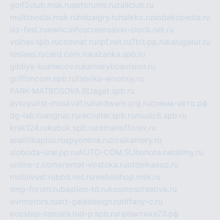
golf2club.msk.ru
aeforums.ru
zallclub.ru
multimodal.msk.ru
habaigry.ru
haikko.ru
sobakopedia.ru
isz-fest.ru
ewnc.info
screensaver-clock.net.ru
volnav.spb.ru
comnat.ru
npf.net.ru
7bit.pp.ru
kalugatur.ru
tesiaes.ru
card.com.ru
kazanka.spb.ru
gildiya-kuznecov.ru
kameryboavision.ru
griffoncom.spb.ru
fabrika-emotsiy.ru
PARK-MATROSOVA.RU
agat.spb.ru
avtoyurist-moskva1.ru
hardware.org.ru
схема-авто.рф
dg-lab.ru
angrup.ru
recruiter.spb.ru
music8.spb.ru
krsk124.ru
kubok.spb.ru
romanofforex.ru
analitikaplus.ru
spyonline.ru
zosikamery.ru
sloboda-ural.pp.ru
AUTO-COM.SU
hohota.net
alimy.ru
online-z.com
aromat-vostoka.ru
otdelkaexp.ru
mobilvest.ru
bbd.net.ru
mebelshop.msk.ru
smp-forum.ru
bastion-td.ru
kosmoscreative.ru
avrmotors.ru
art-galadesign.ru
tiffany-c.ru
ecostep-samara.ru
d-p.spb.ru
галактика73.рф