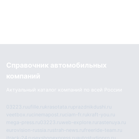
Справочник автомобильных
компаний
Актуальный каталог компаний по всей России
03223.ru
ufille.ru
krasotata.ru
prazdnikdushi.ru
veetbox.ru
cinemapost.ru
ciam-fr.ru
kraft-you.ru
mega-press.ru
03223.ru
web-explore.ru
rastenuya.ru
eurovision-russia.ru
strah-news.ru
freeride-team.ru
itrack-24.ru
sexshopexpress.ru
autostudiopro.ru