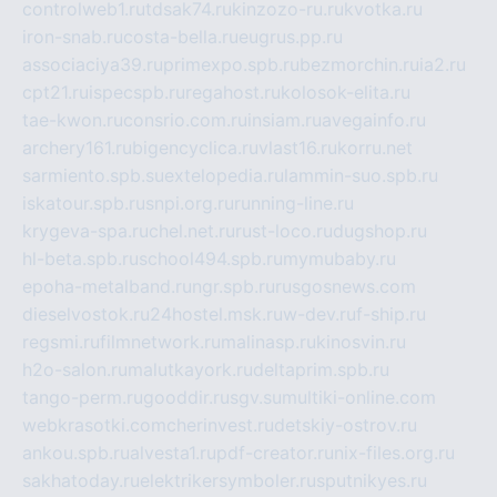
controlweb1.ru
tdsak74.ru
kinzozo-ru.ru
kvotka.ru
iron-snab.ru
costa-bella.ru
eugrus.pp.ru
associaciya39.ru
primexpo.spb.ru
bezmorchin.ru
ia2.ru
cpt21.ru
ispecspb.ru
regahost.ru
kolosok-elita.ru
tae-kwon.ru
consrio.com.ru
insiam.ru
avegainfo.ru
archery161.ru
bigencyclica.ru
vlast16.ru
korru.net
sarmiento.spb.su
extelopedia.ru
lammin-suo.spb.ru
iskatour.spb.ru
snpi.org.ru
running-line.ru
krygeva-spa.ru
chel.net.ru
rust-loco.ru
dugshop.ru
hl-beta.spb.ru
school494.spb.ru
mymubaby.ru
epoha-metalband.ru
ngr.spb.ru
rusgosnews.com
dieselvostok.ru
24hostel.msk.ru
w-dev.ru
f-ship.ru
regsmi.ru
filmnetwork.ru
malinasp.ru
kinosvin.ru
h2o-salon.ru
malutkayork.ru
deltaprim.spb.ru
tango-perm.ru
gooddir.ru
sgv.su
multiki-online.com
webkrasotki.com
cherinvest.ru
detskiy-ostrov.ru
ankou.spb.ru
alvesta1.ru
pdf-creator.ru
nix-files.org.ru
sakhatoday.ru
elektrikersymboler.ru
sputnikyes.ru