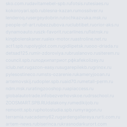
sko.com.ru
davitamebel-spb.ru
fotsis.ru
tesiaes.ru
kokoroyari.spb.ru
blesna-kazan.ru
mossilver.ru
lenderoq.ru
sergeydobrin.ru
tochkazvuka.msk.ru
people-of-art.ru
bezzubova.ru
clubtibet.ru
orior-aks.ru
dynamoauto.ru
szk-favorit.ru
carlines.ru
flatnsk.ru
kingbolenskaner.ru
alex-motor.ru
astroline.net.ru
act1.spb.ru
polyglot.com.ru
gidlipetsk.ru
ooo-driada.ru
detsad125.ru
mir-zdoroviya.ru
bruslanovo.ru
siterem.ru
council.spb.ru
лодкипатриот.рф
kafekolizey.ru
iclub.net.ru
gazon-easy.ru
sugarepilekb.ru
grinox.ru
pylesostineco.ru
msts-ozarenie.ru
kameryjooan.ru
artemovskij.ru
dopler.spb.ru
aid70.ru
metall-perm.ru
ndm.msk.ru
ratingzooshop.ru
apiaccess.ru
globalautotrade.info
bezverhovskoe.ru
drsschool.ru
ZOOSMART.SPB.RU
dalakony.ru
medikijob.ru
remontt.spb.ru
photostudia.spb.ru
myragon.ru
terramia.ru
academy62.ru
gardengallereya.ru
rti.com.ru
artem-news.ru
biserinca.ru
krasnodarkurort.com