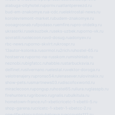
alabuga-cityhotel.ru
pornv.ru
atlantpereezd.ru
bud-em-znakomye.ru
a-cdc.ru
elektrostal-news.ru
korolevremont-market.ru
budem-znakomye.ru
oooagrosnab.ru
fpodaso.ru
emfire.ru
pro-otdelky.ru
ukrasotki.ru
seksuzbek.ru
seks-uzbek.ru
porno-vk.ru
sovratili.ru
olecoon.ru
vd-dosug.ru
adonyev.ru
rbc-news.ru
porno-skvirt.ru
krospr.ru
13autor-kolonka.ru
sormol.ru
2rich.ru
hostel-65.ru
hostserve.ru
porno-na-russkom.ru
mishinlab.ru
neznobi.ru
bigfatcc.ru
habble.ru
starbucksvia.ru
delfinet.ru
silvernano.ru
elestal.ru
vektor-doroga.ru
velotrenajery.ru
pronso54.ru
lenasever.ru
lovinskix.ru
show-pets.ru
smartnews03.ru
discofoxworld.ru
miraclecoon.ru
pongup.ru
hostel65.ru
liura.ru
glasspb.ru
firehunters.ru
gribowo.ru
gnalis.ru
bulkitula.ru
hometown-france.ru
1-xbeticricetc-1-xbetti-5.ru
shop-garena.ru
cricetc-1-xbetr-1-xbetcc-2.ru
one-life-story.ru
top-halyava.ru
accounts112.ru