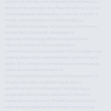
arkrym.ru
kristinita.ru
dircomputer.ru
healthenter.ru
textexperts.ru
pivnaya-kruzhka.ru
kinofilmy-2021.ru
demolalapaluza.ru
tanyavanya.ru
remstir-tolyatti.ru
msdip.ru
jdol.ru
sokolovr.ru
newtech-spb.ru
rezemkleim.ru
massage-tai.ru
seonub.ru
zvonitut.ru
biolisichka24.ru
mncraft-download.ru
algoritm-sistema.ru
godflesh.ru
ru-industria.ru
zebra-tlt.ru
okna-proficom.ru
erynok.ru
onlinekinospace.ru
startupstudio-fefu.ru
zarges-ru.ru
gegenjustizunrecht.ru
autobalashov.ru
utrovortu.ru
spiski-firm.ru
elara-m.ru
kinomusorka.ru
mkcslava.ru
2bets.ru
vintovoykompressor.ru
birminghamvsfulham.ru
sarmat-komp.ru
pioneeri.ru
amadis-chocolate.ru
shkurki-karakulya.ru
kanotiforet.spb.ru
tutmassage.ru
ecolog.org.ru
praga.spb.ru
falcorussia.ru
autodoctorservis.ru
kamertondom.spb.ru
net-life.net.ru
avto-vozim.ru
sakhcamera.ru
alliance-electro.spb.ru
stroyavt.ru