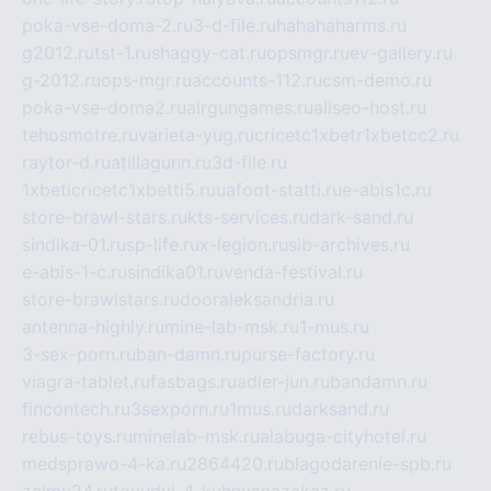
poka-vse-doma-2.ru
3-d-file.ru
hahahaharms.ru
g2012.ru
tst-1.ru
shaggy-cat.ru
opsmgr.ru
ev-gallery.ru
g-2012.ru
ops-mgr.ru
accounts-112.ru
csm-demo.ru
poka-vse-doma2.ru
airgungames.ru
allseo-host.ru
tehosmotre.ru
varieta-yug.ru
cricetc1xbetr1xbetcc2.ru
raytor-d.ru
atillagunn.ru
3d-file.ru
1xbeticricetc1xbetti5.ru
uafoot-statti.ru
e-abis1c.ru
store-brawl-stars.ru
kts-services.ru
dark-sand.ru
sindika-01.ru
sp-life.ru
x-legion.ru
sib-archives.ru
e-abis-1-c.ru
sindika01.ru
venda-festival.ru
store-brawlstars.ru
dooraleksandria.ru
antenna-highly.ru
mine-lab-msk.ru
1-mus.ru
3-sex-porn.ru
ban-damn.ru
purse-factory.ru
viagra-tablet.ru
fasbags.ru
adler-jun.ru
bandamn.ru
fincontech.ru
3sexporn.ru
1mus.ru
darksand.ru
rebus-toys.ru
minelab-msk.ru
alabuga-cityhotel.ru
medsprawo-4-ka.ru
2864420.ru
blagodarenie-spb.ru