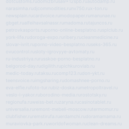
dotcustoms.ru
domizbrusa9x12spb.ru
autodamp.ru
narasimha.ru
djcommodities.ru
nv750.ru
x-ton.ru
newsplain.ru
cardvoice.ru
modopaper.ru
manunae.ru
gbget.ru
alfeihavsalnassr.ru
madoma.ru
tajuncos.ru
petrovkasports.ru
porno-online-besplatno.ru
splclub.ru
york-life.ru
doroga-expo.ru
ribery.ru
cleanmedicine.ru
slovar-ivrit.ru
porno-video-besplatno.ru
seks-365.ru
ovucontrol.ru
sloty-igrovyye-avtomaty.ru
ru-industriya.ru
russkoe-porno-besplatno.ru
belgorod-day.ru
digilith.ru
pichkurovlab.ru
medic-today.ru
taksu.ru
comp123.ru
don-ykt.ru
teensvoice.ru
imgsharing.ru
domashnee-porno.ru
eva-elfie.ru
foto-tur.ru
biz-doska.ru
metropoltravel.ru
veslo-i-yakor.ru
borodino-media.ru
rostotsky.ru
regionufa.ru
weiss-bet.ru
zaryna.ru
casinotablet.ru
universalia.ru
remont-mebeli-moscow.ru
termomur.ru
clubfisher.ru
remstirufa.ru
erdamchi.ru
doramamama.ru
muraviovka-park.ru
worldofwoman.ru
clean-dreams.ru