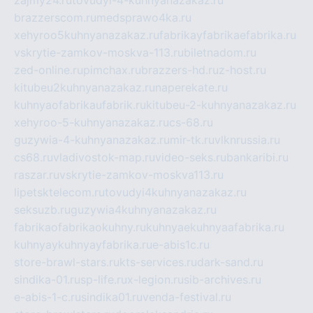
zajmy24.ru
tovudyi-4-kuhnyanazakaz.ru
brazzerscom.ru
medsprawo4ka.ru
xehyroo5kuhnyanazakaz.ru
fabrikayfabrikaefabrika.ru
vskrytie-zamkov-moskva-113.ru
biletnadom.ru
zed-online.ru
pimchax.ru
brazzers-hd.ru
z-host.ru
kitubeu2kuhnyanazakaz.ru
naperekate.ru
kuhnyaofabrikaufabrik.ru
kitubeu-2-kuhnyanazakaz.ru
xehyroo-5-kuhnyanazakaz.ru
cs-68.ru
guzywia-4-kuhnyanazakaz.ru
mir-tk.ru
vlknrussia.ru
cs68.ru
vladivostok-map.ru
video-seks.ru
bankaribi.ru
raszar.ru
vskrytie-zamkov-moskva113.ru
lipetsktelecom.ru
tovudyi4kuhnyanazakaz.ru
seksuzb.ru
guzywia4kuhnyanazakaz.ru
fabrikaofabrikaokuhny.ru
kuhnyaekuhnyaafabrika.ru
kuhnyaykuhnyayfabrika.ru
e-abis1c.ru
store-brawl-stars.ru
kts-services.ru
dark-sand.ru
sindika-01.ru
sp-life.ru
x-legion.ru
sib-archives.ru
e-abis-1-c.ru
sindika01.ru
venda-festival.ru