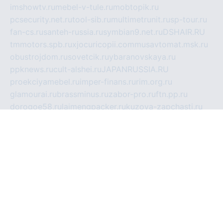
imshowtv.ru
mebel-v-tule.ru
mobtopik.ru
pcsecurity.net.ru
tool-sib.ru
multimetrunit.ru
sp-tour.ru
fan-cs.ru
santeh-russia.ru
symbian9.net.ru
DSHAIR.RU
tmmotors.spb.ru
xjocuricopii.com
musavtomat.msk.ru
obustrojdom.ru
sovetcik.ru
ybaranovskaya.ru
ppknews.ru
cult-alshei.ru
JAPANRUSSIA.RU
proekciyamebel.ru
imper-finans.ru
rim.org.ru
glamourai.ru
brassminus.ru
zabor-pro.ru
ftn.pp.ru
dorogoe58.ru
laimengpacker.ru
kuzova-zapchasti.ru
sageerp.ru
taxodrom.ru
dsrazvitie.ru
hardcity.net.ru
ratinghomegames.ru
topservice25.ru
gubernyan.ru
gtglasslined.ru
ii4.ru
tssport.spb.ru
andorra24.com
blackwallstreet.ru
oboimos.ru
optim-doors.com.ru
ikuch.ru
nycr.org.ru
npa21.ru
vremya-ch.spb.ru
desert000.ru
ivtorgi.ru
ifiori.ru
catalog-statei.ru
dcv.org.ru
spetsmaster174.ru
ipkameryhiseeu.ru
dum26.ru
ruspol.spb.ru
fr-opendp.ru
kam-solnyshko.ru
cheyenne-arapaho.ru
sevzapmetal.spb.ru