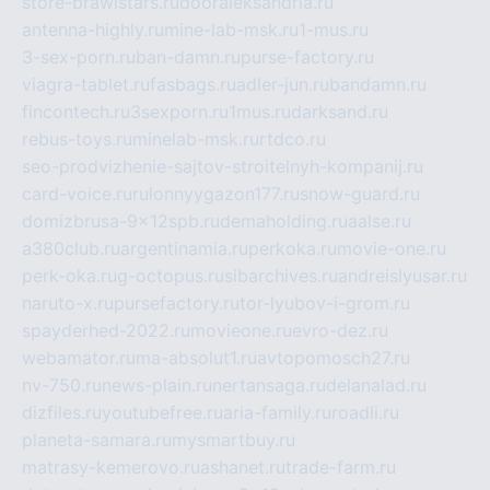
store-brawlstars.ru
dooraleksandria.ru
antenna-highly.ru
mine-lab-msk.ru
1-mus.ru
3-sex-porn.ru
ban-damn.ru
purse-factory.ru
viagra-tablet.ru
fasbags.ru
adler-jun.ru
bandamn.ru
fincontech.ru
3sexporn.ru
1mus.ru
darksand.ru
rebus-toys.ru
minelab-msk.ru
rtdco.ru
seo-prodvizhenie-sajtov-stroitelnyh-kompanij.ru
card-voice.ru
rulonnyygazon177.ru
snow-guard.ru
domizbrusa-9x12spb.ru
demaholding.ru
aalse.ru
a380club.ru
argentinamia.ru
perkoka.ru
movie-one.ru
perk-oka.ru
g-octopus.ru
sibarchives.ru
andreislyusar.ru
naruto-x.ru
pursefactory.ru
tor-lyubov-i-grom.ru
spayderhed-2022.ru
movieone.ru
evro-dez.ru
webamator.ru
ma-absolut1.ru
avtopomosch27.ru
nv-750.ru
news-plain.ru
nertansaga.ru
delanalad.ru
dizfiles.ru
youtubefree.ru
aria-family.ru
roadli.ru
planeta-samara.ru
mysmartbuy.ru
matrasy-kemerovo.ru
ashanet.ru
trade-farm.ru