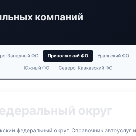
ильных компаний
ро-Западный ФО
Приволжский ФО
Уральский ФО
Южный ФО
Северо-Кавказский ФО
едеральный округ
жский федеральный округ. Справочник автоуслуг и