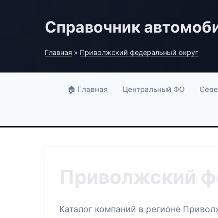
Справочник автомоб
Главная
»
Приволжский федеральный округ
🏠 Главная
Центральный ФО
Севе
Приволжский ф
Каталог компаний в регионе Привол