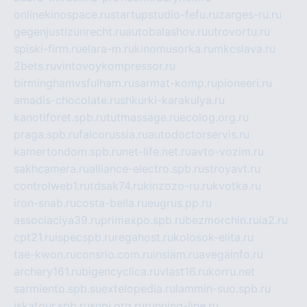
onlinekinospace.ru
startupstudio-fefu.ru
zarges-ru.ru
gegenjustizunrecht.ru
autobalashov.ru
utrovortu.ru
spiski-firm.ru
elara-m.ru
kinomusorka.ru
mkcslava.ru
2bets.ru
vintovoykompressor.ru
birminghamvsfulham.ru
sarmat-komp.ru
pioneeri.ru
amadis-chocolate.ru
shkurki-karakulya.ru
kanotiforet.spb.ru
tutmassage.ru
ecolog.org.ru
praga.spb.ru
falcorussia.ru
autodoctorservis.ru
kamertondom.spb.ru
net-life.net.ru
avto-vozim.ru
sakhcamera.ru
alliance-electro.spb.ru
stroyavt.ru
controlweb1.ru
tdsak74.ru
kinzozo-ru.ru
kvotka.ru
iron-snab.ru
costa-bella.ru
eugrus.pp.ru
associaciya39.ru
primexpo.spb.ru
bezmorchin.ru
ia2.ru
cpt21.ru
ispecspb.ru
regahost.ru
kolosok-elita.ru
tae-kwon.ru
consrio.com.ru
insiam.ru
avegainfo.ru
archery161.ru
bigencyclica.ru
vlast16.ru
korru.net
sarmiento.spb.su
extelopedia.ru
lammin-suo.spb.ru
iskatour.spb.ru
snpi.org.ru
running-line.ru