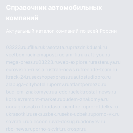
Справочник автомобильных
компаний
Актуальный каталог компаний по всей России
03223.ru
ufille.ru
krasotata.ru
prazdnikdushi.ru
veetbox.ru
cinemapost.ru
ciam-fr.ru
kraft-you.ru
mega-press.ru
03223.ru
web-explore.ru
rastenuya.ru
eurovision-russia.ru
strah-news.ru
freeride-team.ru
itrack-24.ru
sexshopexpress.ru
autostudiopro.ru
alabuga-cityhotel.ru
pornv.ru
atlantpereezd.ru
bud-em-znakomye.ru
a-cdc.ru
elektrostal-news.ru
korolevremont-market.ru
budem-znakomye.ru
oooagrosnab.ru
fpodaso.ru
emfire.ru
pro-otdelky.ru
ukrasotki.ru
seksuzbek.ru
seks-uzbek.ru
porno-vk.ru
sovratili.ru
olecoon.ru
vd-dosug.ru
adonyev.ru
rbc-news.ru
porno-skvirt.ru
krospr.ru