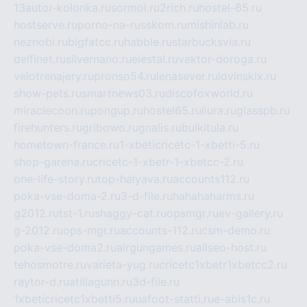
13autor-kolonka.ru
sormol.ru
2rich.ru
hostel-65.ru
hostserve.ru
porno-na-russkom.ru
mishinlab.ru
neznobi.ru
bigfatcc.ru
habble.ru
starbucksvia.ru
delfinet.ru
silvernano.ru
elestal.ru
vektor-doroga.ru
velotrenajery.ru
pronso54.ru
lenasever.ru
lovinskix.ru
show-pets.ru
smartnews03.ru
discofoxworld.ru
miraclecoon.ru
pongup.ru
hostel65.ru
liura.ru
glasspb.ru
firehunters.ru
gribowo.ru
gnalis.ru
bulkitula.ru
hometown-france.ru
1-xbeticricetc-1-xbetti-5.ru
shop-garena.ru
cricetc-1-xbetr-1-xbetcc-2.ru
one-life-story.ru
top-halyava.ru
accounts112.ru
poka-vse-doma-2.ru
3-d-file.ru
hahahaharms.ru
g2012.ru
tst-1.ru
shaggy-cat.ru
opsmgr.ru
ev-gallery.ru
g-2012.ru
ops-mgr.ru
accounts-112.ru
csm-demo.ru
poka-vse-doma2.ru
airgungames.ru
allseo-host.ru
tehosmotre.ru
varieta-yug.ru
cricetc1xbetr1xbetcc2.ru
raytor-d.ru
atillagunn.ru
3d-file.ru
1xbeticricetc1xbetti5.ru
uafoot-statti.ru
e-abis1c.ru