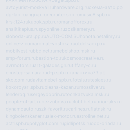
avtoyurist-moskva1.ru
hardware.org.ru
схема-авто.рф
dg-lab.ru
angrup.ru
recruiter.spb.ru
music8.spb.ru
krsk124.ru
kubok.spb.ru
romanofforex.ru
analitikaplus.ru
spyonline.ru
zosikamery.ru
sloboda-ural.pp.ru
AUTO-COM.SU
hohota.net
alimy.ru
online-z.com
aromat-vostoka.ru
otdelkaexp.ru
mobilvest.ru
bbd.net.ru
mebelshop.msk.ru
smp-forum.ru
bastion-td.ru
kosmoscreative.ru
avrmotors.ru
art-galadesign.ru
tiffany-c.ru
ecostep-samara.ru
d-p.spb.ru
галактика73.рф
sko.com.ru
davitamebel-spb.ru
fotsis.ru
tesiaes.ru
kokoroyari.spb.ru
blesna-kazan.ru
mossilver.ru
lenderoq.ru
sergeydobrin.ru
tochkazvuka.msk.ru
people-of-art.ru
bezzubova.ru
clubtibet.ru
orior-aks.ru
dynamoauto.ru
szk-favorit.ru
carlines.ru
flatnsk.ru
kingbolenskaner.ru
alex-motor.ru
astroline.net.ru
act1.spb.ru
polyglot.com.ru
gidlipetsk.ru
ooo-driada.ru