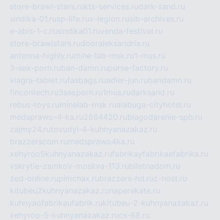
store-brawl-stars.ru
kts-services.ru
dark-sand.ru
sindika-01.ru
sp-life.ru
x-legion.ru
sib-archives.ru
e-abis-1-c.ru
sindika01.ru
venda-festival.ru
store-brawlstars.ru
dooraleksandria.ru
antenna-highly.ru
mine-lab-msk.ru
1-mus.ru
3-sex-porn.ru
ban-damn.ru
purse-factory.ru
viagra-tablet.ru
fasbags.ru
adler-jun.ru
bandamn.ru
fincontech.ru
3sexporn.ru
1mus.ru
darksand.ru
rebus-toys.ru
minelab-msk.ru
alabuga-cityhotel.ru
medsprawo-4-ka.ru
2864420.ru
blagodarenie-spb.ru
zajmy24.ru
tovudyi-4-kuhnyanazakaz.ru
brazzerscom.ru
medsprawo4ka.ru
xehyroo5kuhnyanazakaz.ru
fabrikayfabrikaefabrika.ru
vskrytie-zamkov-moskva-113.ru
biletnadom.ru
zed-online.ru
pimchax.ru
brazzers-hd.ru
z-host.ru
kitubeu2kuhnyanazakaz.ru
naperekate.ru
kuhnyaofabrikaufabrik.ru
kitubeu-2-kuhnyanazakaz.ru
xehyroo-5-kuhnyanazakaz.ru
cs-68.ru