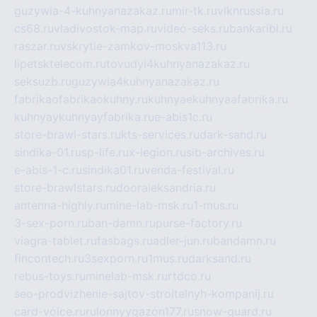
guzywia-4-kuhnyanazakaz.ru
mir-tk.ru
vlknrussia.ru
cs68.ru
vladivostok-map.ru
video-seks.ru
bankaribi.ru
raszar.ru
vskrytie-zamkov-moskva113.ru
lipetsktelecom.ru
tovudyi4kuhnyanazakaz.ru
seksuzb.ru
guzywia4kuhnyanazakaz.ru
fabrikaofabrikaokuhny.ru
kuhnyaekuhnyaafabrika.ru
kuhnyaykuhnyayfabrika.ru
e-abis1c.ru
store-brawl-stars.ru
kts-services.ru
dark-sand.ru
sindika-01.ru
sp-life.ru
x-legion.ru
sib-archives.ru
e-abis-1-c.ru
sindika01.ru
venda-festival.ru
store-brawlstars.ru
dooraleksandria.ru
antenna-highly.ru
mine-lab-msk.ru
1-mus.ru
3-sex-porn.ru
ban-damn.ru
purse-factory.ru
viagra-tablet.ru
fasbags.ru
adler-jun.ru
bandamn.ru
fincontech.ru
3sexporn.ru
1mus.ru
darksand.ru
rebus-toys.ru
minelab-msk.ru
rtdco.ru
seo-prodvizhenie-sajtov-stroitelnyh-kompanij.ru
card-voice.ru
rulonnyygazon177.ru
snow-guard.ru