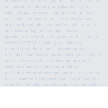
detsad125.ru
mir-zdoroviya.ru
bruslanovo.ru
siterem.ru
council.spb.ru
лодкипатриот.рф
kafekolizey.ru
iclub.net.ru
gazon-easy.ru
sugarepilekb.ru
grinox.ru
pylesostineco.ru
msts-ozarenie.ru
kameryjooan.ru
artemovskij.ru
dopler.spb.ru
aid70.ru
metall-perm.ru
ndm.msk.ru
ratingzooshop.ru
apiaccess.ru
globalautotrade.info
bezverhovskoe.ru
drsschool.ru
ZOOSMART.SPB.RU
dalakony.ru
medikijob.ru
remontt.spb.ru
photostudia.spb.ru
myragon.ru
terramia.ru
academy62.ru
gardengallereya.ru
rti.com.ru
artem-news.ru
biserinca.ru
krasnodarkurort.com
imshowtv.ru
mebel-v-tule.ru
mobtopik.ru
pcsecurity.net.ru
tool-sib.ru
multimetrunit.ru
sp-tour.ru
fan-cs.ru
santeh-russia.ru
symbian9.net.ru
DSHAIR.RU
tmmotors.spb.ru
xjocuricopii.com
musavtomat.msk.ru
obustrojdom.ru
sovetcik.ru
ybaranovskaya.ru
ppknews.ru
cult-alshei.ru
JAPANRUSSIA.RU
proekciyamebel.ru
imper-finans.ru
rim.org.ru