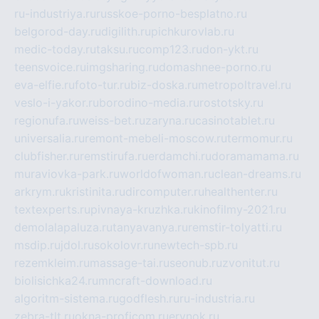
ru-industriya.ru
russkoe-porno-besplatno.ru
belgorod-day.ru
digilith.ru
pichkurovlab.ru
medic-today.ru
taksu.ru
comp123.ru
don-ykt.ru
teensvoice.ru
imgsharing.ru
domashnee-porno.ru
eva-elfie.ru
foto-tur.ru
biz-doska.ru
metropoltravel.ru
veslo-i-yakor.ru
borodino-media.ru
rostotsky.ru
regionufa.ru
weiss-bet.ru
zaryna.ru
casinotablet.ru
universalia.ru
remont-mebeli-moscow.ru
termomur.ru
clubfisher.ru
remstirufa.ru
erdamchi.ru
doramamama.ru
muraviovka-park.ru
worldofwoman.ru
clean-dreams.ru
arkrym.ru
kristinita.ru
dircomputer.ru
healthenter.ru
textexperts.ru
pivnaya-kruzhka.ru
kinofilmy-2021.ru
demolalapaluza.ru
tanyavanya.ru
remstir-tolyatti.ru
msdip.ru
jdol.ru
sokolovr.ru
newtech-spb.ru
rezemkleim.ru
massage-tai.ru
seonub.ru
zvonitut.ru
biolisichka24.ru
mncraft-download.ru
algoritm-sistema.ru
godflesh.ru
ru-industria.ru
zebra-tlt.ru
okna-proficom.ru
erynok.ru