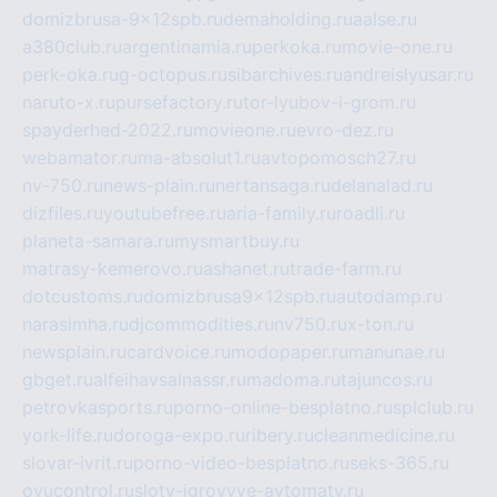
domizbrusa-9x12spb.ru
demaholding.ru
aalse.ru
a380club.ru
argentinamia.ru
perkoka.ru
movie-one.ru
perk-oka.ru
g-octopus.ru
sibarchives.ru
andreislyusar.ru
naruto-x.ru
pursefactory.ru
tor-lyubov-i-grom.ru
spayderhed-2022.ru
movieone.ru
evro-dez.ru
webamator.ru
ma-absolut1.ru
avtopomosch27.ru
nv-750.ru
news-plain.ru
nertansaga.ru
delanalad.ru
dizfiles.ru
youtubefree.ru
aria-family.ru
roadli.ru
planeta-samara.ru
mysmartbuy.ru
matrasy-kemerovo.ru
ashanet.ru
trade-farm.ru
dotcustoms.ru
domizbrusa9x12spb.ru
autodamp.ru
narasimha.ru
djcommodities.ru
nv750.ru
x-ton.ru
newsplain.ru
cardvoice.ru
modopaper.ru
manunae.ru
gbget.ru
alfeihavsalnassr.ru
madoma.ru
tajuncos.ru
petrovkasports.ru
porno-online-besplatno.ru
splclub.ru
york-life.ru
doroga-expo.ru
ribery.ru
cleanmedicine.ru
slovar-ivrit.ru
porno-video-besplatno.ru
seks-365.ru
ovucontrol.ru
sloty-igrovyye-avtomaty.ru