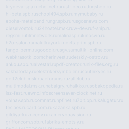
krygeva-spa.ru
chel.net.ru
rust-loco.ru
dugshop.ru
hl-beta.spb.ru
school494.spb.ru
mymubaby.ru
epoha-metalband.ru
ngr.spb.ru
rusgosnews.com
dieselvostok.ru
24hostel.msk.ru
w-dev.ru
f-ship.ru
regsmi.ru
filmnetwork.ru
malinasp.ru
kinosvin.ru
h2o-salon.ru
malutkayork.ru
deltaprim.spb.ru
tango-perm.ru
gooddir.ru
sgv.su
multiki-online.com
webkrasotki.com
cherinvest.ru
detskiy-ostrov.ru
ankou.spb.ru
alvesta1.ru
pdf-creator.ru
nix-files.org.ru
sakhatoday.ru
elektrikersymboler.ru
sputnikyes.ru
golf2club.msk.ru
aeforums.ru
zallclub.ru
multimodal.msk.ru
habaigry.ru
haikko.ru
sobakopedia.ru
isz-fest.ru
ewnc.info
screensaver-clock.net.ru
volnav.spb.ru
comnat.ru
npf.net.ru
7bit.pp.ru
kalugatur.ru
tesiaes.ru
card.com.ru
kazanka.spb.ru
gildiya-kuznecov.ru
kameryboavision.ru
griffoncom.spb.ru
fabrika-emotsiy.ru
PARK-MATROSOVA.RU
agat.spb.ru