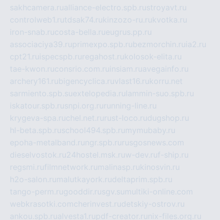
sakhcamera.ru
alliance-electro.spb.ru
stroyavt.ru
controlweb1.ru
tdsak74.ru
kinzozo-ru.ru
kvotka.ru
iron-snab.ru
costa-bella.ru
eugrus.pp.ru
associaciya39.ru
primexpo.spb.ru
bezmorchin.ru
ia2.ru
cpt21.ru
ispecspb.ru
regahost.ru
kolosok-elita.ru
tae-kwon.ru
consrio.com.ru
insiam.ru
avegainfo.ru
archery161.ru
bigencyclica.ru
vlast16.ru
korru.net
sarmiento.spb.su
extelopedia.ru
lammin-suo.spb.ru
iskatour.spb.ru
snpi.org.ru
running-line.ru
krygeva-spa.ru
chel.net.ru
rust-loco.ru
dugshop.ru
hl-beta.spb.ru
school494.spb.ru
mymubaby.ru
epoha-metalband.ru
ngr.spb.ru
rusgosnews.com
dieselvostok.ru
24hostel.msk.ru
w-dev.ru
f-ship.ru
regsmi.ru
filmnetwork.ru
malinasp.ru
kinosvin.ru
h2o-salon.ru
malutkayork.ru
deltaprim.spb.ru
tango-perm.ru
gooddir.ru
sgv.su
multiki-online.com
webkrasotki.com
cherinvest.ru
detskiy-ostrov.ru
ankou.spb.ru
alvesta1.ru
pdf-creator.ru
nix-files.org.ru