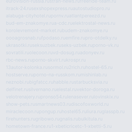
eurovision-russia.ru
strah-news.ru
freeride-team.ru
itrack-24.ru
sexshopexpress.ru
autostudiopro.ru
alabuga-cityhotel.ru
pornv.ru
atlantpereezd.ru
bud-em-znakomye.ru
a-cdc.ru
elektrostal-news.ru
korolevremont-market.ru
budem-znakomye.ru
oooagrosnab.ru
fpodaso.ru
emfire.ru
pro-otdelky.ru
ukrasotki.ru
seksuzbek.ru
seks-uzbek.ru
porno-vk.ru
sovratili.ru
olecoon.ru
vd-dosug.ru
adonyev.ru
rbc-news.ru
porno-skvirt.ru
krospr.ru
13autor-kolonka.ru
sormol.ru
2rich.ru
hostel-65.ru
hostserve.ru
porno-na-russkom.ru
mishinlab.ru
neznobi.ru
bigfatcc.ru
habble.ru
starbucksvia.ru
delfinet.ru
silvernano.ru
elestal.ru
vektor-doroga.ru
velotrenajery.ru
pronso54.ru
lenasever.ru
lovinskix.ru
show-pets.ru
smartnews03.ru
discofoxworld.ru
miraclecoon.ru
pongup.ru
hostel65.ru
liura.ru
glasspb.ru
firehunters.ru
gribowo.ru
gnalis.ru
bulkitula.ru
hometown-france.ru
1-xbeticricetc-1-xbetti-5.ru