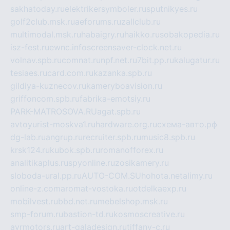
sakhatoday.ru
elektrikersymboler.ru
sputnikyes.ru
golf2club.msk.ru
aeforums.ru
zallclub.ru
multimodal.msk.ru
habaigry.ru
haikko.ru
sobakopedia.ru
isz-fest.ru
ewnc.info
screensaver-clock.net.ru
volnav.spb.ru
comnat.ru
npf.net.ru
7bit.pp.ru
kalugatur.ru
tesiaes.ru
card.com.ru
kazanka.spb.ru
gildiya-kuznecov.ru
kameryboavision.ru
griffoncom.spb.ru
fabrika-emotsiy.ru
PARK-MATROSOVA.RU
agat.spb.ru
avtoyurist-moskva1.ru
hardware.org.ru
схема-авто.рф
dg-lab.ru
angrup.ru
recruiter.spb.ru
music8.spb.ru
krsk124.ru
kubok.spb.ru
romanofforex.ru
analitikaplus.ru
spyonline.ru
zosikamery.ru
sloboda-ural.pp.ru
AUTO-COM.SU
hohota.net
alimy.ru
online-z.com
aromat-vostoka.ru
otdelkaexp.ru
mobilvest.ru
bbd.net.ru
mebelshop.msk.ru
smp-forum.ru
bastion-td.ru
kosmoscreative.ru
avrmotors.ru
art-galadesign.ru
tiffany-c.ru