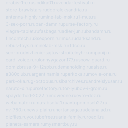
e-abis-1-c.ru
sindika01.ru
venda-festival.ru
store-brawlstars.ru
dooraleksandria.ru
antenna-highly.ru
mine-lab-msk.ru
1-mus.ru
3-sex-porn.ru
ban-damn.ru
purse-factory.ru
viagra-tablet.ru
fasbags.ru
adler-jun.ru
bandamn.ru
fincontech.ru
3sexporn.ru
1mus.ru
darksand.ru
rebus-toys.ru
minelab-msk.ru
rtdco.ru
seo-prodvizhenie-sajtov-stroitelnyh-kompanij.ru
card-voice.ru
rulonnyygazon177.ru
snow-guard.ru
domizbrusa-9x12spb.ru
demaholding.ru
aalse.ru
a380club.ru
argentinamia.ru
perkoka.ru
movie-one.ru
perk-oka.ru
g-octopus.ru
sibarchives.ru
andreislyusar.ru
naruto-x.ru
pursefactory.ru
tor-lyubov-i-grom.ru
spayderhed-2022.ru
movieone.ru
evro-dez.ru
webamator.ru
ma-absolut1.ru
avtopomosch27.ru
nv-750.ru
news-plain.ru
nertansaga.ru
delanalad.ru
dizfiles.ru
youtubefree.ru
aria-family.ru
roadli.ru
planeta-samara.ru
mysmartbuy.ru