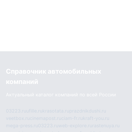
Справочник автомобильных
компаний
Актуальный каталог компаний по всей России
03223.ru
ufille.ru
krasotata.ru
prazdnikdushi.ru
veetbox.ru
cinemapost.ru
ciam-fr.ru
kraft-you.ru
mega-press.ru
03223.ru
web-explore.ru
rastenuya.ru