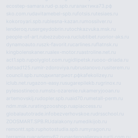
ecostep-samara.ru
d-p.spb.ru
галактика73.рф
sko.com.ru
davitamebel-spb.ru
fotsis.ru
tesiaes.ru
kokoroyari.spb.ru
blesna-kazan.ru
mossilver.ru
lenderoq.ru
sergeydobrin.ru
tochkazvuka.msk.ru
people-of-art.ru
bezzubova.ru
clubtibet.ru
orior-aks.ru
dynamoauto.ru
szk-favorit.ru
carlines.ru
flatnsk.ru
kingbolenskaner.ru
alex-motor.ru
astroline.net.ru
act1.spb.ru
polyglot.com.ru
gidlipetsk.ru
ooo-driada.ru
detsad125.ru
mir-zdoroviya.ru
bruslanovo.ru
siterem.ru
council.spb.ru
лодкипатриот.рф
kafekolizey.ru
iclub.net.ru
gazon-easy.ru
sugarepilekb.ru
grinox.ru
pylesostineco.ru
msts-ozarenie.ru
kameryjooan.ru
artemovskij.ru
dopler.spb.ru
aid70.ru
metall-perm.ru
ndm.msk.ru
ratingzooshop.ru
apiaccess.ru
globalautotrade.info
bezverhovskoe.ru
drsschool.ru
ZOOSMART.SPB.RU
dalakony.ru
medikijob.ru
remontt.spb.ru
photostudia.spb.ru
myragon.ru
terramia.ru
academy62.ru
gardengallereya.ru
rti.com.ru