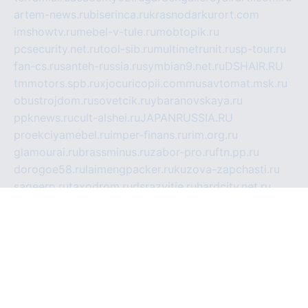
artem-news.ru
biserinca.ru
krasnodarkurort.com
imshowtv.ru
mebel-v-tule.ru
mobtopik.ru
pcsecurity.net.ru
tool-sib.ru
multimetrunit.ru
sp-tour.ru
fan-cs.ru
santeh-russia.ru
symbian9.net.ru
DSHAIR.RU
tmmotors.spb.ru
xjocuricopii.com
musavtomat.msk.ru
obustrojdom.ru
sovetcik.ru
ybaranovskaya.ru
ppknews.ru
cult-alshei.ru
JAPANRUSSIA.RU
proekciyamebel.ru
imper-finans.ru
rim.org.ru
glamourai.ru
brassminus.ru
zabor-pro.ru
ftn.pp.ru
dorogoe58.ru
laimengpacker.ru
kuzova-zapchasti.ru
sageerp.ru
taxodrom.ru
dsrazvitie.ru
hardcity.net.ru
ratinghomegames.ru
topservice25.ru
gubernyan.ru
gtglasslined.ru
ii4.ru
tssport.spb.ru
andorra24.com
blackwallstreet.ru
oboimos.ru
optim-doors.com.ru
ikuch.ru
nycr.org.ru
npa21.ru
vremya-ch.spb.ru
desert000.ru
ivtorgi.ru
ifiori.ru
catalog-statei.ru
dcv.org.ru
spetsmaster174.ru
ipkameryhiseeu.ru
dum26.ru
ruspol.spb.ru
fr-opendp.ru
kam-solnyshko.ru