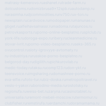
matrasy-kemerovo.ru
ashanet.ru
trade-farm.ru
dotcustoms.ru
domizbrusa9x12spb.ru
autodamp.ru
narasimha.ru
djcommodities.ru
nv750.ru
x-ton.ru
newsplain.ru
cardvoice.ru
modopaper.ru
manunae.ru
gbget.ru
alfeihavsalnassr.ru
madoma.ru
tajuncos.ru
petrovkasports.ru
porno-online-besplatno.ru
splclub.ru
york-life.ru
doroga-expo.ru
ribery.ru
cleanmedicine.ru
slovar-ivrit.ru
porno-video-besplatno.ru
seks-365.ru
ovucontrol.ru
sloty-igrovyye-avtomaty.ru
ru-industriya.ru
russkoe-porno-besplatno.ru
belgorod-day.ru
digilith.ru
pichkurovlab.ru
medic-today.ru
taksu.ru
comp123.ru
don-ykt.ru
teensvoice.ru
imgsharing.ru
domashnee-porno.ru
eva-elfie.ru
foto-tur.ru
biz-doska.ru
metropoltravel.ru
veslo-i-yakor.ru
borodino-media.ru
rostotsky.ru
regionufa.ru
weiss-bet.ru
zaryna.ru
casinotablet.ru
universalia.ru
remont-mebeli-moscow.ru
termomur.ru
clubfisher.ru
remstirufa.ru
erdamchi.ru
doramamama.ru