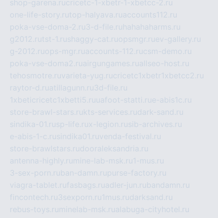
shop-garena.ru
cricetc-1-xbetr-1-xbetcc-2.ru
one-life-story.ru
top-halyava.ru
accounts112.ru
poka-vse-doma-2.ru
3-d-file.ru
hahahaharms.ru
g2012.ru
tst-1.ru
shaggy-cat.ru
opsmgr.ru
ev-gallery.ru
g-2012.ru
ops-mgr.ru
accounts-112.ru
csm-demo.ru
poka-vse-doma2.ru
airgungames.ru
allseo-host.ru
tehosmotre.ru
varieta-yug.ru
cricetc1xbetr1xbetcc2.ru
raytor-d.ru
atillagunn.ru
3d-file.ru
1xbeticricetc1xbetti5.ru
uafoot-statti.ru
e-abis1c.ru
store-brawl-stars.ru
kts-services.ru
dark-sand.ru
sindika-01.ru
sp-life.ru
x-legion.ru
sib-archives.ru
e-abis-1-c.ru
sindika01.ru
venda-festival.ru
store-brawlstars.ru
dooraleksandria.ru
antenna-highly.ru
mine-lab-msk.ru
1-mus.ru
3-sex-porn.ru
ban-damn.ru
purse-factory.ru
viagra-tablet.ru
fasbags.ru
adler-jun.ru
bandamn.ru
fincontech.ru
3sexporn.ru
1mus.ru
darksand.ru
rebus-toys.ru
minelab-msk.ru
alabuga-cityhotel.ru