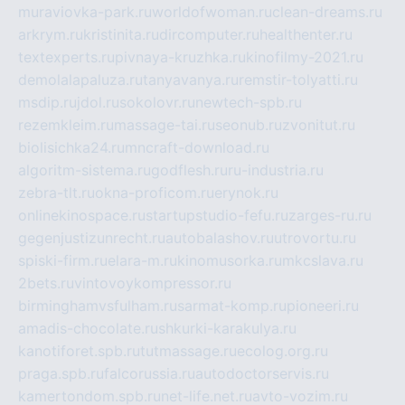
muraviovka-park.ru
worldofwoman.ru
clean-dreams.ru
arkrym.ru
kristinita.ru
dircomputer.ru
healthenter.ru
textexperts.ru
pivnaya-kruzhka.ru
kinofilmy-2021.ru
demolalapaluza.ru
tanyavanya.ru
remstir-tolyatti.ru
msdip.ru
jdol.ru
sokolovr.ru
newtech-spb.ru
rezemkleim.ru
massage-tai.ru
seonub.ru
zvonitut.ru
biolisichka24.ru
mncraft-download.ru
algoritm-sistema.ru
godflesh.ru
ru-industria.ru
zebra-tlt.ru
okna-proficom.ru
erynok.ru
onlinekinospace.ru
startupstudio-fefu.ru
zarges-ru.ru
gegenjustizunrecht.ru
autobalashov.ru
utrovortu.ru
spiski-firm.ru
elara-m.ru
kinomusorka.ru
mkcslava.ru
2bets.ru
vintovoykompressor.ru
birminghamvsfulham.ru
sarmat-komp.ru
pioneeri.ru
amadis-chocolate.ru
shkurki-karakulya.ru
kanotiforet.spb.ru
tutmassage.ru
ecolog.org.ru
praga.spb.ru
falcorussia.ru
autodoctorservis.ru
kamertondom.spb.ru
net-life.net.ru
avto-vozim.ru