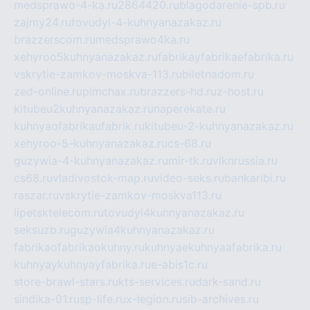
medsprawo-4-ka.ru
2864420.ru
blagodarenie-spb.ru
zajmy24.ru
tovudyi-4-kuhnyanazakaz.ru
brazzerscom.ru
medsprawo4ka.ru
xehyroo5kuhnyanazakaz.ru
fabrikayfabrikaefabrika.ru
vskrytie-zamkov-moskva-113.ru
biletnadom.ru
zed-online.ru
pimchax.ru
brazzers-hd.ru
z-host.ru
kitubeu2kuhnyanazakaz.ru
naperekate.ru
kuhnyaofabrikaufabrik.ru
kitubeu-2-kuhnyanazakaz.ru
xehyroo-5-kuhnyanazakaz.ru
cs-68.ru
guzywia-4-kuhnyanazakaz.ru
mir-tk.ru
vlknrussia.ru
cs68.ru
vladivostok-map.ru
video-seks.ru
bankaribi.ru
raszar.ru
vskrytie-zamkov-moskva113.ru
lipetsktelecom.ru
tovudyi4kuhnyanazakaz.ru
seksuzb.ru
guzywia4kuhnyanazakaz.ru
fabrikaofabrikaokuhny.ru
kuhnyaekuhnyaafabrika.ru
kuhnyaykuhnyayfabrika.ru
e-abis1c.ru
store-brawl-stars.ru
kts-services.ru
dark-sand.ru
sindika-01.ru
sp-life.ru
x-legion.ru
sib-archives.ru