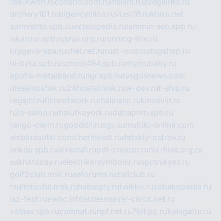
tae-kwon.ru
consrio.com.ru
insiam.ru
avegainfo.ru
archery161.ru
bigencyclica.ru
vlast16.ru
korru.net
sarmiento.spb.su
extelopedia.ru
lammin-suo.spb.ru
iskatour.spb.ru
snpi.org.ru
running-line.ru
krygeva-spa.ru
chel.net.ru
rust-loco.ru
dugshop.ru
hl-beta.spb.ru
school494.spb.ru
mymubaby.ru
epoha-metalband.ru
ngr.spb.ru
rusgosnews.com
dieselvostok.ru
24hostel.msk.ru
w-dev.ru
f-ship.ru
regsmi.ru
filmnetwork.ru
malinasp.ru
kinosvin.ru
h2o-salon.ru
malutkayork.ru
deltaprim.spb.ru
tango-perm.ru
gooddir.ru
sgv.su
multiki-online.com
webkrasotki.com
cherinvest.ru
detskiy-ostrov.ru
ankou.spb.ru
alvesta1.ru
pdf-creator.ru
nix-files.org.ru
sakhatoday.ru
elektrikersymboler.ru
sputnikyes.ru
golf2club.msk.ru
aeforums.ru
zallclub.ru
multimodal.msk.ru
habaigry.ru
haikko.ru
sobakopedia.ru
isz-fest.ru
ewnc.info
screensaver-clock.net.ru
volnav.spb.ru
comnat.ru
npf.net.ru
7bit.pp.ru
kalugatur.ru