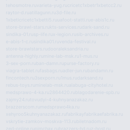
tehosmotre.ru
varieta-yug.ru
cricetc1xbetr1xbetcc2.ru
raytor-d.ru
atillagunn.ru
3d-file.ru
1xbeticricetc1xbetti5.ru
uafoot-statti.ru
e-abis1c.ru
store-brawl-stars.ru
kts-services.ru
dark-sand.ru
sindika-01.ru
sp-life.ru
x-legion.ru
sib-archives.ru
e-abis-1-c.ru
sindika01.ru
venda-festival.ru
store-brawlstars.ru
dooraleksandria.ru
antenna-highly.ru
mine-lab-msk.ru
1-mus.ru
3-sex-porn.ru
ban-damn.ru
purse-factory.ru
viagra-tablet.ru
fasbags.ru
adler-jun.ru
bandamn.ru
fincontech.ru
3sexporn.ru
1mus.ru
darksand.ru
rebus-toys.ru
minelab-msk.ru
alabuga-cityhotel.ru
medsprawo-4-ka.ru
2864420.ru
blagodarenie-spb.ru
zajmy24.ru
tovudyi-4-kuhnyanazakaz.ru
brazzerscom.ru
medsprawo4ka.ru
xehyroo5kuhnyanazakaz.ru
fabrikayfabrikaefabrika.ru
vskrytie-zamkov-moskva-113.ru
biletnadom.ru
zed-online.ru
pimchax.ru
brazzers-hd.ru
z-host.ru