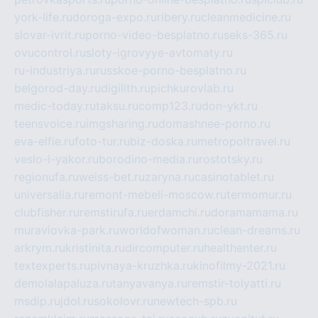
york-life.ru
doroga-expo.ru
ribery.ru
cleanmedicine.ru
slovar-ivrit.ru
porno-video-besplatno.ru
seks-365.ru
ovucontrol.ru
sloty-igrovyye-avtomaty.ru
ru-industriya.ru
russkoe-porno-besplatno.ru
belgorod-day.ru
digilith.ru
pichkurovlab.ru
medic-today.ru
taksu.ru
comp123.ru
don-ykt.ru
teensvoice.ru
imgsharing.ru
domashnee-porno.ru
eva-elfie.ru
foto-tur.ru
biz-doska.ru
metropoltravel.ru
veslo-i-yakor.ru
borodino-media.ru
rostotsky.ru
regionufa.ru
weiss-bet.ru
zaryna.ru
casinotablet.ru
universalia.ru
remont-mebeli-moscow.ru
termomur.ru
clubfisher.ru
remstirufa.ru
erdamchi.ru
doramamama.ru
muraviovka-park.ru
worldofwoman.ru
clean-dreams.ru
arkrym.ru
kristinita.ru
dircomputer.ru
healthenter.ru
textexperts.ru
pivnaya-kruzhka.ru
kinofilmy-2021.ru
demolalapaluza.ru
tanyavanya.ru
remstir-tolyatti.ru
msdip.ru
jdol.ru
sokolovr.ru
newtech-spb.ru