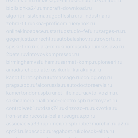
rezemkleim.ru
massage-tai.ru
seonub.ru
zvonitut.ru
biolisichka24.ru
mncraft-download.ru
algoritm-sistema.ru
godflesh.ru
ru-industria.ru
zebra-tlt.ru
okna-proficom.ru
erynok.ru
onlinekinospace.ru
startupstudio-fefu.ru
zarges-ru.ru
gegenjustizunrecht.ru
autobalashov.ru
utrovortu.ru
spiski-firm.ru
elara-m.ru
kinomusorka.ru
mkcslava.ru
2bets.ru
vintovoykompressor.ru
birminghamvsfulham.ru
sarmat-komp.ru
pioneeri.ru
amadis-chocolate.ru
shkurki-karakulya.ru
kanotiforet.spb.ru
tutmassage.ru
ecolog.org.ru
praga.spb.ru
falcorussia.ru
autodoctorservis.ru
kamertondom.spb.ru
net-life.net.ru
avto-vozim.ru
sakhcamera.ru
alliance-electro.spb.ru
stroyavt.ru
controlweb1.ru
tdsak74.ru
kinzozo-ru.ru
kvotka.ru
iron-snab.ru
costa-bella.ru
eugrus.pp.ru
associaciya39.ru
primexpo.spb.ru
bezmorchin.ru
ia2.ru
cpt21.ru
ispecspb.ru
regahost.ru
kolosok-elita.ru