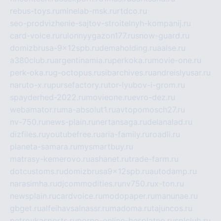
rebus-toys.ru
minelab-msk.ru
rtdco.ru
seo-prodvizhenie-sajtov-stroitelnyh-kompanij.ru
card-voice.ru
rulonnyygazon177.ru
snow-guard.ru
domizbrusa-9x12spb.ru
demaholding.ru
aalse.ru
a380club.ru
argentinamia.ru
perkoka.ru
movie-one.ru
perk-oka.ru
g-octopus.ru
sibarchives.ru
andreislyusar.ru
naruto-x.ru
pursefactory.ru
tor-lyubov-i-grom.ru
spayderhed-2022.ru
movieone.ru
evro-dez.ru
webamator.ru
ma-absolut1.ru
avtopomosch27.ru
nv-750.ru
news-plain.ru
nertansaga.ru
delanalad.ru
dizfiles.ru
youtubefree.ru
aria-family.ru
roadli.ru
planeta-samara.ru
mysmartbuy.ru
matrasy-kemerovo.ru
ashanet.ru
trade-farm.ru
dotcustoms.ru
domizbrusa9x12spb.ru
autodamp.ru
narasimha.ru
djcommodities.ru
nv750.ru
x-ton.ru
newsplain.ru
cardvoice.ru
modopaper.ru
manunae.ru
gbget.ru
alfeihavsalnassr.ru
madoma.ru
tajuncos.ru
petrovkasports.ru
porno-online-besplatno.ru
splclub.ru