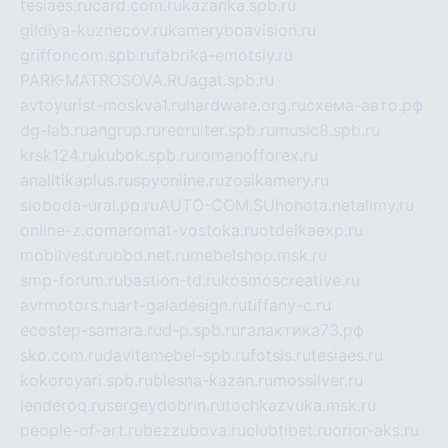
tesiaes.ru
card.com.ru
kazanka.spb.ru
gildiya-kuznecov.ru
kameryboavision.ru
griffoncom.spb.ru
fabrika-emotsiy.ru
PARK-MATROSOVA.RU
agat.spb.ru
avtoyurist-moskva1.ru
hardware.org.ru
схема-авто.рф
dg-lab.ru
angrup.ru
recruiter.spb.ru
music8.spb.ru
krsk124.ru
kubok.spb.ru
romanofforex.ru
analitikaplus.ru
spyonline.ru
zosikamery.ru
sloboda-ural.pp.ru
AUTO-COM.SU
hohota.net
alimy.ru
online-z.com
aromat-vostoka.ru
otdelkaexp.ru
mobilvest.ru
bbd.net.ru
mebelshop.msk.ru
smp-forum.ru
bastion-td.ru
kosmoscreative.ru
avrmotors.ru
art-galadesign.ru
tiffany-c.ru
ecostep-samara.ru
d-p.spb.ru
галактика73.рф
sko.com.ru
davitamebel-spb.ru
fotsis.ru
tesiaes.ru
kokoroyari.spb.ru
blesna-kazan.ru
mossilver.ru
lenderoq.ru
sergeydobrin.ru
tochkazvuka.msk.ru
people-of-art.ru
bezzubova.ru
clubtibet.ru
orior-aks.ru