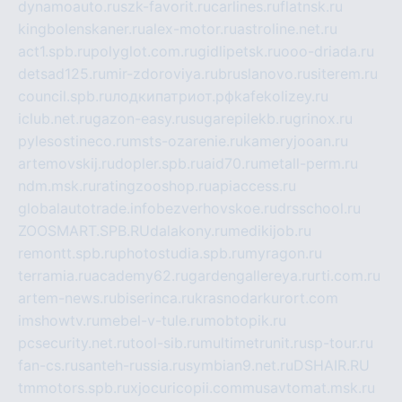
dynamoauto.ru
szk-favorit.ru
carlines.ru
flatnsk.ru
kingbolenskaner.ru
alex-motor.ru
astroline.net.ru
act1.spb.ru
polyglot.com.ru
gidlipetsk.ru
ooo-driada.ru
detsad125.ru
mir-zdoroviya.ru
bruslanovo.ru
siterem.ru
council.spb.ru
лодкипатриот.рф
kafekolizey.ru
iclub.net.ru
gazon-easy.ru
sugarepilekb.ru
grinox.ru
pylesostineco.ru
msts-ozarenie.ru
kameryjooan.ru
artemovskij.ru
dopler.spb.ru
aid70.ru
metall-perm.ru
ndm.msk.ru
ratingzooshop.ru
apiaccess.ru
globalautotrade.info
bezverhovskoe.ru
drsschool.ru
ZOOSMART.SPB.RU
dalakony.ru
medikijob.ru
remontt.spb.ru
photostudia.spb.ru
myragon.ru
terramia.ru
academy62.ru
gardengallereya.ru
rti.com.ru
artem-news.ru
biserinca.ru
krasnodarkurort.com
imshowtv.ru
mebel-v-tule.ru
mobtopik.ru
pcsecurity.net.ru
tool-sib.ru
multimetrunit.ru
sp-tour.ru
fan-cs.ru
santeh-russia.ru
symbian9.net.ru
DSHAIR.RU
tmmotors.spb.ru
xjocuricopii.com
musavtomat.msk.ru