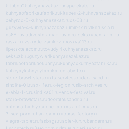
kitubeu2kuhnyanazakaz.ru
naperekate.ru
kuhnyaofabrikaufabrik.ru
kitubeu-2-kuhnyanazakaz.ru
xehyroo-5-kuhnyanazakaz.ru
cs-68.ru
guzywia-4-kuhnyanazakaz.ru
mir-tk.ru
vlknrussia.ru
cs68.ru
vladivostok-map.ru
video-seks.ru
bankaribi.ru
raszar.ru
vskrytie-zamkov-moskva113.ru
lipetsktelecom.ru
tovudyi4kuhnyanazakaz.ru
seksuzb.ru
guzywia4kuhnyanazakaz.ru
fabrikaofabrikaokuhny.ru
kuhnyaekuhnyaafabrika.ru
kuhnyaykuhnyayfabrika.ru
e-abis1c.ru
store-brawl-stars.ru
kts-services.ru
dark-sand.ru
sindika-01.ru
sp-life.ru
x-legion.ru
sib-archives.ru
e-abis-1-c.ru
sindika01.ru
venda-festival.ru
store-brawlstars.ru
dooraleksandria.ru
antenna-highly.ru
mine-lab-msk.ru
1-mus.ru
3-sex-porn.ru
ban-damn.ru
purse-factory.ru
viagra-tablet.ru
fasbags.ru
adler-jun.ru
bandamn.ru
fincontech.ru
3sexporn.ru
1mus.ru
darksand.ru