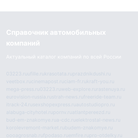
Справочник автомобильных
компаний
Актуальный каталог компаний по всей России
03223.ru
ufille.ru
krasotata.ru
prazdnikdushi.ru
veetbox.ru
cinemapost.ru
ciam-fr.ru
kraft-you.ru
mega-press.ru
03223.ru
web-explore.ru
rastenuya.ru
eurovision-russia.ru
strah-news.ru
freeride-team.ru
itrack-24.ru
sexshopexpress.ru
autostudiopro.ru
alabuga-cityhotel.ru
pornv.ru
atlantpereezd.ru
bud-em-znakomye.ru
a-cdc.ru
elektrostal-news.ru
korolevremont-market.ru
budem-znakomye.ru
oooagrosnab.ru
fpodaso.ru
emfire.ru
pro-otdelky.ru