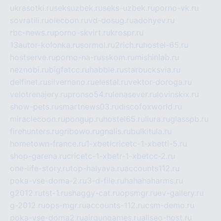
ukrasotki.ru
seksuzbek.ru
seks-uzbek.ru
porno-vk.ru
sovratili.ru
olecoon.ru
vd-dosug.ru
adonyev.ru
rbc-news.ru
porno-skvirt.ru
krospr.ru
13autor-kolonka.ru
sormol.ru
2rich.ru
hostel-65.ru
hostserve.ru
porno-na-russkom.ru
mishinlab.ru
neznobi.ru
bigfatcc.ru
habble.ru
starbucksvia.ru
delfinet.ru
silvernano.ru
elestal.ru
vektor-doroga.ru
velotrenajery.ru
pronso54.ru
lenasever.ru
lovinskix.ru
show-pets.ru
smartnews03.ru
discofoxworld.ru
miraclecoon.ru
pongup.ru
hostel65.ru
liura.ru
glasspb.ru
firehunters.ru
gribowo.ru
gnalis.ru
bulkitula.ru
hometown-france.ru
1-xbeticricetc-1-xbetti-5.ru
shop-garena.ru
cricetc-1-xbetr-1-xbetcc-2.ru
one-life-story.ru
top-halyava.ru
accounts112.ru
poka-vse-doma-2.ru
3-d-file.ru
hahahaharms.ru
g2012.ru
tst-1.ru
shaggy-cat.ru
opsmgr.ru
ev-gallery.ru
g-2012.ru
ops-mgr.ru
accounts-112.ru
csm-demo.ru
poka-vse-doma2.ru
airgungames.ru
allseo-host.ru