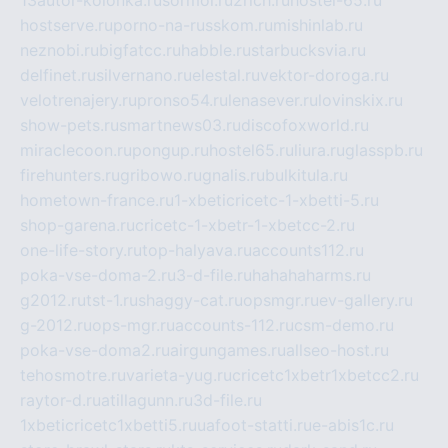
13autor-kolonka.ru
sormol.ru
2rich.ru
hostel-65.ru
hostserve.ru
porno-na-russkom.ru
mishinlab.ru
neznobi.ru
bigfatcc.ru
habble.ru
starbucksvia.ru
delfinet.ru
silvernano.ru
elestal.ru
vektor-doroga.ru
velotrenajery.ru
pronso54.ru
lenasever.ru
lovinskix.ru
show-pets.ru
smartnews03.ru
discofoxworld.ru
miraclecoon.ru
pongup.ru
hostel65.ru
liura.ru
glasspb.ru
firehunters.ru
gribowo.ru
gnalis.ru
bulkitula.ru
hometown-france.ru
1-xbeticricetc-1-xbetti-5.ru
shop-garena.ru
cricetc-1-xbetr-1-xbetcc-2.ru
one-life-story.ru
top-halyava.ru
accounts112.ru
poka-vse-doma-2.ru
3-d-file.ru
hahahaharms.ru
g2012.ru
tst-1.ru
shaggy-cat.ru
opsmgr.ru
ev-gallery.ru
g-2012.ru
ops-mgr.ru
accounts-112.ru
csm-demo.ru
poka-vse-doma2.ru
airgungames.ru
allseo-host.ru
tehosmotre.ru
varieta-yug.ru
cricetc1xbetr1xbetcc2.ru
raytor-d.ru
atillagunn.ru
3d-file.ru
1xbeticricetc1xbetti5.ru
uafoot-statti.ru
e-abis1c.ru