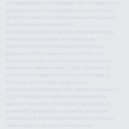
onlinekinospace.ru
startupstudio-fefu.ru
zarges-ru.ru
gegenjustizunrecht.ru
autobalashov.ru
utrovortu.ru
spiski-firm.ru
elara-m.ru
kinomusorka.ru
mkcslava.ru
2bets.ru
vintovoykompressor.ru
birminghamvsfulham.ru
sarmat-komp.ru
pioneeri.ru
amadis-chocolate.ru
shkurki-karakulya.ru
kanotiforet.spb.ru
tutmassage.ru
ecolog.org.ru
praga.spb.ru
falcorussia.ru
autodoctorservis.ru
kamertondom.spb.ru
net-life.net.ru
avto-vozim.ru
sakhcamera.ru
alliance-electro.spb.ru
stroyavt.ru
controlweb1.ru
tdsak74.ru
kinzozo-ru.ru
kvotka.ru
iron-snab.ru
costa-bella.ru
eugrus.pp.ru
associaciya39.ru
primexpo.spb.ru
bezmorchin.ru
ia2.ru
cpt21.ru
ispecspb.ru
regahost.ru
kolosok-elita.ru
tae-kwon.ru
consrio.com.ru
insiam.ru
avegainfo.ru
archery161.ru
bigencyclica.ru
vlast16.ru
korru.net
sarmiento.spb.su
extelopedia.ru
lammin-suo.spb.ru
iskatour.spb.ru
snpi.org.ru
running-line.ru