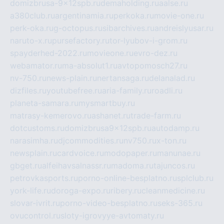
domizbrusa-9x12spb.ru
demaholding.ru
aalse.ru
a380club.ru
argentinamia.ru
perkoka.ru
movie-one.ru
perk-oka.ru
g-octopus.ru
sibarchives.ru
andreislyusar.ru
naruto-x.ru
pursefactory.ru
tor-lyubov-i-grom.ru
spayderhed-2022.ru
movieone.ru
evro-dez.ru
webamator.ru
ma-absolut1.ru
avtopomosch27.ru
nv-750.ru
news-plain.ru
nertansaga.ru
delanalad.ru
dizfiles.ru
youtubefree.ru
aria-family.ru
roadli.ru
planeta-samara.ru
mysmartbuy.ru
matrasy-kemerovo.ru
ashanet.ru
trade-farm.ru
dotcustoms.ru
domizbrusa9x12spb.ru
autodamp.ru
narasimha.ru
djcommodities.ru
nv750.ru
x-ton.ru
newsplain.ru
cardvoice.ru
modopaper.ru
manunae.ru
gbget.ru
alfeihavsalnassr.ru
madoma.ru
tajuncos.ru
petrovkasports.ru
porno-online-besplatno.ru
splclub.ru
york-life.ru
doroga-expo.ru
ribery.ru
cleanmedicine.ru
slovar-ivrit.ru
porno-video-besplatno.ru
seks-365.ru
ovucontrol.ru
sloty-igrovyye-avtomaty.ru