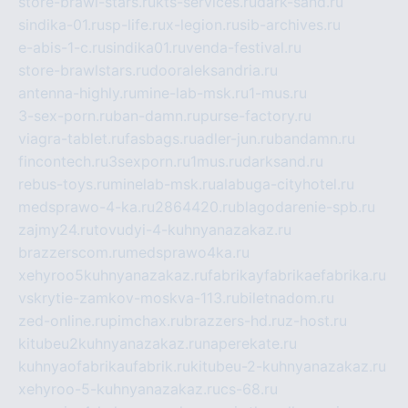
store-brawl-stars.ru
kts-services.ru
dark-sand.ru
sindika-01.ru
sp-life.ru
x-legion.ru
sib-archives.ru
e-abis-1-c.ru
sindika01.ru
venda-festival.ru
store-brawlstars.ru
dooraleksandria.ru
antenna-highly.ru
mine-lab-msk.ru
1-mus.ru
3-sex-porn.ru
ban-damn.ru
purse-factory.ru
viagra-tablet.ru
fasbags.ru
adler-jun.ru
bandamn.ru
fincontech.ru
3sexporn.ru
1mus.ru
darksand.ru
rebus-toys.ru
minelab-msk.ru
alabuga-cityhotel.ru
medsprawo-4-ka.ru
2864420.ru
blagodarenie-spb.ru
zajmy24.ru
tovudyi-4-kuhnyanazakaz.ru
brazzerscom.ru
medsprawo4ka.ru
xehyroo5kuhnyanazakaz.ru
fabrikayfabrikaefabrika.ru
vskrytie-zamkov-moskva-113.ru
biletnadom.ru
zed-online.ru
pimchax.ru
brazzers-hd.ru
z-host.ru
kitubeu2kuhnyanazakaz.ru
naperekate.ru
kuhnyaofabrikaufabrik.ru
kitubeu-2-kuhnyanazakaz.ru
xehyroo-5-kuhnyanazakaz.ru
cs-68.ru