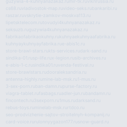
guzywia-4-kuhnyanazakaz.ru
mir-tk.ru
vlknrussia.ru
cs68.ru
vladivostok-map.ru
video-seks.ru
bankaribi.ru
raszar.ru
vskrytie-zamkov-moskva113.ru
lipetsktelecom.ru
tovudyi4kuhnyanazakaz.ru
seksuzb.ru
guzywia4kuhnyanazakaz.ru
fabrikaofabrikaokuhny.ru
kuhnyaekuhnyaafabrika.ru
kuhnyaykuhnyayfabrika.ru
e-abis1c.ru
store-brawl-stars.ru
kts-services.ru
dark-sand.ru
sindika-01.ru
sp-life.ru
x-legion.ru
sib-archives.ru
e-abis-1-c.ru
sindika01.ru
venda-festival.ru
store-brawlstars.ru
dooraleksandria.ru
antenna-highly.ru
mine-lab-msk.ru
1-mus.ru
3-sex-porn.ru
ban-damn.ru
purse-factory.ru
viagra-tablet.ru
fasbags.ru
adler-jun.ru
bandamn.ru
fincontech.ru
3sexporn.ru
1mus.ru
darksand.ru
rebus-toys.ru
minelab-msk.ru
rtdco.ru
seo-prodvizhenie-sajtov-stroitelnyh-kompanij.ru
card-voice.ru
rulonnyygazon177.ru
snow-guard.ru