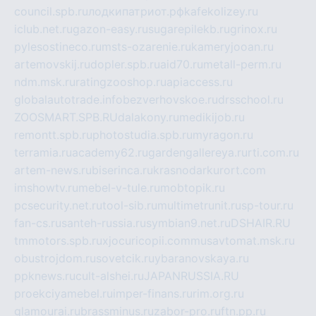
council.spb.ru
лодкипатриот.рф
kafekolizey.ru
iclub.net.ru
gazon-easy.ru
sugarepilekb.ru
grinox.ru
pylesostineco.ru
msts-ozarenie.ru
kameryjooan.ru
artemovskij.ru
dopler.spb.ru
aid70.ru
metall-perm.ru
ndm.msk.ru
ratingzooshop.ru
apiaccess.ru
globalautotrade.info
bezverhovskoe.ru
drsschool.ru
ZOOSMART.SPB.RU
dalakony.ru
medikijob.ru
remontt.spb.ru
photostudia.spb.ru
myragon.ru
terramia.ru
academy62.ru
gardengallereya.ru
rti.com.ru
artem-news.ru
biserinca.ru
krasnodarkurort.com
imshowtv.ru
mebel-v-tule.ru
mobtopik.ru
pcsecurity.net.ru
tool-sib.ru
multimetrunit.ru
sp-tour.ru
fan-cs.ru
santeh-russia.ru
symbian9.net.ru
DSHAIR.RU
tmmotors.spb.ru
xjocuricopii.com
musavtomat.msk.ru
obustrojdom.ru
sovetcik.ru
ybaranovskaya.ru
ppknews.ru
cult-alshei.ru
JAPANRUSSIA.RU
proekciyamebel.ru
imper-finans.ru
rim.org.ru
glamourai.ru
brassminus.ru
zabor-pro.ru
ftn.pp.ru