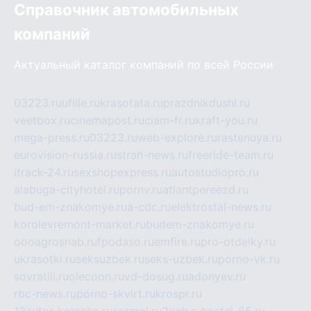
Справочник автомобильных
компаний
Актуальный каталог компаний по всей России
03223.ru
ufille.ru
krasotata.ru
prazdnikdushi.ru
veetbox.ru
cinemapost.ru
ciam-fr.ru
kraft-you.ru
mega-press.ru
03223.ru
web-explore.ru
rastenuya.ru
eurovision-russia.ru
strah-news.ru
freeride-team.ru
itrack-24.ru
sexshopexpress.ru
autostudiopro.ru
alabuga-cityhotel.ru
pornv.ru
atlantpereezd.ru
bud-em-znakomye.ru
a-cdc.ru
elektrostal-news.ru
korolevremont-market.ru
budem-znakomye.ru
oooagrosnab.ru
fpodaso.ru
emfire.ru
pro-otdelky.ru
ukrasotki.ru
seksuzbek.ru
seks-uzbek.ru
porno-vk.ru
sovratili.ru
olecoon.ru
vd-dosug.ru
adonyev.ru
rbc-news.ru
porno-skvirt.ru
krospr.ru