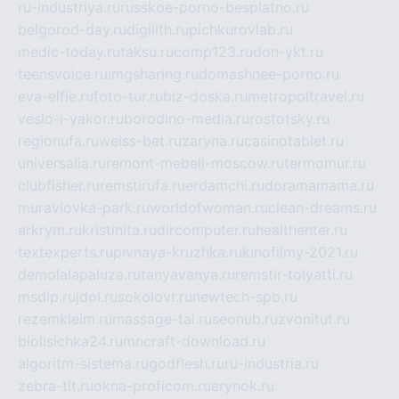
ru-industriya.ru
russkoe-porno-besplatno.ru
belgorod-day.ru
digilith.ru
pichkurovlab.ru
medic-today.ru
taksu.ru
comp123.ru
don-ykt.ru
teensvoice.ru
imgsharing.ru
domashnee-porno.ru
eva-elfie.ru
foto-tur.ru
biz-doska.ru
metropoltravel.ru
veslo-i-yakor.ru
borodino-media.ru
rostotsky.ru
regionufa.ru
weiss-bet.ru
zaryna.ru
casinotablet.ru
universalia.ru
remont-mebeli-moscow.ru
termomur.ru
clubfisher.ru
remstirufa.ru
erdamchi.ru
doramamama.ru
muraviovka-park.ru
worldofwoman.ru
clean-dreams.ru
arkrym.ru
kristinita.ru
dircomputer.ru
healthenter.ru
textexperts.ru
pivnaya-kruzhka.ru
kinofilmy-2021.ru
demolalapaluza.ru
tanyavanya.ru
remstir-tolyatti.ru
msdip.ru
jdol.ru
sokolovr.ru
newtech-spb.ru
rezemkleim.ru
massage-tai.ru
seonub.ru
zvonitut.ru
biolisichka24.ru
mncraft-download.ru
algoritm-sistema.ru
godflesh.ru
ru-industria.ru
zebra-tlt.ru
okna-proficom.ru
erynok.ru