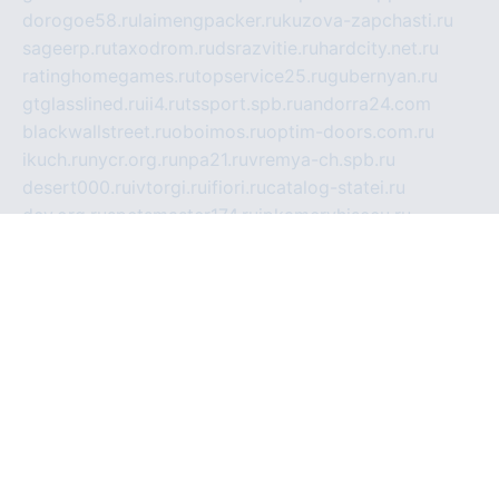
dorogoe58.ru
laimengpacker.ru
kuzova-zapchasti.ru
sageerp.ru
taxodrom.ru
dsrazvitie.ru
hardcity.net.ru
ratinghomegames.ru
topservice25.ru
gubernyan.ru
gtglasslined.ru
ii4.ru
tssport.spb.ru
andorra24.com
blackwallstreet.ru
oboimos.ru
optim-doors.com.ru
ikuch.ru
nycr.org.ru
npa21.ru
vremya-ch.spb.ru
desert000.ru
ivtorgi.ru
ifiori.ru
catalog-statei.ru
dcv.org.ru
spetsmaster174.ru
ipkameryhiseeu.ru
dum26.ru
ruspol.spb.ru
fr-opendp.ru
kam-solnyshko.ru
cheyenne-arapaho.ru
sevzapmetal.spb.ru
ted-lapidus.spb.ru
parasite-eliminator.ru
sigma-complete.ru
modernworld.ru
dama-moda.ru
eholot-group.ru
sk-nvkz.ru
DRONGOLD.RU
democratia2.ru
i-farmer.ru
mass-sport.org
jablonex.spb.ru
bookmess.ru
linkword.ru
refineua.com.ru
cs-spec.net.ru
altay-mebel.ru
DNK-THEATRE.RU
mechaniks.spb.ru
ipcamtechage.ru
skosta.ru
a-sun.ru
stroy-ldsp.ru
snowlands.org.ru