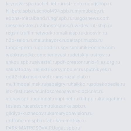
krygeva-spa.ru
chel.net.ru
rust-loco.ru
dugshop.ru
hl-beta.spb.ru
school494.spb.ru
mymubaby.ru
epoha-metalband.ru
ngr.spb.ru
rusgosnews.com
dieselvostok.ru
24hostel.msk.ru
w-dev.ru
f-ship.ru
regsmi.ru
filmnetwork.ru
malinasp.ru
kinosvin.ru
h2o-salon.ru
malutkayork.ru
deltaprim.spb.ru
tango-perm.ru
gooddir.ru
sgv.su
multiki-online.com
webkrasotki.com
cherinvest.ru
detskiy-ostrov.ru
ankou.spb.ru
alvesta1.ru
pdf-creator.ru
nix-files.org.ru
sakhatoday.ru
elektrikersymboler.ru
sputnikyes.ru
golf2club.msk.ru
aeforums.ru
zallclub.ru
multimodal.msk.ru
habaigry.ru
haikko.ru
sobakopedia.ru
isz-fest.ru
ewnc.info
screensaver-clock.net.ru
volnav.spb.ru
comnat.ru
npf.net.ru
7bit.pp.ru
kalugatur.ru
tesiaes.ru
card.com.ru
kazanka.spb.ru
gildiya-kuznecov.ru
kameryboavision.ru
griffoncom.spb.ru
fabrika-emotsiy.ru
PARK-MATROSOVA.RU
agat.spb.ru