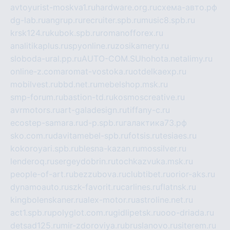
avtoyurist-moskva1.ru
hardware.org.ru
схема-авто.рф
dg-lab.ru
angrup.ru
recruiter.spb.ru
music8.spb.ru
krsk124.ru
kubok.spb.ru
romanofforex.ru
analitikaplus.ru
spyonline.ru
zosikamery.ru
sloboda-ural.pp.ru
AUTO-COM.SU
hohota.net
alimy.ru
online-z.com
aromat-vostoka.ru
otdelkaexp.ru
mobilvest.ru
bbd.net.ru
mebelshop.msk.ru
smp-forum.ru
bastion-td.ru
kosmoscreative.ru
avrmotors.ru
art-galadesign.ru
tiffany-c.ru
ecostep-samara.ru
d-p.spb.ru
галактика73.рф
sko.com.ru
davitamebel-spb.ru
fotsis.ru
tesiaes.ru
kokoroyari.spb.ru
blesna-kazan.ru
mossilver.ru
lenderoq.ru
sergeydobrin.ru
tochkazvuka.msk.ru
people-of-art.ru
bezzubova.ru
clubtibet.ru
orior-aks.ru
dynamoauto.ru
szk-favorit.ru
carlines.ru
flatnsk.ru
kingbolenskaner.ru
alex-motor.ru
astroline.net.ru
act1.spb.ru
polyglot.com.ru
gidlipetsk.ru
ooo-driada.ru
detsad125.ru
mir-zdoroviya.ru
bruslanovo.ru
siterem.ru