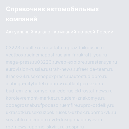
Справочник автомобильных
компаний
Актуальный каталог компаний по всей России
03223.ru
ufille.ru
krasotata.ru
prazdnikdushi.ru
veetbox.ru
cinemapost.ru
ciam-fr.ru
kraft-you.ru
mega-press.ru
03223.ru
web-explore.ru
rastenuya.ru
eurovision-russia.ru
strah-news.ru
freeride-team.ru
itrack-24.ru
sexshopexpress.ru
autostudiopro.ru
alabuga-cityhotel.ru
pornv.ru
atlantpereezd.ru
bud-em-znakomye.ru
a-cdc.ru
elektrostal-news.ru
korolevremont-market.ru
budem-znakomye.ru
oooagrosnab.ru
fpodaso.ru
emfire.ru
pro-otdelky.ru
ukrasotki.ru
seksuzbek.ru
seks-uzbek.ru
porno-vk.ru
sovratili.ru
olecoon.ru
vd-dosug.ru
adonyev.ru
rbc-news.ru
porno-skvirt.ru
krospr.ru