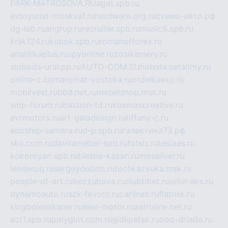
PARK-MATROSOVA.RU
agat.spb.ru
avtoyurist-moskva1.ru
hardware.org.ru
схема-авто.рф
dg-lab.ru
angrup.ru
recruiter.spb.ru
music8.spb.ru
krsk124.ru
kubok.spb.ru
romanofforex.ru
analitikaplus.ru
spyonline.ru
zosikamery.ru
sloboda-ural.pp.ru
AUTO-COM.SU
hohota.net
alimy.ru
online-z.com
aromat-vostoka.ru
otdelkaexp.ru
mobilvest.ru
bbd.net.ru
mebelshop.msk.ru
smp-forum.ru
bastion-td.ru
kosmoscreative.ru
avrmotors.ru
art-galadesign.ru
tiffany-c.ru
ecostep-samara.ru
d-p.spb.ru
галактика73.рф
sko.com.ru
davitamebel-spb.ru
fotsis.ru
tesiaes.ru
kokoroyari.spb.ru
blesna-kazan.ru
mossilver.ru
lenderoq.ru
sergeydobrin.ru
tochkazvuka.msk.ru
people-of-art.ru
bezzubova.ru
clubtibet.ru
orior-aks.ru
dynamoauto.ru
szk-favorit.ru
carlines.ru
flatnsk.ru
kingbolenskaner.ru
alex-motor.ru
astroline.net.ru
act1.spb.ru
polyglot.com.ru
gidlipetsk.ru
ooo-driada.ru