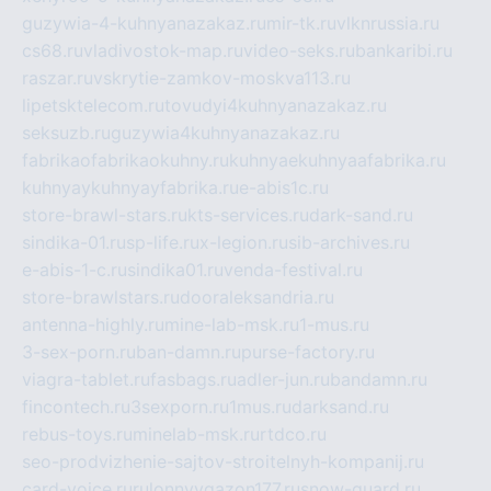
guzywia-4-kuhnyanazakaz.ru
mir-tk.ru
vlknrussia.ru
cs68.ru
vladivostok-map.ru
video-seks.ru
bankaribi.ru
raszar.ru
vskrytie-zamkov-moskva113.ru
lipetsktelecom.ru
tovudyi4kuhnyanazakaz.ru
seksuzb.ru
guzywia4kuhnyanazakaz.ru
fabrikaofabrikaokuhny.ru
kuhnyaekuhnyaafabrika.ru
kuhnyaykuhnyayfabrika.ru
e-abis1c.ru
store-brawl-stars.ru
kts-services.ru
dark-sand.ru
sindika-01.ru
sp-life.ru
x-legion.ru
sib-archives.ru
e-abis-1-c.ru
sindika01.ru
venda-festival.ru
store-brawlstars.ru
dooraleksandria.ru
antenna-highly.ru
mine-lab-msk.ru
1-mus.ru
3-sex-porn.ru
ban-damn.ru
purse-factory.ru
viagra-tablet.ru
fasbags.ru
adler-jun.ru
bandamn.ru
fincontech.ru
3sexporn.ru
1mus.ru
darksand.ru
rebus-toys.ru
minelab-msk.ru
rtdco.ru
seo-prodvizhenie-sajtov-stroitelnyh-kompanij.ru
card-voice.ru
rulonnyygazon177.ru
snow-guard.ru