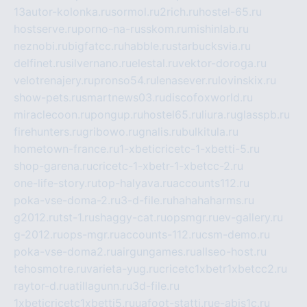
13autor-kolonka.ru
sormol.ru
2rich.ru
hostel-65.ru
hostserve.ru
porno-na-russkom.ru
mishinlab.ru
neznobi.ru
bigfatcc.ru
habble.ru
starbucksvia.ru
delfinet.ru
silvernano.ru
elestal.ru
vektor-doroga.ru
velotrenajery.ru
pronso54.ru
lenasever.ru
lovinskix.ru
show-pets.ru
smartnews03.ru
discofoxworld.ru
miraclecoon.ru
pongup.ru
hostel65.ru
liura.ru
glasspb.ru
firehunters.ru
gribowo.ru
gnalis.ru
bulkitula.ru
hometown-france.ru
1-xbeticricetc-1-xbetti-5.ru
shop-garena.ru
cricetc-1-xbetr-1-xbetcc-2.ru
one-life-story.ru
top-halyava.ru
accounts112.ru
poka-vse-doma-2.ru
3-d-file.ru
hahahaharms.ru
g2012.ru
tst-1.ru
shaggy-cat.ru
opsmgr.ru
ev-gallery.ru
g-2012.ru
ops-mgr.ru
accounts-112.ru
csm-demo.ru
poka-vse-doma2.ru
airgungames.ru
allseo-host.ru
tehosmotre.ru
varieta-yug.ru
cricetc1xbetr1xbetcc2.ru
raytor-d.ru
atillagunn.ru
3d-file.ru
1xbeticricetc1xbetti5.ru
uafoot-statti.ru
e-abis1c.ru