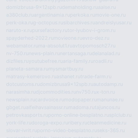
domizbrusa-9x12spb.ru
demaholding.ru
aalse.ru
a380club.ru
argentinamia.ru
perkoka.ru
movie-one.ru
perk-oka.ru
g-octopus.ru
sibarchives.ru
andreislyusar.ru
naruto-x.ru
pursefactory.ru
tor-lyubov-i-grom.ru
spayderhed-2022.ru
movieone.ru
evro-dez.ru
webamator.ru
ma-absolut1.ru
avtopomosch27.ru
nv-750.ru
news-plain.ru
nertansaga.ru
delanalad.ru
dizfiles.ru
youtubefree.ru
aria-family.ru
roadli.ru
planeta-samara.ru
mysmartbuy.ru
matrasy-kemerovo.ru
ashanet.ru
trade-farm.ru
dotcustoms.ru
domizbrusa9x12spb.ru
autodamp.ru
narasimha.ru
djcommodities.ru
nv750.ru
x-ton.ru
newsplain.ru
cardvoice.ru
modopaper.ru
manunae.ru
gbget.ru
alfeihavsalnassr.ru
madoma.ru
tajuncos.ru
petrovkasports.ru
porno-online-besplatno.ru
splclub.ru
york-life.ru
doroga-expo.ru
ribery.ru
cleanmedicine.ru
slovar-ivrit.ru
porno-video-besplatno.ru
seks-365.ru
ovucontrol.ru
sloty-igrovyye-avtomaty.ru