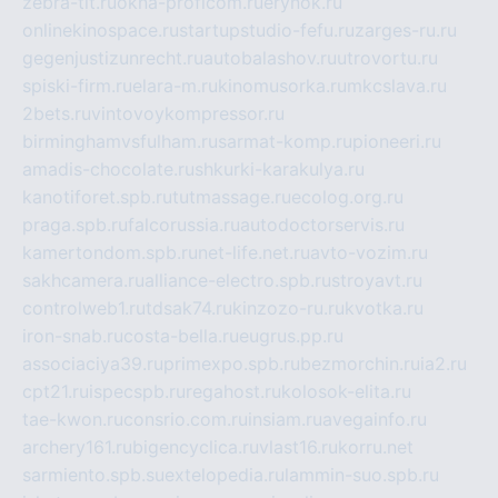
zebra-tlt.ru
okna-proficom.ru
erynok.ru
onlinekinospace.ru
startupstudio-fefu.ru
zarges-ru.ru
gegenjustizunrecht.ru
autobalashov.ru
utrovortu.ru
spiski-firm.ru
elara-m.ru
kinomusorka.ru
mkcslava.ru
2bets.ru
vintovoykompressor.ru
birminghamvsfulham.ru
sarmat-komp.ru
pioneeri.ru
amadis-chocolate.ru
shkurki-karakulya.ru
kanotiforet.spb.ru
tutmassage.ru
ecolog.org.ru
praga.spb.ru
falcorussia.ru
autodoctorservis.ru
kamertondom.spb.ru
net-life.net.ru
avto-vozim.ru
sakhcamera.ru
alliance-electro.spb.ru
stroyavt.ru
controlweb1.ru
tdsak74.ru
kinzozo-ru.ru
kvotka.ru
iron-snab.ru
costa-bella.ru
eugrus.pp.ru
associaciya39.ru
primexpo.spb.ru
bezmorchin.ru
ia2.ru
cpt21.ru
ispecspb.ru
regahost.ru
kolosok-elita.ru
tae-kwon.ru
consrio.com.ru
insiam.ru
avegainfo.ru
archery161.ru
bigencyclica.ru
vlast16.ru
korru.net
sarmiento.spb.su
extelopedia.ru
lammin-suo.spb.ru