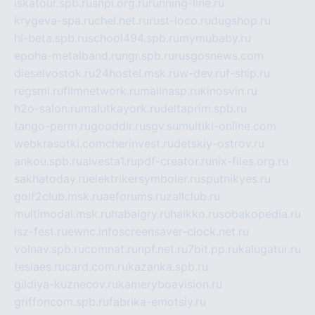
iskatour.spb.ru
snpi.org.ru
running-line.ru
krygeva-spa.ru
chel.net.ru
rust-loco.ru
dugshop.ru
hl-beta.spb.ru
school494.spb.ru
mymubaby.ru
epoha-metalband.ru
ngr.spb.ru
rusgosnews.com
dieselvostok.ru
24hostel.msk.ru
w-dev.ru
f-ship.ru
regsmi.ru
filmnetwork.ru
malinasp.ru
kinosvin.ru
h2o-salon.ru
malutkayork.ru
deltaprim.spb.ru
tango-perm.ru
gooddir.ru
sgv.su
multiki-online.com
webkrasotki.com
cherinvest.ru
detskiy-ostrov.ru
ankou.spb.ru
alvesta1.ru
pdf-creator.ru
nix-files.org.ru
sakhatoday.ru
elektrikersymboler.ru
sputnikyes.ru
golf2club.msk.ru
aeforums.ru
zallclub.ru
multimodal.msk.ru
habaigry.ru
haikko.ru
sobakopedia.ru
isz-fest.ru
ewnc.info
screensaver-clock.net.ru
volnav.spb.ru
comnat.ru
npf.net.ru
7bit.pp.ru
kalugatur.ru
tesiaes.ru
card.com.ru
kazanka.spb.ru
gildiya-kuznecov.ru
kameryboavision.ru
griffoncom.spb.ru
fabrika-emotsiy.ru