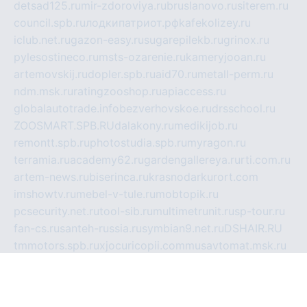
detsad125.ru
mir-zdoroviya.ru
bruslanovo.ru
siterem.ru
council.spb.ru
лодкипатриот.рф
kafekolizey.ru
iclub.net.ru
gazon-easy.ru
sugarepilekb.ru
grinox.ru
pylesostineco.ru
msts-ozarenie.ru
kameryjooan.ru
artemovskij.ru
dopler.spb.ru
aid70.ru
metall-perm.ru
ndm.msk.ru
ratingzooshop.ru
apiaccess.ru
globalautotrade.info
bezverhovskoe.ru
drsschool.ru
ZOOSMART.SPB.RU
dalakony.ru
medikijob.ru
remontt.spb.ru
photostudia.spb.ru
myragon.ru
terramia.ru
academy62.ru
gardengallereya.ru
rti.com.ru
artem-news.ru
biserinca.ru
krasnodarkurort.com
imshowtv.ru
mebel-v-tule.ru
mobtopik.ru
pcsecurity.net.ru
tool-sib.ru
multimetrunit.ru
sp-tour.ru
fan-cs.ru
santeh-russia.ru
symbian9.net.ru
DSHAIR.RU
tmmotors.spb.ru
xjocuricopii.com
musavtomat.msk.ru
obustrojdom.ru
sovetcik.ru
ybaranovskaya.ru
ppknews.ru
cult-alshei.ru
JAPANRUSSIA.RU
proekciyamebel.ru
imper-finans.ru
rim.org.ru