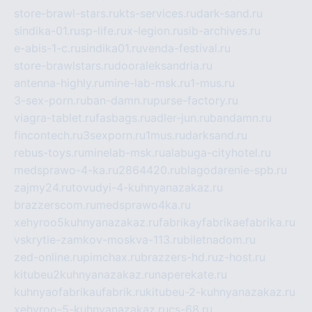
store-brawl-stars.ru
kts-services.ru
dark-sand.ru
sindika-01.ru
sp-life.ru
x-legion.ru
sib-archives.ru
e-abis-1-c.ru
sindika01.ru
venda-festival.ru
store-brawlstars.ru
dooraleksandria.ru
antenna-highly.ru
mine-lab-msk.ru
1-mus.ru
3-sex-porn.ru
ban-damn.ru
purse-factory.ru
viagra-tablet.ru
fasbags.ru
adler-jun.ru
bandamn.ru
fincontech.ru
3sexporn.ru
1mus.ru
darksand.ru
rebus-toys.ru
minelab-msk.ru
alabuga-cityhotel.ru
medsprawo-4-ka.ru
2864420.ru
blagodarenie-spb.ru
zajmy24.ru
tovudyi-4-kuhnyanazakaz.ru
brazzerscom.ru
medsprawo4ka.ru
xehyroo5kuhnyanazakaz.ru
fabrikayfabrikaefabrika.ru
vskrytie-zamkov-moskva-113.ru
biletnadom.ru
zed-online.ru
pimchax.ru
brazzers-hd.ru
z-host.ru
kitubeu2kuhnyanazakaz.ru
naperekate.ru
kuhnyaofabrikaufabrik.ru
kitubeu-2-kuhnyanazakaz.ru
xehyroo-5-kuhnyanazakaz.ru
cs-68.ru