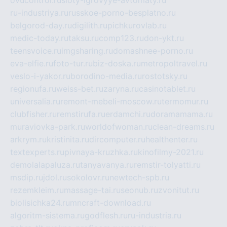
ru-industriya.ru
russkoe-porno-besplatno.ru
belgorod-day.ru
digilith.ru
pichkurovlab.ru
medic-today.ru
taksu.ru
comp123.ru
don-ykt.ru
teensvoice.ru
imgsharing.ru
domashnee-porno.ru
eva-elfie.ru
foto-tur.ru
biz-doska.ru
metropoltravel.ru
veslo-i-yakor.ru
borodino-media.ru
rostotsky.ru
regionufa.ru
weiss-bet.ru
zaryna.ru
casinotablet.ru
universalia.ru
remont-mebeli-moscow.ru
termomur.ru
clubfisher.ru
remstirufa.ru
erdamchi.ru
doramamama.ru
muraviovka-park.ru
worldofwoman.ru
clean-dreams.ru
arkrym.ru
kristinita.ru
dircomputer.ru
healthenter.ru
textexperts.ru
pivnaya-kruzhka.ru
kinofilmy-2021.ru
demolalapaluza.ru
tanyavanya.ru
remstir-tolyatti.ru
msdip.ru
jdol.ru
sokolovr.ru
newtech-spb.ru
rezemkleim.ru
massage-tai.ru
seonub.ru
zvonitut.ru
biolisichka24.ru
mncraft-download.ru
algoritm-sistema.ru
godflesh.ru
ru-industria.ru