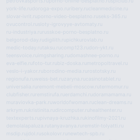
petrovkasports.ru
porno-online-besplatno.ru
splclub.ru
york-life.ru
doroga-expo.ru
ribery.ru
cleanmedicine.ru
slovar-ivrit.ru
porno-video-besplatno.ru
seks-365.ru
ovucontrol.ru
sloty-igrovyye-avtomaty.ru
ru-industriya.ru
russkoe-porno-besplatno.ru
belgorod-day.ru
digilith.ru
pichkurovlab.ru
medic-today.ru
taksu.ru
comp123.ru
don-ykt.ru
teensvoice.ru
imgsharing.ru
domashnee-porno.ru
eva-elfie.ru
foto-tur.ru
biz-doska.ru
metropoltravel.ru
veslo-i-yakor.ru
borodino-media.ru
rostotsky.ru
regionufa.ru
weiss-bet.ru
zaryna.ru
casinotablet.ru
universalia.ru
remont-mebeli-moscow.ru
termomur.ru
clubfisher.ru
remstirufa.ru
erdamchi.ru
doramamama.ru
muraviovka-park.ru
worldofwoman.ru
clean-dreams.ru
arkrym.ru
kristinita.ru
dircomputer.ru
healthenter.ru
textexperts.ru
pivnaya-kruzhka.ru
kinofilmy-2021.ru
demolalapaluza.ru
tanyavanya.ru
remstir-tolyatti.ru
msdip.ru
jdol.ru
sokolovr.ru
newtech-spb.ru