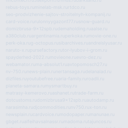
fincontech.ru
3sexporn.ru
1mus.ru
darksand.ru
rebus-toys.ru
minelab-msk.ru
rtdco.ru
seo-prodvizhenie-sajtov-stroitelnyh-kompanij.ru
card-voice.ru
rulonnyygazon177.ru
snow-guard.ru
domizbrusa-9x12spb.ru
demaholding.ru
aalse.ru
a380club.ru
argentinamia.ru
perkoka.ru
movie-one.ru
perk-oka.ru
g-octopus.ru
sibarchives.ru
andreislyusar.ru
naruto-x.ru
pursefactory.ru
tor-lyubov-i-grom.ru
spayderhed-2022.ru
movieone.ru
evro-dez.ru
webamator.ru
ma-absolut1.ru
avtopomosch27.ru
nv-750.ru
news-plain.ru
nertansaga.ru
delanalad.ru
dizfiles.ru
youtubefree.ru
aria-family.ru
roadli.ru
planeta-samara.ru
mysmartbuy.ru
matrasy-kemerovo.ru
ashanet.ru
trade-farm.ru
dotcustoms.ru
domizbrusa9x12spb.ru
autodamp.ru
narasimha.ru
djcommodities.ru
nv750.ru
x-ton.ru
newsplain.ru
cardvoice.ru
modopaper.ru
manunae.ru
gbget.ru
alfeihavsalnassr.ru
madoma.ru
tajuncos.ru