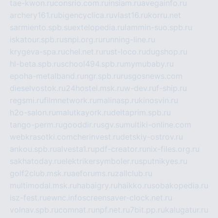
tae-kwon.ru
consrio.com.ru
insiam.ru
avegainfo.ru
archery161.ru
bigencyclica.ru
vlast16.ru
korru.net
sarmiento.spb.su
extelopedia.ru
lammin-suo.spb.ru
iskatour.spb.ru
snpi.org.ru
running-line.ru
krygeva-spa.ru
chel.net.ru
rust-loco.ru
dugshop.ru
hl-beta.spb.ru
school494.spb.ru
mymubaby.ru
epoha-metalband.ru
ngr.spb.ru
rusgosnews.com
dieselvostok.ru
24hostel.msk.ru
w-dev.ru
f-ship.ru
regsmi.ru
filmnetwork.ru
malinasp.ru
kinosvin.ru
h2o-salon.ru
malutkayork.ru
deltaprim.spb.ru
tango-perm.ru
gooddir.ru
sgv.su
multiki-online.com
webkrasotki.com
cherinvest.ru
detskiy-ostrov.ru
ankou.spb.ru
alvesta1.ru
pdf-creator.ru
nix-files.org.ru
sakhatoday.ru
elektrikersymboler.ru
sputnikyes.ru
golf2club.msk.ru
aeforums.ru
zallclub.ru
multimodal.msk.ru
habaigry.ru
haikko.ru
sobakopedia.ru
isz-fest.ru
ewnc.info
screensaver-clock.net.ru
volnav.spb.ru
comnat.ru
npf.net.ru
7bit.pp.ru
kalugatur.ru