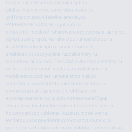
tesiaes.ru
card.com.ru
kazanka.spb.ru
gildiya-kuznecov.ru
kameryboavision.ru
griffoncom.spb.ru
fabrika-emotsiy.ru
PARK-MATROSOVA.RU
agat.spb.ru
avtoyurist-moskva1.ru
hardware.org.ru
схема-авто.рф
dg-lab.ru
angrup.ru
recruiter.spb.ru
music8.spb.ru
krsk124.ru
kubok.spb.ru
romanofforex.ru
analitikaplus.ru
spyonline.ru
zosikamery.ru
sloboda-ural.pp.ru
AUTO-COM.SU
hohota.net
alimy.ru
online-z.com
aromat-vostoka.ru
otdelkaexp.ru
mobilvest.ru
bbd.net.ru
mebelshop.msk.ru
smp-forum.ru
bastion-td.ru
kosmoscreative.ru
avrmotors.ru
art-galadesign.ru
tiffany-c.ru
ecostep-samara.ru
d-p.spb.ru
галактика73.рф
sko.com.ru
davitamebel-spb.ru
fotsis.ru
tesiaes.ru
kokoroyari.spb.ru
blesna-kazan.ru
mossilver.ru
lenderoq.ru
sergeydobrin.ru
tochkazvuka.msk.ru
people-of-art.ru
bezzubova.ru
clubtibet.ru
orior-aks.ru