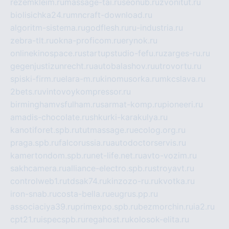
rezemkleim.ru
massage-tai.ru
seonub.ru
zvonitut.ru
biolisichka24.ru
mncraft-download.ru
algoritm-sistema.ru
godflesh.ru
ru-industria.ru
zebra-tlt.ru
okna-proficom.ru
erynok.ru
onlinekinospace.ru
startupstudio-fefu.ru
zarges-ru.ru
gegenjustizunrecht.ru
autobalashov.ru
utrovortu.ru
spiski-firm.ru
elara-m.ru
kinomusorka.ru
mkcslava.ru
2bets.ru
vintovoykompressor.ru
birminghamvsfulham.ru
sarmat-komp.ru
pioneeri.ru
amadis-chocolate.ru
shkurki-karakulya.ru
kanotiforet.spb.ru
tutmassage.ru
ecolog.org.ru
praga.spb.ru
falcorussia.ru
autodoctorservis.ru
kamertondom.spb.ru
net-life.net.ru
avto-vozim.ru
sakhcamera.ru
alliance-electro.spb.ru
stroyavt.ru
controlweb1.ru
tdsak74.ru
kinzozo-ru.ru
kvotka.ru
iron-snab.ru
costa-bella.ru
eugrus.pp.ru
associaciya39.ru
primexpo.spb.ru
bezmorchin.ru
ia2.ru
cpt21.ru
ispecspb.ru
regahost.ru
kolosok-elita.ru