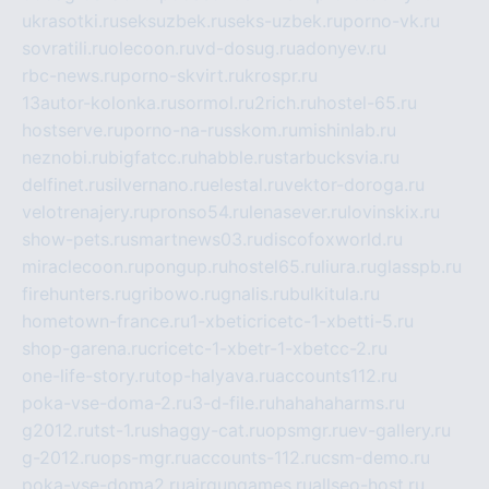
ukrasotki.ru
seksuzbek.ru
seks-uzbek.ru
porno-vk.ru
sovratili.ru
olecoon.ru
vd-dosug.ru
adonyev.ru
rbc-news.ru
porno-skvirt.ru
krospr.ru
13autor-kolonka.ru
sormol.ru
2rich.ru
hostel-65.ru
hostserve.ru
porno-na-russkom.ru
mishinlab.ru
neznobi.ru
bigfatcc.ru
habble.ru
starbucksvia.ru
delfinet.ru
silvernano.ru
elestal.ru
vektor-doroga.ru
velotrenajery.ru
pronso54.ru
lenasever.ru
lovinskix.ru
show-pets.ru
smartnews03.ru
discofoxworld.ru
miraclecoon.ru
pongup.ru
hostel65.ru
liura.ru
glasspb.ru
firehunters.ru
gribowo.ru
gnalis.ru
bulkitula.ru
hometown-france.ru
1-xbeticricetc-1-xbetti-5.ru
shop-garena.ru
cricetc-1-xbetr-1-xbetcc-2.ru
one-life-story.ru
top-halyava.ru
accounts112.ru
poka-vse-doma-2.ru
3-d-file.ru
hahahaharms.ru
g2012.ru
tst-1.ru
shaggy-cat.ru
opsmgr.ru
ev-gallery.ru
g-2012.ru
ops-mgr.ru
accounts-112.ru
csm-demo.ru
poka-vse-doma2.ru
airgungames.ru
allseo-host.ru