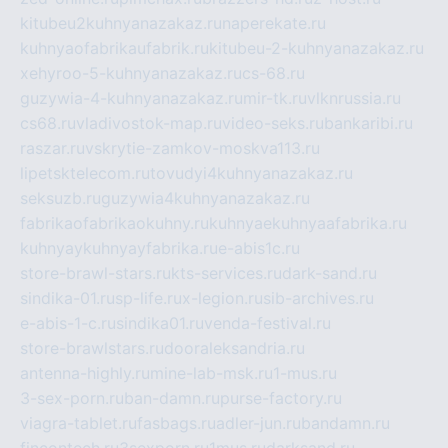
kitubeu2kuhnyanazakaz.ru
naperekate.ru
kuhnyaofabrikaufabrik.ru
kitubeu-2-kuhnyanazakaz.ru
xehyroo-5-kuhnyanazakaz.ru
cs-68.ru
guzywia-4-kuhnyanazakaz.ru
mir-tk.ru
vlknrussia.ru
cs68.ru
vladivostok-map.ru
video-seks.ru
bankaribi.ru
raszar.ru
vskrytie-zamkov-moskva113.ru
lipetsktelecom.ru
tovudyi4kuhnyanazakaz.ru
seksuzb.ru
guzywia4kuhnyanazakaz.ru
fabrikaofabrikaokuhny.ru
kuhnyaekuhnyaafabrika.ru
kuhnyaykuhnyayfabrika.ru
e-abis1c.ru
store-brawl-stars.ru
kts-services.ru
dark-sand.ru
sindika-01.ru
sp-life.ru
x-legion.ru
sib-archives.ru
e-abis-1-c.ru
sindika01.ru
venda-festival.ru
store-brawlstars.ru
dooraleksandria.ru
antenna-highly.ru
mine-lab-msk.ru
1-mus.ru
3-sex-porn.ru
ban-damn.ru
purse-factory.ru
viagra-tablet.ru
fasbags.ru
adler-jun.ru
bandamn.ru