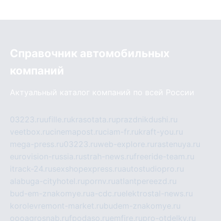
Справочник автомобильных
компаний
Актуальный каталог компаний по всей России
03223.ru
ufille.ru
krasotata.ru
prazdnikdushi.ru
veetbox.ru
cinemapost.ru
ciam-fr.ru
kraft-you.ru
mega-press.ru
03223.ru
web-explore.ru
rastenuya.ru
eurovision-russia.ru
strah-news.ru
freeride-team.ru
itrack-24.ru
sexshopexpress.ru
autostudiopro.ru
alabuga-cityhotel.ru
pornv.ru
atlantpereezd.ru
bud-em-znakomye.ru
a-cdc.ru
elektrostal-news.ru
korolevremont-market.ru
budem-znakomye.ru
oooagrosnab.ru
fpodaso.ru
emfire.ru
pro-otdelky.ru