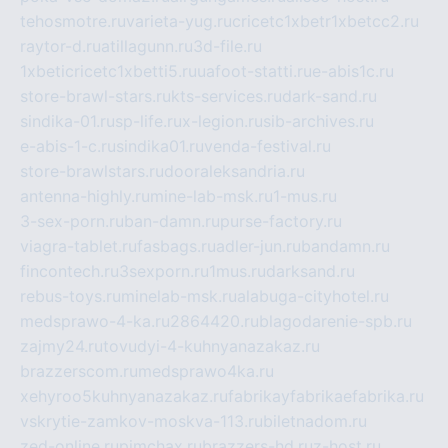
tehosmotre.ru
varieta-yug.ru
cricetc1xbetr1xbetcc2.ru
raytor-d.ru
atillagunn.ru
3d-file.ru
1xbeticricetc1xbetti5.ru
uafoot-statti.ru
e-abis1c.ru
store-brawl-stars.ru
kts-services.ru
dark-sand.ru
sindika-01.ru
sp-life.ru
x-legion.ru
sib-archives.ru
e-abis-1-c.ru
sindika01.ru
venda-festival.ru
store-brawlstars.ru
dooraleksandria.ru
antenna-highly.ru
mine-lab-msk.ru
1-mus.ru
3-sex-porn.ru
ban-damn.ru
purse-factory.ru
viagra-tablet.ru
fasbags.ru
adler-jun.ru
bandamn.ru
fincontech.ru
3sexporn.ru
1mus.ru
darksand.ru
rebus-toys.ru
minelab-msk.ru
alabuga-cityhotel.ru
medsprawo-4-ka.ru
2864420.ru
blagodarenie-spb.ru
zajmy24.ru
tovudyi-4-kuhnyanazakaz.ru
brazzerscom.ru
medsprawo4ka.ru
xehyroo5kuhnyanazakaz.ru
fabrikayfabrikaefabrika.ru
vskrytie-zamkov-moskva-113.ru
biletnadom.ru
zed-online.ru
pimchax.ru
brazzers-hd.ru
z-host.ru