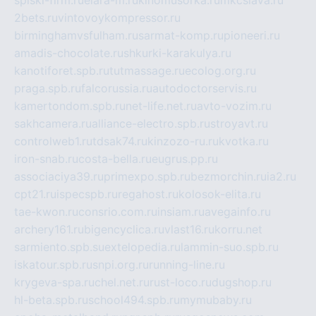
spiski-firm.ru
elara-m.ru
kinomusorka.ru
mkcslava.ru
2bets.ru
vintovoykompressor.ru
birminghamvsfulham.ru
sarmat-komp.ru
pioneeri.ru
amadis-chocolate.ru
shkurki-karakulya.ru
kanotiforet.spb.ru
tutmassage.ru
ecolog.org.ru
praga.spb.ru
falcorussia.ru
autodoctorservis.ru
kamertondom.spb.ru
net-life.net.ru
avto-vozim.ru
sakhcamera.ru
alliance-electro.spb.ru
stroyavt.ru
controlweb1.ru
tdsak74.ru
kinzozo-ru.ru
kvotka.ru
iron-snab.ru
costa-bella.ru
eugrus.pp.ru
associaciya39.ru
primexpo.spb.ru
bezmorchin.ru
ia2.ru
cpt21.ru
ispecspb.ru
regahost.ru
kolosok-elita.ru
tae-kwon.ru
consrio.com.ru
insiam.ru
avegainfo.ru
archery161.ru
bigencyclica.ru
vlast16.ru
korru.net
sarmiento.spb.su
extelopedia.ru
lammin-suo.spb.ru
iskatour.spb.ru
snpi.org.ru
running-line.ru
krygeva-spa.ru
chel.net.ru
rust-loco.ru
dugshop.ru
hl-beta.spb.ru
school494.spb.ru
mymubaby.ru