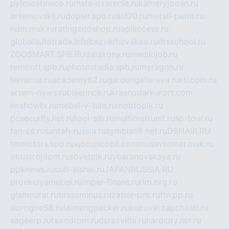
pylesostineco.ru
msts-ozarenie.ru
kameryjooan.ru
artemovskij.ru
dopler.spb.ru
aid70.ru
metall-perm.ru
ndm.msk.ru
ratingzooshop.ru
apiaccess.ru
globalautotrade.info
bezverhovskoe.ru
drsschool.ru
ZOOSMART.SPB.RU
dalakony.ru
medikijob.ru
remontt.spb.ru
photostudia.spb.ru
myragon.ru
terramia.ru
academy62.ru
gardengallereya.ru
rti.com.ru
artem-news.ru
biserinca.ru
krasnodarkurort.com
imshowtv.ru
mebel-v-tule.ru
mobtopik.ru
pcsecurity.net.ru
tool-sib.ru
multimetrunit.ru
sp-tour.ru
fan-cs.ru
santeh-russia.ru
symbian9.net.ru
DSHAIR.RU
tmmotors.spb.ru
xjocuricopii.com
musavtomat.msk.ru
obustrojdom.ru
sovetcik.ru
ybaranovskaya.ru
ppknews.ru
cult-alshei.ru
JAPANRUSSIA.RU
proekciyamebel.ru
imper-finans.ru
rim.org.ru
glamourai.ru
brassminus.ru
zabor-pro.ru
ftn.pp.ru
dorogoe58.ru
laimengpacker.ru
kuzova-zapchasti.ru
sageerp.ru
taxodrom.ru
dsrazvitie.ru
hardcity.net.ru