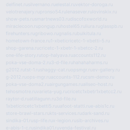
delfinet.ru
silvernano.ru
elestal.ru
vektor-doroga.ru
velotrenajery.ru
pronso54.ru
lenasever.ru
lovinskix.ru
show-pets.ru
smartnews03.ru
discofoxworld.ru
miraclecoon.ru
pongup.ru
hostel65.ru
liura.ru
glasspb.ru
firehunters.ru
gribowo.ru
gnalis.ru
bulkitula.ru
hometown-france.ru
1-xbeticricetc-1-xbetti-5.ru
shop-garena.ru
cricetc-1-xbetr-1-xbetcc-2.ru
one-life-story.ru
top-halyava.ru
accounts112.ru
poka-vse-doma-2.ru
3-d-file.ru
hahahaharms.ru
g2012.ru
tst-1.ru
shaggy-cat.ru
opsmgr.ru
ev-gallery.ru
g-2012.ru
ops-mgr.ru
accounts-112.ru
csm-demo.ru
poka-vse-doma2.ru
airgungames.ru
allseo-host.ru
tehosmotre.ru
varieta-yug.ru
cricetc1xbetr1xbetcc2.ru
raytor-d.ru
atillagunn.ru
3d-file.ru
1xbeticricetc1xbetti5.ru
uafoot-statti.ru
e-abis1c.ru
store-brawl-stars.ru
kts-services.ru
dark-sand.ru
sindika-01.ru
sp-life.ru
x-legion.ru
sib-archives.ru
e-abis-1-c.ru
sindika01.ru
venda-festival.ru