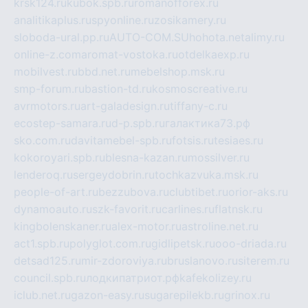
krsk124.ru
kubok.spb.ru
romanofforex.ru
analitikaplus.ru
spyonline.ru
zosikamery.ru
sloboda-ural.pp.ru
AUTO-COM.SU
hohota.net
alimy.ru
online-z.com
aromat-vostoka.ru
otdelkaexp.ru
mobilvest.ru
bbd.net.ru
mebelshop.msk.ru
smp-forum.ru
bastion-td.ru
kosmoscreative.ru
avrmotors.ru
art-galadesign.ru
tiffany-c.ru
ecostep-samara.ru
d-p.spb.ru
галактика73.рф
sko.com.ru
davitamebel-spb.ru
fotsis.ru
tesiaes.ru
kokoroyari.spb.ru
blesna-kazan.ru
mossilver.ru
lenderoq.ru
sergeydobrin.ru
tochkazvuka.msk.ru
people-of-art.ru
bezzubova.ru
clubtibet.ru
orior-aks.ru
dynamoauto.ru
szk-favorit.ru
carlines.ru
flatnsk.ru
kingbolenskaner.ru
alex-motor.ru
astroline.net.ru
act1.spb.ru
polyglot.com.ru
gidlipetsk.ru
ooo-driada.ru
detsad125.ru
mir-zdoroviya.ru
bruslanovo.ru
siterem.ru
council.spb.ru
лодкипатриот.рф
kafekolizey.ru
iclub.net.ru
gazon-easy.ru
sugarepilekb.ru
grinox.ru