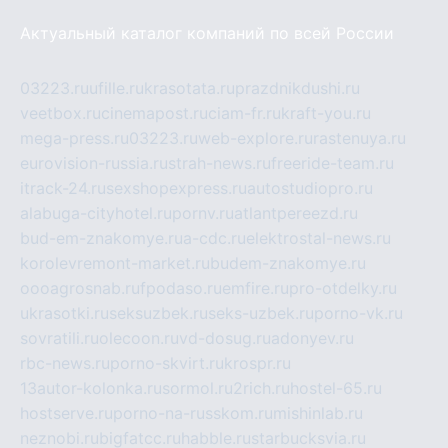
Актуальный каталог компаний по всей России
03223.ru
ufille.ru
krasotata.ru
prazdnikdushi.ru
veetbox.ru
cinemapost.ru
ciam-fr.ru
kraft-you.ru
mega-press.ru
03223.ru
web-explore.ru
rastenuya.ru
eurovision-russia.ru
strah-news.ru
freeride-team.ru
itrack-24.ru
sexshopexpress.ru
autostudiopro.ru
alabuga-cityhotel.ru
pornv.ru
atlantpereezd.ru
bud-em-znakomye.ru
a-cdc.ru
elektrostal-news.ru
korolevremont-market.ru
budem-znakomye.ru
oooagrosnab.ru
fpodaso.ru
emfire.ru
pro-otdelky.ru
ukrasotki.ru
seksuzbek.ru
seks-uzbek.ru
porno-vk.ru
sovratili.ru
olecoon.ru
vd-dosug.ru
adonyev.ru
rbc-news.ru
porno-skvirt.ru
krospr.ru
13autor-kolonka.ru
sormol.ru
2rich.ru
hostel-65.ru
hostserve.ru
porno-na-russkom.ru
mishinlab.ru
neznobi.ru
bigfatcc.ru
habble.ru
starbucksvia.ru