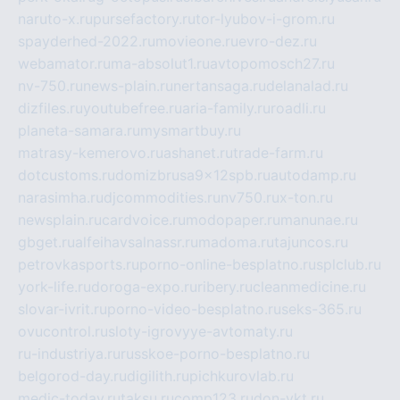
naruto-x.ru
pursefactory.ru
tor-lyubov-i-grom.ru
spayderhed-2022.ru
movieone.ru
evro-dez.ru
webamator.ru
ma-absolut1.ru
avtopomosch27.ru
nv-750.ru
news-plain.ru
nertansaga.ru
delanalad.ru
dizfiles.ru
youtubefree.ru
aria-family.ru
roadli.ru
planeta-samara.ru
mysmartbuy.ru
matrasy-kemerovo.ru
ashanet.ru
trade-farm.ru
dotcustoms.ru
domizbrusa9x12spb.ru
autodamp.ru
narasimha.ru
djcommodities.ru
nv750.ru
x-ton.ru
newsplain.ru
cardvoice.ru
modopaper.ru
manunae.ru
gbget.ru
alfeihavsalnassr.ru
madoma.ru
tajuncos.ru
petrovkasports.ru
porno-online-besplatno.ru
splclub.ru
york-life.ru
doroga-expo.ru
ribery.ru
cleanmedicine.ru
slovar-ivrit.ru
porno-video-besplatno.ru
seks-365.ru
ovucontrol.ru
sloty-igrovyye-avtomaty.ru
ru-industriya.ru
russkoe-porno-besplatno.ru
belgorod-day.ru
digilith.ru
pichkurovlab.ru
medic-today.ru
taksu.ru
comp123.ru
don-ykt.ru