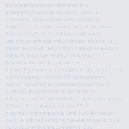
store-brawlstars.ru
dooraleksandria.ru
antenna-highly.ru
mine-lab-msk.ru
1-mus.ru
3-sex-porn.ru
ban-damn.ru
purse-factory.ru
viagra-tablet.ru
fasbags.ru
adler-jun.ru
bandamn.ru
fincontech.ru
3sexporn.ru
1mus.ru
darksand.ru
rebus-toys.ru
minelab-msk.ru
alabuga-cityhotel.ru
medsprawo-4-ka.ru
2864420.ru
blagodarenie-spb.ru
zajmy24.ru
tovudyi-4-kuhnyanazakaz.ru
brazzerscom.ru
medsprawo4ka.ru
xehyroo5kuhnyanazakaz.ru
fabrikayfabrikaefabrika.ru
vskrytie-zamkov-moskva-113.ru
biletnadom.ru
zed-online.ru
pimchax.ru
brazzers-hd.ru
z-host.ru
kitubeu2kuhnyanazakaz.ru
naperekate.ru
kuhnyaofabrikaufabrik.ru
kitubeu-2-kuhnyanazakaz.ru
xehyroo-5-kuhnyanazakaz.ru
cs-68.ru
guzywia-4-kuhnyanazakaz.ru
mir-tk.ru
vlknrussia.ru
cs68.ru
vladivostok-map.ru
video-seks.ru
bankaribi.ru
raszar.ru
vskrytie-zamkov-moskva113.ru