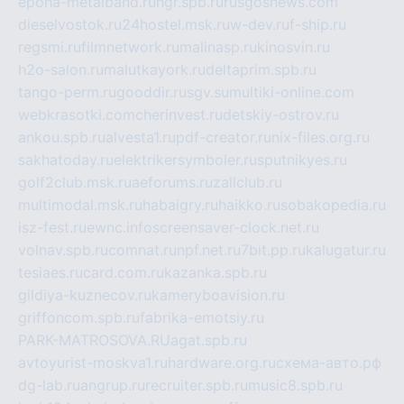
epoha-metalband.ru
ngr.spb.ru
rusgosnews.com
dieselvostok.ru
24hostel.msk.ru
w-dev.ru
f-ship.ru
regsmi.ru
filmnetwork.ru
malinasp.ru
kinosvin.ru
h2o-salon.ru
malutkayork.ru
deltaprim.spb.ru
tango-perm.ru
gooddir.ru
sgv.su
multiki-online.com
webkrasotki.com
cherinvest.ru
detskiy-ostrov.ru
ankou.spb.ru
alvesta1.ru
pdf-creator.ru
nix-files.org.ru
sakhatoday.ru
elektrikersymboler.ru
sputnikyes.ru
golf2club.msk.ru
aeforums.ru
zallclub.ru
multimodal.msk.ru
habaigry.ru
haikko.ru
sobakopedia.ru
isz-fest.ru
ewnc.info
screensaver-clock.net.ru
volnav.spb.ru
comnat.ru
npf.net.ru
7bit.pp.ru
kalugatur.ru
tesiaes.ru
card.com.ru
kazanka.spb.ru
gildiya-kuznecov.ru
kameryboavision.ru
griffoncom.spb.ru
fabrika-emotsiy.ru
PARK-MATROSOVA.RU
agat.spb.ru
avtoyurist-moskva1.ru
hardware.org.ru
схема-авто.рф
dg-lab.ru
angrup.ru
recruiter.spb.ru
music8.spb.ru