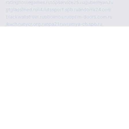
ratinghomegames.ru
topservice25.ru
gubernyan.ru
gtglasslined.ru
ii4.ru
tssport.spb.ru
andorra24.com
blackwallstreet.ru
oboimos.ru
optim-doors.com.ru
ikuch.ru
nycr.org.ru
npa21.ru
vremya-ch.spb.ru
desert000.ru
ivtorgi.ru
ifiori.ru
catalog-statei.ru
dcv.org.ru
spetsmaster174.ru
ipkameryhiseeu.ru
dum26.ru
ruspol.spb.ru
fr-opendp.ru
kam-solnyshko.ru
cheyenne-arapaho.ru
sevzapmetal.spb.ru
ted-lapidus.spb.ru
parasite-eliminator.ru
sigma-complete.ru
modernworld.ru
dama-moda.ru
eholot-group.ru
sk-nvkz.ru
DRONGOLD.RU
democratia2.ru
i-farmer.ru
mass-sport.org
jablonex.spb.ru
bookmess.ru
linkword.ru
refineua.com.ru
cs-spec.net.ru
altay-mebel.ru
DNK-THEATRE.RU
mechaniks.spb.ru
ipcamtechage.ru
skosta.ru
a-sun.ru
stroy-ldsp.ru
snowlands.org.ru
childrensshoes.ru
mrlizzy.ru
mebelsofiakrd.ru
bulizhenko.ru
rumantick.net.ru
mtszerno.ru