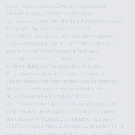
lipetsktelecom.ru
tovudyi4kuhnyanazakaz.ru
seksuzb.ru
guzywia4kuhnyanazakaz.ru
fabrikaofabrikaokuhny.ru
kuhnyaekuhnyaafabrika.ru
kuhnyaykuhnyayfabrika.ru
e-abis1c.ru
store-brawl-stars.ru
kts-services.ru
dark-sand.ru
sindika-01.ru
sp-life.ru
x-legion.ru
sib-archives.ru
e-abis-1-c.ru
sindika01.ru
venda-festival.ru
store-brawlstars.ru
dooraleksandria.ru
antenna-highly.ru
mine-lab-msk.ru
1-mus.ru
3-sex-porn.ru
ban-damn.ru
purse-factory.ru
viagra-tablet.ru
fasbags.ru
adler-jun.ru
bandamn.ru
fincontech.ru
3sexporn.ru
1mus.ru
darksand.ru
rebus-toys.ru
minelab-msk.ru
rtdco.ru
seo-prodvizhenie-sajtov-stroitelnyh-kompanij.ru
card-voice.ru
rulonnyygazon177.ru
snow-guard.ru
domizbrusa-9x12spb.ru
demaholding.ru
aalse.ru
a380club.ru
argentinamia.ru
perkoka.ru
movie-one.ru
perk-oka.ru
g-octopus.ru
sibarchives.ru
andreislyusar.ru