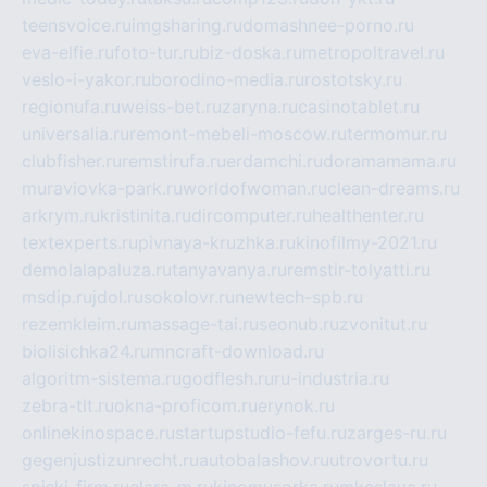
teensvoice.ru
imgsharing.ru
domashnee-porno.ru
eva-elfie.ru
foto-tur.ru
biz-doska.ru
metropoltravel.ru
veslo-i-yakor.ru
borodino-media.ru
rostotsky.ru
regionufa.ru
weiss-bet.ru
zaryna.ru
casinotablet.ru
universalia.ru
remont-mebeli-moscow.ru
termomur.ru
clubfisher.ru
remstirufa.ru
erdamchi.ru
doramamama.ru
muraviovka-park.ru
worldofwoman.ru
clean-dreams.ru
arkrym.ru
kristinita.ru
dircomputer.ru
healthenter.ru
textexperts.ru
pivnaya-kruzhka.ru
kinofilmy-2021.ru
demolalapaluza.ru
tanyavanya.ru
remstir-tolyatti.ru
msdip.ru
jdol.ru
sokolovr.ru
newtech-spb.ru
rezemkleim.ru
massage-tai.ru
seonub.ru
zvonitut.ru
biolisichka24.ru
mncraft-download.ru
algoritm-sistema.ru
godflesh.ru
ru-industria.ru
zebra-tlt.ru
okna-proficom.ru
erynok.ru
onlinekinospace.ru
startupstudio-fefu.ru
zarges-ru.ru
gegenjustizunrecht.ru
autobalashov.ru
utrovortu.ru