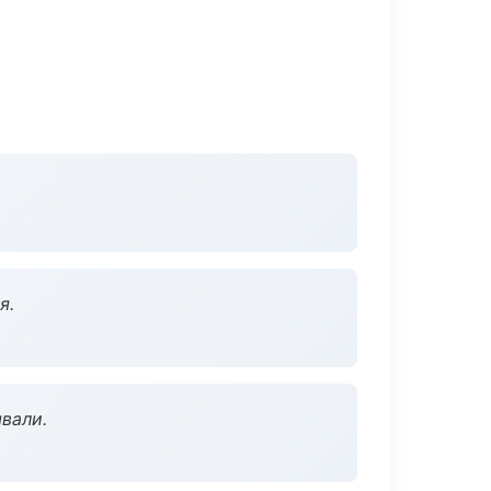
я.
вали.