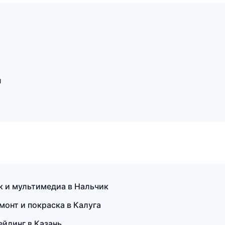
н
ук и мультимедиа в Нальчик
монт и покраска в Калуга
ейлинг в Казань