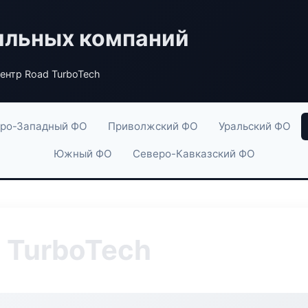
ильных компаний
ентр Road TurboTech
ро-Западный ФО
Приволжский ФО
Уральский ФО
Южный ФО
Северо-Кавказский ФО
 TurboTech