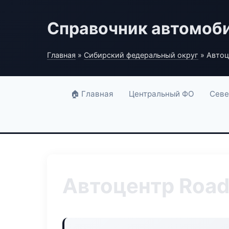
Справочник автомоб
Главная
»
Сибирский федеральный округ
» Автоц
🏠 Главная
Центральный ФО
Севе
Автоцентр Road