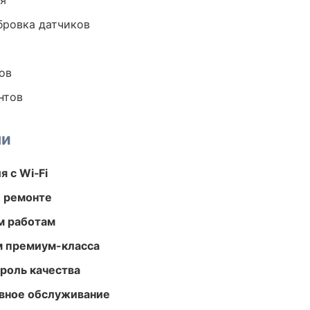
ия
ибровка датчиков
ов
нтов
ми
 с Wi‑Fi
и ремонте
м работам
м премиум-класса
роль качества
вное обслуживание