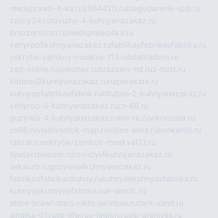
medsprawo-4-ka.ru
2864420.ru
blagodarenie-spb.ru
zajmy24.ru
tovudyi-4-kuhnyanazakaz.ru
brazzerscom.ru
medsprawo4ka.ru
xehyroo5kuhnyanazakaz.ru
fabrikayfabrikaefabrika.ru
vskrytie-zamkov-moskva-113.ru
biletnadom.ru
zed-online.ru
pimchax.ru
brazzers-hd.ru
z-host.ru
kitubeu2kuhnyanazakaz.ru
naperekate.ru
kuhnyaofabrikaufabrik.ru
kitubeu-2-kuhnyanazakaz.ru
xehyroo-5-kuhnyanazakaz.ru
cs-68.ru
guzywia-4-kuhnyanazakaz.ru
mir-tk.ru
vlknrussia.ru
cs68.ru
vladivostok-map.ru
video-seks.ru
bankaribi.ru
raszar.ru
vskrytie-zamkov-moskva113.ru
lipetsktelecom.ru
tovudyi4kuhnyanazakaz.ru
seksuzb.ru
guzywia4kuhnyanazakaz.ru
fabrikaofabrikaokuhny.ru
kuhnyaekuhnyaafabrika.ru
kuhnyaykuhnyayfabrika.ru
e-abis1c.ru
store-brawl-stars.ru
kts-services.ru
dark-sand.ru
sindika-01.ru
sp-life.ru
x-legion.ru
sib-archives.ru