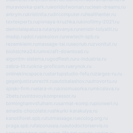
muraviovka-park.ru
worldofwoman.ru
clean-dreams.ru
arkrym.ru
kristinita.ru
dircomputer.ru
healthenter.ru
textexperts.ru
pivnaya-kruzhka.ru
kinofilmy-2021.ru
demolalapaluza.ru
tanyavanya.ru
remstir-tolyatti.ru
msdip.ru
jdol.ru
sokolovr.ru
newtech-spb.ru
rezemkleim.ru
massage-tai.ru
seonub.ru
zvonitut.ru
biolisichka24.ru
mncraft-download.ru
algoritm-sistema.ru
godflesh.ru
ru-industria.ru
zebra-tlt.ru
okna-proficom.ru
erynok.ru
onlinekinospace.ru
startupstudio-fefu.ru
zarges-ru.ru
gegenjustizunrecht.ru
autobalashov.ru
utrovortu.ru
spiski-firm.ru
elara-m.ru
kinomusorka.ru
mkcslava.ru
2bets.ru
vintovoykompressor.ru
birminghamvsfulham.ru
sarmat-komp.ru
pioneeri.ru
amadis-chocolate.ru
shkurki-karakulya.ru
kanotiforet.spb.ru
tutmassage.ru
ecolog.org.ru
praga.spb.ru
falcorussia.ru
autodoctorservis.ru