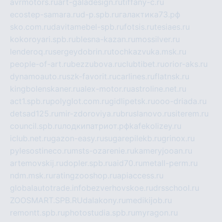
avrmotors.ru
art-galadesign.ru
tiffany-c.ru
ecostep-samara.ru
d-p.spb.ru
галактика73.рф
sko.com.ru
davitamebel-spb.ru
fotsis.ru
tesiaes.ru
kokoroyari.spb.ru
blesna-kazan.ru
mossilver.ru
lenderoq.ru
sergeydobrin.ru
tochkazvuka.msk.ru
people-of-art.ru
bezzubova.ru
clubtibet.ru
orior-aks.ru
dynamoauto.ru
szk-favorit.ru
carlines.ru
flatnsk.ru
kingbolenskaner.ru
alex-motor.ru
astroline.net.ru
act1.spb.ru
polyglot.com.ru
gidlipetsk.ru
ooo-driada.ru
detsad125.ru
mir-zdoroviya.ru
bruslanovo.ru
siterem.ru
council.spb.ru
лодкипатриот.рф
kafekolizey.ru
iclub.net.ru
gazon-easy.ru
sugarepilekb.ru
grinox.ru
pylesostineco.ru
msts-ozarenie.ru
kameryjooan.ru
artemovskij.ru
dopler.spb.ru
aid70.ru
metall-perm.ru
ndm.msk.ru
ratingzooshop.ru
apiaccess.ru
globalautotrade.info
bezverhovskoe.ru
drsschool.ru
ZOOSMART.SPB.RU
dalakony.ru
medikijob.ru
remontt.spb.ru
photostudia.spb.ru
myragon.ru