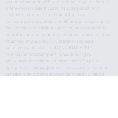
terramia.ru
academy62.ru
gardengallereya.ru
rti.com.ru
artem-news.ru
biserinca.ru
krasnodarkurort.com
imshowtv.ru
mebel-v-tule.ru
mobtopik.ru
pcsecurity.net.ru
tool-sib.ru
multimetrunit.ru
sp-tour.ru
fan-cs.ru
santeh-russia.ru
symbian9.net.ru
DSHAIR.RU
tmmotors.spb.ru
xjocuricopii.com
musavtomat.msk.ru
obustrojdom.ru
sovetcik.ru
ybaranovskaya.ru
ppknews.ru
cult-alshei.ru
JAPANRUSSIA.RU
proekciyamebel.ru
imper-finans.ru
rim.org.ru
glamourai.ru
brassminus.ru
zabor-pro.ru
ftn.pp.ru
dorogoe58.ru
laimengpacker.ru
kuzova-zapchasti.ru
sageerp.ru
taxodrom.ru
dsrazvitie.ru
hardcity.net.ru
ratinghomegames.ru
topservice25.ru
gubernyan.ru
gtglasslined.ru
ii4.ru
tssport.spb.ru
andorra24.com
blackwallstreet.ru
oboimos.ru
optim-doors.com.ru
ikuch.ru
nycr.org.ru
npa21.ru
vremya-ch.spb.ru
desert000.ru
ivtorgi.ru
ifiori.ru
catalog-statei.ru
dcv.org.ru
spetsmaster174.ru
ipkameryhiseeu.ru