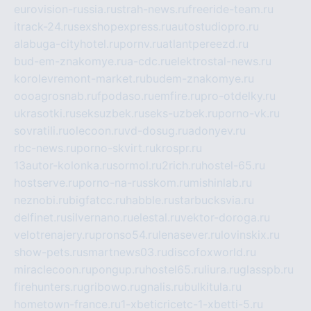
eurovision-russia.ru
strah-news.ru
freeride-team.ru
itrack-24.ru
sexshopexpress.ru
autostudiopro.ru
alabuga-cityhotel.ru
pornv.ru
atlantpereezd.ru
bud-em-znakomye.ru
a-cdc.ru
elektrostal-news.ru
korolevremont-market.ru
budem-znakomye.ru
oooagrosnab.ru
fpodaso.ru
emfire.ru
pro-otdelky.ru
ukrasotki.ru
seksuzbek.ru
seks-uzbek.ru
porno-vk.ru
sovratili.ru
olecoon.ru
vd-dosug.ru
adonyev.ru
rbc-news.ru
porno-skvirt.ru
krospr.ru
13autor-kolonka.ru
sormol.ru
2rich.ru
hostel-65.ru
hostserve.ru
porno-na-russkom.ru
mishinlab.ru
neznobi.ru
bigfatcc.ru
habble.ru
starbucksvia.ru
delfinet.ru
silvernano.ru
elestal.ru
vektor-doroga.ru
velotrenajery.ru
pronso54.ru
lenasever.ru
lovinskix.ru
show-pets.ru
smartnews03.ru
discofoxworld.ru
miraclecoon.ru
pongup.ru
hostel65.ru
liura.ru
glasspb.ru
firehunters.ru
gribowo.ru
gnalis.ru
bulkitula.ru
hometown-france.ru
1-xbeticricetc-1-xbetti-5.ru