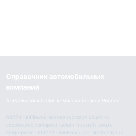
Справочник автомобильных
компаний
Актуальный каталог компаний по всей России
03223.ru
ufille.ru
krasotata.ru
prazdnikdushi.ru
veetbox.ru
cinemapost.ru
ciam-fr.ru
kraft-you.ru
mega-press.ru
03223.ru
web-explore.ru
rastenuya.ru