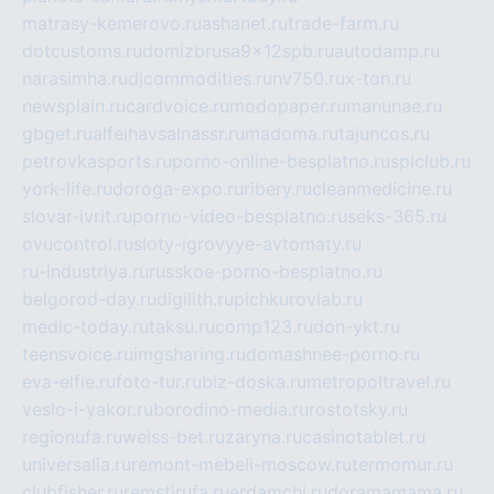
matrasy-kemerovo.ru
ashanet.ru
trade-farm.ru
dotcustoms.ru
domizbrusa9x12spb.ru
autodamp.ru
narasimha.ru
djcommodities.ru
nv750.ru
x-ton.ru
newsplain.ru
cardvoice.ru
modopaper.ru
manunae.ru
gbget.ru
alfeihavsalnassr.ru
madoma.ru
tajuncos.ru
petrovkasports.ru
porno-online-besplatno.ru
splclub.ru
york-life.ru
doroga-expo.ru
ribery.ru
cleanmedicine.ru
slovar-ivrit.ru
porno-video-besplatno.ru
seks-365.ru
ovucontrol.ru
sloty-igrovyye-avtomaty.ru
ru-industriya.ru
russkoe-porno-besplatno.ru
belgorod-day.ru
digilith.ru
pichkurovlab.ru
medic-today.ru
taksu.ru
comp123.ru
don-ykt.ru
teensvoice.ru
imgsharing.ru
domashnee-porno.ru
eva-elfie.ru
foto-tur.ru
biz-doska.ru
metropoltravel.ru
veslo-i-yakor.ru
borodino-media.ru
rostotsky.ru
regionufa.ru
weiss-bet.ru
zaryna.ru
casinotablet.ru
universalia.ru
remont-mebeli-moscow.ru
termomur.ru
clubfisher.ru
remstirufa.ru
erdamchi.ru
doramamama.ru