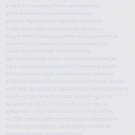
e-abis-1-c.ru
sindika01.ru
venda-festival.ru
store-brawlstars.ru
dooraleksandria.ru
antenna-highly.ru
mine-lab-msk.ru
1-mus.ru
3-sex-porn.ru
ban-damn.ru
purse-factory.ru
viagra-tablet.ru
fasbags.ru
adler-jun.ru
bandamn.ru
fincontech.ru
3sexporn.ru
1mus.ru
darksand.ru
rebus-toys.ru
minelab-msk.ru
rtdco.ru
seo-prodvizhenie-sajtov-stroitelnyh-kompanij.ru
card-voice.ru
rulonnyygazon177.ru
snow-guard.ru
domizbrusa-9x12spb.ru
demaholding.ru
aalse.ru
a380club.ru
argentinamia.ru
perkoka.ru
movie-one.ru
perk-oka.ru
g-octopus.ru
sibarchives.ru
andreislyusar.ru
naruto-x.ru
pursefactory.ru
tor-lyubov-i-grom.ru
spayderhed-2022.ru
movieone.ru
evro-dez.ru
webamator.ru
ma-absolut1.ru
avtopomosch27.ru
nv-750.ru
news-plain.ru
nertansaga.ru
delanalad.ru
dizfiles.ru
youtubefree.ru
aria-family.ru
roadli.ru
planeta-samara.ru
mysmartbuy.ru