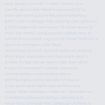
shop-garena.ru
cricetc-1-xbetr-1-xbetcc-2.ru
one-life-story.ru
top-halyava.ru
accounts112.ru
poka-vse-doma-2.ru
3-d-file.ru
hahahaharms.ru
g2012.ru
tst-1.ru
shaggy-cat.ru
opsmgr.ru
ev-gallery.ru
g-2012.ru
ops-mgr.ru
accounts-112.ru
csm-demo.ru
poka-vse-doma2.ru
airgungames.ru
allseo-host.ru
tehosmotre.ru
varieta-yug.ru
cricetc1xbetr1xbetcc2.ru
raytor-d.ru
atillagunn.ru
3d-file.ru
1xbeticricetc1xbetti5.ru
uafoot-statti.ru
e-abis1c.ru
store-brawl-stars.ru
kts-services.ru
dark-sand.ru
sindika-01.ru
sp-life.ru
x-legion.ru
sib-archives.ru
e-abis-1-c.ru
sindika01.ru
venda-festival.ru
store-brawlstars.ru
dooraleksandria.ru
antenna-highly.ru
mine-lab-msk.ru
1-mus.ru
3-sex-porn.ru
ban-damn.ru
purse-factory.ru
viagra-tablet.ru
fasbags.ru
adler-jun.ru
bandamn.ru
fincontech.ru
3sexporn.ru
1mus.ru
darksand.ru
rebus-toys.ru
minelab-msk.ru
alabuga-cityhotel.ru