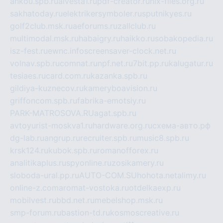
ankou.spb.ru
alvesta1.ru
pdf-creator.ru
nix-files.org.ru
sakhatoday.ru
elektrikersymboler.ru
sputnikyes.ru
golf2club.msk.ru
aeforums.ru
zallclub.ru
multimodal.msk.ru
habaigry.ru
haikko.ru
sobakopedia.ru
isz-fest.ru
ewnc.info
screensaver-clock.net.ru
volnav.spb.ru
comnat.ru
npf.net.ru
7bit.pp.ru
kalugatur.ru
tesiaes.ru
card.com.ru
kazanka.spb.ru
gildiya-kuznecov.ru
kameryboavision.ru
griffoncom.spb.ru
fabrika-emotsiy.ru
PARK-MATROSOVA.RU
agat.spb.ru
avtoyurist-moskva1.ru
hardware.org.ru
схема-авто.рф
dg-lab.ru
angrup.ru
recruiter.spb.ru
music8.spb.ru
krsk124.ru
kubok.spb.ru
romanofforex.ru
analitikaplus.ru
spyonline.ru
zosikamery.ru
sloboda-ural.pp.ru
AUTO-COM.SU
hohota.net
alimy.ru
online-z.com
aromat-vostoka.ru
otdelkaexp.ru
mobilvest.ru
bbd.net.ru
mebelshop.msk.ru
smp-forum.ru
bastion-td.ru
kosmoscreative.ru