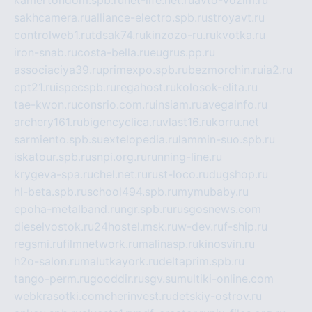
kamertondom.spb.ru
net-life.net.ru
avto-vozim.ru
sakhcamera.ru
alliance-electro.spb.ru
stroyavt.ru
controlweb1.ru
tdsak74.ru
kinzozo-ru.ru
kvotka.ru
iron-snab.ru
costa-bella.ru
eugrus.pp.ru
associaciya39.ru
primexpo.spb.ru
bezmorchin.ru
ia2.ru
cpt21.ru
ispecspb.ru
regahost.ru
kolosok-elita.ru
tae-kwon.ru
consrio.com.ru
insiam.ru
avegainfo.ru
archery161.ru
bigencyclica.ru
vlast16.ru
korru.net
sarmiento.spb.su
extelopedia.ru
lammin-suo.spb.ru
iskatour.spb.ru
snpi.org.ru
running-line.ru
krygeva-spa.ru
chel.net.ru
rust-loco.ru
dugshop.ru
hl-beta.spb.ru
school494.spb.ru
mymubaby.ru
epoha-metalband.ru
ngr.spb.ru
rusgosnews.com
dieselvostok.ru
24hostel.msk.ru
w-dev.ru
f-ship.ru
regsmi.ru
filmnetwork.ru
malinasp.ru
kinosvin.ru
h2o-salon.ru
malutkayork.ru
deltaprim.spb.ru
tango-perm.ru
gooddir.ru
sgv.su
multiki-online.com
webkrasotki.com
cherinvest.ru
detskiy-ostrov.ru