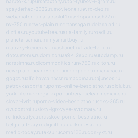
naruto-x.ru
pursefactory.ru
tor-lyubov-i-grom.ru
spayderhed-2022.ru
movieone.ru
evro-dez.ru
webamator.ru
ma-absolut1.ru
avtopomosch27.ru
nv-750.ru
news-plain.ru
nertansaga.ru
delanalad.ru
dizfiles.ru
youtubefree.ru
aria-family.ru
roadli.ru
planeta-samara.ru
mysmartbuy.ru
matrasy-kemerovo.ru
ashanet.ru
trade-farm.ru
dotcustoms.ru
domizbrusa9x12spb.ru
autodamp.ru
narasimha.ru
djcommodities.ru
nv750.ru
x-ton.ru
newsplain.ru
cardvoice.ru
modopaper.ru
manunae.ru
gbget.ru
alfeihavsalnassr.ru
madoma.ru
tajuncos.ru
petrovkasports.ru
porno-online-besplatno.ru
splclub.ru
york-life.ru
doroga-expo.ru
ribery.ru
cleanmedicine.ru
slovar-ivrit.ru
porno-video-besplatno.ru
seks-365.ru
ovucontrol.ru
sloty-igrovyye-avtomaty.ru
ru-industriya.ru
russkoe-porno-besplatno.ru
belgorod-day.ru
digilith.ru
pichkurovlab.ru
medic-today.ru
taksu.ru
comp123.ru
don-ykt.ru