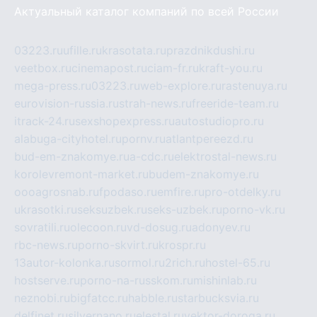
Актуальный каталог компаний по всей России
03223.ru
ufille.ru
krasotata.ru
prazdnikdushi.ru
veetbox.ru
cinemapost.ru
ciam-fr.ru
kraft-you.ru
mega-press.ru
03223.ru
web-explore.ru
rastenuya.ru
eurovision-russia.ru
strah-news.ru
freeride-team.ru
itrack-24.ru
sexshopexpress.ru
autostudiopro.ru
alabuga-cityhotel.ru
pornv.ru
atlantpereezd.ru
bud-em-znakomye.ru
a-cdc.ru
elektrostal-news.ru
korolevremont-market.ru
budem-znakomye.ru
oooagrosnab.ru
fpodaso.ru
emfire.ru
pro-otdelky.ru
ukrasotki.ru
seksuzbek.ru
seks-uzbek.ru
porno-vk.ru
sovratili.ru
olecoon.ru
vd-dosug.ru
adonyev.ru
rbc-news.ru
porno-skvirt.ru
krospr.ru
13autor-kolonka.ru
sormol.ru
2rich.ru
hostel-65.ru
hostserve.ru
porno-na-russkom.ru
mishinlab.ru
neznobi.ru
bigfatcc.ru
habble.ru
starbucksvia.ru
delfinet.ru
silvernano.ru
elestal.ru
vektor-doroga.ru