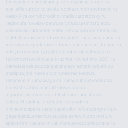
teensvoice.ru
imgsharing.ru
domashnee-porno.ru
eva-elfie.ru
foto-tur.ru
biz-doska.ru
metropoltravel.ru
veslo-i-yakor.ru
borodino-media.ru
rostotsky.ru
regionufa.ru
weiss-bet.ru
zaryna.ru
casinotablet.ru
universalia.ru
remont-mebeli-moscow.ru
termomur.ru
clubfisher.ru
remstirufa.ru
erdamchi.ru
doramamama.ru
muraviovka-park.ru
worldofwoman.ru
clean-dreams.ru
arkrym.ru
kristinita.ru
dircomputer.ru
healthenter.ru
textexperts.ru
pivnaya-kruzhka.ru
kinofilmy-2021.ru
demolalapaluza.ru
tanyavanya.ru
remstir-tolyatti.ru
msdip.ru
jdol.ru
sokolovr.ru
newtech-spb.ru
rezemkleim.ru
massage-tai.ru
seonub.ru
zvonitut.ru
biolisichka24.ru
mncraft-download.ru
algoritm-sistema.ru
godflesh.ru
ru-industria.ru
zebra-tlt.ru
okna-proficom.ru
erynok.ru
onlinekinospace.ru
startupstudio-fefu.ru
zarges-ru.ru
gegenjustizunrecht.ru
autobalashov.ru
utrovortu.ru
spiski-firm.ru
elara-m.ru
kinomusorka.ru
mkcslava.ru