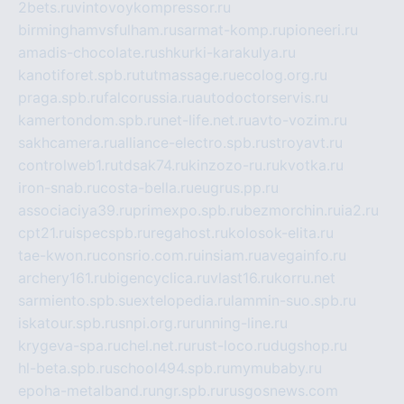
2bets.ru
vintovoykompressor.ru
birminghamvsfulham.ru
sarmat-komp.ru
pioneeri.ru
amadis-chocolate.ru
shkurki-karakulya.ru
kanotiforet.spb.ru
tutmassage.ru
ecolog.org.ru
praga.spb.ru
falcorussia.ru
autodoctorservis.ru
kamertondom.spb.ru
net-life.net.ru
avto-vozim.ru
sakhcamera.ru
alliance-electro.spb.ru
stroyavt.ru
controlweb1.ru
tdsak74.ru
kinzozo-ru.ru
kvotka.ru
iron-snab.ru
costa-bella.ru
eugrus.pp.ru
associaciya39.ru
primexpo.spb.ru
bezmorchin.ru
ia2.ru
cpt21.ru
ispecspb.ru
regahost.ru
kolosok-elita.ru
tae-kwon.ru
consrio.com.ru
insiam.ru
avegainfo.ru
archery161.ru
bigencyclica.ru
vlast16.ru
korru.net
sarmiento.spb.su
extelopedia.ru
lammin-suo.spb.ru
iskatour.spb.ru
snpi.org.ru
running-line.ru
krygeva-spa.ru
chel.net.ru
rust-loco.ru
dugshop.ru
hl-beta.spb.ru
school494.spb.ru
mymubaby.ru
epoha-metalband.ru
ngr.spb.ru
rusgosnews.com