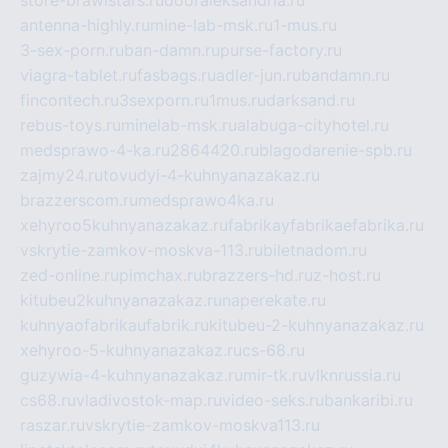
store-brawlstars.ru
dooraleksandria.ru
antenna-highly.ru
mine-lab-msk.ru
1-mus.ru
3-sex-porn.ru
ban-damn.ru
purse-factory.ru
viagra-tablet.ru
fasbags.ru
adler-jun.ru
bandamn.ru
fincontech.ru
3sexporn.ru
1mus.ru
darksand.ru
rebus-toys.ru
minelab-msk.ru
alabuga-cityhotel.ru
medsprawo-4-ka.ru
2864420.ru
blagodarenie-spb.ru
zajmy24.ru
tovudyi-4-kuhnyanazakaz.ru
brazzerscom.ru
medsprawo4ka.ru
xehyroo5kuhnyanazakaz.ru
fabrikayfabrikaefabrika.ru
vskrytie-zamkov-moskva-113.ru
biletnadom.ru
zed-online.ru
pimchax.ru
brazzers-hd.ru
z-host.ru
kitubeu2kuhnyanazakaz.ru
naperekate.ru
kuhnyaofabrikaufabrik.ru
kitubeu-2-kuhnyanazakaz.ru
xehyroo-5-kuhnyanazakaz.ru
cs-68.ru
guzywia-4-kuhnyanazakaz.ru
mir-tk.ru
vlknrussia.ru
cs68.ru
vladivostok-map.ru
video-seks.ru
bankaribi.ru
raszar.ru
vskrytie-zamkov-moskva113.ru