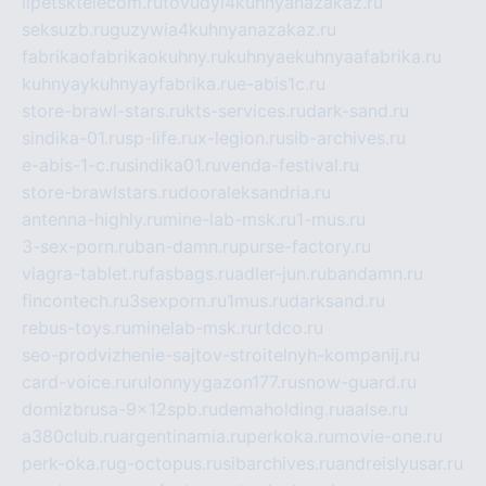
lipetsktelecom.ru
tovudyi4kuhnyanazakaz.ru
seksuzb.ru
guzywia4kuhnyanazakaz.ru
fabrikaofabrikaokuhny.ru
kuhnyaekuhnyaafabrika.ru
kuhnyaykuhnyayfabrika.ru
e-abis1c.ru
store-brawl-stars.ru
kts-services.ru
dark-sand.ru
sindika-01.ru
sp-life.ru
x-legion.ru
sib-archives.ru
e-abis-1-c.ru
sindika01.ru
venda-festival.ru
store-brawlstars.ru
dooraleksandria.ru
antenna-highly.ru
mine-lab-msk.ru
1-mus.ru
3-sex-porn.ru
ban-damn.ru
purse-factory.ru
viagra-tablet.ru
fasbags.ru
adler-jun.ru
bandamn.ru
fincontech.ru
3sexporn.ru
1mus.ru
darksand.ru
rebus-toys.ru
minelab-msk.ru
rtdco.ru
seo-prodvizhenie-sajtov-stroitelnyh-kompanij.ru
card-voice.ru
rulonnyygazon177.ru
snow-guard.ru
domizbrusa-9x12spb.ru
demaholding.ru
aalse.ru
a380club.ru
argentinamia.ru
perkoka.ru
movie-one.ru
perk-oka.ru
g-octopus.ru
sibarchives.ru
andreislyusar.ru