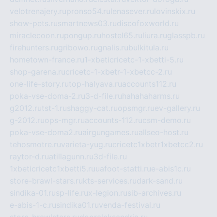
velotrenajery.ru
pronso54.ru
lenasever.ru
lovinskix.ru
show-pets.ru
smartnews03.ru
discofoxworld.ru
miraclecoon.ru
pongup.ru
hostel65.ru
liura.ru
glasspb.ru
firehunters.ru
gribowo.ru
gnalis.ru
bulkitula.ru
hometown-france.ru
1-xbeticricetc-1-xbetti-5.ru
shop-garena.ru
cricetc-1-xbetr-1-xbetcc-2.ru
one-life-story.ru
top-halyava.ru
accounts112.ru
poka-vse-doma-2.ru
3-d-file.ru
hahahaharms.ru
g2012.ru
tst-1.ru
shaggy-cat.ru
opsmgr.ru
ev-gallery.ru
g-2012.ru
ops-mgr.ru
accounts-112.ru
csm-demo.ru
poka-vse-doma2.ru
airgungames.ru
allseo-host.ru
tehosmotre.ru
varieta-yug.ru
cricetc1xbetr1xbetcc2.ru
raytor-d.ru
atillagunn.ru
3d-file.ru
1xbeticricetc1xbetti5.ru
uafoot-statti.ru
e-abis1c.ru
store-brawl-stars.ru
kts-services.ru
dark-sand.ru
sindika-01.ru
sp-life.ru
x-legion.ru
sib-archives.ru
e-abis-1-c.ru
sindika01.ru
venda-festival.ru