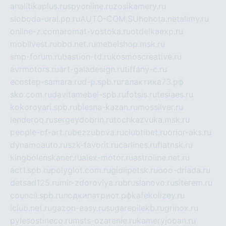
analitikaplus.ru
spyonline.ru
zosikamery.ru
sloboda-ural.pp.ru
AUTO-COM.SU
hohota.net
alimy.ru
online-z.com
aromat-vostoka.ru
otdelkaexp.ru
mobilvest.ru
bbd.net.ru
mebelshop.msk.ru
smp-forum.ru
bastion-td.ru
kosmoscreative.ru
avrmotors.ru
art-galadesign.ru
tiffany-c.ru
ecostep-samara.ru
d-p.spb.ru
галактика73.рф
sko.com.ru
davitamebel-spb.ru
fotsis.ru
tesiaes.ru
kokoroyari.spb.ru
blesna-kazan.ru
mossilver.ru
lenderoq.ru
sergeydobrin.ru
tochkazvuka.msk.ru
people-of-art.ru
bezzubova.ru
clubtibet.ru
orior-aks.ru
dynamoauto.ru
szk-favorit.ru
carlines.ru
flatnsk.ru
kingbolenskaner.ru
alex-motor.ru
astroline.net.ru
act1.spb.ru
polyglot.com.ru
gidlipetsk.ru
ooo-driada.ru
detsad125.ru
mir-zdoroviya.ru
bruslanovo.ru
siterem.ru
council.spb.ru
лодкипатриот.рф
kafekolizey.ru
iclub.net.ru
gazon-easy.ru
sugarepilekb.ru
grinox.ru
pylesostineco.ru
msts-ozarenie.ru
kameryjooan.ru