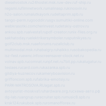
dieselvostok.ru
24hostel.msk.ru
w-dev.ru
f-ship.ru
regsmi.ru
filmnetwork.ru
malinasp.ru
kinosvin.ru
h2o-salon.ru
malutkayork.ru
deltaprim.spb.ru
tango-perm.ru
gooddir.ru
sgv.su
multiki-online.com
webkrasotki.com
cherinvest.ru
detskiy-ostrov.ru
ankou.spb.ru
alvesta1.ru
pdf-creator.ru
nix-files.org.ru
sakhatoday.ru
elektrikersymboler.ru
sputnikyes.ru
golf2club.msk.ru
aeforums.ru
zallclub.ru
multimodal.msk.ru
habaigry.ru
haikko.ru
sobakopedia.ru
isz-fest.ru
ewnc.info
screensaver-clock.net.ru
volnav.spb.ru
comnat.ru
npf.net.ru
7bit.pp.ru
kalugatur.ru
tesiaes.ru
card.com.ru
kazanka.spb.ru
gildiya-kuznecov.ru
kameryboavision.ru
griffoncom.spb.ru
fabrika-emotsiy.ru
PARK-MATROSOVA.RU
agat.spb.ru
avtoyurist-moskva1.ru
hardware.org.ru
схема-авто.рф
dg-lab.ru
angrup.ru
recruiter.spb.ru
music8.spb.ru
krsk124.ru
kubok.spb.ru
romanofforex.ru