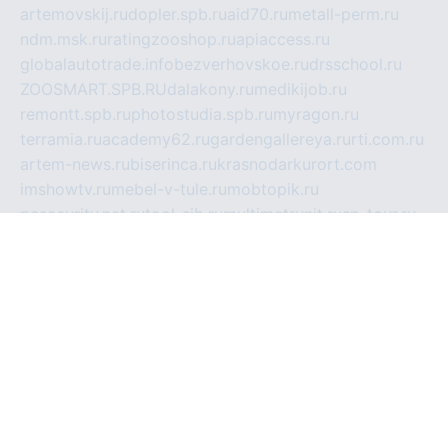
artemovskij.ru
dopler.spb.ru
aid70.ru
metall-perm.ru
ndm.msk.ru
ratingzooshop.ru
apiaccess.ru
globalautotrade.info
bezverhovskoe.ru
drsschool.ru
ZOOSMART.SPB.RU
dalakony.ru
medikijob.ru
remontt.spb.ru
photostudia.spb.ru
myragon.ru
terramia.ru
academy62.ru
gardengallereya.ru
rti.com.ru
artem-news.ru
biserinca.ru
krasnodarkurort.com
imshowtv.ru
mebel-v-tule.ru
mobtopik.ru
pcsecurity.net.ru
tool-sib.ru
multimetrunit.ru
sp-tour.ru
fan-cs.ru
santeh-russia.ru
symbian9.net.ru
DSHAIR.RU
tmmotors.spb.ru
xjocuricopii.com
musavtomat.msk.ru
obustrojdom.ru
sovetcik.ru
ybaranovskaya.ru
ppknews.ru
cult-alshei.ru
JAPANRUSSIA.RU
proekciyamebel.ru
imper-finans.ru
rim.org.ru
glamourai.ru
brassminus.ru
zabor-pro.ru
ftn.pp.ru
dorogoe58.ru
laimengpacker.ru
kuzova-zapchasti.ru
sageerp.ru
taxodrom.ru
dsrazvitie.ru
hardcity.net.ru
ratinghomegames.ru
topservice25.ru
gubernyan.ru