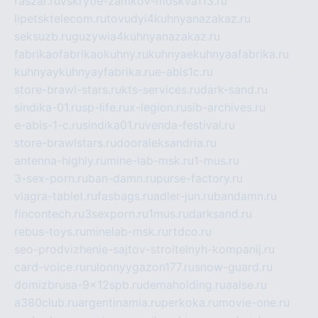
raszar.ru
vskrytie-zamkov-moskva113.ru
lipetsktelecom.ru
tovudyi4kuhnyanazakaz.ru
seksuzb.ru
guzywia4kuhnyanazakaz.ru
fabrikaofabrikaokuhny.ru
kuhnyaekuhnyaafabrika.ru
kuhnyaykuhnyayfabrika.ru
e-abis1c.ru
store-brawl-stars.ru
kts-services.ru
dark-sand.ru
sindika-01.ru
sp-life.ru
x-legion.ru
sib-archives.ru
e-abis-1-c.ru
sindika01.ru
venda-festival.ru
store-brawlstars.ru
dooraleksandria.ru
antenna-highly.ru
mine-lab-msk.ru
1-mus.ru
3-sex-porn.ru
ban-damn.ru
purse-factory.ru
viagra-tablet.ru
fasbags.ru
adler-jun.ru
bandamn.ru
fincontech.ru
3sexporn.ru
1mus.ru
darksand.ru
rebus-toys.ru
minelab-msk.ru
rtdco.ru
seo-prodvizhenie-sajtov-stroitelnyh-kompanij.ru
card-voice.ru
rulonnyygazon177.ru
snow-guard.ru
domizbrusa-9x12spb.ru
demaholding.ru
aalse.ru
a380club.ru
argentinamia.ru
perkoka.ru
movie-one.ru