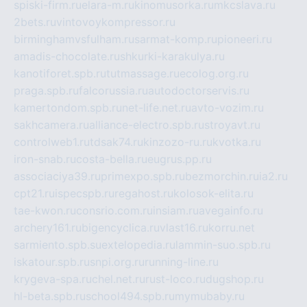
spiski-firm.ru
elara-m.ru
kinomusorka.ru
mkcslava.ru
2bets.ru
vintovoykompressor.ru
birminghamvsfulham.ru
sarmat-komp.ru
pioneeri.ru
amadis-chocolate.ru
shkurki-karakulya.ru
kanotiforet.spb.ru
tutmassage.ru
ecolog.org.ru
praga.spb.ru
falcorussia.ru
autodoctorservis.ru
kamertondom.spb.ru
net-life.net.ru
avto-vozim.ru
sakhcamera.ru
alliance-electro.spb.ru
stroyavt.ru
controlweb1.ru
tdsak74.ru
kinzozo-ru.ru
kvotka.ru
iron-snab.ru
costa-bella.ru
eugrus.pp.ru
associaciya39.ru
primexpo.spb.ru
bezmorchin.ru
ia2.ru
cpt21.ru
ispecspb.ru
regahost.ru
kolosok-elita.ru
tae-kwon.ru
consrio.com.ru
insiam.ru
avegainfo.ru
archery161.ru
bigencyclica.ru
vlast16.ru
korru.net
sarmiento.spb.su
extelopedia.ru
lammin-suo.spb.ru
iskatour.spb.ru
snpi.org.ru
running-line.ru
krygeva-spa.ru
chel.net.ru
rust-loco.ru
dugshop.ru
hl-beta.spb.ru
school494.spb.ru
mymubaby.ru