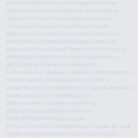
epoha-metalband.ru
ngr.spb.ru
rusgosnews.com
dieselvostok.ru
24hostel.msk.ru
w-dev.ru
f-ship.ru
regsmi.ru
filmnetwork.ru
malinasp.ru
kinosvin.ru
h2o-salon.ru
malutkayork.ru
deltaprim.spb.ru
tango-perm.ru
gooddir.ru
sgv.su
multiki-online.com
webkrasotki.com
cherinvest.ru
detskiy-ostrov.ru
ankou.spb.ru
alvesta1.ru
pdf-creator.ru
nix-files.org.ru
sakhatoday.ru
elektrikersymboler.ru
sputnikyes.ru
golf2club.msk.ru
aeforums.ru
zallclub.ru
multimodal.msk.ru
habaigry.ru
haikko.ru
sobakopedia.ru
isz-fest.ru
ewnc.info
screensaver-clock.net.ru
volnav.spb.ru
comnat.ru
npf.net.ru
7bit.pp.ru
kalugatur.ru
tesiaes.ru
card.com.ru
kazanka.spb.ru
gildiya-kuznecov.ru
kameryboavision.ru
griffoncom.spb.ru
fabrika-emotsiy.ru
PARK-MATROSOVA.RU
agat.spb.ru
avtoyurist-moskva1.ru
hardware.org.ru
схема-авто.рф
dg-lab.ru
angrup.ru
recruiter.spb.ru
music8.spb.ru