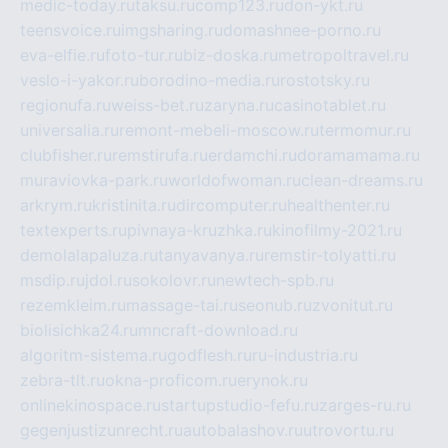
medic-today.ru
taksu.ru
comp123.ru
don-ykt.ru
teensvoice.ru
imgsharing.ru
domashnee-porno.ru
eva-elfie.ru
foto-tur.ru
biz-doska.ru
metropoltravel.ru
veslo-i-yakor.ru
borodino-media.ru
rostotsky.ru
regionufa.ru
weiss-bet.ru
zaryna.ru
casinotablet.ru
universalia.ru
remont-mebeli-moscow.ru
termomur.ru
clubfisher.ru
remstirufa.ru
erdamchi.ru
doramamama.ru
muraviovka-park.ru
worldofwoman.ru
clean-dreams.ru
arkrym.ru
kristinita.ru
dircomputer.ru
healthenter.ru
textexperts.ru
pivnaya-kruzhka.ru
kinofilmy-2021.ru
demolalapaluza.ru
tanyavanya.ru
remstir-tolyatti.ru
msdip.ru
jdol.ru
sokolovr.ru
newtech-spb.ru
rezemkleim.ru
massage-tai.ru
seonub.ru
zvonitut.ru
biolisichka24.ru
mncraft-download.ru
algoritm-sistema.ru
godflesh.ru
ru-industria.ru
zebra-tlt.ru
okna-proficom.ru
erynok.ru
onlinekinospace.ru
startupstudio-fefu.ru
zarges-ru.ru
gegenjustizunrecht.ru
autobalashov.ru
utrovortu.ru