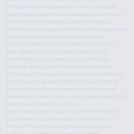
delfinet.ru
silvernano.ru
elestal.ru
vektor-doroga.ru
velotrenajery.ru
pronso54.ru
lenasever.ru
lovinskix.ru
show-pets.ru
smartnews03.ru
discofoxworld.ru
miraclecoon.ru
pongup.ru
hostel65.ru
liura.ru
glasspb.ru
firehunters.ru
gribowo.ru
gnalis.ru
bulkitula.ru
hometown-france.ru
1-xbeticricetc-1-xbetti-5.ru
shop-garena.ru
cricetc-1-xbetr-1-xbetcc-2.ru
one-life-story.ru
top-halyava.ru
accounts112.ru
poka-vse-doma-2.ru
3-d-file.ru
hahahaharms.ru
g2012.ru
tst-1.ru
shaggy-cat.ru
opsmgr.ru
ev-gallery.ru
g-2012.ru
ops-mgr.ru
accounts-112.ru
csm-demo.ru
poka-vse-doma2.ru
airgungames.ru
allseo-host.ru
tehosmotre.ru
varieta-yug.ru
cricetc1xbetr1xbetcc2.ru
raytor-d.ru
atillagunn.ru
3d-file.ru
1xbeticricetc1xbetti5.ru
uafoot-statti.ru
e-abis1c.ru
store-brawl-stars.ru
kts-services.ru
dark-sand.ru
sindika-01.ru
sp-life.ru
x-legion.ru
sib-archives.ru
e-abis-1-c.ru
sindika01.ru
venda-festival.ru