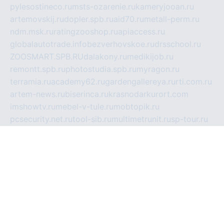
pylesostineco.ru
msts-ozarenie.ru
kameryjooan.ru
artemovskij.ru
dopler.spb.ru
aid70.ru
metall-perm.ru
ndm.msk.ru
ratingzooshop.ru
apiaccess.ru
globalautotrade.info
bezverhovskoe.ru
drsschool.ru
ZOOSMART.SPB.RU
dalakony.ru
medikijob.ru
remontt.spb.ru
photostudia.spb.ru
myragon.ru
terramia.ru
academy62.ru
gardengallereya.ru
rti.com.ru
artem-news.ru
biserinca.ru
krasnodarkurort.com
imshowtv.ru
mebel-v-tule.ru
mobtopik.ru
pcsecurity.net.ru
tool-sib.ru
multimetrunit.ru
sp-tour.ru
fan-cs.ru
santeh-russia.ru
symbian9.net.ru
DSHAIR.RU
tmmotors.spb.ru
xjocuricopii.com
musavtomat.msk.ru
obustrojdom.ru
sovetcik.ru
ybaranovskaya.ru
ppknews.ru
cult-alshei.ru
JAPANRUSSIA.RU
proekciyamebel.ru
imper-finans.ru
rim.org.ru
glamourai.ru
brassminus.ru
zabor-pro.ru
ftn.pp.ru
dorogoe58.ru
laimengpacker.ru
kuzova-zapchasti.ru
sageerp.ru
taxodrom.ru
dsrazvitie.ru
hardcity.net.ru