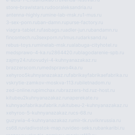
store-brawlstars.ru
dooraleksandria.ru
antenna-highly.ru
mine-lab-msk.ru
1-mus.ru
3-sex-porn.ru
ban-damn.ru
purse-factory.ru
viagra-tablet.ru
fasbags.ru
adler-jun.ru
bandamn.ru
fincontech.ru
3sexporn.ru
1mus.ru
darksand.ru
rebus-toys.ru
minelab-msk.ru
alabuga-cityhotel.ru
medsprawo-4-ka.ru
2864420.ru
blagodarenie-spb.ru
zajmy24.ru
tovudyi-4-kuhnyanazakaz.ru
brazzerscom.ru
medsprawo4ka.ru
xehyroo5kuhnyanazakaz.ru
fabrikayfabrikaefabrika.ru
vskrytie-zamkov-moskva-113.ru
biletnadom.ru
zed-online.ru
pimchax.ru
brazzers-hd.ru
z-host.ru
kitubeu2kuhnyanazakaz.ru
naperekate.ru
kuhnyaofabrikaufabrik.ru
kitubeu-2-kuhnyanazakaz.ru
xehyroo-5-kuhnyanazakaz.ru
cs-68.ru
guzywia-4-kuhnyanazakaz.ru
mir-tk.ru
vlknrussia.ru
cs68.ru
vladivostok-map.ru
video-seks.ru
bankaribi.ru