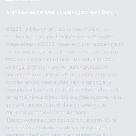
Актуальный каталог компаний по всей России
03223.ru
ufille.ru
krasotata.ru
prazdnikdushi.ru
veetbox.ru
cinemapost.ru
ciam-fr.ru
kraft-you.ru
mega-press.ru
03223.ru
web-explore.ru
rastenuya.ru
eurovision-russia.ru
strah-news.ru
freeride-team.ru
itrack-24.ru
sexshopexpress.ru
autostudiopro.ru
alabuga-cityhotel.ru
pornv.ru
atlantpereezd.ru
bud-em-znakomye.ru
a-cdc.ru
elektrostal-news.ru
korolevremont-market.ru
budem-znakomye.ru
oooagrosnab.ru
fpodaso.ru
emfire.ru
pro-otdelky.ru
ukrasotki.ru
seksuzbek.ru
seks-uzbek.ru
porno-vk.ru
sovratili.ru
olecoon.ru
vd-dosug.ru
adonyev.ru
rbc-news.ru
porno-skvirt.ru
krospr.ru
13autor-kolonka.ru
sormol.ru
2rich.ru
hostel-65.ru
hostserve.ru
porno-na-russkom.ru
mishinlab.ru
neznobi.ru
bigfatcc.ru
habble.ru
starbucksvia.ru