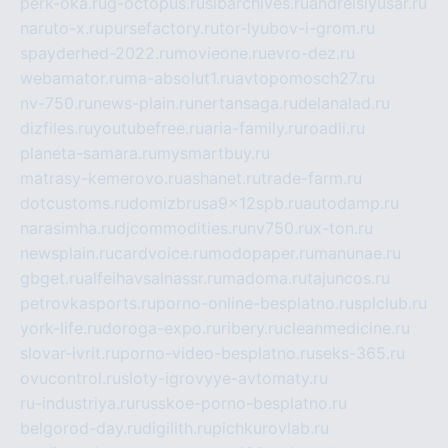
perk-oka.ru
g-octopus.ru
sibarchives.ru
andreislyusar.ru
naruto-x.ru
pursefactory.ru
tor-lyubov-i-grom.ru
spayderhed-2022.ru
movieone.ru
evro-dez.ru
webamator.ru
ma-absolut1.ru
avtopomosch27.ru
nv-750.ru
news-plain.ru
nertansaga.ru
delanalad.ru
dizfiles.ru
youtubefree.ru
aria-family.ru
roadli.ru
planeta-samara.ru
mysmartbuy.ru
matrasy-kemerovo.ru
ashanet.ru
trade-farm.ru
dotcustoms.ru
domizbrusa9x12spb.ru
autodamp.ru
narasimha.ru
djcommodities.ru
nv750.ru
x-ton.ru
newsplain.ru
cardvoice.ru
modopaper.ru
manunae.ru
gbget.ru
alfeihavsalnassr.ru
madoma.ru
tajuncos.ru
petrovkasports.ru
porno-online-besplatno.ru
splclub.ru
york-life.ru
doroga-expo.ru
ribery.ru
cleanmedicine.ru
slovar-ivrit.ru
porno-video-besplatno.ru
seks-365.ru
ovucontrol.ru
sloty-igrovyye-avtomaty.ru
ru-industriya.ru
russkoe-porno-besplatno.ru
belgorod-day.ru
digilith.ru
pichkurovlab.ru