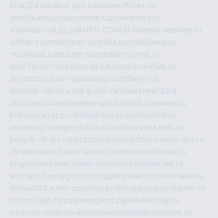
krsk124.ru
kubok.spb.ru
romanofforex.ru
analitikaplus.ru
spyonline.ru
zosikamery.ru
sloboda-ural.pp.ru
AUTO-COM.SU
hohota.net
alimy.ru
online-z.com
aromat-vostoka.ru
otdelkaexp.ru
mobilvest.ru
bbd.net.ru
mebelshop.msk.ru
smp-forum.ru
bastion-td.ru
kosmoscreative.ru
avrmotors.ru
art-galadesign.ru
tiffany-c.ru
ecostep-samara.ru
d-p.spb.ru
галактика73.рф
sko.com.ru
davitamebel-spb.ru
fotsis.ru
tesiaes.ru
kokoroyari.spb.ru
blesna-kazan.ru
mossilver.ru
lenderoq.ru
sergeydobrin.ru
tochkazvuka.msk.ru
people-of-art.ru
bezzubova.ru
clubtibet.ru
orior-aks.ru
dynamoauto.ru
szk-favorit.ru
carlines.ru
flatnsk.ru
kingbolenskaner.ru
alex-motor.ru
astroline.net.ru
act1.spb.ru
polyglot.com.ru
gidlipetsk.ru
ooo-driada.ru
detsad125.ru
mir-zdoroviya.ru
bruslanovo.ru
siterem.ru
council.spb.ru
лодкипатриот.рф
kafekolizey.ru
iclub.net.ru
gazon-easy.ru
sugarepilekb.ru
grinox.ru