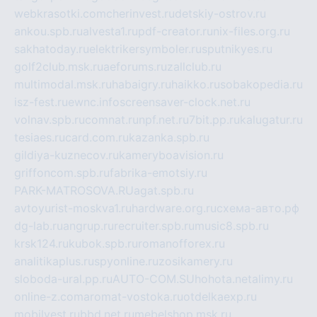
webkrasotki.com
cherinvest.ru
detskiy-ostrov.ru
ankou.spb.ru
alvesta1.ru
pdf-creator.ru
nix-files.org.ru
sakhatoday.ru
elektrikersymboler.ru
sputnikyes.ru
golf2club.msk.ru
aeforums.ru
zallclub.ru
multimodal.msk.ru
habaigry.ru
haikko.ru
sobakopedia.ru
isz-fest.ru
ewnc.info
screensaver-clock.net.ru
volnav.spb.ru
comnat.ru
npf.net.ru
7bit.pp.ru
kalugatur.ru
tesiaes.ru
card.com.ru
kazanka.spb.ru
gildiya-kuznecov.ru
kameryboavision.ru
griffoncom.spb.ru
fabrika-emotsiy.ru
PARK-MATROSOVA.RU
agat.spb.ru
avtoyurist-moskva1.ru
hardware.org.ru
схема-авто.рф
dg-lab.ru
angrup.ru
recruiter.spb.ru
music8.spb.ru
krsk124.ru
kubok.spb.ru
romanofforex.ru
analitikaplus.ru
spyonline.ru
zosikamery.ru
sloboda-ural.pp.ru
AUTO-COM.SU
hohota.net
alimy.ru
online-z.com
aromat-vostoka.ru
otdelkaexp.ru
mobilvest.ru
bbd.net.ru
mebelshop.msk.ru