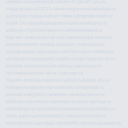
veetbox.ru
cinemapost.ru
ciam-fr.ru
kraft-you.ru
mega-press.ru
03223.ru
web-explore.ru
rastenuya.ru
eurovision-russia.ru
strah-news.ru
freeride-team.ru
itrack-24.ru
sexshopexpress.ru
autostudiopro.ru
alabuga-cityhotel.ru
pornv.ru
atlantpereezd.ru
bud-em-znakomye.ru
a-cdc.ru
elektrostal-news.ru
korolevremont-market.ru
budem-znakomye.ru
oooagrosnab.ru
fpodaso.ru
emfire.ru
pro-otdelky.ru
ukrasotki.ru
seksuzbek.ru
seks-uzbek.ru
porno-vk.ru
sovratili.ru
olecoon.ru
vd-dosug.ru
adonyev.ru
rbc-news.ru
porno-skvirt.ru
krospr.ru
13autor-kolonka.ru
sormol.ru
2rich.ru
hostel-65.ru
hostserve.ru
porno-na-russkom.ru
mishinlab.ru
neznobi.ru
bigfatcc.ru
habble.ru
starbucksvia.ru
delfinet.ru
silvernano.ru
elestal.ru
vektor-doroga.ru
velotrenajery.ru
pronso54.ru
lenasever.ru
lovinskix.ru
show-pets.ru
smartnews03.ru
discofoxworld.ru
miraclecoon.ru
pongup.ru
hostel65.ru
liura.ru
glasspb.ru