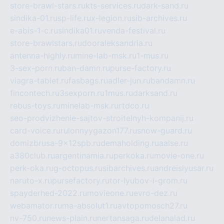
store-brawl-stars.ru
kts-services.ru
dark-sand.ru
sindika-01.ru
sp-life.ru
x-legion.ru
sib-archives.ru
e-abis-1-c.ru
sindika01.ru
venda-festival.ru
store-brawlstars.ru
dooraleksandria.ru
antenna-highly.ru
mine-lab-msk.ru
1-mus.ru
3-sex-porn.ru
ban-damn.ru
purse-factory.ru
viagra-tablet.ru
fasbags.ru
adler-jun.ru
bandamn.ru
fincontech.ru
3sexporn.ru
1mus.ru
darksand.ru
rebus-toys.ru
minelab-msk.ru
rtdco.ru
seo-prodvizhenie-sajtov-stroitelnyh-kompanij.ru
card-voice.ru
rulonnyygazon177.ru
snow-guard.ru
domizbrusa-9x12spb.ru
demaholding.ru
aalse.ru
a380club.ru
argentinamia.ru
perkoka.ru
movie-one.ru
perk-oka.ru
g-octopus.ru
sibarchives.ru
andreislyusar.ru
naruto-x.ru
pursefactory.ru
tor-lyubov-i-grom.ru
spayderhed-2022.ru
movieone.ru
evro-dez.ru
webamator.ru
ma-absolut1.ru
avtopomosch27.ru
nv-750.ru
news-plain.ru
nertansaga.ru
delanalad.ru