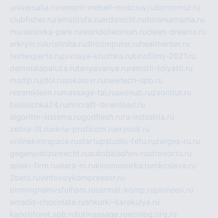
universalia.ru
remont-mebeli-moscow.ru
termomur.ru
clubfisher.ru
remstirufa.ru
erdamchi.ru
doramamama.ru
muraviovka-park.ru
worldofwoman.ru
clean-dreams.ru
arkrym.ru
kristinita.ru
dircomputer.ru
healthenter.ru
textexperts.ru
pivnaya-kruzhka.ru
kinofilmy-2021.ru
demolalapaluza.ru
tanyavanya.ru
remstir-tolyatti.ru
msdip.ru
jdol.ru
sokolovr.ru
newtech-spb.ru
rezemkleim.ru
massage-tai.ru
seonub.ru
zvonitut.ru
biolisichka24.ru
mncraft-download.ru
algoritm-sistema.ru
godflesh.ru
ru-industria.ru
zebra-tlt.ru
okna-proficom.ru
erynok.ru
onlinekinospace.ru
startupstudio-fefu.ru
zarges-ru.ru
gegenjustizunrecht.ru
autobalashov.ru
utrovortu.ru
spiski-firm.ru
elara-m.ru
kinomusorka.ru
mkcslava.ru
2bets.ru
vintovoykompressor.ru
birminghamvsfulham.ru
sarmat-komp.ru
pioneeri.ru
amadis-chocolate.ru
shkurki-karakulya.ru
kanotiforet.spb.ru
tutmassage.ru
ecolog.org.ru