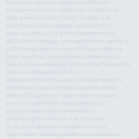
firehunters.ru
gribowo.ru
gnalis.ru
bulkitula.ru
hometown-france.ru
1-xbeticricetc-1-xbetti-5.ru
shop-garena.ru
cricetc-1-xbetr-1-xbetcc-2.ru
one-life-story.ru
top-halyava.ru
accounts112.ru
poka-vse-doma-2.ru
3-d-file.ru
hahahaharms.ru
g2012.ru
tst-1.ru
shaggy-cat.ru
opsmgr.ru
ev-gallery.ru
g-2012.ru
ops-mgr.ru
accounts-112.ru
csm-demo.ru
poka-vse-doma2.ru
airgungames.ru
allseo-host.ru
tehosmotre.ru
varieta-yug.ru
cricetc1xbetr1xbetcc2.ru
raytor-d.ru
atillagunn.ru
3d-file.ru
1xbeticricetc1xbetti5.ru
uafoot-statti.ru
e-abis1c.ru
store-brawl-stars.ru
kts-services.ru
dark-sand.ru
sindika-01.ru
sp-life.ru
x-legion.ru
sib-archives.ru
e-abis-1-c.ru
sindika01.ru
venda-festival.ru
store-brawlstars.ru
dooraleksandria.ru
antenna-highly.ru
mine-lab-msk.ru
1-mus.ru
3-sex-porn.ru
ban-damn.ru
purse-factory.ru
viagra-tablet.ru
fasbags.ru
adler-jun.ru
bandamn.ru