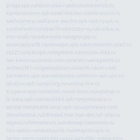
praga.spb.ru
falcorussia.ru
autodoctorservis.ru
kamertondom.spb.ru
net-life.net.ru
avto-vozim.ru
sakhcamera.ru
alliance-electro.spb.ru
stroyavt.ru
controlweb1.ru
tdsak74.ru
kinzozo-ru.ru
kvotka.ru
iron-snab.ru
costa-bella.ru
eugrus.pp.ru
associaciya39.ru
primexpo.spb.ru
bezmorchin.ru
ia2.ru
cpt21.ru
ispecspb.ru
regahost.ru
kolosok-elita.ru
tae-kwon.ru
consrio.com.ru
insiam.ru
avegainfo.ru
archery161.ru
bigencyclica.ru
vlast16.ru
korru.net
sarmiento.spb.su
extelopedia.ru
lammin-suo.spb.ru
iskatour.spb.ru
snpi.org.ru
running-line.ru
krygeva-spa.ru
chel.net.ru
rust-loco.ru
dugshop.ru
hl-beta.spb.ru
school494.spb.ru
mymubaby.ru
epoha-metalband.ru
ngr.spb.ru
rusgosnews.com
dieselvostok.ru
24hostel.msk.ru
w-dev.ru
f-ship.ru
regsmi.ru
filmnetwork.ru
malinasp.ru
kinosvin.ru
h2o-salon.ru
malutkayork.ru
deltaprim.spb.ru
tango-perm.ru
gooddir.ru
sgv.su
multiki-online.com