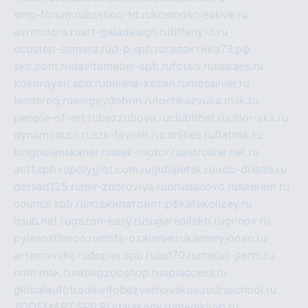
smp-forum.ru
bastion-td.ru
kosmoscreative.ru
avrmotors.ru
art-galadesign.ru
tiffany-c.ru
ecostep-samara.ru
d-p.spb.ru
галактика73.рф
sko.com.ru
davitamebel-spb.ru
fotsis.ru
tesiaes.ru
kokoroyari.spb.ru
blesna-kazan.ru
mossilver.ru
lenderoq.ru
sergeydobrin.ru
tochkazvuka.msk.ru
people-of-art.ru
bezzubova.ru
clubtibet.ru
orior-aks.ru
dynamoauto.ru
szk-favorit.ru
carlines.ru
flatnsk.ru
kingbolenskaner.ru
alex-motor.ru
astroline.net.ru
act1.spb.ru
polyglot.com.ru
gidlipetsk.ru
ooo-driada.ru
detsad125.ru
mir-zdoroviya.ru
bruslanovo.ru
siterem.ru
council.spb.ru
лодкипатриот.рф
kafekolizey.ru
iclub.net.ru
gazon-easy.ru
sugarepilekb.ru
grinox.ru
pylesostineco.ru
msts-ozarenie.ru
kameryjooan.ru
artemovskij.ru
dopler.spb.ru
aid70.ru
metall-perm.ru
ndm.msk.ru
ratingzooshop.ru
apiaccess.ru
globalautotrade.info
bezverhovskoe.ru
drsschool.ru
ZOOSMART.SPB.RU
dalakony.ru
medikijob.ru