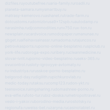
dizfiles.ru
youtubefree.ru
aria-family.ru
roadli.ru
planeta-samara.ru
mysmartbuy.ru
matrasy-kemerovo.ru
ashanet.ru
trade-farm.ru
dotcustoms.ru
domizbrusa9x12spb.ru
autodamp.ru
narasimha.ru
djcommodities.ru
nv750.ru
x-ton.ru
newsplain.ru
cardvoice.ru
modopaper.ru
manunae.ru
gbget.ru
alfeihavsalnassr.ru
madoma.ru
tajuncos.ru
petrovkasports.ru
porno-online-besplatno.ru
splclub.ru
york-life.ru
doroga-expo.ru
ribery.ru
cleanmedicine.ru
slovar-ivrit.ru
porno-video-besplatno.ru
seks-365.ru
ovucontrol.ru
sloty-igrovyye-avtomaty.ru
ru-industriya.ru
russkoe-porno-besplatno.ru
belgorod-day.ru
digilith.ru
pichkurovlab.ru
medic-today.ru
taksu.ru
comp123.ru
don-ykt.ru
teensvoice.ru
imgsharing.ru
domashnee-porno.ru
eva-elfie.ru
foto-tur.ru
biz-doska.ru
metropoltravel.ru
veslo-i-yakor.ru
borodino-media.ru
rostotsky.ru
regionufa.ru
weiss-bet.ru
zaryna.ru
casinotablet.ru