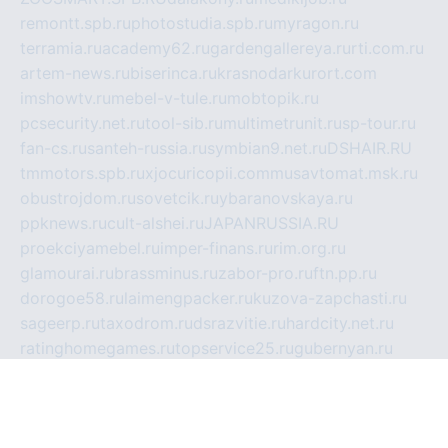
remontt.spb.ru
photostudia.spb.ru
myragon.ru
terramia.ru
academy62.ru
gardengallereya.ru
rti.com.ru
artem-news.ru
biserinca.ru
krasnodarkurort.com
imshowtv.ru
mebel-v-tule.ru
mobtopik.ru
pcsecurity.net.ru
tool-sib.ru
multimetrunit.ru
sp-tour.ru
fan-cs.ru
santeh-russia.ru
symbian9.net.ru
DSHAIR.RU
tmmotors.spb.ru
xjocuricopii.com
musavtomat.msk.ru
obustrojdom.ru
sovetcik.ru
ybaranovskaya.ru
ppknews.ru
cult-alshei.ru
JAPANRUSSIA.RU
proekciyamebel.ru
imper-finans.ru
rim.org.ru
glamourai.ru
brassminus.ru
zabor-pro.ru
ftn.pp.ru
dorogoe58.ru
laimengpacker.ru
kuzova-zapchasti.ru
sageerp.ru
taxodrom.ru
dsrazvitie.ru
hardcity.net.ru
ratinghomegames.ru
topservice25.ru
gubernyan.ru
gtglasslined.ru
ii4.ru
tssport.spb.ru
andorra24.com
blackwallstreet.ru
oboimos.ru
optim-doors.com.ru
ikuch.ru
nycr.org.ru
npa21.ru
vremya-ch.spb.ru
desert000.ru
ivtorgi.ru
ifiori.ru
catalog-statei.ru