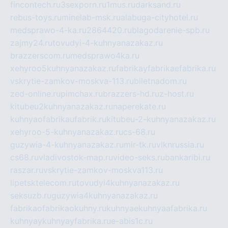
fincontech.ru
3sexporn.ru
1mus.ru
darksand.ru
rebus-toys.ru
minelab-msk.ru
alabuga-cityhotel.ru
medsprawo-4-ka.ru
2864420.ru
blagodarenie-spb.ru
zajmy24.ru
tovudyi-4-kuhnyanazakaz.ru
brazzerscom.ru
medsprawo4ka.ru
xehyroo5kuhnyanazakaz.ru
fabrikayfabrikaefabrika.ru
vskrytie-zamkov-moskva-113.ru
biletnadom.ru
zed-online.ru
pimchax.ru
brazzers-hd.ru
z-host.ru
kitubeu2kuhnyanazakaz.ru
naperekate.ru
kuhnyaofabrikaufabrik.ru
kitubeu-2-kuhnyanazakaz.ru
xehyroo-5-kuhnyanazakaz.ru
cs-68.ru
guzywia-4-kuhnyanazakaz.ru
mir-tk.ru
vlknrussia.ru
cs68.ru
vladivostok-map.ru
video-seks.ru
bankaribi.ru
raszar.ru
vskrytie-zamkov-moskva113.ru
lipetsktelecom.ru
tovudyi4kuhnyanazakaz.ru
seksuzb.ru
guzywia4kuhnyanazakaz.ru
fabrikaofabrikaokuhny.ru
kuhnyaekuhnyaafabrika.ru
kuhnyaykuhnyayfabrika.ru
e-abis1c.ru