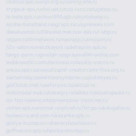
iskatour.spb.ru
snpi.org.ru
running-line.ru
krygeva-spa.ru
chel.net.ru
rust-loco.ru
dugshop.ru
hl-beta.spb.ru
school494.spb.ru
mymubaby.ru
epoha-metalband.ru
ngr.spb.ru
rusgosnews.com
dieselvostok.ru
24hostel.msk.ru
w-dev.ru
f-ship.ru
regsmi.ru
filmnetwork.ru
malinasp.ru
kinosvin.ru
h2o-salon.ru
malutkayork.ru
deltaprim.spb.ru
tango-perm.ru
gooddir.ru
sgv.su
multiki-online.com
webkrasotki.com
cherinvest.ru
detskiy-ostrov.ru
ankou.spb.ru
alvesta1.ru
pdf-creator.ru
nix-files.org.ru
sakhatoday.ru
elektrikersymboler.ru
sputnikyes.ru
golf2club.msk.ru
aeforums.ru
zallclub.ru
multimodal.msk.ru
habaigry.ru
haikko.ru
sobakopedia.ru
isz-fest.ru
ewnc.info
screensaver-clock.net.ru
volnav.spb.ru
comnat.ru
npf.net.ru
7bit.pp.ru
kalugatur.ru
tesiaes.ru
card.com.ru
kazanka.spb.ru
gildiya-kuznecov.ru
kameryboavision.ru
griffoncom.spb.ru
fabrika-emotsiy.ru