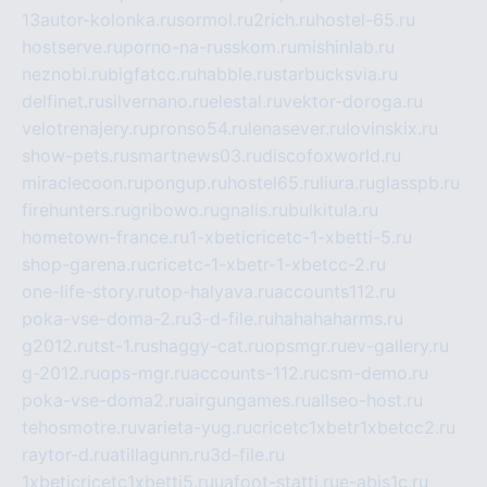
13autor-kolonka.ru
sormol.ru
2rich.ru
hostel-65.ru
hostserve.ru
porno-na-russkom.ru
mishinlab.ru
neznobi.ru
bigfatcc.ru
habble.ru
starbucksvia.ru
delfinet.ru
silvernano.ru
elestal.ru
vektor-doroga.ru
velotrenajery.ru
pronso54.ru
lenasever.ru
lovinskix.ru
show-pets.ru
smartnews03.ru
discofoxworld.ru
miraclecoon.ru
pongup.ru
hostel65.ru
liura.ru
glasspb.ru
firehunters.ru
gribowo.ru
gnalis.ru
bulkitula.ru
hometown-france.ru
1-xbeticricetc-1-xbetti-5.ru
shop-garena.ru
cricetc-1-xbetr-1-xbetcc-2.ru
one-life-story.ru
top-halyava.ru
accounts112.ru
poka-vse-doma-2.ru
3-d-file.ru
hahahaharms.ru
g2012.ru
tst-1.ru
shaggy-cat.ru
opsmgr.ru
ev-gallery.ru
g-2012.ru
ops-mgr.ru
accounts-112.ru
csm-demo.ru
poka-vse-doma2.ru
airgungames.ru
allseo-host.ru
tehosmotre.ru
varieta-yug.ru
cricetc1xbetr1xbetcc2.ru
raytor-d.ru
atillagunn.ru
3d-file.ru
1xbeticricetc1xbetti5.ru
uafoot-statti.ru
e-abis1c.ru