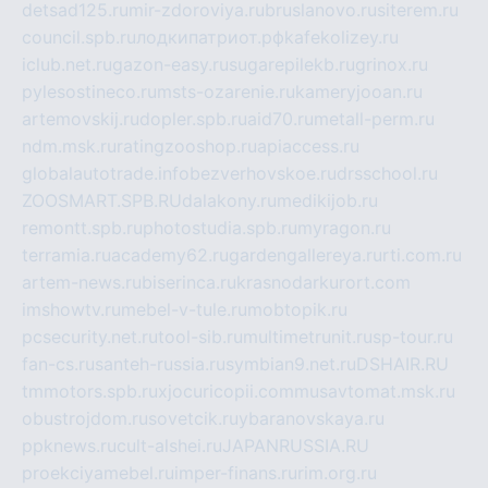
detsad125.ru
mir-zdoroviya.ru
bruslanovo.ru
siterem.ru
council.spb.ru
лодкипатриот.рф
kafekolizey.ru
iclub.net.ru
gazon-easy.ru
sugarepilekb.ru
grinox.ru
pylesostineco.ru
msts-ozarenie.ru
kameryjooan.ru
artemovskij.ru
dopler.spb.ru
aid70.ru
metall-perm.ru
ndm.msk.ru
ratingzooshop.ru
apiaccess.ru
globalautotrade.info
bezverhovskoe.ru
drsschool.ru
ZOOSMART.SPB.RU
dalakony.ru
medikijob.ru
remontt.spb.ru
photostudia.spb.ru
myragon.ru
terramia.ru
academy62.ru
gardengallereya.ru
rti.com.ru
artem-news.ru
biserinca.ru
krasnodarkurort.com
imshowtv.ru
mebel-v-tule.ru
mobtopik.ru
pcsecurity.net.ru
tool-sib.ru
multimetrunit.ru
sp-tour.ru
fan-cs.ru
santeh-russia.ru
symbian9.net.ru
DSHAIR.RU
tmmotors.spb.ru
xjocuricopii.com
musavtomat.msk.ru
obustrojdom.ru
sovetcik.ru
ybaranovskaya.ru
ppknews.ru
cult-alshei.ru
JAPANRUSSIA.RU
proekciyamebel.ru
imper-finans.ru
rim.org.ru