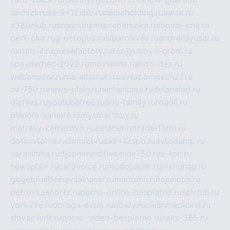
domizbrusa-9x12spb.ru
demaholding.ru
aalse.ru
a380club.ru
argentinamia.ru
perkoka.ru
movie-one.ru
perk-oka.ru
g-octopus.ru
sibarchives.ru
andreislyusar.ru
naruto-x.ru
pursefactory.ru
tor-lyubov-i-grom.ru
spayderhed-2022.ru
movieone.ru
evro-dez.ru
webamator.ru
ma-absolut1.ru
avtopomosch27.ru
nv-750.ru
news-plain.ru
nertansaga.ru
delanalad.ru
dizfiles.ru
youtubefree.ru
aria-family.ru
roadli.ru
planeta-samara.ru
mysmartbuy.ru
matrasy-kemerovo.ru
ashanet.ru
trade-farm.ru
dotcustoms.ru
domizbrusa9x12spb.ru
autodamp.ru
narasimha.ru
djcommodities.ru
nv750.ru
x-ton.ru
newsplain.ru
cardvoice.ru
modopaper.ru
manunae.ru
gbget.ru
alfeihavsalnassr.ru
madoma.ru
tajuncos.ru
petrovkasports.ru
porno-online-besplatno.ru
splclub.ru
york-life.ru
doroga-expo.ru
ribery.ru
cleanmedicine.ru
slovar-ivrit.ru
porno-video-besplatno.ru
seks-365.ru