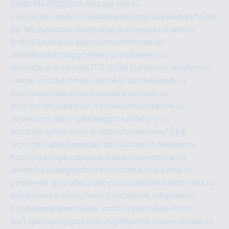
PARK-MATROSOVA.RU
agat.spb.ru
avtoyurist-moskva1.ru
hardware.org.ru
схема-авто.рф
dg-lab.ru
angrup.ru
recruiter.spb.ru
music8.spb.ru
krsk124.ru
kubok.spb.ru
romanofforex.ru
analitikaplus.ru
spyonline.ru
zosikamery.ru
sloboda-ural.pp.ru
AUTO-COM.SU
hohota.net
alimy.ru
online-z.com
aromat-vostoka.ru
otdelkaexp.ru
mobilvest.ru
bbd.net.ru
mebelshop.msk.ru
smp-forum.ru
bastion-td.ru
kosmoscreative.ru
avrmotors.ru
art-galadesign.ru
tiffany-c.ru
ecostep-samara.ru
d-p.spb.ru
галактика73.рф
sko.com.ru
davitamebel-spb.ru
fotsis.ru
tesiaes.ru
kokoroyari.spb.ru
blesna-kazan.ru
mossilver.ru
lenderoq.ru
sergeydobrin.ru
tochkazvuka.msk.ru
people-of-art.ru
bezzubova.ru
clubtibet.ru
orior-aks.ru
dynamoauto.ru
szk-favorit.ru
carlines.ru
flatnsk.ru
kingbolenskaner.ru
alex-motor.ru
astroline.net.ru
act1.spb.ru
polyglot.com.ru
gidlipetsk.ru
ooo-driada.ru