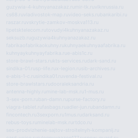
guzywia-4-kuhnyanazakaz.ru
mir-tk.ru
vlknrussia.ru
cs68.ru
vladivostok-map.ru
video-seks.ru
bankaribi.ru
raszar.ru
vskrytie-zamkov-moskva113.ru
lipetsktelecom.ru
tovudyi4kuhnyanazakaz.ru
seksuzb.ru
guzywia4kuhnyanazakaz.ru
fabrikaofabrikaokuhny.ru
kuhnyaekuhnyaafabrika.ru
kuhnyaykuhnyayfabrika.ru
e-abis1c.ru
store-brawl-stars.ru
kts-services.ru
dark-sand.ru
sindika-01.ru
sp-life.ru
x-legion.ru
sib-archives.ru
e-abis-1-c.ru
sindika01.ru
venda-festival.ru
store-brawlstars.ru
dooraleksandria.ru
antenna-highly.ru
mine-lab-msk.ru
1-mus.ru
3-sex-porn.ru
ban-damn.ru
purse-factory.ru
viagra-tablet.ru
fasbags.ru
adler-jun.ru
bandamn.ru
fincontech.ru
3sexporn.ru
1mus.ru
darksand.ru
rebus-toys.ru
minelab-msk.ru
rtdco.ru
seo-prodvizhenie-sajtov-stroitelnyh-kompanij.ru
card-voice.ru
rulonnyygazon177.ru
snow-guard.ru