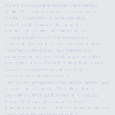
store-brawl-stars.ru
kts-services.ru
dark-sand.ru
sindika-01.ru
sp-life.ru
x-legion.ru
sib-archives.ru
e-abis-1-c.ru
sindika01.ru
venda-festival.ru
store-brawlstars.ru
dooraleksandria.ru
antenna-highly.ru
mine-lab-msk.ru
1-mus.ru
3-sex-porn.ru
ban-damn.ru
purse-factory.ru
viagra-tablet.ru
fasbags.ru
adler-jun.ru
bandamn.ru
fincontech.ru
3sexporn.ru
1mus.ru
darksand.ru
rebus-toys.ru
minelab-msk.ru
alabuga-cityhotel.ru
medsprawo-4-ka.ru
2864420.ru
blagodarenie-spb.ru
zajmy24.ru
tovudyi-4-kuhnyanazakaz.ru
brazzerscom.ru
medsprawo4ka.ru
xehyroo5kuhnyanazakaz.ru
fabrikayfabrikaefabrika.ru
vskrytie-zamkov-moskva-113.ru
biletnadom.ru
zed-online.ru
pimchax.ru
brazzers-hd.ru
z-host.ru
kitubeu2kuhnyanazakaz.ru
naperekate.ru
kuhnyaofabrikaufabrik.ru
kitubeu-2-kuhnyanazakaz.ru
xehyroo-5-kuhnyanazakaz.ru
cs-68.ru