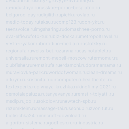
ovucontrol.ru
sloty-igrovyye-avtomaty.ru
ru-industriya.ru
russkoe-porno-besplatno.ru
belgorod-day.ru
digilith.ru
pichkurovlab.ru
medic-today.ru
taksu.ru
comp123.ru
don-ykt.ru
teensvoice.ru
imgsharing.ru
domashnee-porno.ru
eva-elfie.ru
foto-tur.ru
biz-doska.ru
metropoltravel.ru
veslo-i-yakor.ru
borodino-media.ru
rostotsky.ru
regionufa.ru
weiss-bet.ru
zaryna.ru
casinotablet.ru
universalia.ru
remont-mebeli-moscow.ru
termomur.ru
clubfisher.ru
remstirufa.ru
erdamchi.ru
doramamama.ru
muraviovka-park.ru
worldofwoman.ru
clean-dreams.ru
arkrym.ru
kristinita.ru
dircomputer.ru
healthenter.ru
textexperts.ru
pivnaya-kruzhka.ru
kinofilmy-2021.ru
demolalapaluza.ru
tanyavanya.ru
remstir-tolyatti.ru
msdip.ru
jdol.ru
sokolovr.ru
newtech-spb.ru
rezemkleim.ru
massage-tai.ru
seonub.ru
zvonitut.ru
biolisichka24.ru
mncraft-download.ru
algoritm-sistema.ru
godflesh.ru
ru-industria.ru