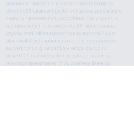
glamourai.ru
brassminus.ru
zabor-pro.ru
ftn.pp.ru
dorogoe58.ru
laimengpacker.ru
kuzova-zapchasti.ru
sageerp.ru
taxodrom.ru
dsrazvitie.ru
hardcity.net.ru
ratinghomegames.ru
topservice25.ru
gubernyan.ru
gtglasslined.ru
ii4.ru
tssport.spb.ru
andorra24.com
blackwallstreet.ru
oboimos.ru
optim-doors.com.ru
ikuch.ru
nycr.org.ru
npa21.ru
vremya-ch.spb.ru
desert000.ru
ivtorgi.ru
ifiori.ru
catalog-statei.ru
dcv.org.ru
spetsmaster174.ru
ipkameryhiseeu.ru
dum26.ru
ruspol.spb.ru
fr-opendp.ru
kam-solnyshko.ru
cheyenne-arapaho.ru
sevzapmetal.spb.ru
ted-lapidus.spb.ru
parasite-eliminator.ru
sigma-complete.ru
modernworld.ru
dama-moda.ru
eholot-group.ru
sk-nvkz.ru
DRONGOLD.RU
democratia2.ru
i-farmer.ru
mass-sport.org
jablonex.spb.ru
bookmess.ru
linkword.ru
refineua.com.ru
cs-spec.net.ru
altay-mebel.ru
DNK-THEATRE.RU
mechaniks.spb.ru
ipcamtechage.ru