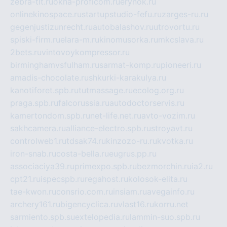
zebra-tlt.ru
okna-proficom.ru
erynok.ru
onlinekinospace.ru
startupstudio-fefu.ru
zarges-ru.ru
gegenjustizunrecht.ru
autobalashov.ru
utrovortu.ru
spiski-firm.ru
elara-m.ru
kinomusorka.ru
mkcslava.ru
2bets.ru
vintovoykompressor.ru
birminghamvsfulham.ru
sarmat-komp.ru
pioneeri.ru
amadis-chocolate.ru
shkurki-karakulya.ru
kanotiforet.spb.ru
tutmassage.ru
ecolog.org.ru
praga.spb.ru
falcorussia.ru
autodoctorservis.ru
kamertondom.spb.ru
net-life.net.ru
avto-vozim.ru
sakhcamera.ru
alliance-electro.spb.ru
stroyavt.ru
controlweb1.ru
tdsak74.ru
kinzozo-ru.ru
kvotka.ru
iron-snab.ru
costa-bella.ru
eugrus.pp.ru
associaciya39.ru
primexpo.spb.ru
bezmorchin.ru
ia2.ru
cpt21.ru
ispecspb.ru
regahost.ru
kolosok-elita.ru
tae-kwon.ru
consrio.com.ru
insiam.ru
avegainfo.ru
archery161.ru
bigencyclica.ru
vlast16.ru
korru.net
sarmiento.spb.su
extelopedia.ru
lammin-suo.spb.ru