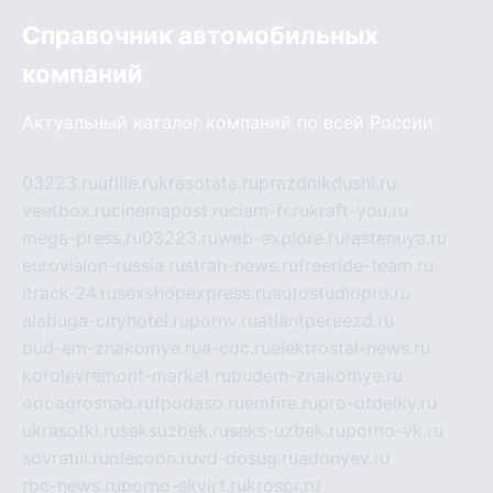
Справочник автомобильных
компаний
Актуальный каталог компаний по всей России
03223.ru
ufille.ru
krasotata.ru
prazdnikdushi.ru
veetbox.ru
cinemapost.ru
ciam-fr.ru
kraft-you.ru
mega-press.ru
03223.ru
web-explore.ru
rastenuya.ru
eurovision-russia.ru
strah-news.ru
freeride-team.ru
itrack-24.ru
sexshopexpress.ru
autostudiopro.ru
alabuga-cityhotel.ru
pornv.ru
atlantpereezd.ru
bud-em-znakomye.ru
a-cdc.ru
elektrostal-news.ru
korolevremont-market.ru
budem-znakomye.ru
oooagrosnab.ru
fpodaso.ru
emfire.ru
pro-otdelky.ru
ukrasotki.ru
seksuzbek.ru
seks-uzbek.ru
porno-vk.ru
sovratili.ru
olecoon.ru
vd-dosug.ru
adonyev.ru
rbc-news.ru
porno-skvirt.ru
krospr.ru