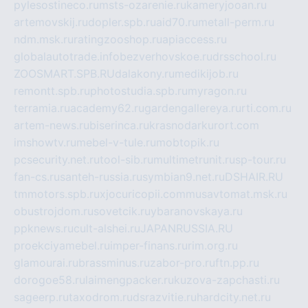
pylesostineco.ru
msts-ozarenie.ru
kameryjooan.ru
artemovskij.ru
dopler.spb.ru
aid70.ru
metall-perm.ru
ndm.msk.ru
ratingzooshop.ru
apiaccess.ru
globalautotrade.info
bezverhovskoe.ru
drsschool.ru
ZOOSMART.SPB.RU
dalakony.ru
medikijob.ru
remontt.spb.ru
photostudia.spb.ru
myragon.ru
terramia.ru
academy62.ru
gardengallereya.ru
rti.com.ru
artem-news.ru
biserinca.ru
krasnodarkurort.com
imshowtv.ru
mebel-v-tule.ru
mobtopik.ru
pcsecurity.net.ru
tool-sib.ru
multimetrunit.ru
sp-tour.ru
fan-cs.ru
santeh-russia.ru
symbian9.net.ru
DSHAIR.RU
tmmotors.spb.ru
xjocuricopii.com
musavtomat.msk.ru
obustrojdom.ru
sovetcik.ru
ybaranovskaya.ru
ppknews.ru
cult-alshei.ru
JAPANRUSSIA.RU
proekciyamebel.ru
imper-finans.ru
rim.org.ru
glamourai.ru
brassminus.ru
zabor-pro.ru
ftn.pp.ru
dorogoe58.ru
laimengpacker.ru
kuzova-zapchasti.ru
sageerp.ru
taxodrom.ru
dsrazvitie.ru
hardcity.net.ru