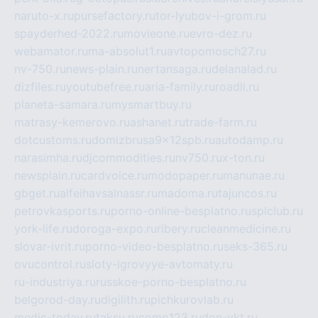
naruto-x.ru
pursefactory.ru
tor-lyubov-i-grom.ru
spayderhed-2022.ru
movieone.ru
evro-dez.ru
webamator.ru
ma-absolut1.ru
avtopomosch27.ru
nv-750.ru
news-plain.ru
nertansaga.ru
delanalad.ru
dizfiles.ru
youtubefree.ru
aria-family.ru
roadli.ru
planeta-samara.ru
mysmartbuy.ru
matrasy-kemerovo.ru
ashanet.ru
trade-farm.ru
dotcustoms.ru
domizbrusa9x12spb.ru
autodamp.ru
narasimha.ru
djcommodities.ru
nv750.ru
x-ton.ru
newsplain.ru
cardvoice.ru
modopaper.ru
manunae.ru
gbget.ru
alfeihavsalnassr.ru
madoma.ru
tajuncos.ru
petrovkasports.ru
porno-online-besplatno.ru
splclub.ru
york-life.ru
doroga-expo.ru
ribery.ru
cleanmedicine.ru
slovar-ivrit.ru
porno-video-besplatno.ru
seks-365.ru
ovucontrol.ru
sloty-igrovyye-avtomaty.ru
ru-industriya.ru
russkoe-porno-besplatno.ru
belgorod-day.ru
digilith.ru
pichkurovlab.ru
medic-today.ru
taksu.ru
comp123.ru
don-ykt.ru