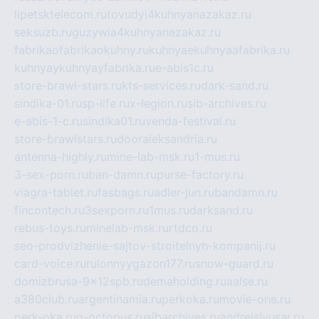
lipetsktelecom.ru
tovudyi4kuhnyanazakaz.ru
seksuzb.ru
guzywia4kuhnyanazakaz.ru
fabrikaofabrikaokuhny.ru
kuhnyaekuhnyaafabrika.ru
kuhnyaykuhnyayfabrika.ru
e-abis1c.ru
store-brawl-stars.ru
kts-services.ru
dark-sand.ru
sindika-01.ru
sp-life.ru
x-legion.ru
sib-archives.ru
e-abis-1-c.ru
sindika01.ru
venda-festival.ru
store-brawlstars.ru
dooraleksandria.ru
antenna-highly.ru
mine-lab-msk.ru
1-mus.ru
3-sex-porn.ru
ban-damn.ru
purse-factory.ru
viagra-tablet.ru
fasbags.ru
adler-jun.ru
bandamn.ru
fincontech.ru
3sexporn.ru
1mus.ru
darksand.ru
rebus-toys.ru
minelab-msk.ru
rtdco.ru
seo-prodvizhenie-sajtov-stroitelnyh-kompanij.ru
card-voice.ru
rulonnyygazon177.ru
snow-guard.ru
domizbrusa-9x12spb.ru
demaholding.ru
aalse.ru
a380club.ru
argentinamia.ru
perkoka.ru
movie-one.ru
perk-oka.ru
g-octopus.ru
sibarchives.ru
andreislyusar.ru