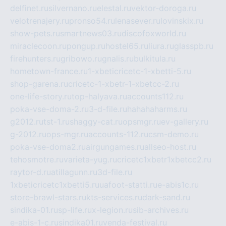
delfinet.ru
silvernano.ru
elestal.ru
vektor-doroga.ru
velotrenajery.ru
pronso54.ru
lenasever.ru
lovinskix.ru
show-pets.ru
smartnews03.ru
discofoxworld.ru
miraclecoon.ru
pongup.ru
hostel65.ru
liura.ru
glasspb.ru
firehunters.ru
gribowo.ru
gnalis.ru
bulkitula.ru
hometown-france.ru
1-xbeticricetc-1-xbetti-5.ru
shop-garena.ru
cricetc-1-xbetr-1-xbetcc-2.ru
one-life-story.ru
top-halyava.ru
accounts112.ru
poka-vse-doma-2.ru
3-d-file.ru
hahahaharms.ru
g2012.ru
tst-1.ru
shaggy-cat.ru
opsmgr.ru
ev-gallery.ru
g-2012.ru
ops-mgr.ru
accounts-112.ru
csm-demo.ru
poka-vse-doma2.ru
airgungames.ru
allseo-host.ru
tehosmotre.ru
varieta-yug.ru
cricetc1xbetr1xbetcc2.ru
raytor-d.ru
atillagunn.ru
3d-file.ru
1xbeticricetc1xbetti5.ru
uafoot-statti.ru
e-abis1c.ru
store-brawl-stars.ru
kts-services.ru
dark-sand.ru
sindika-01.ru
sp-life.ru
x-legion.ru
sib-archives.ru
e-abis-1-c.ru
sindika01.ru
venda-festival.ru