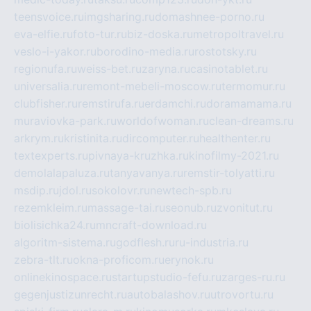
teensvoice.ru
imgsharing.ru
domashnee-porno.ru
eva-elfie.ru
foto-tur.ru
biz-doska.ru
metropoltravel.ru
veslo-i-yakor.ru
borodino-media.ru
rostotsky.ru
regionufa.ru
weiss-bet.ru
zaryna.ru
casinotablet.ru
universalia.ru
remont-mebeli-moscow.ru
termomur.ru
clubfisher.ru
remstirufa.ru
erdamchi.ru
doramamama.ru
muraviovka-park.ru
worldofwoman.ru
clean-dreams.ru
arkrym.ru
kristinita.ru
dircomputer.ru
healthenter.ru
textexperts.ru
pivnaya-kruzhka.ru
kinofilmy-2021.ru
demolalapaluza.ru
tanyavanya.ru
remstir-tolyatti.ru
msdip.ru
jdol.ru
sokolovr.ru
newtech-spb.ru
rezemkleim.ru
massage-tai.ru
seonub.ru
zvonitut.ru
biolisichka24.ru
mncraft-download.ru
algoritm-sistema.ru
godflesh.ru
ru-industria.ru
zebra-tlt.ru
okna-proficom.ru
erynok.ru
onlinekinospace.ru
startupstudio-fefu.ru
zarges-ru.ru
gegenjustizunrecht.ru
autobalashov.ru
utrovortu.ru