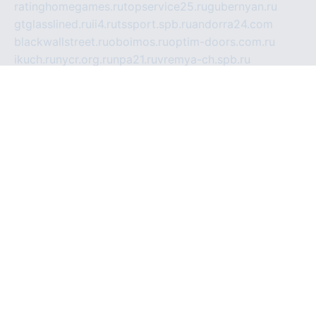
ratinghomegames.ru
topservice25.ru
gubernyan.ru
gtglasslined.ru
ii4.ru
tssport.spb.ru
andorra24.com
blackwallstreet.ru
oboimos.ru
optim-doors.com.ru
ikuch.ru
nycr.org.ru
npa21.ru
vremya-ch.spb.ru
desert000.ru
ivtorgi.ru
ifiori.ru
catalog-statei.ru
dcv.org.ru
spetsmaster174.ru
ipkameryhiseeu.ru
dum26.ru
ruspol.spb.ru
fr-opendp.ru
kam-solnyshko.ru
cheyenne-arapaho.ru
sevzapmetal.spb.ru
ted-lapidus.spb.ru
parasite-eliminator.ru
sigma-complete.ru
modernworld.ru
dama-moda.ru
eholot-group.ru
sk-nvkz.ru
DRONGOLD.RU
democratia2.ru
i-farmer.ru
mass-sport.org
jablonex.spb.ru
bookmess.ru
linkword.ru
refineua.com.ru
cs-spec.net.ru
altay-mebel.ru
DNK-THEATRE.RU
mechaniks.spb.ru
ipcamtechage.ru
skosta.ru
a-sun.ru
stroy-ldsp.ru
snowlands.org.ru
childrensshoes.ru
mrlizzy.ru
mebelsofiakrd.ru
bulizhenko.ru
rumantick.net.ru
mtszerno.ru