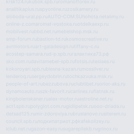
krsk124.ru
kubok.spb.ru
romanofforex.ru
analitikaplus.ru
spyonline.ru
zosikamery.ru
sloboda-ural.pp.ru
AUTO-COM.SU
hohota.net
alimy.ru
online-z.com
aromat-vostoka.ru
otdelkaexp.ru
mobilvest.ru
bbd.net.ru
mebelshop.msk.ru
smp-forum.ru
bastion-td.ru
kosmoscreative.ru
avrmotors.ru
art-galadesign.ru
tiffany-c.ru
ecostep-samara.ru
d-p.spb.ru
галактика73.рф
sko.com.ru
davitamebel-spb.ru
fotsis.ru
tesiaes.ru
kokoroyari.spb.ru
blesna-kazan.ru
mossilver.ru
lenderoq.ru
sergeydobrin.ru
tochkazvuka.msk.ru
people-of-art.ru
bezzubova.ru
clubtibet.ru
orior-aks.ru
dynamoauto.ru
szk-favorit.ru
carlines.ru
flatnsk.ru
kingbolenskaner.ru
alex-motor.ru
astroline.net.ru
act1.spb.ru
polyglot.com.ru
gidlipetsk.ru
ooo-driada.ru
detsad125.ru
mir-zdoroviya.ru
bruslanovo.ru
siterem.ru
council.spb.ru
лодкипатриот.рф
kafekolizey.ru
iclub.net.ru
gazon-easy.ru
sugarepilekb.ru
grinox.ru