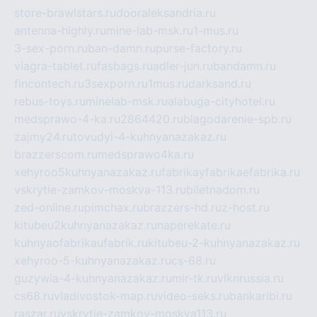
store-brawlstars.ru
dooraleksandria.ru
antenna-highly.ru
mine-lab-msk.ru
1-mus.ru
3-sex-porn.ru
ban-damn.ru
purse-factory.ru
viagra-tablet.ru
fasbags.ru
adler-jun.ru
bandamn.ru
fincontech.ru
3sexporn.ru
1mus.ru
darksand.ru
rebus-toys.ru
minelab-msk.ru
alabuga-cityhotel.ru
medsprawo-4-ka.ru
2864420.ru
blagodarenie-spb.ru
zajmy24.ru
tovudyi-4-kuhnyanazakaz.ru
brazzerscom.ru
medsprawo4ka.ru
xehyroo5kuhnyanazakaz.ru
fabrikayfabrikaefabrika.ru
vskrytie-zamkov-moskva-113.ru
biletnadom.ru
zed-online.ru
pimchax.ru
brazzers-hd.ru
z-host.ru
kitubeu2kuhnyanazakaz.ru
naperekate.ru
kuhnyaofabrikaufabrik.ru
kitubeu-2-kuhnyanazakaz.ru
xehyroo-5-kuhnyanazakaz.ru
cs-68.ru
guzywia-4-kuhnyanazakaz.ru
mir-tk.ru
vlknrussia.ru
cs68.ru
vladivostok-map.ru
video-seks.ru
bankaribi.ru
raszar.ru
vskrytie-zamkov-moskva113.ru