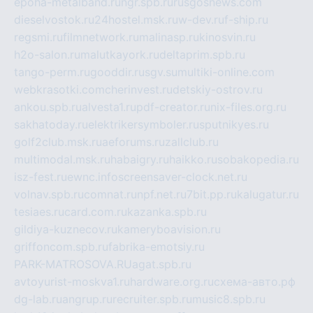
epoha-metalband.ru
ngr.spb.ru
rusgosnews.com
dieselvostok.ru
24hostel.msk.ru
w-dev.ru
f-ship.ru
regsmi.ru
filmnetwork.ru
malinasp.ru
kinosvin.ru
h2o-salon.ru
malutkayork.ru
deltaprim.spb.ru
tango-perm.ru
gooddir.ru
sgv.su
multiki-online.com
webkrasotki.com
cherinvest.ru
detskiy-ostrov.ru
ankou.spb.ru
alvesta1.ru
pdf-creator.ru
nix-files.org.ru
sakhatoday.ru
elektrikersymboler.ru
sputnikyes.ru
golf2club.msk.ru
aeforums.ru
zallclub.ru
multimodal.msk.ru
habaigry.ru
haikko.ru
sobakopedia.ru
isz-fest.ru
ewnc.info
screensaver-clock.net.ru
volnav.spb.ru
comnat.ru
npf.net.ru
7bit.pp.ru
kalugatur.ru
tesiaes.ru
card.com.ru
kazanka.spb.ru
gildiya-kuznecov.ru
kameryboavision.ru
griffoncom.spb.ru
fabrika-emotsiy.ru
PARK-MATROSOVA.RU
agat.spb.ru
avtoyurist-moskva1.ru
hardware.org.ru
схема-авто.рф
dg-lab.ru
angrup.ru
recruiter.spb.ru
music8.spb.ru