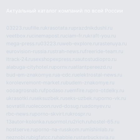
Актуальный каталог компаний по всей России
03223.ru
ufille.ru
krasotata.ru
prazdnikdushi.ru
veetbox.ru
cinemapost.ru
ciam-fr.ru
kraft-you.ru
mega-press.ru
03223.ru
web-explore.ru
rastenuya.ru
eurovision-russia.ru
strah-news.ru
freeride-team.ru
itrack-24.ru
sexshopexpress.ru
autostudiopro.ru
alabuga-cityhotel.ru
pornv.ru
atlantpereezd.ru
bud-em-znakomye.ru
a-cdc.ru
elektrostal-news.ru
korolevremont-market.ru
budem-znakomye.ru
oooagrosnab.ru
fpodaso.ru
emfire.ru
pro-otdelky.ru
ukrasotki.ru
seksuzbek.ru
seks-uzbek.ru
porno-vk.ru
sovratili.ru
olecoon.ru
vd-dosug.ru
adonyev.ru
rbc-news.ru
porno-skvirt.ru
krospr.ru
13autor-kolonka.ru
sormol.ru
2rich.ru
hostel-65.ru
hostserve.ru
porno-na-russkom.ru
mishinlab.ru
neznobi.ru
bigfatcc.ru
habble.ru
starbucksvia.ru