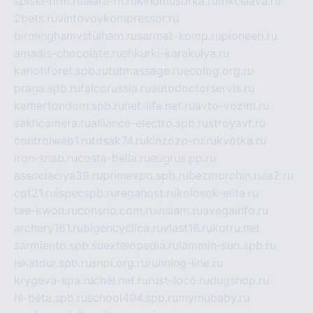
spiski-firm.ru
elara-m.ru
kinomusorka.ru
mkcslava.ru
2bets.ru
vintovoykompressor.ru
birminghamvsfulham.ru
sarmat-komp.ru
pioneeri.ru
amadis-chocolate.ru
shkurki-karakulya.ru
kanotiforet.spb.ru
tutmassage.ru
ecolog.org.ru
praga.spb.ru
falcorussia.ru
autodoctorservis.ru
kamertondom.spb.ru
net-life.net.ru
avto-vozim.ru
sakhcamera.ru
alliance-electro.spb.ru
stroyavt.ru
controlweb1.ru
tdsak74.ru
kinzozo-ru.ru
kvotka.ru
iron-snab.ru
costa-bella.ru
eugrus.pp.ru
associaciya39.ru
primexpo.spb.ru
bezmorchin.ru
ia2.ru
cpt21.ru
ispecspb.ru
regahost.ru
kolosok-elita.ru
tae-kwon.ru
consrio.com.ru
insiam.ru
avegainfo.ru
archery161.ru
bigencyclica.ru
vlast16.ru
korru.net
sarmiento.spb.su
extelopedia.ru
lammin-suo.spb.ru
iskatour.spb.ru
snpi.org.ru
running-line.ru
krygeva-spa.ru
chel.net.ru
rust-loco.ru
dugshop.ru
hl-beta.spb.ru
school494.spb.ru
mymubaby.ru