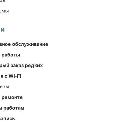
ов
темы
ми
вное обслуживание
е работы
рый заказ редких
 с Wi‑Fi
меты
и ремонте
м работам
запись