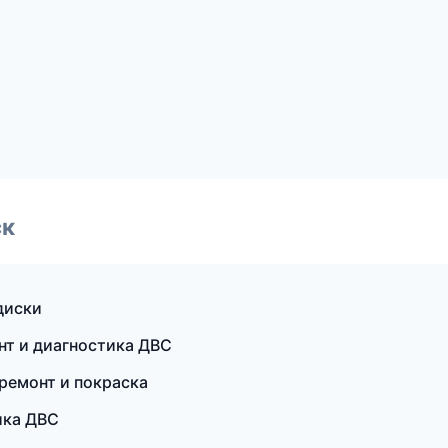
ск
диски
нт и диагностика ДВС
 ремонт и покраска
ика ДВС