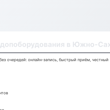
 допоборудования в Южно-Са
ез очередей: онлайн-запись, быстрый приём, честный 
нтов