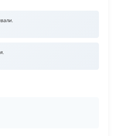
вали.
я.