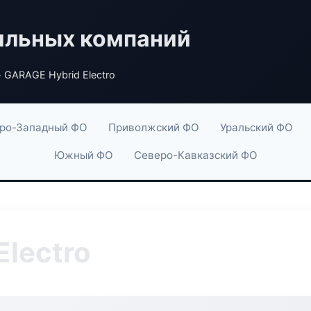
ильных компаний
 GARAGE Hybrid Electro
ро-Западный ФО
Приволжский ФО
Уральский ФО
Южный ФО
Северо-Кавказский ФО
Electro