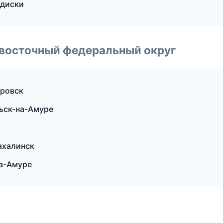
 диски
евосточный федеральный округ
аровск
льск-на-Амуре
ахалинск
а-Амуре