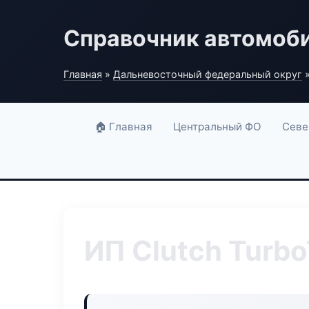
Справочник автомоб
Главная
»
Дальневосточный федеральный округ
»
🏠 Главная
Центральный ФО
Севе
ИП Clutch Turb