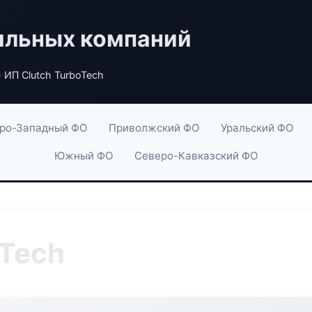
ильных компаний
 ИП Clutch TurboTech
ро-Западный ФО
Приволжский ФО
Уральский ФО
Южный ФО
Северо-Кавказский ФО
oTech