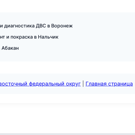
 и диагностика ДВС в Воронеж
нт и покраска в Нальчик
в Абакан
евосточный федеральный округ
|
Главная страница