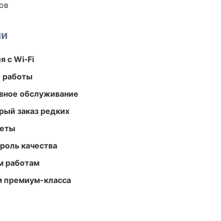
ов
ми
 с Wi‑Fi
е работы
вное обслуживание
рый заказ редких
меты
роль качества
м работам
м премиум-класса