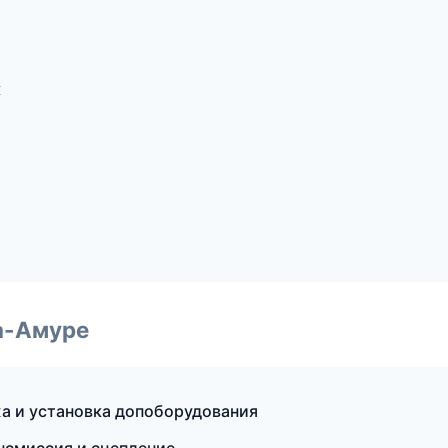
к
а-Амуре
а и установка допоборудования