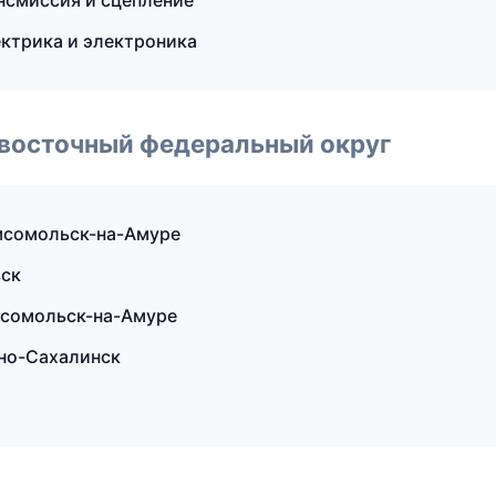
ансмиссия и сцепление
ектрика и электроника
евосточный федеральный округ
омсомольск-на-Амуре
вск
омсомольск-на-Амуре
жно-Сахалинск