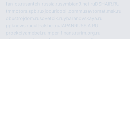
fan-cs.ru
santeh-russia.ru
symbian9.net.ru
DSHAIR.RU
tmmotors.spb.ru
xjocuricopii.com
musavtomat.msk.ru
obustrojdom.ru
sovetcik.ru
ybaranovskaya.ru
ppknews.ru
cult-alshei.ru
JAPANRUSSIA.RU
proekciyamebel.ru
imper-finans.ru
rim.org.ru
glamourai.ru
brassminus.ru
zabor-pro.ru
ftn.pp.ru
dorogoe58.ru
laimengpacker.ru
kuzova-zapchasti.ru
sageerp.ru
taxodrom.ru
dsrazvitie.ru
hardcity.net.ru
ratinghomegames.ru
topservice25.ru
gubernyan.ru
gtglasslined.ru
ii4.ru
tssport.spb.ru
andorra24.com
blackwallstreet.ru
oboimos.ru
optim-doors.com.ru
ikuch.ru
nycr.org.ru
npa21.ru
vremya-ch.spb.ru
desert000.ru
ivtorgi.ru
ifiori.ru
catalog-statei.ru
dcv.org.ru
spetsmaster174.ru
ipkameryhiseeu.ru
dum26.ru
ruspol.spb.ru
fr-opendp.ru
kam-solnyshko.ru
cheyenne-arapaho.ru
sevzapmetal.spb.ru
ted-lapidus.spb.ru
parasite-eliminator.ru
sigma-complete.ru
modernworld.ru
dama-moda.ru