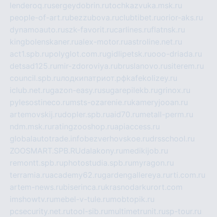
lenderoq.ru
sergeydobrin.ru
tochkazvuka.msk.ru
people-of-art.ru
bezzubova.ru
clubtibet.ru
orior-aks.ru
dynamoauto.ru
szk-favorit.ru
carlines.ru
flatnsk.ru
kingbolenskaner.ru
alex-motor.ru
astroline.net.ru
act1.spb.ru
polyglot.com.ru
gidlipetsk.ru
ooo-driada.ru
detsad125.ru
mir-zdoroviya.ru
bruslanovo.ru
siterem.ru
council.spb.ru
лодкипатриот.рф
kafekolizey.ru
iclub.net.ru
gazon-easy.ru
sugarepilekb.ru
grinox.ru
pylesostineco.ru
msts-ozarenie.ru
kameryjooan.ru
artemovskij.ru
dopler.spb.ru
aid70.ru
metall-perm.ru
ndm.msk.ru
ratingzooshop.ru
apiaccess.ru
globalautotrade.info
bezverhovskoe.ru
drsschool.ru
ZOOSMART.SPB.RU
dalakony.ru
medikijob.ru
remontt.spb.ru
photostudia.spb.ru
myragon.ru
terramia.ru
academy62.ru
gardengallereya.ru
rti.com.ru
artem-news.ru
biserinca.ru
krasnodarkurort.com
imshowtv.ru
mebel-v-tule.ru
mobtopik.ru
pcsecurity.net.ru
tool-sib.ru
multimetrunit.ru
sp-tour.ru