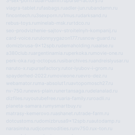
3-sex-porn.ru
ban-damn.ru
purse-factory.ru
viagra-tablet.ru
fasbags.ru
adler-jun.ru
bandamn.ru
fincontech.ru
3sexporn.ru
1mus.ru
darksand.ru
rebus-toys.ru
minelab-msk.ru
rtdco.ru
seo-prodvizhenie-sajtov-stroitelnyh-kompanij.ru
card-voice.ru
rulonnyygazon177.ru
snow-guard.ru
domizbrusa-9x12spb.ru
demaholding.ru
aalse.ru
a380club.ru
argentinamia.ru
perkoka.ru
movie-one.ru
perk-oka.ru
g-octopus.ru
sibarchives.ru
andreislyusar.ru
naruto-x.ru
pursefactory.ru
tor-lyubov-i-grom.ru
spayderhed-2022.ru
movieone.ru
evro-dez.ru
webamator.ru
ma-absolut1.ru
avtopomosch27.ru
nv-750.ru
news-plain.ru
nertansaga.ru
delanalad.ru
dizfiles.ru
youtubefree.ru
aria-family.ru
roadli.ru
planeta-samara.ru
mysmartbuy.ru
matrasy-kemerovo.ru
ashanet.ru
trade-farm.ru
dotcustoms.ru
domizbrusa9x12spb.ru
autodamp.ru
narasimha.ru
djcommodities.ru
nv750.ru
x-ton.ru