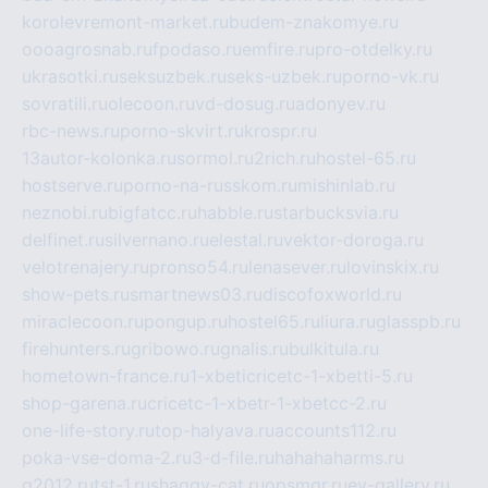
korolevremont-market.ru
budem-znakomye.ru
oooagrosnab.ru
fpodaso.ru
emfire.ru
pro-otdelky.ru
ukrasotki.ru
seksuzbek.ru
seks-uzbek.ru
porno-vk.ru
sovratili.ru
olecoon.ru
vd-dosug.ru
adonyev.ru
rbc-news.ru
porno-skvirt.ru
krospr.ru
13autor-kolonka.ru
sormol.ru
2rich.ru
hostel-65.ru
hostserve.ru
porno-na-russkom.ru
mishinlab.ru
neznobi.ru
bigfatcc.ru
habble.ru
starbucksvia.ru
delfinet.ru
silvernano.ru
elestal.ru
vektor-doroga.ru
velotrenajery.ru
pronso54.ru
lenasever.ru
lovinskix.ru
show-pets.ru
smartnews03.ru
discofoxworld.ru
miraclecoon.ru
pongup.ru
hostel65.ru
liura.ru
glasspb.ru
firehunters.ru
gribowo.ru
gnalis.ru
bulkitula.ru
hometown-france.ru
1-xbeticricetc-1-xbetti-5.ru
shop-garena.ru
cricetc-1-xbetr-1-xbetcc-2.ru
one-life-story.ru
top-halyava.ru
accounts112.ru
poka-vse-doma-2.ru
3-d-file.ru
hahahaharms.ru
g2012.ru
tst-1.ru
shaggy-cat.ru
opsmgr.ru
ev-gallery.ru