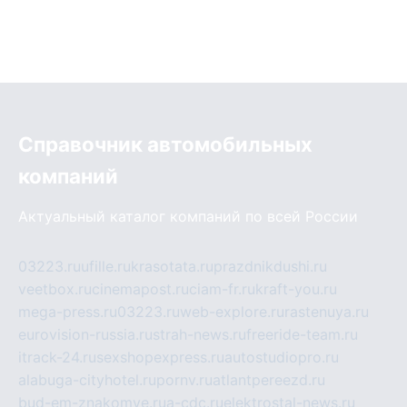
Справочник автомобильных
компаний
Актуальный каталог компаний по всей России
03223.ru
ufille.ru
krasotata.ru
prazdnikdushi.ru
veetbox.ru
cinemapost.ru
ciam-fr.ru
kraft-you.ru
mega-press.ru
03223.ru
web-explore.ru
rastenuya.ru
eurovision-russia.ru
strah-news.ru
freeride-team.ru
itrack-24.ru
sexshopexpress.ru
autostudiopro.ru
alabuga-cityhotel.ru
pornv.ru
atlantpereezd.ru
bud-em-znakomye.ru
a-cdc.ru
elektrostal-news.ru