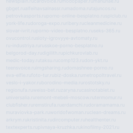
newsplain.ru
cardvoice.ru
modopaper.ru
manunae.ru
gbget.ru
alfeihavsalnassr.ru
madoma.ru
tajuncos.ru
petrovkasports.ru
porno-online-besplatno.ru
splclub.ru
york-life.ru
doroga-expo.ru
ribery.ru
cleanmedicine.ru
slovar-ivrit.ru
porno-video-besplatno.ru
seks-365.ru
ovucontrol.ru
sloty-igrovyye-avtomaty.ru
ru-industriya.ru
russkoe-porno-besplatno.ru
belgorod-day.ru
digilith.ru
pichkurovlab.ru
medic-today.ru
taksu.ru
comp123.ru
don-ykt.ru
teensvoice.ru
imgsharing.ru
domashnee-porno.ru
eva-elfie.ru
foto-tur.ru
biz-doska.ru
metropoltravel.ru
veslo-i-yakor.ru
borodino-media.ru
rostotsky.ru
regionufa.ru
weiss-bet.ru
zaryna.ru
casinotablet.ru
universalia.ru
remont-mebeli-moscow.ru
termomur.ru
clubfisher.ru
remstirufa.ru
erdamchi.ru
doramamama.ru
muraviovka-park.ru
worldofwoman.ru
clean-dreams.ru
arkrym.ru
kristinita.ru
dircomputer.ru
healthenter.ru
textexperts.ru
pivnaya-kruzhka.ru
kinofilmy-2021.ru