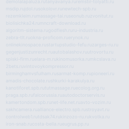
demolalapaluza.ru
tanyavanya.ru
remstir-tolyatti.ru
msdip.ru
jdol.ru
sokolovr.ru
newtech-spb.ru
rezemkleim.ru
massage-tai.ru
seonub.ru
zvonitut.ru
biolisichka24.ru
mncraft-download.ru
algoritm-sistema.ru
godflesh.ru
ru-industria.ru
zebra-tlt.ru
okna-proficom.ru
erynok.ru
onlinekinospace.ru
startupstudio-fefu.ru
zarges-ru.ru
gegenjustizunrecht.ru
autobalashov.ru
utrovortu.ru
spiski-firm.ru
elara-m.ru
kinomusorka.ru
mkcslava.ru
2bets.ru
vintovoykompressor.ru
birminghamvsfulham.ru
sarmat-komp.ru
pioneeri.ru
amadis-chocolate.ru
shkurki-karakulya.ru
kanotiforet.spb.ru
tutmassage.ru
ecolog.org.ru
praga.spb.ru
falcorussia.ru
autodoctorservis.ru
kamertondom.spb.ru
net-life.net.ru
avto-vozim.ru
sakhcamera.ru
alliance-electro.spb.ru
stroyavt.ru
controlweb1.ru
tdsak74.ru
kinzozo-ru.ru
kvotka.ru
iron-snab.ru
costa-bella.ru
eugrus.pp.ru