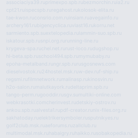
associaciya39.ru
primexpo.spb.ru
bezmorchin.ru
ia2.ru
cpt21.ru
ispecspb.ru
regahost.ru
kolosok-elita.ru
tae-kwon.ru
consrio.com.ru
insiam.ru
avegainfo.ru
archery161.ru
bigencyclica.ru
vlast16.ru
korru.net
sarmiento.spb.su
extelopedia.ru
lammin-suo.spb.ru
iskatour.spb.ru
snpi.org.ru
running-line.ru
krygeva-spa.ru
chel.net.ru
rust-loco.ru
dugshop.ru
hl-beta.spb.ru
school494.spb.ru
mymubaby.ru
epoha-metalband.ru
ngr.spb.ru
rusgosnews.com
dieselvostok.ru
24hostel.msk.ru
w-dev.ru
f-ship.ru
regsmi.ru
filmnetwork.ru
malinasp.ru
kinosvin.ru
h2o-salon.ru
malutkayork.ru
deltaprim.spb.ru
tango-perm.ru
gooddir.ru
sgv.su
multiki-online.com
webkrasotki.com
cherinvest.ru
detskiy-ostrov.ru
ankou.spb.ru
alvesta1.ru
pdf-creator.ru
nix-files.org.ru
sakhatoday.ru
elektrikersymboler.ru
sputnikyes.ru
golf2club.msk.ru
aeforums.ru
zallclub.ru
multimodal.msk.ru
habaigry.ru
haikko.ru
sobakopedia.ru