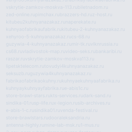
vskrytie-zamkov-moskva-113.ru
biletnadom.ru
zed-online.ru
pimchax.ru
brazzers-hd.ru
z-host.ru
kitubeu2kuhnyanazakaz.ru
naperekate.ru
kuhnyaofabrikaufabrik.ru
kitubeu-2-kuhnyanazakaz.ru
xehyroo-5-kuhnyanazakaz.ru
cs-68.ru
guzywia-4-kuhnyanazakaz.ru
mir-tk.ru
vlknrussia.ru
cs68.ru
vladivostok-map.ru
video-seks.ru
bankaribi.ru
raszar.ru
vskrytie-zamkov-moskva113.ru
lipetsktelecom.ru
tovudyi4kuhnyanazakaz.ru
seksuzb.ru
guzywia4kuhnyanazakaz.ru
fabrikaofabrikaokuhny.ru
kuhnyaekuhnyaafabrika.ru
kuhnyaykuhnyayfabrika.ru
e-abis1c.ru
store-brawl-stars.ru
kts-services.ru
dark-sand.ru
sindika-01.ru
sp-life.ru
x-legion.ru
sib-archives.ru
e-abis-1-c.ru
sindika01.ru
venda-festival.ru
store-brawlstars.ru
dooraleksandria.ru
antenna-highly.ru
mine-lab-msk.ru
1-mus.ru