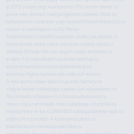
g-2012.ru
ops-mgr.ru
accounts-112.ru
csm-demo.ru
poka-vse-doma2.ru
airgungames.ru
allseo-host.ru
tehosmotre.ru
varieta-yug.ru
cricetc1xbetr1xbetcc2.ru
raytor-d.ru
atillagunn.ru
3d-file.ru
1xbeticricetc1xbetti5.ru
uafoot-statti.ru
e-abis1c.ru
store-brawl-stars.ru
kts-services.ru
dark-sand.ru
sindika-01.ru
sp-life.ru
x-legion.ru
sib-archives.ru
e-abis-1-c.ru
sindika01.ru
venda-festival.ru
store-brawlstars.ru
dooraleksandria.ru
antenna-highly.ru
mine-lab-msk.ru
1-mus.ru
3-sex-porn.ru
ban-damn.ru
purse-factory.ru
viagra-tablet.ru
fasbags.ru
adler-jun.ru
bandamn.ru
fincontech.ru
3sexporn.ru
1mus.ru
darksand.ru
rebus-toys.ru
minelab-msk.ru
alabuga-cityhotel.ru
medsprawo-4-ka.ru
2864420.ru
blagodarenie-spb.ru
zajmy24.ru
tovudyi-4-kuhnyanazakaz.ru
brazzerscom.ru
medsprawo4ka.ru
xehyroo5kuhnyanazakaz.ru
fabrikayfabrikaefabrika.ru