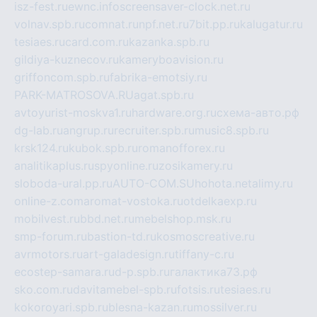
isz-fest.ru
ewnc.info
screensaver-clock.net.ru
volnav.spb.ru
comnat.ru
npf.net.ru
7bit.pp.ru
kalugatur.ru
tesiaes.ru
card.com.ru
kazanka.spb.ru
gildiya-kuznecov.ru
kameryboavision.ru
griffoncom.spb.ru
fabrika-emotsiy.ru
PARK-MATROSOVA.RU
agat.spb.ru
avtoyurist-moskva1.ru
hardware.org.ru
схема-авто.рф
dg-lab.ru
angrup.ru
recruiter.spb.ru
music8.spb.ru
krsk124.ru
kubok.spb.ru
romanofforex.ru
analitikaplus.ru
spyonline.ru
zosikamery.ru
sloboda-ural.pp.ru
AUTO-COM.SU
hohota.net
alimy.ru
online-z.com
aromat-vostoka.ru
otdelkaexp.ru
mobilvest.ru
bbd.net.ru
mebelshop.msk.ru
smp-forum.ru
bastion-td.ru
kosmoscreative.ru
avrmotors.ru
art-galadesign.ru
tiffany-c.ru
ecostep-samara.ru
d-p.spb.ru
галактика73.рф
sko.com.ru
davitamebel-spb.ru
fotsis.ru
tesiaes.ru
kokoroyari.spb.ru
blesna-kazan.ru
mossilver.ru