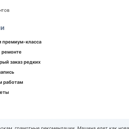
нтов
ми
м премиум-класса
и ремонте
рый заказ редких
запись
м работам
меты
окам, грамотные рекомендации. Машина едет как нова