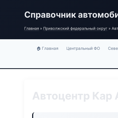
Справочник автомоб
Главная
»
Приволжский федеральный округ
» Авт
🏠 Главная
Центральный ФО
Севе
Автоцентр Кар 