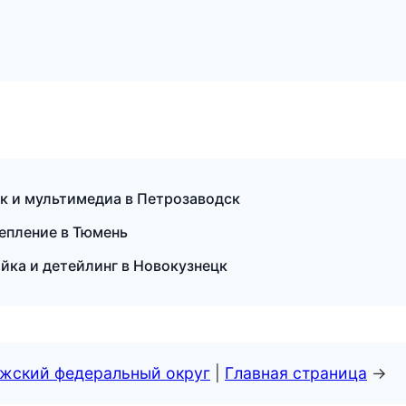
ук и мультимедиа в Петрозаводск
цепление в Тюмень
мойка и детейлинг в Новокузнецк
лжский федеральный округ
|
Главная страница
→