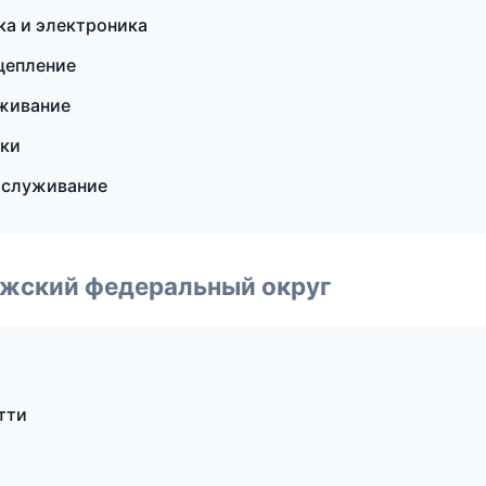
ка и электроника
цепление
уживание
ски
бслуживание
лжский федеральный округ
тти