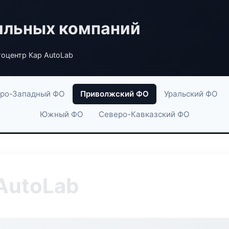
ильных компаний
оцентр Кар AutoLab
ро-Западный ФО
Приволжский ФО
Уральский ФО
Южный ФО
Северо-Кавказский ФО
AutoLab