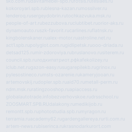
sko.com.ru
davitamebel-spb.ru
fotsis.ru
tesiaes.ru
kokoroyari.spb.ru
blesna-kazan.ru
mossilver.ru
lenderoq.ru
sergeydobrin.ru
tochkazvuka.msk.ru
people-of-art.ru
bezzubova.ru
clubtibet.ru
orior-aks.ru
dynamoauto.ru
szk-favorit.ru
carlines.ru
flatnsk.ru
kingbolenskaner.ru
alex-motor.ru
astroline.net.ru
act1.spb.ru
polyglot.com.ru
gidlipetsk.ru
ooo-driada.ru
detsad125.ru
mir-zdoroviya.ru
bruslanovo.ru
siterem.ru
council.spb.ru
лодкипатриот.рф
kafekolizey.ru
iclub.net.ru
gazon-easy.ru
sugarepilekb.ru
grinox.ru
pylesostineco.ru
msts-ozarenie.ru
kameryjooan.ru
artemovskij.ru
dopler.spb.ru
aid70.ru
metall-perm.ru
ndm.msk.ru
ratingzooshop.ru
apiaccess.ru
globalautotrade.info
bezverhovskoe.ru
drsschool.ru
ZOOSMART.SPB.RU
dalakony.ru
medikijob.ru
remontt.spb.ru
photostudia.spb.ru
myragon.ru
terramia.ru
academy62.ru
gardengallereya.ru
rti.com.ru
artem-news.ru
biserinca.ru
krasnodarkurort.com