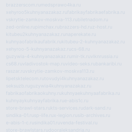
brazzerscom.ru
medsprawo4ka.ru
xehyroo5kuhnyanazakaz.ru
fabrikayfabrikaefabrika.ru
vskrytie-zamkov-moskva-113.ru
biletnadom.ru
zed-online.ru
pimchax.ru
brazzers-hd.ru
z-host.ru
kitubeu2kuhnyanazakaz.ru
naperekate.ru
kuhnyaofabrikaufabrik.ru
kitubeu-2-kuhnyanazakaz.ru
xehyroo-5-kuhnyanazakaz.ru
cs-68.ru
guzywia-4-kuhnyanazakaz.ru
mir-tk.ru
vlknrussia.ru
cs68.ru
vladivostok-map.ru
video-seks.ru
bankaribi.ru
raszar.ru
vskrytie-zamkov-moskva113.ru
lipetsktelecom.ru
tovudyi4kuhnyanazakaz.ru
seksuzb.ru
guzywia4kuhnyanazakaz.ru
fabrikaofabrikaokuhny.ru
kuhnyaekuhnyaafabrika.ru
kuhnyaykuhnyayfabrika.ru
e-abis1c.ru
store-brawl-stars.ru
kts-services.ru
dark-sand.ru
sindika-01.ru
sp-life.ru
x-legion.ru
sib-archives.ru
e-abis-1-c.ru
sindika01.ru
venda-festival.ru
store-brawlstars.ru
dooraleksandria.ru