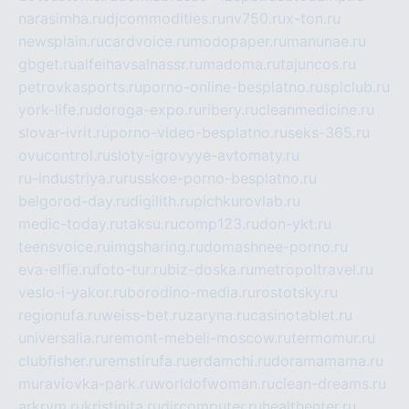
narasimha.ru
djcommodities.ru
nv750.ru
x-ton.ru
newsplain.ru
cardvoice.ru
modopaper.ru
manunae.ru
gbget.ru
alfeihavsalnassr.ru
madoma.ru
tajuncos.ru
petrovkasports.ru
porno-online-besplatno.ru
splclub.ru
york-life.ru
doroga-expo.ru
ribery.ru
cleanmedicine.ru
slovar-ivrit.ru
porno-video-besplatno.ru
seks-365.ru
ovucontrol.ru
sloty-igrovyye-avtomaty.ru
ru-industriya.ru
russkoe-porno-besplatno.ru
belgorod-day.ru
digilith.ru
pichkurovlab.ru
medic-today.ru
taksu.ru
comp123.ru
don-ykt.ru
teensvoice.ru
imgsharing.ru
domashnee-porno.ru
eva-elfie.ru
foto-tur.ru
biz-doska.ru
metropoltravel.ru
veslo-i-yakor.ru
borodino-media.ru
rostotsky.ru
regionufa.ru
weiss-bet.ru
zaryna.ru
casinotablet.ru
universalia.ru
remont-mebeli-moscow.ru
termomur.ru
clubfisher.ru
remstirufa.ru
erdamchi.ru
doramamama.ru
muraviovka-park.ru
worldofwoman.ru
clean-dreams.ru
arkrym.ru
kristinita.ru
dircomputer.ru
healthenter.ru