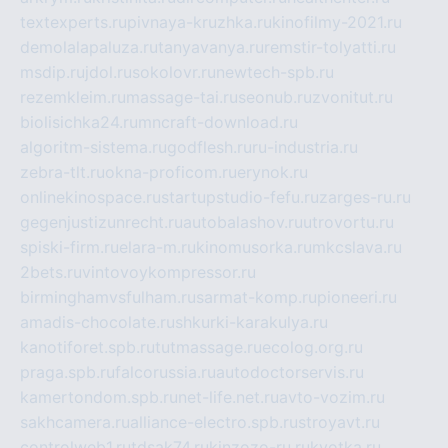
textexperts.ru
pivnaya-kruzhka.ru
kinofilmy-2021.ru
demolalapaluza.ru
tanyavanya.ru
remstir-tolyatti.ru
msdip.ru
jdol.ru
sokolovr.ru
newtech-spb.ru
rezemkleim.ru
massage-tai.ru
seonub.ru
zvonitut.ru
biolisichka24.ru
mncraft-download.ru
algoritm-sistema.ru
godflesh.ru
ru-industria.ru
zebra-tlt.ru
okna-proficom.ru
erynok.ru
onlinekinospace.ru
startupstudio-fefu.ru
zarges-ru.ru
gegenjustizunrecht.ru
autobalashov.ru
utrovortu.ru
spiski-firm.ru
elara-m.ru
kinomusorka.ru
mkcslava.ru
2bets.ru
vintovoykompressor.ru
birminghamvsfulham.ru
sarmat-komp.ru
pioneeri.ru
amadis-chocolate.ru
shkurki-karakulya.ru
kanotiforet.spb.ru
tutmassage.ru
ecolog.org.ru
praga.spb.ru
falcorussia.ru
autodoctorservis.ru
kamertondom.spb.ru
net-life.net.ru
avto-vozim.ru
sakhcamera.ru
alliance-electro.spb.ru
stroyavt.ru
controlweb1.ru
tdsak74.ru
kinzozo-ru.ru
kvotka.ru