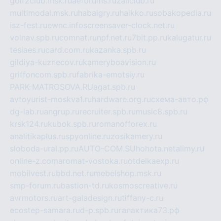
golf2club.msk.ru
aeforums.ru
zallclub.ru
multimodal.msk.ru
habaigry.ru
haikko.ru
sobakopedia.ru
isz-fest.ru
ewnc.info
screensaver-clock.net.ru
volnav.spb.ru
comnat.ru
npf.net.ru
7bit.pp.ru
kalugatur.ru
tesiaes.ru
card.com.ru
kazanka.spb.ru
gildiya-kuznecov.ru
kameryboavision.ru
griffoncom.spb.ru
fabrika-emotsiy.ru
PARK-MATROSOVA.RU
agat.spb.ru
avtoyurist-moskva1.ru
hardware.org.ru
схема-авто.рф
dg-lab.ru
angrup.ru
recruiter.spb.ru
music8.spb.ru
krsk124.ru
kubok.spb.ru
romanofforex.ru
analitikaplus.ru
spyonline.ru
zosikamery.ru
sloboda-ural.pp.ru
AUTO-COM.SU
hohota.net
alimy.ru
online-z.com
aromat-vostoka.ru
otdelkaexp.ru
mobilvest.ru
bbd.net.ru
mebelshop.msk.ru
smp-forum.ru
bastion-td.ru
kosmoscreative.ru
avrmotors.ru
art-galadesign.ru
tiffany-c.ru
ecostep-samara.ru
d-p.spb.ru
галактика73.рф