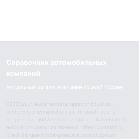
Справочник автомобильных
компаний
Актуальный каталог компаний по всей России
03223.ru
ufille.ru
krasotata.ru
prazdnikdushi.ru
veetbox.ru
cinemapost.ru
ciam-fr.ru
kraft-you.ru
mega-press.ru
03223.ru
web-explore.ru
rastenuya.ru
eurovision-russia.ru
strah-news.ru
freeride-team.ru
itrack-24.ru
sexshopexpress.ru
autostudiopro.ru