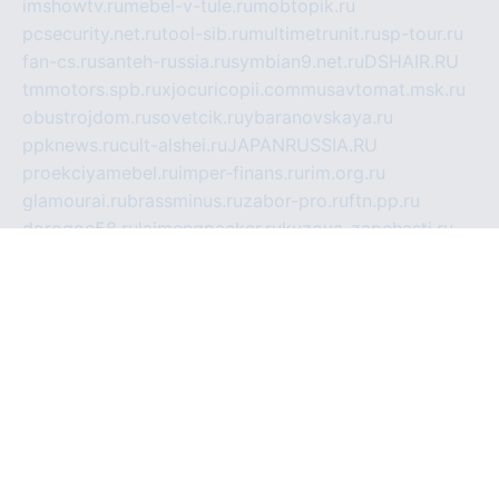
imshowtv.ru
mebel-v-tule.ru
mobtopik.ru
pcsecurity.net.ru
tool-sib.ru
multimetrunit.ru
sp-tour.ru
fan-cs.ru
santeh-russia.ru
symbian9.net.ru
DSHAIR.RU
tmmotors.spb.ru
xjocuricopii.com
musavtomat.msk.ru
obustrojdom.ru
sovetcik.ru
ybaranovskaya.ru
ppknews.ru
cult-alshei.ru
JAPANRUSSIA.RU
proekciyamebel.ru
imper-finans.ru
rim.org.ru
glamourai.ru
brassminus.ru
zabor-pro.ru
ftn.pp.ru
dorogoe58.ru
laimengpacker.ru
kuzova-zapchasti.ru
sageerp.ru
taxodrom.ru
dsrazvitie.ru
hardcity.net.ru
ratinghomegames.ru
topservice25.ru
gubernyan.ru
gtglasslined.ru
ii4.ru
tssport.spb.ru
andorra24.com
blackwallstreet.ru
oboimos.ru
optim-doors.com.ru
ikuch.ru
nycr.org.ru
npa21.ru
vremya-ch.spb.ru
desert000.ru
ivtorgi.ru
ifiori.ru
catalog-statei.ru
dcv.org.ru
spetsmaster174.ru
ipkameryhiseeu.ru
dum26.ru
ruspol.spb.ru
fr-opendp.ru
kam-solnyshko.ru
cheyenne-arapaho.ru
sevzapmetal.spb.ru