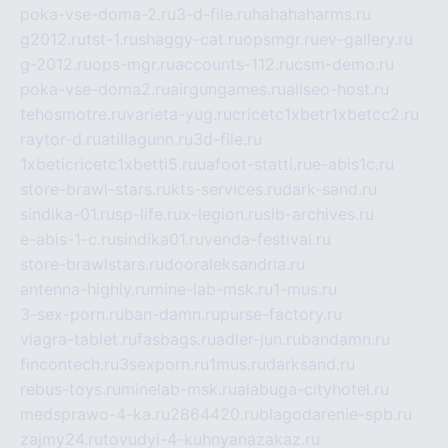
poka-vse-doma-2.ru
3-d-file.ru
hahahaharms.ru
g2012.ru
tst-1.ru
shaggy-cat.ru
opsmgr.ru
ev-gallery.ru
g-2012.ru
ops-mgr.ru
accounts-112.ru
csm-demo.ru
poka-vse-doma2.ru
airgungames.ru
allseo-host.ru
tehosmotre.ru
varieta-yug.ru
cricetc1xbetr1xbetcc2.ru
raytor-d.ru
atillagunn.ru
3d-file.ru
1xbeticricetc1xbetti5.ru
uafoot-statti.ru
e-abis1c.ru
store-brawl-stars.ru
kts-services.ru
dark-sand.ru
sindika-01.ru
sp-life.ru
x-legion.ru
sib-archives.ru
e-abis-1-c.ru
sindika01.ru
venda-festival.ru
store-brawlstars.ru
dooraleksandria.ru
antenna-highly.ru
mine-lab-msk.ru
1-mus.ru
3-sex-porn.ru
ban-damn.ru
purse-factory.ru
viagra-tablet.ru
fasbags.ru
adler-jun.ru
bandamn.ru
fincontech.ru
3sexporn.ru
1mus.ru
darksand.ru
rebus-toys.ru
minelab-msk.ru
alabuga-cityhotel.ru
medsprawo-4-ka.ru
2864420.ru
blagodarenie-spb.ru
zajmy24.ru
tovudyi-4-kuhnyanazakaz.ru