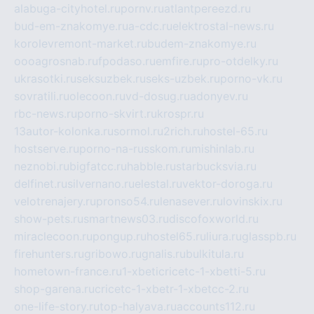
alabuga-cityhotel.ru
pornv.ru
atlantpereezd.ru
bud-em-znakomye.ru
a-cdc.ru
elektrostal-news.ru
korolevremont-market.ru
budem-znakomye.ru
oooagrosnab.ru
fpodaso.ru
emfire.ru
pro-otdelky.ru
ukrasotki.ru
seksuzbek.ru
seks-uzbek.ru
porno-vk.ru
sovratili.ru
olecoon.ru
vd-dosug.ru
adonyev.ru
rbc-news.ru
porno-skvirt.ru
krospr.ru
13autor-kolonka.ru
sormol.ru
2rich.ru
hostel-65.ru
hostserve.ru
porno-na-russkom.ru
mishinlab.ru
neznobi.ru
bigfatcc.ru
habble.ru
starbucksvia.ru
delfinet.ru
silvernano.ru
elestal.ru
vektor-doroga.ru
velotrenajery.ru
pronso54.ru
lenasever.ru
lovinskix.ru
show-pets.ru
smartnews03.ru
discofoxworld.ru
miraclecoon.ru
pongup.ru
hostel65.ru
liura.ru
glasspb.ru
firehunters.ru
gribowo.ru
gnalis.ru
bulkitula.ru
hometown-france.ru
1-xbeticricetc-1-xbetti-5.ru
shop-garena.ru
cricetc-1-xbetr-1-xbetcc-2.ru
one-life-story.ru
top-halyava.ru
accounts112.ru