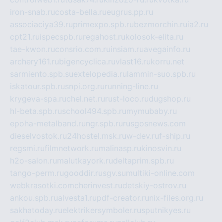
iron-snab.ru
costa-bella.ru
eugrus.pp.ru
associaciya39.ru
primexpo.spb.ru
bezmorchin.ru
ia2.ru
cpt21.ru
ispecspb.ru
regahost.ru
kolosok-elita.ru
tae-kwon.ru
consrio.com.ru
insiam.ru
avegainfo.ru
archery161.ru
bigencyclica.ru
vlast16.ru
korru.net
sarmiento.spb.su
extelopedia.ru
lammin-suo.spb.ru
iskatour.spb.ru
snpi.org.ru
running-line.ru
krygeva-spa.ru
chel.net.ru
rust-loco.ru
dugshop.ru
hl-beta.spb.ru
school494.spb.ru
mymubaby.ru
epoha-metalband.ru
ngr.spb.ru
rusgosnews.com
dieselvostok.ru
24hostel.msk.ru
w-dev.ru
f-ship.ru
regsmi.ru
filmnetwork.ru
malinasp.ru
kinosvin.ru
h2o-salon.ru
malutkayork.ru
deltaprim.spb.ru
tango-perm.ru
gooddir.ru
sgv.su
multiki-online.com
webkrasotki.com
cherinvest.ru
detskiy-ostrov.ru
ankou.spb.ru
alvesta1.ru
pdf-creator.ru
nix-files.org.ru
sakhatoday.ru
elektrikersymboler.ru
sputnikyes.ru