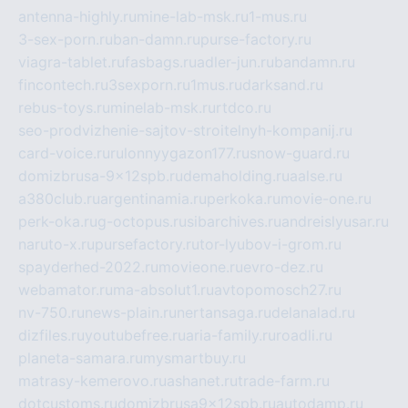
antenna-highly.ru
mine-lab-msk.ru
1-mus.ru
3-sex-porn.ru
ban-damn.ru
purse-factory.ru
viagra-tablet.ru
fasbags.ru
adler-jun.ru
bandamn.ru
fincontech.ru
3sexporn.ru
1mus.ru
darksand.ru
rebus-toys.ru
minelab-msk.ru
rtdco.ru
seo-prodvizhenie-sajtov-stroitelnyh-kompanij.ru
card-voice.ru
rulonnyygazon177.ru
snow-guard.ru
domizbrusa-9x12spb.ru
demaholding.ru
aalse.ru
a380club.ru
argentinamia.ru
perkoka.ru
movie-one.ru
perk-oka.ru
g-octopus.ru
sibarchives.ru
andreislyusar.ru
naruto-x.ru
pursefactory.ru
tor-lyubov-i-grom.ru
spayderhed-2022.ru
movieone.ru
evro-dez.ru
webamator.ru
ma-absolut1.ru
avtopomosch27.ru
nv-750.ru
news-plain.ru
nertansaga.ru
delanalad.ru
dizfiles.ru
youtubefree.ru
aria-family.ru
roadli.ru
planeta-samara.ru
mysmartbuy.ru
matrasy-kemerovo.ru
ashanet.ru
trade-farm.ru
dotcustoms.ru
domizbrusa9x12spb.ru
autodamp.ru