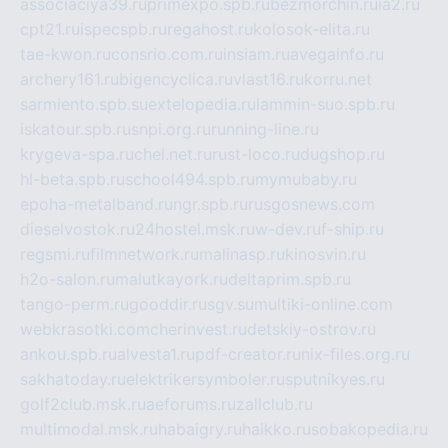
associaciya39.ru
primexpo.spb.ru
bezmorchin.ru
ia2.ru
cpt21.ru
ispecspb.ru
regahost.ru
kolosok-elita.ru
tae-kwon.ru
consrio.com.ru
insiam.ru
avegainfo.ru
archery161.ru
bigencyclica.ru
vlast16.ru
korru.net
sarmiento.spb.su
extelopedia.ru
lammin-suo.spb.ru
iskatour.spb.ru
snpi.org.ru
running-line.ru
krygeva-spa.ru
chel.net.ru
rust-loco.ru
dugshop.ru
hl-beta.spb.ru
school494.spb.ru
mymubaby.ru
epoha-metalband.ru
ngr.spb.ru
rusgosnews.com
dieselvostok.ru
24hostel.msk.ru
w-dev.ru
f-ship.ru
regsmi.ru
filmnetwork.ru
malinasp.ru
kinosvin.ru
h2o-salon.ru
malutkayork.ru
deltaprim.spb.ru
tango-perm.ru
gooddir.ru
sgv.su
multiki-online.com
webkrasotki.com
cherinvest.ru
detskiy-ostrov.ru
ankou.spb.ru
alvesta1.ru
pdf-creator.ru
nix-files.org.ru
sakhatoday.ru
elektrikersymboler.ru
sputnikyes.ru
golf2club.msk.ru
aeforums.ru
zallclub.ru
multimodal.msk.ru
habaigry.ru
haikko.ru
sobakopedia.ru