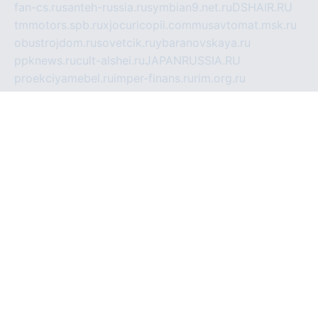
fan-cs.ru
santeh-russia.ru
symbian9.net.ru
DSHAIR.RU
tmmotors.spb.ru
xjocuricopii.com
musavtomat.msk.ru
obustrojdom.ru
sovetcik.ru
ybaranovskaya.ru
ppknews.ru
cult-alshei.ru
JAPANRUSSIA.RU
proekciyamebel.ru
imper-finans.ru
rim.org.ru
glamourai.ru
brassminus.ru
zabor-pro.ru
ftn.pp.ru
dorogoe58.ru
laimengpacker.ru
kuzova-zapchasti.ru
sageerp.ru
taxodrom.ru
dsrazvitie.ru
hardcity.net.ru
ratinghomegames.ru
topservice25.ru
gubernyan.ru
gtglasslined.ru
ii4.ru
tssport.spb.ru
andorra24.com
blackwallstreet.ru
oboimos.ru
optim-doors.com.ru
ikuch.ru
nycr.org.ru
npa21.ru
vremya-ch.spb.ru
desert000.ru
ivtorgi.ru
ifiori.ru
catalog-statei.ru
dcv.org.ru
spetsmaster174.ru
ipkameryhiseeu.ru
dum26.ru
ruspol.spb.ru
fr-opendp.ru
kam-solnyshko.ru
cheyenne-arapaho.ru
sevzapmetal.spb.ru
ted-lapidus.spb.ru
parasite-eliminator.ru
sigma-complete.ru
modernworld.ru
dama-moda.ru