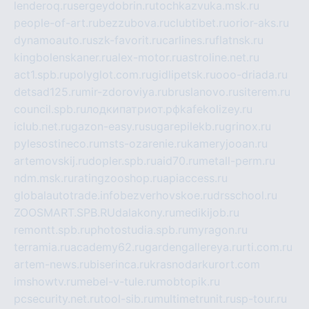
lenderoq.ru
sergeydobrin.ru
tochkazvuka.msk.ru
people-of-art.ru
bezzubova.ru
clubtibet.ru
orior-aks.ru
dynamoauto.ru
szk-favorit.ru
carlines.ru
flatnsk.ru
kingbolenskaner.ru
alex-motor.ru
astroline.net.ru
act1.spb.ru
polyglot.com.ru
gidlipetsk.ru
ooo-driada.ru
detsad125.ru
mir-zdoroviya.ru
bruslanovo.ru
siterem.ru
council.spb.ru
лодкипатриот.рф
kafekolizey.ru
iclub.net.ru
gazon-easy.ru
sugarepilekb.ru
grinox.ru
pylesostineco.ru
msts-ozarenie.ru
kameryjooan.ru
artemovskij.ru
dopler.spb.ru
aid70.ru
metall-perm.ru
ndm.msk.ru
ratingzooshop.ru
apiaccess.ru
globalautotrade.info
bezverhovskoe.ru
drsschool.ru
ZOOSMART.SPB.RU
dalakony.ru
medikijob.ru
remontt.spb.ru
photostudia.spb.ru
myragon.ru
terramia.ru
academy62.ru
gardengallereya.ru
rti.com.ru
artem-news.ru
biserinca.ru
krasnodarkurort.com
imshowtv.ru
mebel-v-tule.ru
mobtopik.ru
pcsecurity.net.ru
tool-sib.ru
multimetrunit.ru
sp-tour.ru