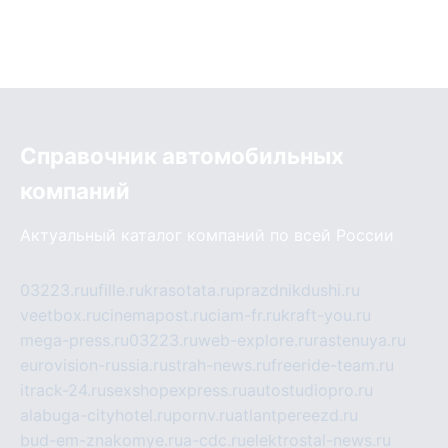
Справочник автомобильных
компаний
Актуальный каталог компаний по всей России
03223.ru
ufille.ru
krasotata.ru
prazdnikdushi.ru
veetbox.ru
cinemapost.ru
ciam-fr.ru
kraft-you.ru
mega-press.ru
03223.ru
web-explore.ru
rastenuya.ru
eurovision-russia.ru
strah-news.ru
freeride-team.ru
itrack-24.ru
sexshopexpress.ru
autostudiopro.ru
alabuga-cityhotel.ru
pornv.ru
atlantpereezd.ru
bud-em-znakomye.ru
a-cdc.ru
elektrostal-news.ru