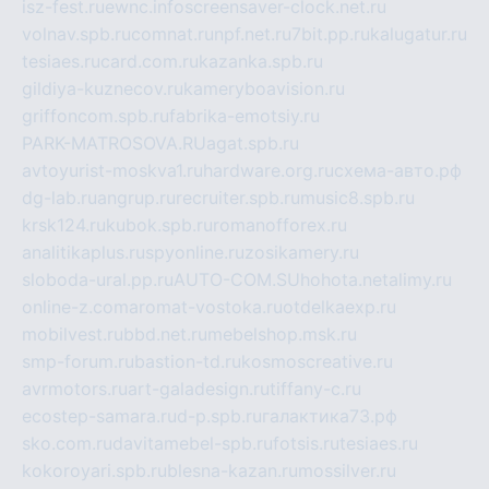
isz-fest.ru
ewnc.info
screensaver-clock.net.ru
volnav.spb.ru
comnat.ru
npf.net.ru
7bit.pp.ru
kalugatur.ru
tesiaes.ru
card.com.ru
kazanka.spb.ru
gildiya-kuznecov.ru
kameryboavision.ru
griffoncom.spb.ru
fabrika-emotsiy.ru
PARK-MATROSOVA.RU
agat.spb.ru
avtoyurist-moskva1.ru
hardware.org.ru
схема-авто.рф
dg-lab.ru
angrup.ru
recruiter.spb.ru
music8.spb.ru
krsk124.ru
kubok.spb.ru
romanofforex.ru
analitikaplus.ru
spyonline.ru
zosikamery.ru
sloboda-ural.pp.ru
AUTO-COM.SU
hohota.net
alimy.ru
online-z.com
aromat-vostoka.ru
otdelkaexp.ru
mobilvest.ru
bbd.net.ru
mebelshop.msk.ru
smp-forum.ru
bastion-td.ru
kosmoscreative.ru
avrmotors.ru
art-galadesign.ru
tiffany-c.ru
ecostep-samara.ru
d-p.spb.ru
галактика73.рф
sko.com.ru
davitamebel-spb.ru
fotsis.ru
tesiaes.ru
kokoroyari.spb.ru
blesna-kazan.ru
mossilver.ru