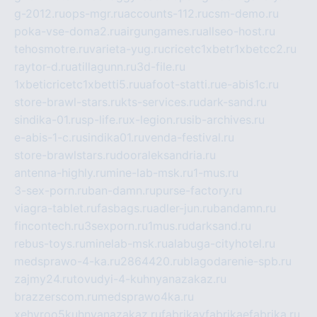
g-2012.ru
ops-mgr.ru
accounts-112.ru
csm-demo.ru
poka-vse-doma2.ru
airgungames.ru
allseo-host.ru
tehosmotre.ru
varieta-yug.ru
cricetc1xbetr1xbetcc2.ru
raytor-d.ru
atillagunn.ru
3d-file.ru
1xbeticricetc1xbetti5.ru
uafoot-statti.ru
e-abis1c.ru
store-brawl-stars.ru
kts-services.ru
dark-sand.ru
sindika-01.ru
sp-life.ru
x-legion.ru
sib-archives.ru
e-abis-1-c.ru
sindika01.ru
venda-festival.ru
store-brawlstars.ru
dooraleksandria.ru
antenna-highly.ru
mine-lab-msk.ru
1-mus.ru
3-sex-porn.ru
ban-damn.ru
purse-factory.ru
viagra-tablet.ru
fasbags.ru
adler-jun.ru
bandamn.ru
fincontech.ru
3sexporn.ru
1mus.ru
darksand.ru
rebus-toys.ru
minelab-msk.ru
alabuga-cityhotel.ru
medsprawo-4-ka.ru
2864420.ru
blagodarenie-spb.ru
zajmy24.ru
tovudyi-4-kuhnyanazakaz.ru
brazzerscom.ru
medsprawo4ka.ru
xehyroo5kuhnyanazakaz.ru
fabrikayfabrikaefabrika.ru