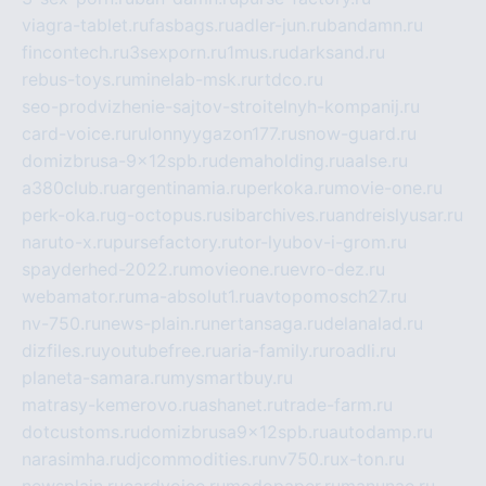
viagra-tablet.ru
fasbags.ru
adler-jun.ru
bandamn.ru
fincontech.ru
3sexporn.ru
1mus.ru
darksand.ru
rebus-toys.ru
minelab-msk.ru
rtdco.ru
seo-prodvizhenie-sajtov-stroitelnyh-kompanij.ru
card-voice.ru
rulonnyygazon177.ru
snow-guard.ru
domizbrusa-9x12spb.ru
demaholding.ru
aalse.ru
a380club.ru
argentinamia.ru
perkoka.ru
movie-one.ru
perk-oka.ru
g-octopus.ru
sibarchives.ru
andreislyusar.ru
naruto-x.ru
pursefactory.ru
tor-lyubov-i-grom.ru
spayderhed-2022.ru
movieone.ru
evro-dez.ru
webamator.ru
ma-absolut1.ru
avtopomosch27.ru
nv-750.ru
news-plain.ru
nertansaga.ru
delanalad.ru
dizfiles.ru
youtubefree.ru
aria-family.ru
roadli.ru
planeta-samara.ru
mysmartbuy.ru
matrasy-kemerovo.ru
ashanet.ru
trade-farm.ru
dotcustoms.ru
domizbrusa9x12spb.ru
autodamp.ru
narasimha.ru
djcommodities.ru
nv750.ru
x-ton.ru
newsplain.ru
cardvoice.ru
modopaper.ru
manunae.ru