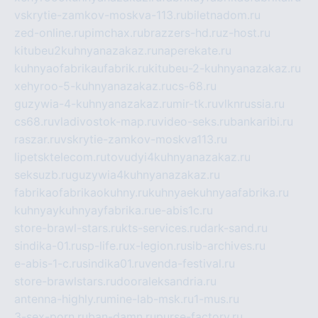
vskrytie-zamkov-moskva-113.ru
biletnadom.ru
zed-online.ru
pimchax.ru
brazzers-hd.ru
z-host.ru
kitubeu2kuhnyanazakaz.ru
naperekate.ru
kuhnyaofabrikaufabrik.ru
kitubeu-2-kuhnyanazakaz.ru
xehyroo-5-kuhnyanazakaz.ru
cs-68.ru
guzywia-4-kuhnyanazakaz.ru
mir-tk.ru
vlknrussia.ru
cs68.ru
vladivostok-map.ru
video-seks.ru
bankaribi.ru
raszar.ru
vskrytie-zamkov-moskva113.ru
lipetsktelecom.ru
tovudyi4kuhnyanazakaz.ru
seksuzb.ru
guzywia4kuhnyanazakaz.ru
fabrikaofabrikaokuhny.ru
kuhnyaekuhnyaafabrika.ru
kuhnyaykuhnyayfabrika.ru
e-abis1c.ru
store-brawl-stars.ru
kts-services.ru
dark-sand.ru
sindika-01.ru
sp-life.ru
x-legion.ru
sib-archives.ru
e-abis-1-c.ru
sindika01.ru
venda-festival.ru
store-brawlstars.ru
dooraleksandria.ru
antenna-highly.ru
mine-lab-msk.ru
1-mus.ru
3-sex-porn.ru
ban-damn.ru
purse-factory.ru