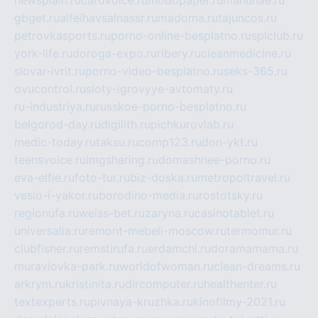
gbget.ru
alfeihavsalnassr.ru
madoma.ru
tajuncos.ru
petrovkasports.ru
porno-online-besplatno.ru
splclub.ru
york-life.ru
doroga-expo.ru
ribery.ru
cleanmedicine.ru
slovar-ivrit.ru
porno-video-besplatno.ru
seks-365.ru
ovucontrol.ru
sloty-igrovyye-avtomaty.ru
ru-industriya.ru
russkoe-porno-besplatno.ru
belgorod-day.ru
digilith.ru
pichkurovlab.ru
medic-today.ru
taksu.ru
comp123.ru
don-ykt.ru
teensvoice.ru
imgsharing.ru
domashnee-porno.ru
eva-elfie.ru
foto-tur.ru
biz-doska.ru
metropoltravel.ru
veslo-i-yakor.ru
borodino-media.ru
rostotsky.ru
regionufa.ru
weiss-bet.ru
zaryna.ru
casinotablet.ru
universalia.ru
remont-mebeli-moscow.ru
termomur.ru
clubfisher.ru
remstirufa.ru
erdamchi.ru
doramamama.ru
muraviovka-park.ru
worldofwoman.ru
clean-dreams.ru
arkrym.ru
kristinita.ru
dircomputer.ru
healthenter.ru
textexperts.ru
pivnaya-kruzhka.ru
kinofilmy-2021.ru