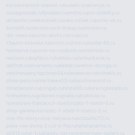
korolevremont-market.ru
budem-znakomye.ru
oooagrosnab.ru
fpodaso.ru
emfire.ru
pro-otdelky.ru
ukrasotki.ru
seksuzbek.ru
seks-uzbek.ru
porno-vk.ru
sovratili.ru
olecoon.ru
vd-dosug.ru
adonyev.ru
rbc-news.ru
porno-skvirt.ru
krospr.ru
13autor-kolonka.ru
sormol.ru
2rich.ru
hostel-65.ru
hostserve.ru
porno-na-russkom.ru
mishinlab.ru
neznobi.ru
bigfatcc.ru
habble.ru
starbucksvia.ru
delfinet.ru
silvernano.ru
elestal.ru
vektor-doroga.ru
velotrenajery.ru
pronso54.ru
lenasever.ru
lovinskix.ru
show-pets.ru
smartnews03.ru
discofoxworld.ru
miraclecoon.ru
pongup.ru
hostel65.ru
liura.ru
glasspb.ru
firehunters.ru
gribowo.ru
gnalis.ru
bulkitula.ru
hometown-france.ru
1-xbeticricetc-1-xbetti-5.ru
shop-garena.ru
cricetc-1-xbetr-1-xbetcc-2.ru
one-life-story.ru
top-halyava.ru
accounts112.ru
poka-vse-doma-2.ru
3-d-file.ru
hahahaharms.ru
g2012.ru
tst-1.ru
shaggy-cat.ru
opsmgr.ru
ev-gallery.ru