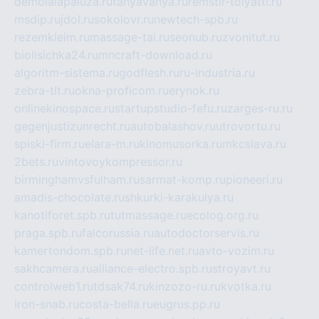
demolalapaluza.ru
tanyavanya.ru
remstir-tolyatti.ru
msdip.ru
jdol.ru
sokolovr.ru
newtech-spb.ru
rezemkleim.ru
massage-tai.ru
seonub.ru
zvonitut.ru
biolisichka24.ru
mncraft-download.ru
algoritm-sistema.ru
godflesh.ru
ru-industria.ru
zebra-tlt.ru
okna-proficom.ru
erynok.ru
onlinekinospace.ru
startupstudio-fefu.ru
zarges-ru.ru
gegenjustizunrecht.ru
autobalashov.ru
utrovortu.ru
spiski-firm.ru
elara-m.ru
kinomusorka.ru
mkcslava.ru
2bets.ru
vintovoykompressor.ru
birminghamvsfulham.ru
sarmat-komp.ru
pioneeri.ru
amadis-chocolate.ru
shkurki-karakulya.ru
kanotiforet.spb.ru
tutmassage.ru
ecolog.org.ru
praga.spb.ru
falcorussia.ru
autodoctorservis.ru
kamertondom.spb.ru
net-life.net.ru
avto-vozim.ru
sakhcamera.ru
alliance-electro.spb.ru
stroyavt.ru
controlweb1.ru
tdsak74.ru
kinzozo-ru.ru
kvotka.ru
iron-snab.ru
costa-bella.ru
eugrus.pp.ru