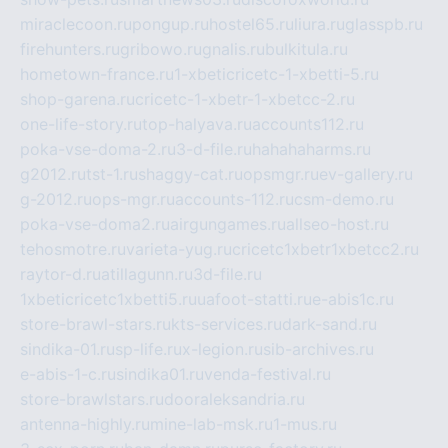
miraclecoon.ru
pongup.ru
hostel65.ru
liura.ru
glasspb.ru
firehunters.ru
gribowo.ru
gnalis.ru
bulkitula.ru
hometown-france.ru
1-xbeticricetc-1-xbetti-5.ru
shop-garena.ru
cricetc-1-xbetr-1-xbetcc-2.ru
one-life-story.ru
top-halyava.ru
accounts112.ru
poka-vse-doma-2.ru
3-d-file.ru
hahahaharms.ru
g2012.ru
tst-1.ru
shaggy-cat.ru
opsmgr.ru
ev-gallery.ru
g-2012.ru
ops-mgr.ru
accounts-112.ru
csm-demo.ru
poka-vse-doma2.ru
airgungames.ru
allseo-host.ru
tehosmotre.ru
varieta-yug.ru
cricetc1xbetr1xbetcc2.ru
raytor-d.ru
atillagunn.ru
3d-file.ru
1xbeticricetc1xbetti5.ru
uafoot-statti.ru
e-abis1c.ru
store-brawl-stars.ru
kts-services.ru
dark-sand.ru
sindika-01.ru
sp-life.ru
x-legion.ru
sib-archives.ru
e-abis-1-c.ru
sindika01.ru
venda-festival.ru
store-brawlstars.ru
dooraleksandria.ru
antenna-highly.ru
mine-lab-msk.ru
1-mus.ru