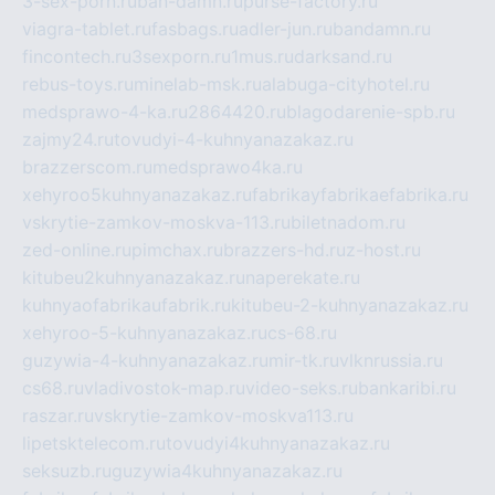
3-sex-porn.ru
ban-damn.ru
purse-factory.ru
viagra-tablet.ru
fasbags.ru
adler-jun.ru
bandamn.ru
fincontech.ru
3sexporn.ru
1mus.ru
darksand.ru
rebus-toys.ru
minelab-msk.ru
alabuga-cityhotel.ru
medsprawo-4-ka.ru
2864420.ru
blagodarenie-spb.ru
zajmy24.ru
tovudyi-4-kuhnyanazakaz.ru
brazzerscom.ru
medsprawo4ka.ru
xehyroo5kuhnyanazakaz.ru
fabrikayfabrikaefabrika.ru
vskrytie-zamkov-moskva-113.ru
biletnadom.ru
zed-online.ru
pimchax.ru
brazzers-hd.ru
z-host.ru
kitubeu2kuhnyanazakaz.ru
naperekate.ru
kuhnyaofabrikaufabrik.ru
kitubeu-2-kuhnyanazakaz.ru
xehyroo-5-kuhnyanazakaz.ru
cs-68.ru
guzywia-4-kuhnyanazakaz.ru
mir-tk.ru
vlknrussia.ru
cs68.ru
vladivostok-map.ru
video-seks.ru
bankaribi.ru
raszar.ru
vskrytie-zamkov-moskva113.ru
lipetsktelecom.ru
tovudyi4kuhnyanazakaz.ru
seksuzb.ru
guzywia4kuhnyanazakaz.ru