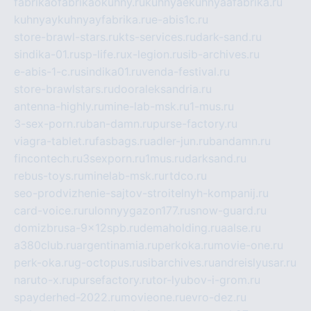
fabrikaofabrikaokuhny.ru
kuhnyaekuhnyaafabrika.ru
kuhnyaykuhnyayfabrika.ru
e-abis1c.ru
store-brawl-stars.ru
kts-services.ru
dark-sand.ru
sindika-01.ru
sp-life.ru
x-legion.ru
sib-archives.ru
e-abis-1-c.ru
sindika01.ru
venda-festival.ru
store-brawlstars.ru
dooraleksandria.ru
antenna-highly.ru
mine-lab-msk.ru
1-mus.ru
3-sex-porn.ru
ban-damn.ru
purse-factory.ru
viagra-tablet.ru
fasbags.ru
adler-jun.ru
bandamn.ru
fincontech.ru
3sexporn.ru
1mus.ru
darksand.ru
rebus-toys.ru
minelab-msk.ru
rtdco.ru
seo-prodvizhenie-sajtov-stroitelnyh-kompanij.ru
card-voice.ru
rulonnyygazon177.ru
snow-guard.ru
domizbrusa-9x12spb.ru
demaholding.ru
aalse.ru
a380club.ru
argentinamia.ru
perkoka.ru
movie-one.ru
perk-oka.ru
g-octopus.ru
sibarchives.ru
andreislyusar.ru
naruto-x.ru
pursefactory.ru
tor-lyubov-i-grom.ru
spayderhed-2022.ru
movieone.ru
evro-dez.ru