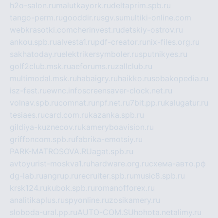
h2o-salon.ru
malutkayork.ru
deltaprim.spb.ru
tango-perm.ru
gooddir.ru
sgv.su
multiki-online.com
webkrasotki.com
cherinvest.ru
detskiy-ostrov.ru
ankou.spb.ru
alvesta1.ru
pdf-creator.ru
nix-files.org.ru
sakhatoday.ru
elektrikersymboler.ru
sputnikyes.ru
golf2club.msk.ru
aeforums.ru
zallclub.ru
multimodal.msk.ru
habaigry.ru
haikko.ru
sobakopedia.ru
isz-fest.ru
ewnc.info
screensaver-clock.net.ru
volnav.spb.ru
comnat.ru
npf.net.ru
7bit.pp.ru
kalugatur.ru
tesiaes.ru
card.com.ru
kazanka.spb.ru
gildiya-kuznecov.ru
kameryboavision.ru
griffoncom.spb.ru
fabrika-emotsiy.ru
PARK-MATROSOVA.RU
agat.spb.ru
avtoyurist-moskva1.ru
hardware.org.ru
схема-авто.рф
dg-lab.ru
angrup.ru
recruiter.spb.ru
music8.spb.ru
krsk124.ru
kubok.spb.ru
romanofforex.ru
analitikaplus.ru
spyonline.ru
zosikamery.ru
sloboda-ural.pp.ru
AUTO-COM.SU
hohota.net
alimy.ru