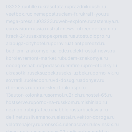
03223.ru
ufille.ru
krasotata.ru
prazdnikdushi.ru
veetbox.ru
cinemapost.ru
ciam-fr.ru
kraft-you.ru
mega-press.ru
03223.ru
web-explore.ru
rastenuya.ru
eurovision-russia.ru
strah-news.ru
freeride-team.ru
itrack-24.ru
sexshopexpress.ru
autostudiopro.ru
alabuga-cityhotel.ru
pornv.ru
atlantpereezd.ru
bud-em-znakomye.ru
a-cdc.ru
elektrostal-news.ru
korolevremont-market.ru
budem-znakomye.ru
oooagrosnab.ru
fpodaso.ru
emfire.ru
pro-otdelky.ru
ukrasotki.ru
seksuzbek.ru
seks-uzbek.ru
porno-vk.ru
sovratili.ru
olecoon.ru
vd-dosug.ru
adonyev.ru
rbc-news.ru
porno-skvirt.ru
krospr.ru
13autor-kolonka.ru
sormol.ru
2rich.ru
hostel-65.ru
hostserve.ru
porno-na-russkom.ru
mishinlab.ru
neznobi.ru
bigfatcc.ru
habble.ru
starbucksvia.ru
delfinet.ru
silvernano.ru
elestal.ru
vektor-doroga.ru
velotrenajery.ru
pronso54.ru
lenasever.ru
lovinskix.ru
show-pets.ru
smartnews03.ru
discofoxworld.ru