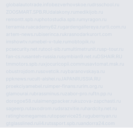
globalautotrade.info
bezverhovskoe.ru
drsschool.ru
ZOOSMART.SPB.RU
dalakony.ru
medikijob.ru
remontt.spb.ru
photostudia.spb.ru
myragon.ru
terramia.ru
academy62.ru
gardengallereya.ru
rti.com.ru
artem-news.ru
biserinca.ru
krasnodarkurort.com
imshowtv.ru
mebel-v-tule.ru
mobtopik.ru
pcsecurity.net.ru
tool-sib.ru
multimetrunit.ru
sp-tour.ru
fan-cs.ru
santeh-russia.ru
symbian9.net.ru
DSHAIR.RU
tmmotors.spb.ru
xjocuricopii.com
musavtomat.msk.ru
obustrojdom.ru
sovetcik.ru
ybaranovskaya.ru
ppknews.ru
cult-alshei.ru
JAPANRUSSIA.RU
proekciyamebel.ru
imper-finans.ru
rim.org.ru
glamourai.ru
brassminus.ru
zabor-pro.ru
ftn.pp.ru
dorogoe58.ru
laimengpacker.ru
kuzova-zapchasti.ru
sageerp.ru
taxodrom.ru
dsrazvitie.ru
hardcity.net.ru
ratinghomegames.ru
topservice25.ru
gubernyan.ru
gtglasslined.ru
ii4.ru
tssport.spb.ru
andorra24.com
blackwallstreet.ru
oboimos.ru
optim-doors.com.ru