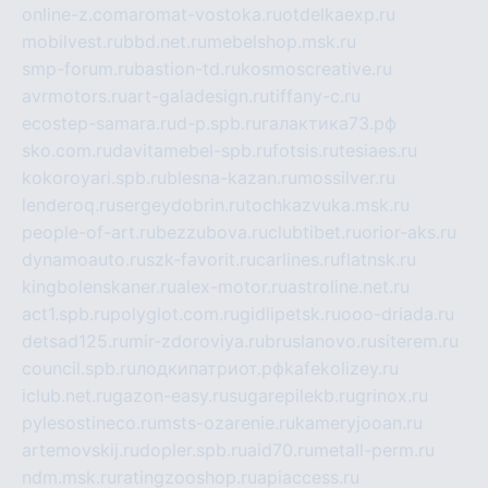
online-z.com
aromat-vostoka.ru
otdelkaexp.ru
mobilvest.ru
bbd.net.ru
mebelshop.msk.ru
smp-forum.ru
bastion-td.ru
kosmoscreative.ru
avrmotors.ru
art-galadesign.ru
tiffany-c.ru
ecostep-samara.ru
d-p.spb.ru
галактика73.рф
sko.com.ru
davitamebel-spb.ru
fotsis.ru
tesiaes.ru
kokoroyari.spb.ru
blesna-kazan.ru
mossilver.ru
lenderoq.ru
sergeydobrin.ru
tochkazvuka.msk.ru
people-of-art.ru
bezzubova.ru
clubtibet.ru
orior-aks.ru
dynamoauto.ru
szk-favorit.ru
carlines.ru
flatnsk.ru
kingbolenskaner.ru
alex-motor.ru
astroline.net.ru
act1.spb.ru
polyglot.com.ru
gidlipetsk.ru
ooo-driada.ru
detsad125.ru
mir-zdoroviya.ru
bruslanovo.ru
siterem.ru
council.spb.ru
лодкипатриот.рф
kafekolizey.ru
iclub.net.ru
gazon-easy.ru
sugarepilekb.ru
grinox.ru
pylesostineco.ru
msts-ozarenie.ru
kameryjooan.ru
artemovskij.ru
dopler.spb.ru
aid70.ru
metall-perm.ru
ndm.msk.ru
ratingzooshop.ru
apiaccess.ru