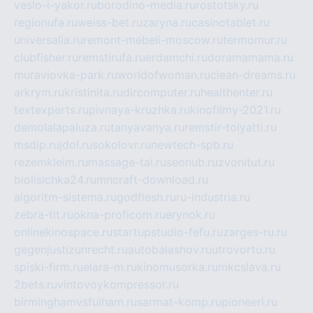
veslo-i-yakor.ru
borodino-media.ru
rostotsky.ru
regionufa.ru
weiss-bet.ru
zaryna.ru
casinotablet.ru
universalia.ru
remont-mebeli-moscow.ru
termomur.ru
clubfisher.ru
remstirufa.ru
erdamchi.ru
doramamama.ru
muraviovka-park.ru
worldofwoman.ru
clean-dreams.ru
arkrym.ru
kristinita.ru
dircomputer.ru
healthenter.ru
textexperts.ru
pivnaya-kruzhka.ru
kinofilmy-2021.ru
demolalapaluza.ru
tanyavanya.ru
remstir-tolyatti.ru
msdip.ru
jdol.ru
sokolovr.ru
newtech-spb.ru
rezemkleim.ru
massage-tai.ru
seonub.ru
zvonitut.ru
biolisichka24.ru
mncraft-download.ru
algoritm-sistema.ru
godflesh.ru
ru-industria.ru
zebra-tlt.ru
okna-proficom.ru
erynok.ru
onlinekinospace.ru
startupstudio-fefu.ru
zarges-ru.ru
gegenjustizunrecht.ru
autobalashov.ru
utrovortu.ru
spiski-firm.ru
elara-m.ru
kinomusorka.ru
mkcslava.ru
2bets.ru
vintovoykompressor.ru
birminghamvsfulham.ru
sarmat-komp.ru
pioneeri.ru