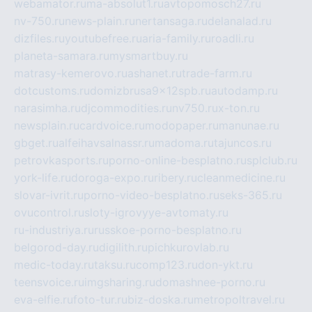
webamator.ru
ma-absolut1.ru
avtopomosch27.ru
nv-750.ru
news-plain.ru
nertansaga.ru
delanalad.ru
dizfiles.ru
youtubefree.ru
aria-family.ru
roadli.ru
planeta-samara.ru
mysmartbuy.ru
matrasy-kemerovo.ru
ashanet.ru
trade-farm.ru
dotcustoms.ru
domizbrusa9x12spb.ru
autodamp.ru
narasimha.ru
djcommodities.ru
nv750.ru
x-ton.ru
newsplain.ru
cardvoice.ru
modopaper.ru
manunae.ru
gbget.ru
alfeihavsalnassr.ru
madoma.ru
tajuncos.ru
petrovkasports.ru
porno-online-besplatno.ru
splclub.ru
york-life.ru
doroga-expo.ru
ribery.ru
cleanmedicine.ru
slovar-ivrit.ru
porno-video-besplatno.ru
seks-365.ru
ovucontrol.ru
sloty-igrovyye-avtomaty.ru
ru-industriya.ru
russkoe-porno-besplatno.ru
belgorod-day.ru
digilith.ru
pichkurovlab.ru
medic-today.ru
taksu.ru
comp123.ru
don-ykt.ru
teensvoice.ru
imgsharing.ru
domashnee-porno.ru
eva-elfie.ru
foto-tur.ru
biz-doska.ru
metropoltravel.ru