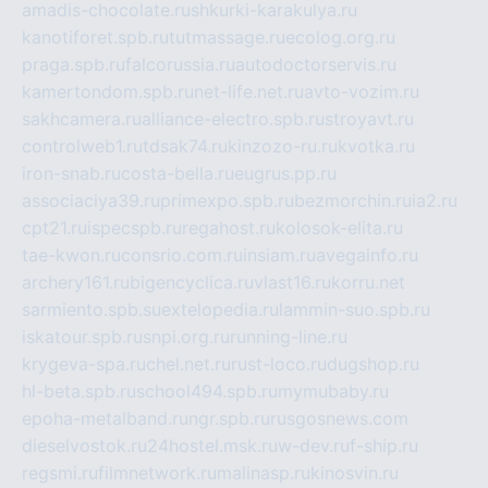
amadis-chocolate.ru
shkurki-karakulya.ru
kanotiforet.spb.ru
tutmassage.ru
ecolog.org.ru
praga.spb.ru
falcorussia.ru
autodoctorservis.ru
kamertondom.spb.ru
net-life.net.ru
avto-vozim.ru
sakhcamera.ru
alliance-electro.spb.ru
stroyavt.ru
controlweb1.ru
tdsak74.ru
kinzozo-ru.ru
kvotka.ru
iron-snab.ru
costa-bella.ru
eugrus.pp.ru
associaciya39.ru
primexpo.spb.ru
bezmorchin.ru
ia2.ru
cpt21.ru
ispecspb.ru
regahost.ru
kolosok-elita.ru
tae-kwon.ru
consrio.com.ru
insiam.ru
avegainfo.ru
archery161.ru
bigencyclica.ru
vlast16.ru
korru.net
sarmiento.spb.su
extelopedia.ru
lammin-suo.spb.ru
iskatour.spb.ru
snpi.org.ru
running-line.ru
krygeva-spa.ru
chel.net.ru
rust-loco.ru
dugshop.ru
hl-beta.spb.ru
school494.spb.ru
mymubaby.ru
epoha-metalband.ru
ngr.spb.ru
rusgosnews.com
dieselvostok.ru
24hostel.msk.ru
w-dev.ru
f-ship.ru
regsmi.ru
filmnetwork.ru
malinasp.ru
kinosvin.ru