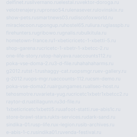
delfinet.ru
silvernano.ru
elestal.ru
vektor-doroga.ru
velotrenajery.ru
pronso54.ru
lenasever.ru
lovinskix.ru
show-pets.ru
smartnews03.ru
discofoxworld.ru
miraclecoon.ru
pongup.ru
hostel65.ru
liura.ru
glasspb.ru
firehunters.ru
gribowo.ru
gnalis.ru
bulkitula.ru
hometown-france.ru
1-xbeticricetc-1-xbetti-5.ru
shop-garena.ru
cricetc-1-xbetr-1-xbetcc-2.ru
one-life-story.ru
top-halyava.ru
accounts112.ru
poka-vse-doma-2.ru
3-d-file.ru
hahahaharms.ru
g2012.ru
tst-1.ru
shaggy-cat.ru
opsmgr.ru
ev-gallery.ru
g-2012.ru
ops-mgr.ru
accounts-112.ru
csm-demo.ru
poka-vse-doma2.ru
airgungames.ru
allseo-host.ru
tehosmotre.ru
varieta-yug.ru
cricetc1xbetr1xbetcc2.ru
raytor-d.ru
atillagunn.ru
3d-file.ru
1xbeticricetc1xbetti5.ru
uafoot-statti.ru
e-abis1c.ru
store-brawl-stars.ru
kts-services.ru
dark-sand.ru
sindika-01.ru
sp-life.ru
x-legion.ru
sib-archives.ru
e-abis-1-c.ru
sindika01.ru
venda-festival.ru