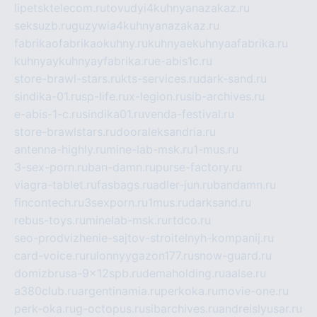
lipetsktelecom.ru
tovudyi4kuhnyanazakaz.ru
seksuzb.ru
guzywia4kuhnyanazakaz.ru
fabrikaofabrikaokuhny.ru
kuhnyaekuhnyaafabrika.ru
kuhnyaykuhnyayfabrika.ru
e-abis1c.ru
store-brawl-stars.ru
kts-services.ru
dark-sand.ru
sindika-01.ru
sp-life.ru
x-legion.ru
sib-archives.ru
e-abis-1-c.ru
sindika01.ru
venda-festival.ru
store-brawlstars.ru
dooraleksandria.ru
antenna-highly.ru
mine-lab-msk.ru
1-mus.ru
3-sex-porn.ru
ban-damn.ru
purse-factory.ru
viagra-tablet.ru
fasbags.ru
adler-jun.ru
bandamn.ru
fincontech.ru
3sexporn.ru
1mus.ru
darksand.ru
rebus-toys.ru
minelab-msk.ru
rtdco.ru
seo-prodvizhenie-sajtov-stroitelnyh-kompanij.ru
card-voice.ru
rulonnyygazon177.ru
snow-guard.ru
domizbrusa-9x12spb.ru
demaholding.ru
aalse.ru
a380club.ru
argentinamia.ru
perkoka.ru
movie-one.ru
perk-oka.ru
g-octopus.ru
sibarchives.ru
andreislyusar.ru