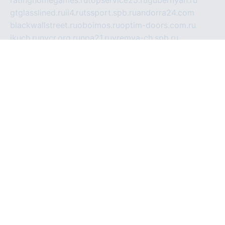
ratinghomegames.ru
topservice25.ru
gubernyan.ru
gtglasslined.ru
ii4.ru
tssport.spb.ru
andorra24.com
blackwallstreet.ru
oboimos.ru
optim-doors.com.ru
ikuch.ru
nycr.org.ru
npa21.ru
vremya-ch.spb.ru
desert000.ru
ivtorgi.ru
ifiori.ru
catalog-statei.ru
dcv.org.ru
spetsmaster174.ru
ipkameryhiseeu.ru
dum26.ru
ruspol.spb.ru
fr-opendp.ru
kam-solnyshko.ru
cheyenne-arapaho.ru
sevzapmetal.spb.ru
ted-lapidus.spb.ru
parasite-eliminator.ru
sigma-complete.ru
modernworld.ru
dama-moda.ru
eholot-group.ru
sk-nvkz.ru
DRONGOLD.RU
democratia2.ru
i-farmer.ru
mass-sport.org
jablonex.spb.ru
bookmess.ru
linkword.ru
refineua.com.ru
cs-spec.net.ru
altay-mebel.ru
DNK-THEATRE.RU
mechaniks.spb.ru
ipcamtechage.ru
skosta.ru
a-sun.ru
stroy-ldsp.ru
snowlands.org.ru
childrensshoes.ru
mrlizzy.ru
mebelsofiakrd.ru
bulizhenko.ru
rumantick.net.ru
mtszerno.ru