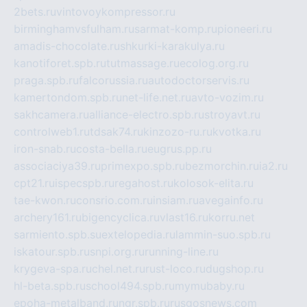
2bets.ru
vintovoykompressor.ru
birminghamvsfulham.ru
sarmat-komp.ru
pioneeri.ru
amadis-chocolate.ru
shkurki-karakulya.ru
kanotiforet.spb.ru
tutmassage.ru
ecolog.org.ru
praga.spb.ru
falcorussia.ru
autodoctorservis.ru
kamertondom.spb.ru
net-life.net.ru
avto-vozim.ru
sakhcamera.ru
alliance-electro.spb.ru
stroyavt.ru
controlweb1.ru
tdsak74.ru
kinzozo-ru.ru
kvotka.ru
iron-snab.ru
costa-bella.ru
eugrus.pp.ru
associaciya39.ru
primexpo.spb.ru
bezmorchin.ru
ia2.ru
cpt21.ru
ispecspb.ru
regahost.ru
kolosok-elita.ru
tae-kwon.ru
consrio.com.ru
insiam.ru
avegainfo.ru
archery161.ru
bigencyclica.ru
vlast16.ru
korru.net
sarmiento.spb.su
extelopedia.ru
lammin-suo.spb.ru
iskatour.spb.ru
snpi.org.ru
running-line.ru
krygeva-spa.ru
chel.net.ru
rust-loco.ru
dugshop.ru
hl-beta.spb.ru
school494.spb.ru
mymubaby.ru
epoha-metalband.ru
ngr.spb.ru
rusgosnews.com