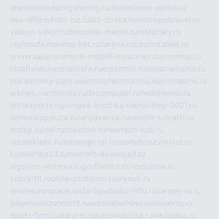
teensvoice.ru
imgsharing.ru
domashnee-porno.ru
eva-elfie.ru
foto-tur.ru
biz-doska.ru
metropoltravel.ru
veslo-i-yakor.ru
borodino-media.ru
rostotsky.ru
regionufa.ru
weiss-bet.ru
zaryna.ru
casinotablet.ru
universalia.ru
remont-mebeli-moscow.ru
termomur.ru
clubfisher.ru
remstirufa.ru
erdamchi.ru
doramamama.ru
muraviovka-park.ru
worldofwoman.ru
clean-dreams.ru
arkrym.ru
kristinita.ru
dircomputer.ru
healthenter.ru
textexperts.ru
pivnaya-kruzhka.ru
kinofilmy-2021.ru
demolalapaluza.ru
tanyavanya.ru
remstir-tolyatti.ru
msdip.ru
jdol.ru
sokolovr.ru
newtech-spb.ru
rezemkleim.ru
massage-tai.ru
seonub.ru
zvonitut.ru
biolisichka24.ru
mncraft-download.ru
algoritm-sistema.ru
godflesh.ru
ru-industria.ru
zebra-tlt.ru
okna-proficom.ru
erynok.ru
onlinekinospace.ru
startupstudio-fefu.ru
zarges-ru.ru
gegenjustizunrecht.ru
autobalashov.ru
utrovortu.ru
spiski-firm.ru
elara-m.ru
kinomusorka.ru
mkcslava.ru