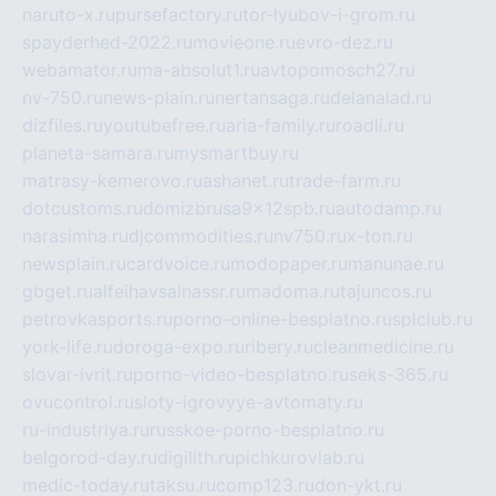
naruto-x.ru
pursefactory.ru
tor-lyubov-i-grom.ru
spayderhed-2022.ru
movieone.ru
evro-dez.ru
webamator.ru
ma-absolut1.ru
avtopomosch27.ru
nv-750.ru
news-plain.ru
nertansaga.ru
delanalad.ru
dizfiles.ru
youtubefree.ru
aria-family.ru
roadli.ru
planeta-samara.ru
mysmartbuy.ru
matrasy-kemerovo.ru
ashanet.ru
trade-farm.ru
dotcustoms.ru
domizbrusa9x12spb.ru
autodamp.ru
narasimha.ru
djcommodities.ru
nv750.ru
x-ton.ru
newsplain.ru
cardvoice.ru
modopaper.ru
manunae.ru
gbget.ru
alfeihavsalnassr.ru
madoma.ru
tajuncos.ru
petrovkasports.ru
porno-online-besplatno.ru
splclub.ru
york-life.ru
doroga-expo.ru
ribery.ru
cleanmedicine.ru
slovar-ivrit.ru
porno-video-besplatno.ru
seks-365.ru
ovucontrol.ru
sloty-igrovyye-avtomaty.ru
ru-industriya.ru
russkoe-porno-besplatno.ru
belgorod-day.ru
digilith.ru
pichkurovlab.ru
medic-today.ru
taksu.ru
comp123.ru
don-ykt.ru