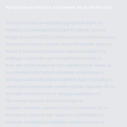
Актуальный каталог компаний по всей России
03223.ru
ufille.ru
krasotata.ru
prazdnikdushi.ru
veetbox.ru
cinemapost.ru
ciam-fr.ru
kraft-you.ru
mega-press.ru
03223.ru
web-explore.ru
rastenuya.ru
eurovision-russia.ru
strah-news.ru
freeride-team.ru
itrack-24.ru
sexshopexpress.ru
autostudiopro.ru
alabuga-cityhotel.ru
pornv.ru
atlantpereezd.ru
bud-em-znakomye.ru
a-cdc.ru
elektrostal-news.ru
korolevremont-market.ru
budem-znakomye.ru
oooagrosnab.ru
fpodaso.ru
emfire.ru
pro-otdelky.ru
ukrasotki.ru
seksuzbek.ru
seks-uzbek.ru
porno-vk.ru
sovratili.ru
olecoon.ru
vd-dosug.ru
adonyev.ru
rbc-news.ru
porno-skvirt.ru
krospr.ru
13autor-kolonka.ru
sormol.ru
2rich.ru
hostel-65.ru
hostserve.ru
porno-na-russkom.ru
mishinlab.ru
neznobi.ru
bigfatcc.ru
habble.ru
starbucksvia.ru