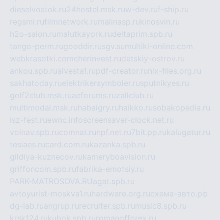
dieselvostok.ru
24hostel.msk.ru
w-dev.ru
f-ship.ru
regsmi.ru
filmnetwork.ru
malinasp.ru
kinosvin.ru
h2o-salon.ru
malutkayork.ru
deltaprim.spb.ru
tango-perm.ru
gooddir.ru
sgv.su
multiki-online.com
webkrasotki.com
cherinvest.ru
detskiy-ostrov.ru
ankou.spb.ru
alvesta1.ru
pdf-creator.ru
nix-files.org.ru
sakhatoday.ru
elektrikersymboler.ru
sputnikyes.ru
golf2club.msk.ru
aeforums.ru
zallclub.ru
multimodal.msk.ru
habaigry.ru
haikko.ru
sobakopedia.ru
isz-fest.ru
ewnc.info
screensaver-clock.net.ru
volnav.spb.ru
comnat.ru
npf.net.ru
7bit.pp.ru
kalugatur.ru
tesiaes.ru
card.com.ru
kazanka.spb.ru
gildiya-kuznecov.ru
kameryboavision.ru
griffoncom.spb.ru
fabrika-emotsiy.ru
PARK-MATROSOVA.RU
agat.spb.ru
avtoyurist-moskva1.ru
hardware.org.ru
схема-авто.рф
dg-lab.ru
angrup.ru
recruiter.spb.ru
music8.spb.ru
krsk124.ru
kubok.spb.ru
romanofforex.ru