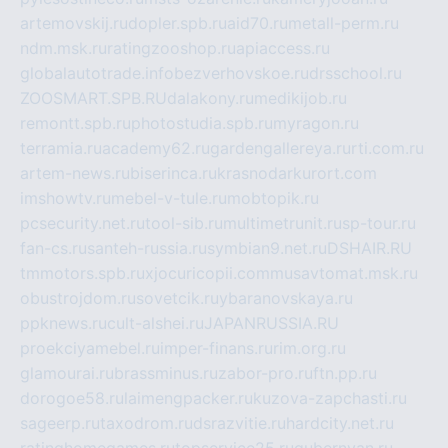
artemovskij.ru
dopler.spb.ru
aid70.ru
metall-perm.ru
ndm.msk.ru
ratingzooshop.ru
apiaccess.ru
globalautotrade.info
bezverhovskoe.ru
drsschool.ru
ZOOSMART.SPB.RU
dalakony.ru
medikijob.ru
remontt.spb.ru
photostudia.spb.ru
myragon.ru
terramia.ru
academy62.ru
gardengallereya.ru
rti.com.ru
artem-news.ru
biserinca.ru
krasnodarkurort.com
imshowtv.ru
mebel-v-tule.ru
mobtopik.ru
pcsecurity.net.ru
tool-sib.ru
multimetrunit.ru
sp-tour.ru
fan-cs.ru
santeh-russia.ru
symbian9.net.ru
DSHAIR.RU
tmmotors.spb.ru
xjocuricopii.com
musavtomat.msk.ru
obustrojdom.ru
sovetcik.ru
ybaranovskaya.ru
ppknews.ru
cult-alshei.ru
JAPANRUSSIA.RU
proekciyamebel.ru
imper-finans.ru
rim.org.ru
glamourai.ru
brassminus.ru
zabor-pro.ru
ftn.pp.ru
dorogoe58.ru
laimengpacker.ru
kuzova-zapchasti.ru
sageerp.ru
taxodrom.ru
dsrazvitie.ru
hardcity.net.ru