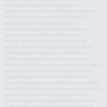
analitikaplus.ru
spyonline.ru
zosikamery.ru
sloboda-ural.pp.ru
AUTO-COM.SU
hohota.net
alimy.ru
online-z.com
aromat-vostoka.ru
otdelkaexp.ru
mobilvest.ru
bbd.net.ru
mebelshop.msk.ru
smp-forum.ru
bastion-td.ru
kosmoscreative.ru
avrmotors.ru
art-galadesign.ru
tiffany-c.ru
ecostep-samara.ru
d-p.spb.ru
галактика73.рф
sko.com.ru
davitamebel-spb.ru
fotsis.ru
tesiaes.ru
kokoroyari.spb.ru
blesna-kazan.ru
mossilver.ru
lenderoq.ru
sergeydobrin.ru
tochkazvuka.msk.ru
people-of-art.ru
bezzubova.ru
clubtibet.ru
orior-aks.ru
dynamoauto.ru
szk-favorit.ru
carlines.ru
flatnsk.ru
kingbolenskaner.ru
alex-motor.ru
astroline.net.ru
act1.spb.ru
polyglot.com.ru
gidlipetsk.ru
ooo-driada.ru
detsad125.ru
mir-zdoroviya.ru
bruslanovo.ru
siterem.ru
council.spb.ru
лодкипатриот.рф
kafekolizey.ru
iclub.net.ru
gazon-easy.ru
sugarepilekb.ru
grinox.ru
pylesostineco.ru
msts-ozarenie.ru
kameryjooan.ru