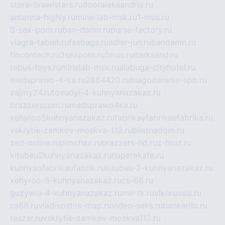
store-brawlstars.ru
dooraleksandria.ru
antenna-highly.ru
mine-lab-msk.ru
1-mus.ru
3-sex-porn.ru
ban-damn.ru
purse-factory.ru
viagra-tablet.ru
fasbags.ru
adler-jun.ru
bandamn.ru
fincontech.ru
3sexporn.ru
1mus.ru
darksand.ru
rebus-toys.ru
minelab-msk.ru
alabuga-cityhotel.ru
medsprawo-4-ka.ru
2864420.ru
blagodarenie-spb.ru
zajmy24.ru
tovudyi-4-kuhnyanazakaz.ru
brazzerscom.ru
medsprawo4ka.ru
xehyroo5kuhnyanazakaz.ru
fabrikayfabrikaefabrika.ru
vskrytie-zamkov-moskva-113.ru
biletnadom.ru
zed-online.ru
pimchax.ru
brazzers-hd.ru
z-host.ru
kitubeu2kuhnyanazakaz.ru
naperekate.ru
kuhnyaofabrikaufabrik.ru
kitubeu-2-kuhnyanazakaz.ru
xehyroo-5-kuhnyanazakaz.ru
cs-68.ru
guzywia-4-kuhnyanazakaz.ru
mir-tk.ru
vlknrussia.ru
cs68.ru
vladivostok-map.ru
video-seks.ru
bankaribi.ru
raszar.ru
vskrytie-zamkov-moskva113.ru