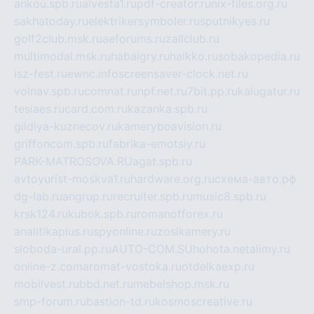
ankou.spb.ru
alvesta1.ru
pdf-creator.ru
nix-files.org.ru
sakhatoday.ru
elektrikersymboler.ru
sputnikyes.ru
golf2club.msk.ru
aeforums.ru
zallclub.ru
multimodal.msk.ru
habaigry.ru
haikko.ru
sobakopedia.ru
isz-fest.ru
ewnc.info
screensaver-clock.net.ru
volnav.spb.ru
comnat.ru
npf.net.ru
7bit.pp.ru
kalugatur.ru
tesiaes.ru
card.com.ru
kazanka.spb.ru
gildiya-kuznecov.ru
kameryboavision.ru
griffoncom.spb.ru
fabrika-emotsiy.ru
PARK-MATROSOVA.RU
agat.spb.ru
avtoyurist-moskva1.ru
hardware.org.ru
схема-авто.рф
dg-lab.ru
angrup.ru
recruiter.spb.ru
music8.spb.ru
krsk124.ru
kubok.spb.ru
romanofforex.ru
analitikaplus.ru
spyonline.ru
zosikamery.ru
sloboda-ural.pp.ru
AUTO-COM.SU
hohota.net
alimy.ru
online-z.com
aromat-vostoka.ru
otdelkaexp.ru
mobilvest.ru
bbd.net.ru
mebelshop.msk.ru
smp-forum.ru
bastion-td.ru
kosmoscreative.ru