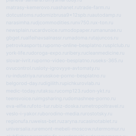
matrasy-kemerovo.ru
ashanet.ru
trade-farm.ru
dotcustoms.ru
domizbrusa9x12spb.ru
autodamp.ru
narasimha.ru
djcommodities.ru
nv750.ru
x-ton.ru
newsplain.ru
cardvoice.ru
modopaper.ru
manunae.ru
gbget.ru
alfeihavsalnassr.ru
madoma.ru
tajuncos.ru
petrovkasports.ru
porno-online-besplatno.ru
splclub.ru
york-life.ru
doroga-expo.ru
ribery.ru
cleanmedicine.ru
slovar-ivrit.ru
porno-video-besplatno.ru
seks-365.ru
ovucontrol.ru
sloty-igrovyye-avtomaty.ru
ru-industriya.ru
russkoe-porno-besplatno.ru
belgorod-day.ru
digilith.ru
pichkurovlab.ru
medic-today.ru
taksu.ru
comp123.ru
don-ykt.ru
teensvoice.ru
imgsharing.ru
domashnee-porno.ru
eva-elfie.ru
foto-tur.ru
biz-doska.ru
metropoltravel.ru
veslo-i-yakor.ru
borodino-media.ru
rostotsky.ru
regionufa.ru
weiss-bet.ru
zaryna.ru
casinotablet.ru
universalia.ru
remont-mebeli-moscow.ru
termomur.ru