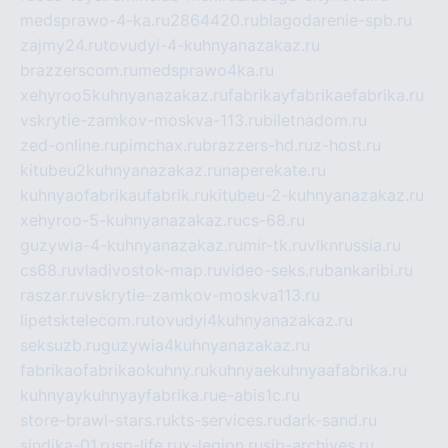
medsprawo-4-ka.ru
2864420.ru
blagodarenie-spb.ru
zajmy24.ru
tovudyi-4-kuhnyanazakaz.ru
brazzerscom.ru
medsprawo4ka.ru
xehyroo5kuhnyanazakaz.ru
fabrikayfabrikaefabrika.ru
vskrytie-zamkov-moskva-113.ru
biletnadom.ru
zed-online.ru
pimchax.ru
brazzers-hd.ru
z-host.ru
kitubeu2kuhnyanazakaz.ru
naperekate.ru
kuhnyaofabrikaufabrik.ru
kitubeu-2-kuhnyanazakaz.ru
xehyroo-5-kuhnyanazakaz.ru
cs-68.ru
guzywia-4-kuhnyanazakaz.ru
mir-tk.ru
vlknrussia.ru
cs68.ru
vladivostok-map.ru
video-seks.ru
bankaribi.ru
raszar.ru
vskrytie-zamkov-moskva113.ru
lipetsktelecom.ru
tovudyi4kuhnyanazakaz.ru
seksuzb.ru
guzywia4kuhnyanazakaz.ru
fabrikaofabrikaokuhny.ru
kuhnyaekuhnyaafabrika.ru
kuhnyaykuhnyayfabrika.ru
e-abis1c.ru
store-brawl-stars.ru
kts-services.ru
dark-sand.ru
sindika-01.ru
sp-life.ru
x-legion.ru
sib-archives.ru