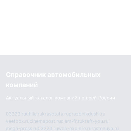
Справочник автомобильных
компаний
Актуальный каталог компаний по всей России
03223.ru
ufille.ru
krasotata.ru
prazdnikdushi.ru
veetbox.ru
cinemapost.ru
ciam-fr.ru
kraft-you.ru
mega-press.ru
03223.ru
web-explore.ru
rastenuya.ru