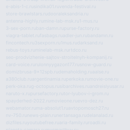
e-abis-1-c.ru
sindika01.ru
venda-festival.ru
store-brawlstars.ru
dooraleksandria.ru
antenna-highly.ru
mine-lab-msk.ru
1-mus.ru
3-sex-porn.ru
ban-damn.ru
purse-factory.ru
viagra-tablet.ru
fasbags.ru
adler-jun.ru
bandamn.ru
fincontech.ru
3sexporn.ru
1mus.ru
darksand.ru
rebus-toys.ru
minelab-msk.ru
rtdco.ru
seo-prodvizhenie-sajtov-stroitelnyh-kompanij.ru
card-voice.ru
rulonnyygazon177.ru
snow-guard.ru
domizbrusa-9x12spb.ru
demaholding.ru
aalse.ru
a380club.ru
argentinamia.ru
perkoka.ru
movie-one.ru
perk-oka.ru
g-octopus.ru
sibarchives.ru
andreislyusar.ru
naruto-x.ru
pursefactory.ru
tor-lyubov-i-grom.ru
spayderhed-2022.ru
movieone.ru
evro-dez.ru
webamator.ru
ma-absolut1.ru
avtopomosch27.ru
nv-750.ru
news-plain.ru
nertansaga.ru
delanalad.ru
dizfiles.ru
youtubefree.ru
aria-family.ru
roadli.ru
planeta-samara.ru
mysmartbuy.ru