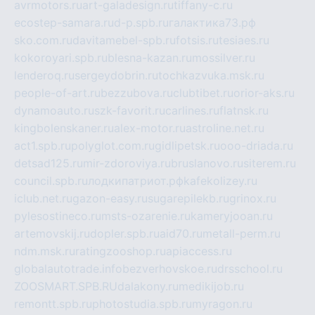
avrmotors.ru
art-galadesign.ru
tiffany-c.ru
ecostep-samara.ru
d-p.spb.ru
галактика73.рф
sko.com.ru
davitamebel-spb.ru
fotsis.ru
tesiaes.ru
kokoroyari.spb.ru
blesna-kazan.ru
mossilver.ru
lenderoq.ru
sergeydobrin.ru
tochkazvuka.msk.ru
people-of-art.ru
bezzubova.ru
clubtibet.ru
orior-aks.ru
dynamoauto.ru
szk-favorit.ru
carlines.ru
flatnsk.ru
kingbolenskaner.ru
alex-motor.ru
astroline.net.ru
act1.spb.ru
polyglot.com.ru
gidlipetsk.ru
ooo-driada.ru
detsad125.ru
mir-zdoroviya.ru
bruslanovo.ru
siterem.ru
council.spb.ru
лодкипатриот.рф
kafekolizey.ru
iclub.net.ru
gazon-easy.ru
sugarepilekb.ru
grinox.ru
pylesostineco.ru
msts-ozarenie.ru
kameryjooan.ru
artemovskij.ru
dopler.spb.ru
aid70.ru
metall-perm.ru
ndm.msk.ru
ratingzooshop.ru
apiaccess.ru
globalautotrade.info
bezverhovskoe.ru
drsschool.ru
ZOOSMART.SPB.RU
dalakony.ru
medikijob.ru
remontt.spb.ru
photostudia.spb.ru
myragon.ru