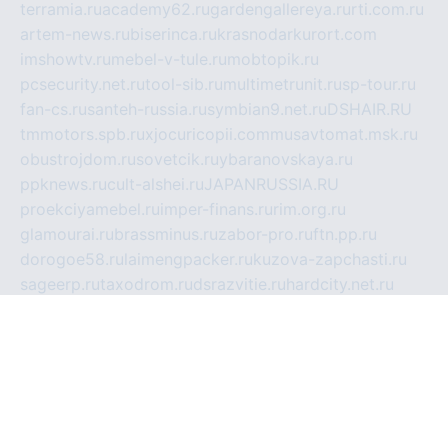
terramia.ru
academy62.ru
gardengallereya.ru
rti.com.ru
artem-news.ru
biserinca.ru
krasnodarkurort.com
imshowtv.ru
mebel-v-tule.ru
mobtopik.ru
pcsecurity.net.ru
tool-sib.ru
multimetrunit.ru
sp-tour.ru
fan-cs.ru
santeh-russia.ru
symbian9.net.ru
DSHAIR.RU
tmmotors.spb.ru
xjocuricopii.com
musavtomat.msk.ru
obustrojdom.ru
sovetcik.ru
ybaranovskaya.ru
ppknews.ru
cult-alshei.ru
JAPANRUSSIA.RU
proekciyamebel.ru
imper-finans.ru
rim.org.ru
glamourai.ru
brassminus.ru
zabor-pro.ru
ftn.pp.ru
dorogoe58.ru
laimengpacker.ru
kuzova-zapchasti.ru
sageerp.ru
taxodrom.ru
dsrazvitie.ru
hardcity.net.ru
ratinghomegames.ru
topservice25.ru
gubernyan.ru
gtglasslined.ru
ii4.ru
tssport.spb.ru
andorra24.com
blackwallstreet.ru
oboimos.ru
optim-doors.com.ru
ikuch.ru
nycr.org.ru
npa21.ru
vremya-ch.spb.ru
desert000.ru
ivtorgi.ru
ifiori.ru
catalog-statei.ru
dcv.org.ru
spetsmaster174.ru
ipkameryhiseeu.ru