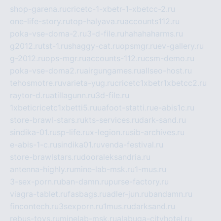
shop-garena.ru
cricetc-1-xbetr-1-xbetcc-2.ru
one-life-story.ru
top-halyava.ru
accounts112.ru
poka-vse-doma-2.ru
3-d-file.ru
hahahaharms.ru
g2012.ru
tst-1.ru
shaggy-cat.ru
opsmgr.ru
ev-gallery.ru
g-2012.ru
ops-mgr.ru
accounts-112.ru
csm-demo.ru
poka-vse-doma2.ru
airgungames.ru
allseo-host.ru
tehosmotre.ru
varieta-yug.ru
cricetc1xbetr1xbetcc2.ru
raytor-d.ru
atillagunn.ru
3d-file.ru
1xbeticricetc1xbetti5.ru
uafoot-statti.ru
e-abis1c.ru
store-brawl-stars.ru
kts-services.ru
dark-sand.ru
sindika-01.ru
sp-life.ru
x-legion.ru
sib-archives.ru
e-abis-1-c.ru
sindika01.ru
venda-festival.ru
store-brawlstars.ru
dooraleksandria.ru
antenna-highly.ru
mine-lab-msk.ru
1-mus.ru
3-sex-porn.ru
ban-damn.ru
purse-factory.ru
viagra-tablet.ru
fasbags.ru
adler-jun.ru
bandamn.ru
fincontech.ru
3sexporn.ru
1mus.ru
darksand.ru
rebus-toys.ru
minelab-msk.ru
alabuga-cityhotel.ru