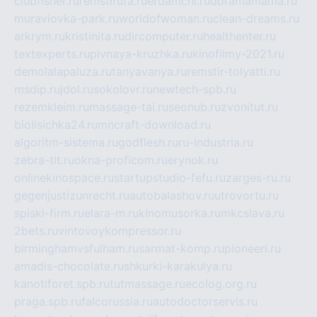
clubfisher.ru
remstirufa.ru
erdamchi.ru
doramamama.ru
muraviovka-park.ru
worldofwoman.ru
clean-dreams.ru
arkrym.ru
kristinita.ru
dircomputer.ru
healthenter.ru
textexperts.ru
pivnaya-kruzhka.ru
kinofilmy-2021.ru
demolalapaluza.ru
tanyavanya.ru
remstir-tolyatti.ru
msdip.ru
jdol.ru
sokolovr.ru
newtech-spb.ru
rezemkleim.ru
massage-tai.ru
seonub.ru
zvonitut.ru
biolisichka24.ru
mncraft-download.ru
algoritm-sistema.ru
godflesh.ru
ru-industria.ru
zebra-tlt.ru
okna-proficom.ru
erynok.ru
onlinekinospace.ru
startupstudio-fefu.ru
zarges-ru.ru
gegenjustizunrecht.ru
autobalashov.ru
utrovortu.ru
spiski-firm.ru
elara-m.ru
kinomusorka.ru
mkcslava.ru
2bets.ru
vintovoykompressor.ru
birminghamvsfulham.ru
sarmat-komp.ru
pioneeri.ru
amadis-chocolate.ru
shkurki-karakulya.ru
kanotiforet.spb.ru
tutmassage.ru
ecolog.org.ru
praga.spb.ru
falcorussia.ru
autodoctorservis.ru