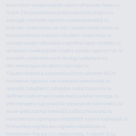
eurovision-russia.ru
strah-news.ru
freeride-team.ru
itrack-24.ru
sexshopexpress.ru
autostudiopro.ru
alabuga-cityhotel.ru
pornv.ru
atlantpereezd.ru
bud-em-znakomye.ru
a-cdc.ru
elektrostal-news.ru
korolevremont-market.ru
budem-znakomye.ru
oooagrosnab.ru
fpodaso.ru
emfire.ru
pro-otdelky.ru
ukrasotki.ru
seksuzbek.ru
seks-uzbek.ru
porno-vk.ru
sovratili.ru
olecoon.ru
vd-dosug.ru
adonyev.ru
rbc-news.ru
porno-skvirt.ru
krospr.ru
13autor-kolonka.ru
sormol.ru
2rich.ru
hostel-65.ru
hostserve.ru
porno-na-russkom.ru
mishinlab.ru
neznobi.ru
bigfatcc.ru
habble.ru
starbucksvia.ru
delfinet.ru
silvernano.ru
elestal.ru
vektor-doroga.ru
velotrenajery.ru
pronso54.ru
lenasever.ru
lovinskix.ru
show-pets.ru
smartnews03.ru
discofoxworld.ru
miraclecoon.ru
pongup.ru
hostel65.ru
liura.ru
glasspb.ru
firehunters.ru
gribowo.ru
gnalis.ru
bulkitula.ru
hometown-france.ru
1-xbeticricetc-1-xbetti-5.ru