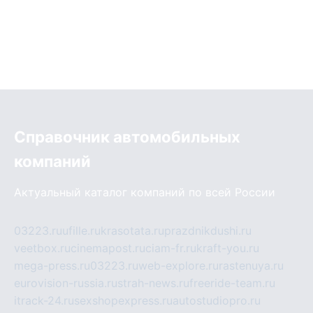
Справочник автомобильных
компаний
Актуальный каталог компаний по всей России
03223.ru
ufille.ru
krasotata.ru
prazdnikdushi.ru
veetbox.ru
cinemapost.ru
ciam-fr.ru
kraft-you.ru
mega-press.ru
03223.ru
web-explore.ru
rastenuya.ru
eurovision-russia.ru
strah-news.ru
freeride-team.ru
itrack-24.ru
sexshopexpress.ru
autostudiopro.ru