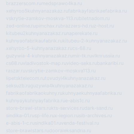
brazzerscom.ru
medsprawo4ka.ru
xehyroo5kuhnyanazakaz.ru
fabrikayfabrikaefabrika.ru
vskrytie-zamkov-moskva-113.ru
biletnadom.ru
zed-online.ru
pimchax.ru
brazzers-hd.ru
z-host.ru
kitubeu2kuhnyanazakaz.ru
naperekate.ru
kuhnyaofabrikaufabrik.ru
kitubeu-2-kuhnyanazakaz.ru
xehyroo-5-kuhnyanazakaz.ru
cs-68.ru
guzywia-4-kuhnyanazakaz.ru
mir-tk.ru
vlknrussia.ru
cs68.ru
vladivostok-map.ru
video-seks.ru
bankaribi.ru
raszar.ru
vskrytie-zamkov-moskva113.ru
lipetsktelecom.ru
tovudyi4kuhnyanazakaz.ru
seksuzb.ru
guzywia4kuhnyanazakaz.ru
fabrikaofabrikaokuhny.ru
kuhnyaekuhnyaafabrika.ru
kuhnyaykuhnyayfabrika.ru
e-abis1c.ru
store-brawl-stars.ru
kts-services.ru
dark-sand.ru
sindika-01.ru
sp-life.ru
x-legion.ru
sib-archives.ru
e-abis-1-c.ru
sindika01.ru
venda-festival.ru
store-brawlstars.ru
dooraleksandria.ru