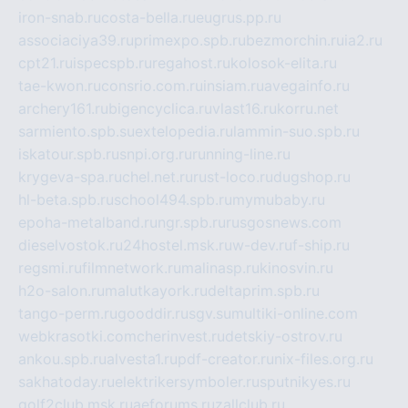
iron-snab.ru
costa-bella.ru
eugrus.pp.ru
associaciya39.ru
primexpo.spb.ru
bezmorchin.ru
ia2.ru
cpt21.ru
ispecspb.ru
regahost.ru
kolosok-elita.ru
tae-kwon.ru
consrio.com.ru
insiam.ru
avegainfo.ru
archery161.ru
bigencyclica.ru
vlast16.ru
korru.net
sarmiento.spb.su
extelopedia.ru
lammin-suo.spb.ru
iskatour.spb.ru
snpi.org.ru
running-line.ru
krygeva-spa.ru
chel.net.ru
rust-loco.ru
dugshop.ru
hl-beta.spb.ru
school494.spb.ru
mymubaby.ru
epoha-metalband.ru
ngr.spb.ru
rusgosnews.com
dieselvostok.ru
24hostel.msk.ru
w-dev.ru
f-ship.ru
regsmi.ru
filmnetwork.ru
malinasp.ru
kinosvin.ru
h2o-salon.ru
malutkayork.ru
deltaprim.spb.ru
tango-perm.ru
gooddir.ru
sgv.su
multiki-online.com
webkrasotki.com
cherinvest.ru
detskiy-ostrov.ru
ankou.spb.ru
alvesta1.ru
pdf-creator.ru
nix-files.org.ru
sakhatoday.ru
elektrikersymboler.ru
sputnikyes.ru
golf2club.msk.ru
aeforums.ru
zallclub.ru