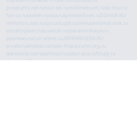
imshowtv.ru
mebel-v-tule.ru
mobtopik.ru
pcsecurity.net.ru
tool-sib.ru
multimetrunit.ru
sp-tour.ru
fan-cs.ru
santeh-russia.ru
symbian9.net.ru
DSHAIR.RU
tmmotors.spb.ru
xjocuricopii.com
musavtomat.msk.ru
obustrojdom.ru
sovetcik.ru
ybaranovskaya.ru
ppknews.ru
cult-alshei.ru
JAPANRUSSIA.RU
proekciyamebel.ru
imper-finans.ru
rim.org.ru
glamourai.ru
brassminus.ru
zabor-pro.ru
ftn.pp.ru
dorogoe58.ru
laimengpacker.ru
kuzova-zapchasti.ru
sageerp.ru
taxodrom.ru
dsrazvitie.ru
hardcity.net.ru
ratinghomegames.ru
topservice25.ru
gubernyan.ru
gtglasslined.ru
ii4.ru
tssport.spb.ru
andorra24.com
blackwallstreet.ru
oboimos.ru
optim-doors.com.ru
ikuch.ru
nycr.org.ru
npa21.ru
vremya-ch.spb.ru
desert000.ru
ivtorgi.ru
ifiori.ru
catalog-statei.ru
dcv.org.ru
spetsmaster174.ru
ipkameryhiseeu.ru
dum26.ru
ruspol.spb.ru
fr-opendp.ru
kam-solnyshko.ru
cheyenne-arapaho.ru
sevzapmetal.spb.ru