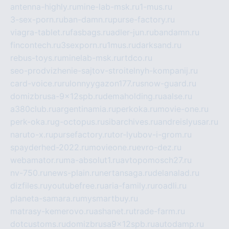
antenna-highly.ru
mine-lab-msk.ru
1-mus.ru
3-sex-porn.ru
ban-damn.ru
purse-factory.ru
viagra-tablet.ru
fasbags.ru
adler-jun.ru
bandamn.ru
fincontech.ru
3sexporn.ru
1mus.ru
darksand.ru
rebus-toys.ru
minelab-msk.ru
rtdco.ru
seo-prodvizhenie-sajtov-stroitelnyh-kompanij.ru
card-voice.ru
rulonnyygazon177.ru
snow-guard.ru
domizbrusa-9x12spb.ru
demaholding.ru
aalse.ru
a380club.ru
argentinamia.ru
perkoka.ru
movie-one.ru
perk-oka.ru
g-octopus.ru
sibarchives.ru
andreislyusar.ru
naruto-x.ru
pursefactory.ru
tor-lyubov-i-grom.ru
spayderhed-2022.ru
movieone.ru
evro-dez.ru
webamator.ru
ma-absolut1.ru
avtopomosch27.ru
nv-750.ru
news-plain.ru
nertansaga.ru
delanalad.ru
dizfiles.ru
youtubefree.ru
aria-family.ru
roadli.ru
planeta-samara.ru
mysmartbuy.ru
matrasy-kemerovo.ru
ashanet.ru
trade-farm.ru
dotcustoms.ru
domizbrusa9x12spb.ru
autodamp.ru