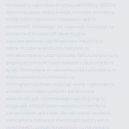
textexperts.ru
pivnaya-kruzhka.ru
kinofilmy-2021.ru
demolalapaluza.ru
tanyavanya.ru
remstir-tolyatti.ru
msdip.ru
jdol.ru
sokolovr.ru
newtech-spb.ru
rezemkleim.ru
massage-tai.ru
seonub.ru
zvonitut.ru
biolisichka24.ru
mncraft-download.ru
algoritm-sistema.ru
godflesh.ru
ru-industria.ru
zebra-tlt.ru
okna-proficom.ru
erynok.ru
onlinekinospace.ru
startupstudio-fefu.ru
zarges-ru.ru
gegenjustizunrecht.ru
autobalashov.ru
utrovortu.ru
spiski-firm.ru
elara-m.ru
kinomusorka.ru
mkcslava.ru
2bets.ru
vintovoykompressor.ru
birminghamvsfulham.ru
sarmat-komp.ru
pioneeri.ru
amadis-chocolate.ru
shkurki-karakulya.ru
kanotiforet.spb.ru
tutmassage.ru
ecolog.org.ru
praga.spb.ru
falcorussia.ru
autodoctorservis.ru
kamertondom.spb.ru
net-life.net.ru
avto-vozim.ru
sakhcamera.ru
alliance-electro.spb.ru
stroyavt.ru
controlweb1.ru
tdsak74.ru
kinzozo-ru.ru
kvotka.ru