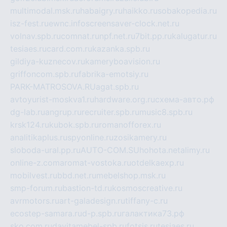
multimodal.msk.ru
habaigry.ru
haikko.ru
sobakopedia.ru
isz-fest.ru
ewnc.info
screensaver-clock.net.ru
volnav.spb.ru
comnat.ru
npf.net.ru
7bit.pp.ru
kalugatur.ru
tesiaes.ru
card.com.ru
kazanka.spb.ru
gildiya-kuznecov.ru
kameryboavision.ru
griffoncom.spb.ru
fabrika-emotsiy.ru
PARK-MATROSOVA.RU
agat.spb.ru
avtoyurist-moskva1.ru
hardware.org.ru
схема-авто.рф
dg-lab.ru
angrup.ru
recruiter.spb.ru
music8.spb.ru
krsk124.ru
kubok.spb.ru
romanofforex.ru
analitikaplus.ru
spyonline.ru
zosikamery.ru
sloboda-ural.pp.ru
AUTO-COM.SU
hohota.net
alimy.ru
online-z.com
aromat-vostoka.ru
otdelkaexp.ru
mobilvest.ru
bbd.net.ru
mebelshop.msk.ru
smp-forum.ru
bastion-td.ru
kosmoscreative.ru
avrmotors.ru
art-galadesign.ru
tiffany-c.ru
ecostep-samara.ru
d-p.spb.ru
галактика73.рф
sko.com.ru
davitamebel-spb.ru
fotsis.ru
tesiaes.ru