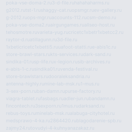
poka-vse-doma-2.ru
3-d-file.ru
hahahaharms.ru
g2012.ru
tst-1.ru
shaggy-cat.ru
opsmgr.ru
ev-gallery.ru
g-2012.ru
ops-mgr.ru
accounts-112.ru
csm-demo.ru
poka-vse-doma2.ru
airgungames.ru
allseo-host.ru
tehosmotre.ru
varieta-yug.ru
cricetc1xbetr1xbetcc2.ru
raytor-d.ru
atillagunn.ru
3d-file.ru
1xbeticricetc1xbetti5.ru
uafoot-statti.ru
e-abis1c.ru
store-brawl-stars.ru
kts-services.ru
dark-sand.ru
sindika-01.ru
sp-life.ru
x-legion.ru
sib-archives.ru
e-abis-1-c.ru
sindika01.ru
venda-festival.ru
store-brawlstars.ru
dooraleksandria.ru
antenna-highly.ru
mine-lab-msk.ru
1-mus.ru
3-sex-porn.ru
ban-damn.ru
purse-factory.ru
viagra-tablet.ru
fasbags.ru
adler-jun.ru
bandamn.ru
fincontech.ru
3sexporn.ru
1mus.ru
darksand.ru
rebus-toys.ru
minelab-msk.ru
alabuga-cityhotel.ru
medsprawo-4-ka.ru
2864420.ru
blagodarenie-spb.ru
zajmy24.ru
tovudyi-4-kuhnyanazakaz.ru