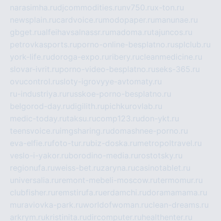
narasimha.ru
djcommodities.ru
nv750.ru
x-ton.ru
newsplain.ru
cardvoice.ru
modopaper.ru
manunae.ru
gbget.ru
alfeihavsalnassr.ru
madoma.ru
tajuncos.ru
petrovkasports.ru
porno-online-besplatno.ru
splclub.ru
york-life.ru
doroga-expo.ru
ribery.ru
cleanmedicine.ru
slovar-ivrit.ru
porno-video-besplatno.ru
seks-365.ru
ovucontrol.ru
sloty-igrovyye-avtomaty.ru
ru-industriya.ru
russkoe-porno-besplatno.ru
belgorod-day.ru
digilith.ru
pichkurovlab.ru
medic-today.ru
taksu.ru
comp123.ru
don-ykt.ru
teensvoice.ru
imgsharing.ru
domashnee-porno.ru
eva-elfie.ru
foto-tur.ru
biz-doska.ru
metropoltravel.ru
veslo-i-yakor.ru
borodino-media.ru
rostotsky.ru
regionufa.ru
weiss-bet.ru
zaryna.ru
casinotablet.ru
universalia.ru
remont-mebeli-moscow.ru
termomur.ru
clubfisher.ru
remstirufa.ru
erdamchi.ru
doramamama.ru
muraviovka-park.ru
worldofwoman.ru
clean-dreams.ru
arkrym.ru
kristinita.ru
dircomputer.ru
healthenter.ru