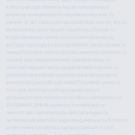
kokoroyari.spb.ru
blesna-kazan.ru
mossilver.ru
lenderoq.ru
sergeydobrin.ru
tochkazvuka.msk.ru
people-of-art.ru
bezzubova.ru
clubtibet.ru
orior-aks.ru
dynamoauto.ru
szk-favorit.ru
carlines.ru
flatnsk.ru
kingbolenskaner.ru
alex-motor.ru
astroline.net.ru
act1.spb.ru
polyglot.com.ru
gidlipetsk.ru
ooo-driada.ru
detsad125.ru
mir-zdoroviya.ru
bruslanovo.ru
siterem.ru
council.spb.ru
лодкипатриот.рф
kafekolizey.ru
iclub.net.ru
gazon-easy.ru
sugarepilekb.ru
grinox.ru
pylesostineco.ru
msts-ozarenie.ru
kameryjooan.ru
artemovskij.ru
dopler.spb.ru
aid70.ru
metall-perm.ru
ndm.msk.ru
ratingzooshop.ru
apiaccess.ru
globalautotrade.info
bezverhovskoe.ru
drsschool.ru
ZOOSMART.SPB.RU
dalakony.ru
medikijob.ru
remontt.spb.ru
photostudia.spb.ru
myragon.ru
terramia.ru
academy62.ru
gardengallereya.ru
rti.com.ru
artem-news.ru
biserinca.ru
krasnodarkurort.com