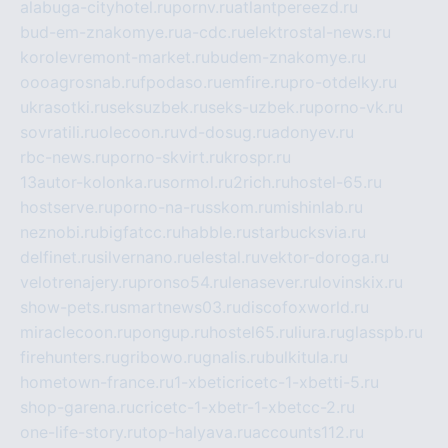
alabuga-cityhotel.ru
pornv.ru
atlantpereezd.ru
bud-em-znakomye.ru
a-cdc.ru
elektrostal-news.ru
korolevremont-market.ru
budem-znakomye.ru
oooagrosnab.ru
fpodaso.ru
emfire.ru
pro-otdelky.ru
ukrasotki.ru
seksuzbek.ru
seks-uzbek.ru
porno-vk.ru
sovratili.ru
olecoon.ru
vd-dosug.ru
adonyev.ru
rbc-news.ru
porno-skvirt.ru
krospr.ru
13autor-kolonka.ru
sormol.ru
2rich.ru
hostel-65.ru
hostserve.ru
porno-na-russkom.ru
mishinlab.ru
neznobi.ru
bigfatcc.ru
habble.ru
starbucksvia.ru
delfinet.ru
silvernano.ru
elestal.ru
vektor-doroga.ru
velotrenajery.ru
pronso54.ru
lenasever.ru
lovinskix.ru
show-pets.ru
smartnews03.ru
discofoxworld.ru
miraclecoon.ru
pongup.ru
hostel65.ru
liura.ru
glasspb.ru
firehunters.ru
gribowo.ru
gnalis.ru
bulkitula.ru
hometown-france.ru
1-xbeticricetc-1-xbetti-5.ru
shop-garena.ru
cricetc-1-xbetr-1-xbetcc-2.ru
one-life-story.ru
top-halyava.ru
accounts112.ru