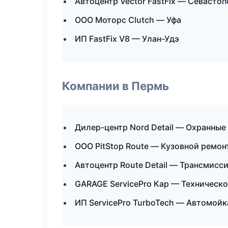
Автоцентр Vector FastFix — Севасто
ООО Моторс Clutch — Уфа
ИП FastFix V8 — Улан-Удэ
Компании в Пермь
Дилер-центр Nord Detail — Охранные
ООО PitStop Route — Кузовной ремон
Автоцентр Route Detail — Трансмисс
GARAGE ServicePro Кар — Техническ
ИП ServicePro TurboTech — Автомойк