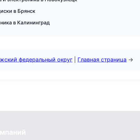
иски в Брянск
оника в Калининград
лжский федеральный округ
|
Главная страница
→
омпаний