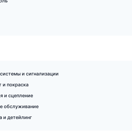
поль
 системы и сигнализации
т и покраска
ия и сцепление
ое обслуживание
а и детейлинг