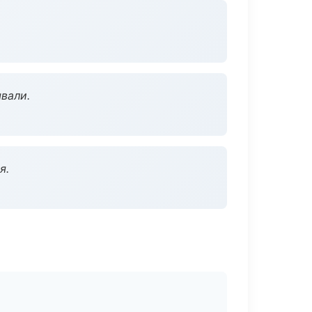
вали.
я.