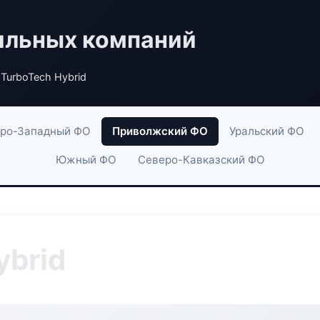
ильных компаний
TurboTech Hybrid
ро-Западный ФО
Приволжский ФО
Уральский ФО
Южный ФО
Северо-Кавказский ФО
ybrid