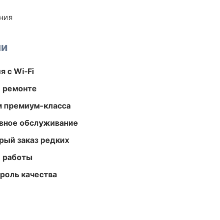
ния
ми
 с Wi‑Fi
и ремонте
м премиум-класса
вное обслуживание
рый заказ редких
е работы
роль качества