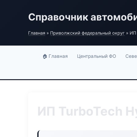
Справочник автомоб
Главная
»
Приволжский федеральный округ
» ИП 
🏠 Главная
Центральный ФО
Севе
ИП TurboTech H