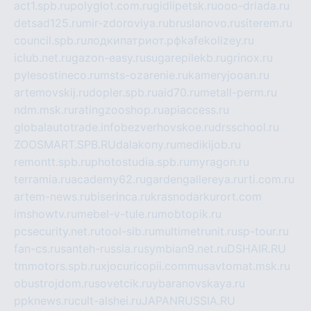
act1.spb.ru
polyglot.com.ru
gidlipetsk.ru
ooo-driada.ru
detsad125.ru
mir-zdoroviya.ru
bruslanovo.ru
siterem.ru
council.spb.ru
лодкипатриот.рф
kafekolizey.ru
iclub.net.ru
gazon-easy.ru
sugarepilekb.ru
grinox.ru
pylesostineco.ru
msts-ozarenie.ru
kameryjooan.ru
artemovskij.ru
dopler.spb.ru
aid70.ru
metall-perm.ru
ndm.msk.ru
ratingzooshop.ru
apiaccess.ru
globalautotrade.info
bezverhovskoe.ru
drsschool.ru
ZOOSMART.SPB.RU
dalakony.ru
medikijob.ru
remontt.spb.ru
photostudia.spb.ru
myragon.ru
terramia.ru
academy62.ru
gardengallereya.ru
rti.com.ru
artem-news.ru
biserinca.ru
krasnodarkurort.com
imshowtv.ru
mebel-v-tule.ru
mobtopik.ru
pcsecurity.net.ru
tool-sib.ru
multimetrunit.ru
sp-tour.ru
fan-cs.ru
santeh-russia.ru
symbian9.net.ru
DSHAIR.RU
tmmotors.spb.ru
xjocuricopii.com
musavtomat.msk.ru
obustrojdom.ru
sovetcik.ru
ybaranovskaya.ru
ppknews.ru
cult-alshei.ru
JAPANRUSSIA.RU