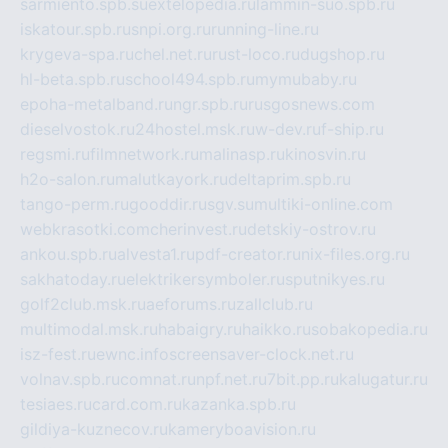
sarmiento.spb.su
extelopedia.ru
lammin-suo.spb.ru
iskatour.spb.ru
snpi.org.ru
running-line.ru
krygeva-spa.ru
chel.net.ru
rust-loco.ru
dugshop.ru
hl-beta.spb.ru
school494.spb.ru
mymubaby.ru
epoha-metalband.ru
ngr.spb.ru
rusgosnews.com
dieselvostok.ru
24hostel.msk.ru
w-dev.ru
f-ship.ru
regsmi.ru
filmnetwork.ru
malinasp.ru
kinosvin.ru
h2o-salon.ru
malutkayork.ru
deltaprim.spb.ru
tango-perm.ru
gooddir.ru
sgv.su
multiki-online.com
webkrasotki.com
cherinvest.ru
detskiy-ostrov.ru
ankou.spb.ru
alvesta1.ru
pdf-creator.ru
nix-files.org.ru
sakhatoday.ru
elektrikersymboler.ru
sputnikyes.ru
golf2club.msk.ru
aeforums.ru
zallclub.ru
multimodal.msk.ru
habaigry.ru
haikko.ru
sobakopedia.ru
isz-fest.ru
ewnc.info
screensaver-clock.net.ru
volnav.spb.ru
comnat.ru
npf.net.ru
7bit.pp.ru
kalugatur.ru
tesiaes.ru
card.com.ru
kazanka.spb.ru
gildiya-kuznecov.ru
kameryboavision.ru