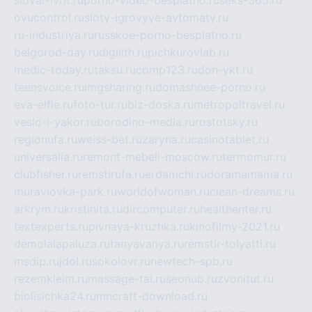
slovar-ivrit.ru
porno-video-besplatno.ru
seks-365.ru
ovucontrol.ru
sloty-igrovyye-avtomaty.ru
ru-industriya.ru
russkoe-porno-besplatno.ru
belgorod-day.ru
digilith.ru
pichkurovlab.ru
medic-today.ru
taksu.ru
comp123.ru
don-ykt.ru
teensvoice.ru
imgsharing.ru
domashnee-porno.ru
eva-elfie.ru
foto-tur.ru
biz-doska.ru
metropoltravel.ru
veslo-i-yakor.ru
borodino-media.ru
rostotsky.ru
regionufa.ru
weiss-bet.ru
zaryna.ru
casinotablet.ru
universalia.ru
remont-mebeli-moscow.ru
termomur.ru
clubfisher.ru
remstirufa.ru
erdamchi.ru
doramamama.ru
muraviovka-park.ru
worldofwoman.ru
clean-dreams.ru
arkrym.ru
kristinita.ru
dircomputer.ru
healthenter.ru
textexperts.ru
pivnaya-kruzhka.ru
kinofilmy-2021.ru
demolalapaluza.ru
tanyavanya.ru
remstir-tolyatti.ru
msdip.ru
jdol.ru
sokolovr.ru
newtech-spb.ru
rezemkleim.ru
massage-tai.ru
seonub.ru
zvonitut.ru
biolisichka24.ru
mncraft-download.ru