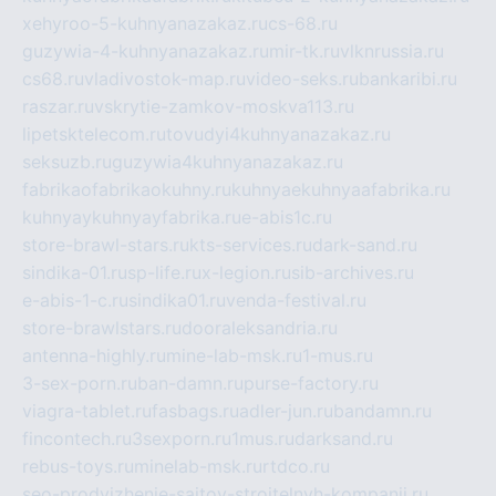
xehyroo-5-kuhnyanazakaz.ru
cs-68.ru
guzywia-4-kuhnyanazakaz.ru
mir-tk.ru
vlknrussia.ru
cs68.ru
vladivostok-map.ru
video-seks.ru
bankaribi.ru
raszar.ru
vskrytie-zamkov-moskva113.ru
lipetsktelecom.ru
tovudyi4kuhnyanazakaz.ru
seksuzb.ru
guzywia4kuhnyanazakaz.ru
fabrikaofabrikaokuhny.ru
kuhnyaekuhnyaafabrika.ru
kuhnyaykuhnyayfabrika.ru
e-abis1c.ru
store-brawl-stars.ru
kts-services.ru
dark-sand.ru
sindika-01.ru
sp-life.ru
x-legion.ru
sib-archives.ru
e-abis-1-c.ru
sindika01.ru
venda-festival.ru
store-brawlstars.ru
dooraleksandria.ru
antenna-highly.ru
mine-lab-msk.ru
1-mus.ru
3-sex-porn.ru
ban-damn.ru
purse-factory.ru
viagra-tablet.ru
fasbags.ru
adler-jun.ru
bandamn.ru
fincontech.ru
3sexporn.ru
1mus.ru
darksand.ru
rebus-toys.ru
minelab-msk.ru
rtdco.ru
seo-prodvizhenie-sajtov-stroitelnyh-kompanij.ru