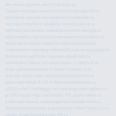
rbc-news.ru
porno-skvirt.ru
krospr.ru
13autor-kolonka.ru
sormol.ru
2rich.ru
hostel-65.ru
hostserve.ru
porno-na-russkom.ru
mishinlab.ru
neznobi.ru
bigfatcc.ru
habble.ru
starbucksvia.ru
delfinet.ru
silvernano.ru
elestal.ru
vektor-doroga.ru
velotrenajery.ru
pronso54.ru
lenasever.ru
lovinskix.ru
show-pets.ru
smartnews03.ru
discofoxworld.ru
miraclecoon.ru
pongup.ru
hostel65.ru
liura.ru
glasspb.ru
firehunters.ru
gribowo.ru
gnalis.ru
bulkitula.ru
hometown-france.ru
1-xbeticricetc-1-xbetti-5.ru
shop-garena.ru
cricetc-1-xbetr-1-xbetcc-2.ru
one-life-story.ru
top-halyava.ru
accounts112.ru
poka-vse-doma-2.ru
3-d-file.ru
hahahaharms.ru
g2012.ru
tst-1.ru
shaggy-cat.ru
opsmgr.ru
ev-gallery.ru
g-2012.ru
ops-mgr.ru
accounts-112.ru
csm-demo.ru
poka-vse-doma2.ru
airgungames.ru
allseo-host.ru
tehosmotre.ru
varieta-yug.ru
cricetc1xbetr1xbetcc2.ru
raytor-d.ru
atillagunn.ru
3d-file.ru