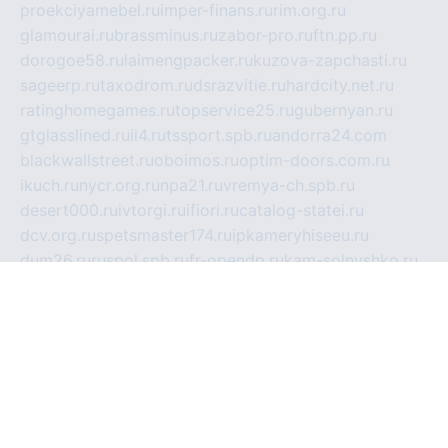
proekciyamebel.ru
imper-finans.ru
rim.org.ru
glamourai.ru
brassminus.ru
zabor-pro.ru
ftn.pp.ru
dorogoe58.ru
laimengpacker.ru
kuzova-zapchasti.ru
sageerp.ru
taxodrom.ru
dsrazvitie.ru
hardcity.net.ru
ratinghomegames.ru
topservice25.ru
gubernyan.ru
gtglasslined.ru
ii4.ru
tssport.spb.ru
andorra24.com
blackwallstreet.ru
oboimos.ru
optim-doors.com.ru
ikuch.ru
nycr.org.ru
npa21.ru
vremya-ch.spb.ru
desert000.ru
ivtorgi.ru
ifiori.ru
catalog-statei.ru
dcv.org.ru
spetsmaster174.ru
ipkameryhiseeu.ru
dum26.ru
ruspol.spb.ru
fr-opendp.ru
kam-solnyshko.ru
cheyenne-arapaho.ru
sevzapmetal.spb.ru
ted-lapidus.spb.ru
parasite-eliminator.ru
sigma-complete.ru
modernworld.ru
dama-moda.ru
eholot-group.ru
sk-nvkz.ru
DRONGOLD.RU
democratia2.ru
i-farmer.ru
mass-sport.org
jablonex.spb.ru
bookmess.ru
linkword.ru
refineua.com.ru
cs-spec.net.ru
altay-mebel.ru