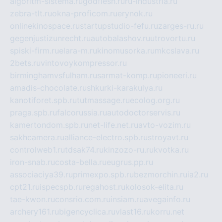
algoritm-sistema.ru
godflesh.ru
ru-industria.ru
zebra-tlt.ru
okna-proficom.ru
erynok.ru
onlinekinospace.ru
startupstudio-fefu.ru
zarges-ru.ru
gegenjustizunrecht.ru
autobalashov.ru
utrovortu.ru
spiski-firm.ru
elara-m.ru
kinomusorka.ru
mkcslava.ru
2bets.ru
vintovoykompressor.ru
birminghamvsfulham.ru
sarmat-komp.ru
pioneeri.ru
amadis-chocolate.ru
shkurki-karakulya.ru
kanotiforet.spb.ru
tutmassage.ru
ecolog.org.ru
praga.spb.ru
falcorussia.ru
autodoctorservis.ru
kamertondom.spb.ru
net-life.net.ru
avto-vozim.ru
sakhcamera.ru
alliance-electro.spb.ru
stroyavt.ru
controlweb1.ru
tdsak74.ru
kinzozo-ru.ru
kvotka.ru
iron-snab.ru
costa-bella.ru
eugrus.pp.ru
associaciya39.ru
primexpo.spb.ru
bezmorchin.ru
ia2.ru
cpt21.ru
ispecspb.ru
regahost.ru
kolosok-elita.ru
tae-kwon.ru
consrio.com.ru
insiam.ru
avegainfo.ru
archery161.ru
bigencyclica.ru
vlast16.ru
korru.net