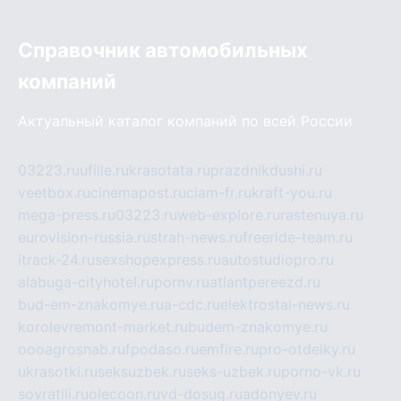
Справочник автомобильных
компаний
Актуальный каталог компаний по всей России
03223.ru
ufille.ru
krasotata.ru
prazdnikdushi.ru
veetbox.ru
cinemapost.ru
ciam-fr.ru
kraft-you.ru
mega-press.ru
03223.ru
web-explore.ru
rastenuya.ru
eurovision-russia.ru
strah-news.ru
freeride-team.ru
itrack-24.ru
sexshopexpress.ru
autostudiopro.ru
alabuga-cityhotel.ru
pornv.ru
atlantpereezd.ru
bud-em-znakomye.ru
a-cdc.ru
elektrostal-news.ru
korolevremont-market.ru
budem-znakomye.ru
oooagrosnab.ru
fpodaso.ru
emfire.ru
pro-otdelky.ru
ukrasotki.ru
seksuzbek.ru
seks-uzbek.ru
porno-vk.ru
sovratili.ru
olecoon.ru
vd-dosug.ru
adonyev.ru