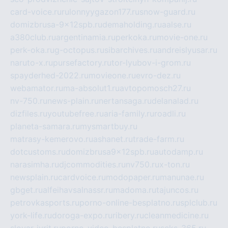
card-voice.ru
rulonnyygazon177.ru
snow-guard.ru
domizbrusa-9x12spb.ru
demaholding.ru
aalse.ru
a380club.ru
argentinamia.ru
perkoka.ru
movie-one.ru
perk-oka.ru
g-octopus.ru
sibarchives.ru
andreislyusar.ru
naruto-x.ru
pursefactory.ru
tor-lyubov-i-grom.ru
spayderhed-2022.ru
movieone.ru
evro-dez.ru
webamator.ru
ma-absolut1.ru
avtopomosch27.ru
nv-750.ru
news-plain.ru
nertansaga.ru
delanalad.ru
dizfiles.ru
youtubefree.ru
aria-family.ru
roadli.ru
planeta-samara.ru
mysmartbuy.ru
matrasy-kemerovo.ru
ashanet.ru
trade-farm.ru
dotcustoms.ru
domizbrusa9x12spb.ru
autodamp.ru
narasimha.ru
djcommodities.ru
nv750.ru
x-ton.ru
newsplain.ru
cardvoice.ru
modopaper.ru
manunae.ru
gbget.ru
alfeihavsalnassr.ru
madoma.ru
tajuncos.ru
petrovkasports.ru
porno-online-besplatno.ru
splclub.ru
york-life.ru
doroga-expo.ru
ribery.ru
cleanmedicine.ru