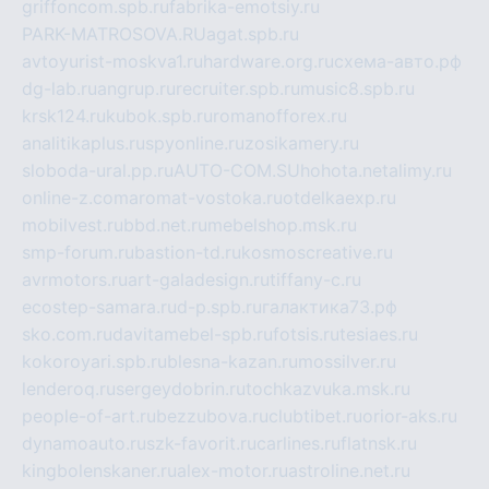
griffoncom.spb.ru
fabrika-emotsiy.ru
PARK-MATROSOVA.RU
agat.spb.ru
avtoyurist-moskva1.ru
hardware.org.ru
схема-авто.рф
dg-lab.ru
angrup.ru
recruiter.spb.ru
music8.spb.ru
krsk124.ru
kubok.spb.ru
romanofforex.ru
analitikaplus.ru
spyonline.ru
zosikamery.ru
sloboda-ural.pp.ru
AUTO-COM.SU
hohota.net
alimy.ru
online-z.com
aromat-vostoka.ru
otdelkaexp.ru
mobilvest.ru
bbd.net.ru
mebelshop.msk.ru
smp-forum.ru
bastion-td.ru
kosmoscreative.ru
avrmotors.ru
art-galadesign.ru
tiffany-c.ru
ecostep-samara.ru
d-p.spb.ru
галактика73.рф
sko.com.ru
davitamebel-spb.ru
fotsis.ru
tesiaes.ru
kokoroyari.spb.ru
blesna-kazan.ru
mossilver.ru
lenderoq.ru
sergeydobrin.ru
tochkazvuka.msk.ru
people-of-art.ru
bezzubova.ru
clubtibet.ru
orior-aks.ru
dynamoauto.ru
szk-favorit.ru
carlines.ru
flatnsk.ru
kingbolenskaner.ru
alex-motor.ru
astroline.net.ru