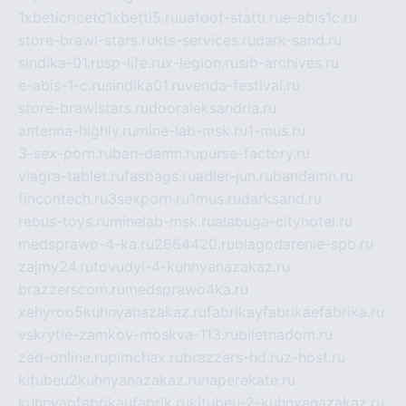
1xbeticricetc1xbetti5.ru
uafoot-statti.ru
e-abis1c.ru
store-brawl-stars.ru
kts-services.ru
dark-sand.ru
sindika-01.ru
sp-life.ru
x-legion.ru
sib-archives.ru
e-abis-1-c.ru
sindika01.ru
venda-festival.ru
store-brawlstars.ru
dooraleksandria.ru
antenna-highly.ru
mine-lab-msk.ru
1-mus.ru
3-sex-porn.ru
ban-damn.ru
purse-factory.ru
viagra-tablet.ru
fasbags.ru
adler-jun.ru
bandamn.ru
fincontech.ru
3sexporn.ru
1mus.ru
darksand.ru
rebus-toys.ru
minelab-msk.ru
alabuga-cityhotel.ru
medsprawo-4-ka.ru
2864420.ru
blagodarenie-spb.ru
zajmy24.ru
tovudyi-4-kuhnyanazakaz.ru
brazzerscom.ru
medsprawo4ka.ru
xehyroo5kuhnyanazakaz.ru
fabrikayfabrikaefabrika.ru
vskrytie-zamkov-moskva-113.ru
biletnadom.ru
zed-online.ru
pimchax.ru
brazzers-hd.ru
z-host.ru
kitubeu2kuhnyanazakaz.ru
naperekate.ru
kuhnyaofabrikaufabrik.ru
kitubeu-2-kuhnyanazakaz.ru