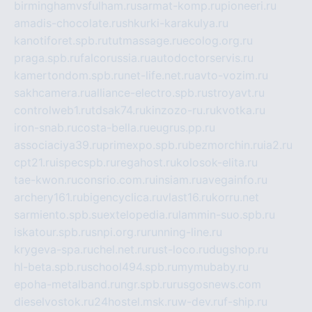
birminghamvsfulham.ru
sarmat-komp.ru
pioneeri.ru
amadis-chocolate.ru
shkurki-karakulya.ru
kanotiforet.spb.ru
tutmassage.ru
ecolog.org.ru
praga.spb.ru
falcorussia.ru
autodoctorservis.ru
kamertondom.spb.ru
net-life.net.ru
avto-vozim.ru
sakhcamera.ru
alliance-electro.spb.ru
stroyavt.ru
controlweb1.ru
tdsak74.ru
kinzozo-ru.ru
kvotka.ru
iron-snab.ru
costa-bella.ru
eugrus.pp.ru
associaciya39.ru
primexpo.spb.ru
bezmorchin.ru
ia2.ru
cpt21.ru
ispecspb.ru
regahost.ru
kolosok-elita.ru
tae-kwon.ru
consrio.com.ru
insiam.ru
avegainfo.ru
archery161.ru
bigencyclica.ru
vlast16.ru
korru.net
sarmiento.spb.su
extelopedia.ru
lammin-suo.spb.ru
iskatour.spb.ru
snpi.org.ru
running-line.ru
krygeva-spa.ru
chel.net.ru
rust-loco.ru
dugshop.ru
hl-beta.spb.ru
school494.spb.ru
mymubaby.ru
epoha-metalband.ru
ngr.spb.ru
rusgosnews.com
dieselvostok.ru
24hostel.msk.ru
w-dev.ru
f-ship.ru