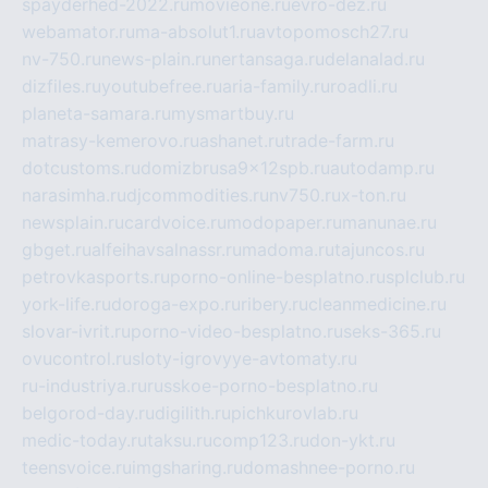
spayderhed-2022.ru
movieone.ru
evro-dez.ru
webamator.ru
ma-absolut1.ru
avtopomosch27.ru
nv-750.ru
news-plain.ru
nertansaga.ru
delanalad.ru
dizfiles.ru
youtubefree.ru
aria-family.ru
roadli.ru
planeta-samara.ru
mysmartbuy.ru
matrasy-kemerovo.ru
ashanet.ru
trade-farm.ru
dotcustoms.ru
domizbrusa9x12spb.ru
autodamp.ru
narasimha.ru
djcommodities.ru
nv750.ru
x-ton.ru
newsplain.ru
cardvoice.ru
modopaper.ru
manunae.ru
gbget.ru
alfeihavsalnassr.ru
madoma.ru
tajuncos.ru
petrovkasports.ru
porno-online-besplatno.ru
splclub.ru
york-life.ru
doroga-expo.ru
ribery.ru
cleanmedicine.ru
slovar-ivrit.ru
porno-video-besplatno.ru
seks-365.ru
ovucontrol.ru
sloty-igrovyye-avtomaty.ru
ru-industriya.ru
russkoe-porno-besplatno.ru
belgorod-day.ru
digilith.ru
pichkurovlab.ru
medic-today.ru
taksu.ru
comp123.ru
don-ykt.ru
teensvoice.ru
imgsharing.ru
domashnee-porno.ru