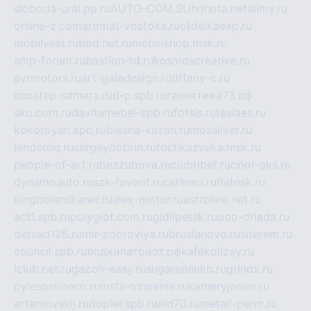
sloboda-ural.pp.ru
AUTO-COM.SU
hohota.net
alimy.ru
online-z.com
aromat-vostoka.ru
otdelkaexp.ru
mobilvest.ru
bbd.net.ru
mebelshop.msk.ru
smp-forum.ru
bastion-td.ru
kosmoscreative.ru
avrmotors.ru
art-galadesign.ru
tiffany-c.ru
ecostep-samara.ru
d-p.spb.ru
галактика73.рф
sko.com.ru
davitamebel-spb.ru
fotsis.ru
tesiaes.ru
kokoroyari.spb.ru
blesna-kazan.ru
mossilver.ru
lenderoq.ru
sergeydobrin.ru
tochkazvuka.msk.ru
people-of-art.ru
bezzubova.ru
clubtibet.ru
orior-aks.ru
dynamoauto.ru
szk-favorit.ru
carlines.ru
flatnsk.ru
kingbolenskaner.ru
alex-motor.ru
astroline.net.ru
act1.spb.ru
polyglot.com.ru
gidlipetsk.ru
ooo-driada.ru
detsad125.ru
mir-zdoroviya.ru
bruslanovo.ru
siterem.ru
council.spb.ru
лодкипатриот.рф
kafekolizey.ru
iclub.net.ru
gazon-easy.ru
sugarepilekb.ru
grinox.ru
pylesostineco.ru
msts-ozarenie.ru
kameryjooan.ru
artemovskij.ru
dopler.spb.ru
aid70.ru
metall-perm.ru