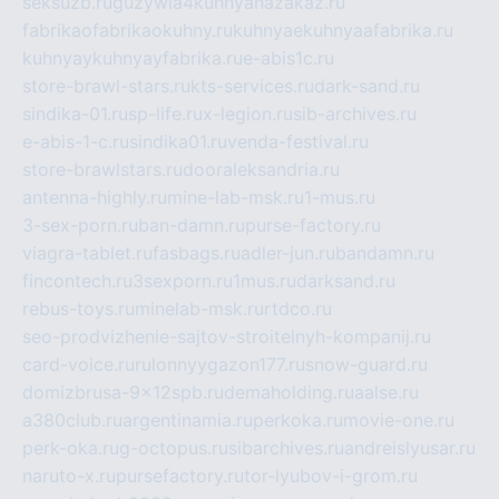
seksuzb.ru
guzywia4kuhnyanazakaz.ru
fabrikaofabrikaokuhny.ru
kuhnyaekuhnyaafabrika.ru
kuhnyaykuhnyayfabrika.ru
e-abis1c.ru
store-brawl-stars.ru
kts-services.ru
dark-sand.ru
sindika-01.ru
sp-life.ru
x-legion.ru
sib-archives.ru
e-abis-1-c.ru
sindika01.ru
venda-festival.ru
store-brawlstars.ru
dooraleksandria.ru
antenna-highly.ru
mine-lab-msk.ru
1-mus.ru
3-sex-porn.ru
ban-damn.ru
purse-factory.ru
viagra-tablet.ru
fasbags.ru
adler-jun.ru
bandamn.ru
fincontech.ru
3sexporn.ru
1mus.ru
darksand.ru
rebus-toys.ru
minelab-msk.ru
rtdco.ru
seo-prodvizhenie-sajtov-stroitelnyh-kompanij.ru
card-voice.ru
rulonnyygazon177.ru
snow-guard.ru
domizbrusa-9x12spb.ru
demaholding.ru
aalse.ru
a380club.ru
argentinamia.ru
perkoka.ru
movie-one.ru
perk-oka.ru
g-octopus.ru
sibarchives.ru
andreislyusar.ru
naruto-x.ru
pursefactory.ru
tor-lyubov-i-grom.ru