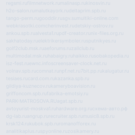
regsmi.ru
filmnetwork.ru
malinasp.ru
kinosvin.ru
h2o-salon.ru
malutkayork.ru
deltaprim.spb.ru
tango-perm.ru
gooddir.ru
sgv.su
multiki-online.com
webkrasotki.com
cherinvest.ru
detskiy-ostrov.ru
ankou.spb.ru
alvesta1.ru
pdf-creator.ru
nix-files.org.ru
sakhatoday.ru
elektrikersymboler.ru
sputnikyes.ru
golf2club.msk.ru
aeforums.ru
zallclub.ru
multimodal.msk.ru
habaigry.ru
haikko.ru
sobakopedia.ru
isz-fest.ru
ewnc.info
screensaver-clock.net.ru
volnav.spb.ru
comnat.ru
npf.net.ru
7bit.pp.ru
kalugatur.ru
tesiaes.ru
card.com.ru
kazanka.spb.ru
gildiya-kuznecov.ru
kameryboavision.ru
griffoncom.spb.ru
fabrika-emotsiy.ru
PARK-MATROSOVA.RU
agat.spb.ru
avtoyurist-moskva1.ru
hardware.org.ru
схема-авто.рф
dg-lab.ru
angrup.ru
recruiter.spb.ru
music8.spb.ru
krsk124.ru
kubok.spb.ru
romanofforex.ru
analitikaplus.ru
spyonline.ru
zosikamery.ru