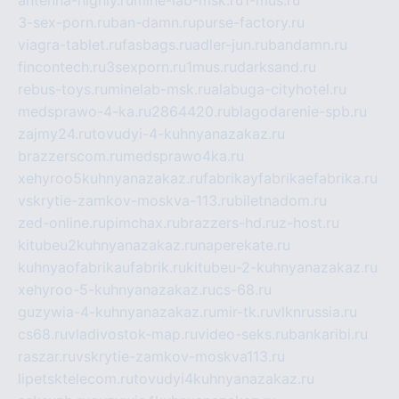
antenna-highly.ru
mine-lab-msk.ru
1-mus.ru
3-sex-porn.ru
ban-damn.ru
purse-factory.ru
viagra-tablet.ru
fasbags.ru
adler-jun.ru
bandamn.ru
fincontech.ru
3sexporn.ru
1mus.ru
darksand.ru
rebus-toys.ru
minelab-msk.ru
alabuga-cityhotel.ru
medsprawo-4-ka.ru
2864420.ru
blagodarenie-spb.ru
zajmy24.ru
tovudyi-4-kuhnyanazakaz.ru
brazzerscom.ru
medsprawo4ka.ru
xehyroo5kuhnyanazakaz.ru
fabrikayfabrikaefabrika.ru
vskrytie-zamkov-moskva-113.ru
biletnadom.ru
zed-online.ru
pimchax.ru
brazzers-hd.ru
z-host.ru
kitubeu2kuhnyanazakaz.ru
naperekate.ru
kuhnyaofabrikaufabrik.ru
kitubeu-2-kuhnyanazakaz.ru
xehyroo-5-kuhnyanazakaz.ru
cs-68.ru
guzywia-4-kuhnyanazakaz.ru
mir-tk.ru
vlknrussia.ru
cs68.ru
vladivostok-map.ru
video-seks.ru
bankaribi.ru
raszar.ru
vskrytie-zamkov-moskva113.ru
lipetsktelecom.ru
tovudyi4kuhnyanazakaz.ru