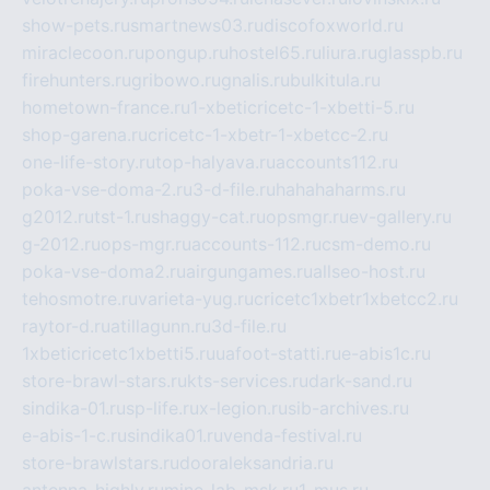
show-pets.ru
smartnews03.ru
discofoxworld.ru
miraclecoon.ru
pongup.ru
hostel65.ru
liura.ru
glasspb.ru
firehunters.ru
gribowo.ru
gnalis.ru
bulkitula.ru
hometown-france.ru
1-xbeticricetc-1-xbetti-5.ru
shop-garena.ru
cricetc-1-xbetr-1-xbetcc-2.ru
one-life-story.ru
top-halyava.ru
accounts112.ru
poka-vse-doma-2.ru
3-d-file.ru
hahahaharms.ru
g2012.ru
tst-1.ru
shaggy-cat.ru
opsmgr.ru
ev-gallery.ru
g-2012.ru
ops-mgr.ru
accounts-112.ru
csm-demo.ru
poka-vse-doma2.ru
airgungames.ru
allseo-host.ru
tehosmotre.ru
varieta-yug.ru
cricetc1xbetr1xbetcc2.ru
raytor-d.ru
atillagunn.ru
3d-file.ru
1xbeticricetc1xbetti5.ru
uafoot-statti.ru
e-abis1c.ru
store-brawl-stars.ru
kts-services.ru
dark-sand.ru
sindika-01.ru
sp-life.ru
x-legion.ru
sib-archives.ru
e-abis-1-c.ru
sindika01.ru
venda-festival.ru
store-brawlstars.ru
dooraleksandria.ru