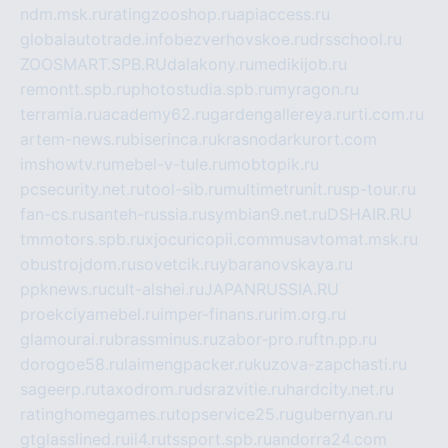
ndm.msk.ru
ratingzooshop.ru
apiaccess.ru
globalautotrade.info
bezverhovskoe.ru
drsschool.ru
ZOOSMART.SPB.RU
dalakony.ru
medikijob.ru
remontt.spb.ru
photostudia.spb.ru
myragon.ru
terramia.ru
academy62.ru
gardengallereya.ru
rti.com.ru
artem-news.ru
biserinca.ru
krasnodarkurort.com
imshowtv.ru
mebel-v-tule.ru
mobtopik.ru
pcsecurity.net.ru
tool-sib.ru
multimetrunit.ru
sp-tour.ru
fan-cs.ru
santeh-russia.ru
symbian9.net.ru
DSHAIR.RU
tmmotors.spb.ru
xjocuricopii.com
musavtomat.msk.ru
obustrojdom.ru
sovetcik.ru
ybaranovskaya.ru
ppknews.ru
cult-alshei.ru
JAPANRUSSIA.RU
proekciyamebel.ru
imper-finans.ru
rim.org.ru
glamourai.ru
brassminus.ru
zabor-pro.ru
ftn.pp.ru
dorogoe58.ru
laimengpacker.ru
kuzova-zapchasti.ru
sageerp.ru
taxodrom.ru
dsrazvitie.ru
hardcity.net.ru
ratinghomegames.ru
topservice25.ru
gubernyan.ru
gtglasslined.ru
ii4.ru
tssport.spb.ru
andorra24.com