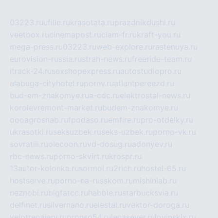
03223.ru
ufille.ru
krasotata.ru
prazdnikdushi.ru
veetbox.ru
cinemapost.ru
ciam-fr.ru
kraft-you.ru
mega-press.ru
03223.ru
web-explore.ru
rastenuya.ru
eurovision-russia.ru
strah-news.ru
freeride-team.ru
itrack-24.ru
sexshopexpress.ru
autostudiopro.ru
alabuga-cityhotel.ru
pornv.ru
atlantpereezd.ru
bud-em-znakomye.ru
a-cdc.ru
elektrostal-news.ru
korolevremont-market.ru
budem-znakomye.ru
oooagrosnab.ru
fpodaso.ru
emfire.ru
pro-otdelky.ru
ukrasotki.ru
seksuzbek.ru
seks-uzbek.ru
porno-vk.ru
sovratili.ru
olecoon.ru
vd-dosug.ru
adonyev.ru
rbc-news.ru
porno-skvirt.ru
krospr.ru
13autor-kolonka.ru
sormol.ru
2rich.ru
hostel-65.ru
hostserve.ru
porno-na-russkom.ru
mishinlab.ru
neznobi.ru
bigfatcc.ru
habble.ru
starbucksvia.ru
delfinet.ru
silvernano.ru
elestal.ru
vektor-doroga.ru
velotrenajery.ru
pronso54.ru
lenasever.ru
lovinskix.ru