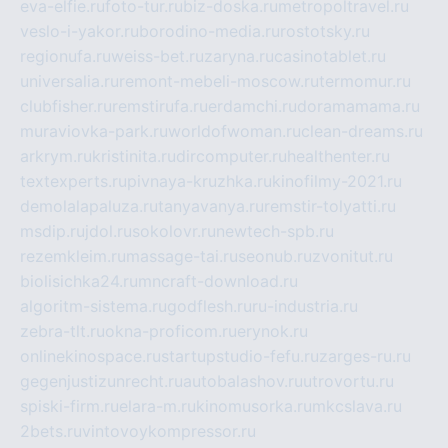
eva-elfie.ru
foto-tur.ru
biz-doska.ru
metropoltravel.ru
veslo-i-yakor.ru
borodino-media.ru
rostotsky.ru
regionufa.ru
weiss-bet.ru
zaryna.ru
casinotablet.ru
universalia.ru
remont-mebeli-moscow.ru
termomur.ru
clubfisher.ru
remstirufa.ru
erdamchi.ru
doramamama.ru
muraviovka-park.ru
worldofwoman.ru
clean-dreams.ru
arkrym.ru
kristinita.ru
dircomputer.ru
healthenter.ru
textexperts.ru
pivnaya-kruzhka.ru
kinofilmy-2021.ru
demolalapaluza.ru
tanyavanya.ru
remstir-tolyatti.ru
msdip.ru
jdol.ru
sokolovr.ru
newtech-spb.ru
rezemkleim.ru
massage-tai.ru
seonub.ru
zvonitut.ru
biolisichka24.ru
mncraft-download.ru
algoritm-sistema.ru
godflesh.ru
ru-industria.ru
zebra-tlt.ru
okna-proficom.ru
erynok.ru
onlinekinospace.ru
startupstudio-fefu.ru
zarges-ru.ru
gegenjustizunrecht.ru
autobalashov.ru
utrovortu.ru
spiski-firm.ru
elara-m.ru
kinomusorka.ru
mkcslava.ru
2bets.ru
vintovoykompressor.ru