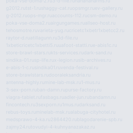
poka-vse-doma-2.ru
3-d-file.ru
hahahaharms.ru
g2012.ru
tst-1.ru
shaggy-cat.ru
opsmgr.ru
ev-gallery.ru
g-2012.ru
ops-mgr.ru
accounts-112.ru
csm-demo.ru
poka-vse-doma2.ru
airgungames.ru
allseo-host.ru
tehosmotre.ru
varieta-yug.ru
cricetc1xbetr1xbetcc2.ru
raytor-d.ru
atillagunn.ru
3d-file.ru
1xbeticricetc1xbetti5.ru
uafoot-statti.ru
e-abis1c.ru
store-brawl-stars.ru
kts-services.ru
dark-sand.ru
sindika-01.ru
sp-life.ru
x-legion.ru
sib-archives.ru
e-abis-1-c.ru
sindika01.ru
venda-festival.ru
store-brawlstars.ru
dooraleksandria.ru
antenna-highly.ru
mine-lab-msk.ru
1-mus.ru
3-sex-porn.ru
ban-damn.ru
purse-factory.ru
viagra-tablet.ru
fasbags.ru
adler-jun.ru
bandamn.ru
fincontech.ru
3sexporn.ru
1mus.ru
darksand.ru
rebus-toys.ru
minelab-msk.ru
alabuga-cityhotel.ru
medsprawo-4-ka.ru
2864420.ru
blagodarenie-spb.ru
zajmy24.ru
tovudyi-4-kuhnyanazakaz.ru