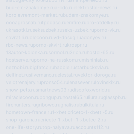
alabuga-cityhotel.ru
pornv.ru
atlantpereezd.ru
bud-em-znakomye.ru
a-cdc.ru
elektrostal-news.ru
korolevremont-market.ru
budem-znakomye.ru
oooagrosnab.ru
fpodaso.ru
emfire.ru
pro-otdelky.ru
ukrasotki.ru
seksuzbek.ru
seks-uzbek.ru
porno-vk.ru
sovratili.ru
olecoon.ru
vd-dosug.ru
adonyev.ru
rbc-news.ru
porno-skvirt.ru
krospr.ru
13autor-kolonka.ru
sormol.ru
2rich.ru
hostel-65.ru
hostserve.ru
porno-na-russkom.ru
mishinlab.ru
neznobi.ru
bigfatcc.ru
habble.ru
starbucksvia.ru
delfinet.ru
silvernano.ru
elestal.ru
vektor-doroga.ru
velotrenajery.ru
pronso54.ru
lenasever.ru
lovinskix.ru
show-pets.ru
smartnews03.ru
discofoxworld.ru
miraclecoon.ru
pongup.ru
hostel65.ru
liura.ru
glasspb.ru
firehunters.ru
gribowo.ru
gnalis.ru
bulkitula.ru
hometown-france.ru
1-xbeticricetc-1-xbetti-5.ru
shop-garena.ru
cricetc-1-xbetr-1-xbetcc-2.ru
one-life-story.ru
top-halyava.ru
accounts112.ru