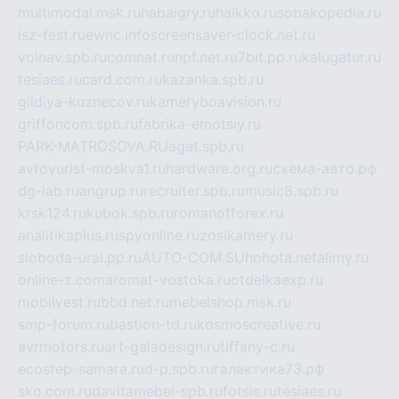
multimodal.msk.ru
habaigry.ru
haikko.ru
sobakopedia.ru
isz-fest.ru
ewnc.info
screensaver-clock.net.ru
volnav.spb.ru
comnat.ru
npf.net.ru
7bit.pp.ru
kalugatur.ru
tesiaes.ru
card.com.ru
kazanka.spb.ru
gildiya-kuznecov.ru
kameryboavision.ru
griffoncom.spb.ru
fabrika-emotsiy.ru
PARK-MATROSOVA.RU
agat.spb.ru
avtoyurist-moskva1.ru
hardware.org.ru
схема-авто.рф
dg-lab.ru
angrup.ru
recruiter.spb.ru
music8.spb.ru
krsk124.ru
kubok.spb.ru
romanofforex.ru
analitikaplus.ru
spyonline.ru
zosikamery.ru
sloboda-ural.pp.ru
AUTO-COM.SU
hohota.net
alimy.ru
online-z.com
aromat-vostoka.ru
otdelkaexp.ru
mobilvest.ru
bbd.net.ru
mebelshop.msk.ru
smp-forum.ru
bastion-td.ru
kosmoscreative.ru
avrmotors.ru
art-galadesign.ru
tiffany-c.ru
ecostep-samara.ru
d-p.spb.ru
галактика73.рф
sko.com.ru
davitamebel-spb.ru
fotsis.ru
tesiaes.ru