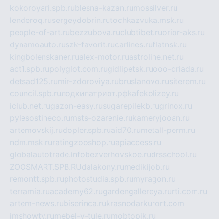
kokoroyari.spb.ru
blesna-kazan.ru
mossilver.ru
lenderoq.ru
sergeydobrin.ru
tochkazvuka.msk.ru
people-of-art.ru
bezzubova.ru
clubtibet.ru
orior-aks.ru
dynamoauto.ru
szk-favorit.ru
carlines.ru
flatnsk.ru
kingbolenskaner.ru
alex-motor.ru
astroline.net.ru
act1.spb.ru
polyglot.com.ru
gidlipetsk.ru
ooo-driada.ru
detsad125.ru
mir-zdoroviya.ru
bruslanovo.ru
siterem.ru
council.spb.ru
лодкипатриот.рф
kafekolizey.ru
iclub.net.ru
gazon-easy.ru
sugarepilekb.ru
grinox.ru
pylesostineco.ru
msts-ozarenie.ru
kameryjooan.ru
artemovskij.ru
dopler.spb.ru
aid70.ru
metall-perm.ru
ndm.msk.ru
ratingzooshop.ru
apiaccess.ru
globalautotrade.info
bezverhovskoe.ru
drsschool.ru
ZOOSMART.SPB.RU
dalakony.ru
medikijob.ru
remontt.spb.ru
photostudia.spb.ru
myragon.ru
terramia.ru
academy62.ru
gardengallereya.ru
rti.com.ru
artem-news.ru
biserinca.ru
krasnodarkurort.com
imshowtv.ru
mebel-v-tule.ru
mobtopik.ru