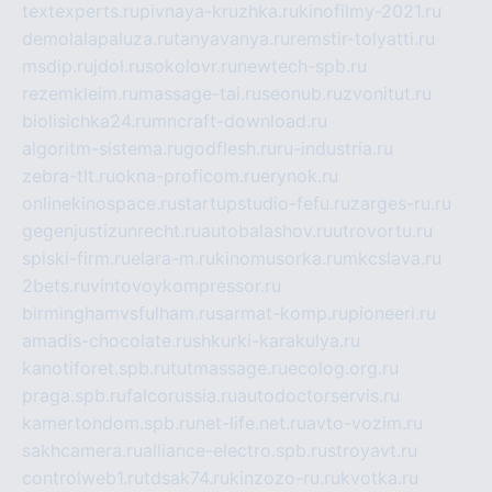
textexperts.ru
pivnaya-kruzhka.ru
kinofilmy-2021.ru
demolalapaluza.ru
tanyavanya.ru
remstir-tolyatti.ru
msdip.ru
jdol.ru
sokolovr.ru
newtech-spb.ru
rezemkleim.ru
massage-tai.ru
seonub.ru
zvonitut.ru
biolisichka24.ru
mncraft-download.ru
algoritm-sistema.ru
godflesh.ru
ru-industria.ru
zebra-tlt.ru
okna-proficom.ru
erynok.ru
onlinekinospace.ru
startupstudio-fefu.ru
zarges-ru.ru
gegenjustizunrecht.ru
autobalashov.ru
utrovortu.ru
spiski-firm.ru
elara-m.ru
kinomusorka.ru
mkcslava.ru
2bets.ru
vintovoykompressor.ru
birminghamvsfulham.ru
sarmat-komp.ru
pioneeri.ru
amadis-chocolate.ru
shkurki-karakulya.ru
kanotiforet.spb.ru
tutmassage.ru
ecolog.org.ru
praga.spb.ru
falcorussia.ru
autodoctorservis.ru
kamertondom.spb.ru
net-life.net.ru
avto-vozim.ru
sakhcamera.ru
alliance-electro.spb.ru
stroyavt.ru
controlweb1.ru
tdsak74.ru
kinzozo-ru.ru
kvotka.ru