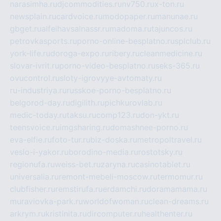
narasimha.ru
djcommodities.ru
nv750.ru
x-ton.ru
newsplain.ru
cardvoice.ru
modopaper.ru
manunae.ru
gbget.ru
alfeihavsalnassr.ru
madoma.ru
tajuncos.ru
petrovkasports.ru
porno-online-besplatno.ru
splclub.ru
york-life.ru
doroga-expo.ru
ribery.ru
cleanmedicine.ru
slovar-ivrit.ru
porno-video-besplatno.ru
seks-365.ru
ovucontrol.ru
sloty-igrovyye-avtomaty.ru
ru-industriya.ru
russkoe-porno-besplatno.ru
belgorod-day.ru
digilith.ru
pichkurovlab.ru
medic-today.ru
taksu.ru
comp123.ru
don-ykt.ru
teensvoice.ru
imgsharing.ru
domashnee-porno.ru
eva-elfie.ru
foto-tur.ru
biz-doska.ru
metropoltravel.ru
veslo-i-yakor.ru
borodino-media.ru
rostotsky.ru
regionufa.ru
weiss-bet.ru
zaryna.ru
casinotablet.ru
universalia.ru
remont-mebeli-moscow.ru
termomur.ru
clubfisher.ru
remstirufa.ru
erdamchi.ru
doramamama.ru
muraviovka-park.ru
worldofwoman.ru
clean-dreams.ru
arkrym.ru
kristinita.ru
dircomputer.ru
healthenter.ru