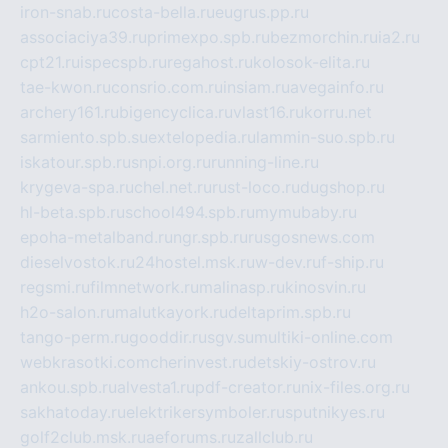
iron-snab.ru
costa-bella.ru
eugrus.pp.ru
associaciya39.ru
primexpo.spb.ru
bezmorchin.ru
ia2.ru
cpt21.ru
ispecspb.ru
regahost.ru
kolosok-elita.ru
tae-kwon.ru
consrio.com.ru
insiam.ru
avegainfo.ru
archery161.ru
bigencyclica.ru
vlast16.ru
korru.net
sarmiento.spb.su
extelopedia.ru
lammin-suo.spb.ru
iskatour.spb.ru
snpi.org.ru
running-line.ru
krygeva-spa.ru
chel.net.ru
rust-loco.ru
dugshop.ru
hl-beta.spb.ru
school494.spb.ru
mymubaby.ru
epoha-metalband.ru
ngr.spb.ru
rusgosnews.com
dieselvostok.ru
24hostel.msk.ru
w-dev.ru
f-ship.ru
regsmi.ru
filmnetwork.ru
malinasp.ru
kinosvin.ru
h2o-salon.ru
malutkayork.ru
deltaprim.spb.ru
tango-perm.ru
gooddir.ru
sgv.su
multiki-online.com
webkrasotki.com
cherinvest.ru
detskiy-ostrov.ru
ankou.spb.ru
alvesta1.ru
pdf-creator.ru
nix-files.org.ru
sakhatoday.ru
elektrikersymboler.ru
sputnikyes.ru
golf2club.msk.ru
aeforums.ru
zallclub.ru