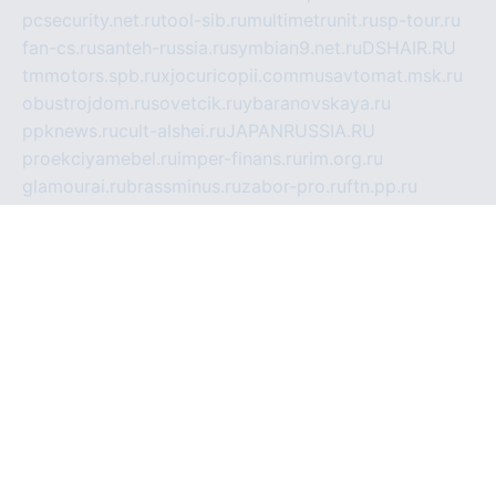
pcsecurity.net.ru
tool-sib.ru
multimetrunit.ru
sp-tour.ru
fan-cs.ru
santeh-russia.ru
symbian9.net.ru
DSHAIR.RU
tmmotors.spb.ru
xjocuricopii.com
musavtomat.msk.ru
obustrojdom.ru
sovetcik.ru
ybaranovskaya.ru
ppknews.ru
cult-alshei.ru
JAPANRUSSIA.RU
proekciyamebel.ru
imper-finans.ru
rim.org.ru
glamourai.ru
brassminus.ru
zabor-pro.ru
ftn.pp.ru
dorogoe58.ru
laimengpacker.ru
kuzova-zapchasti.ru
sageerp.ru
taxodrom.ru
dsrazvitie.ru
hardcity.net.ru
ratinghomegames.ru
topservice25.ru
gubernyan.ru
gtglasslined.ru
ii4.ru
tssport.spb.ru
andorra24.com
blackwallstreet.ru
oboimos.ru
optim-doors.com.ru
ikuch.ru
nycr.org.ru
npa21.ru
vremya-ch.spb.ru
desert000.ru
ivtorgi.ru
ifiori.ru
catalog-statei.ru
dcv.org.ru
spetsmaster174.ru
ipkameryhiseeu.ru
dum26.ru
ruspol.spb.ru
fr-opendp.ru
kam-solnyshko.ru
cheyenne-arapaho.ru
sevzapmetal.spb.ru
ted-lapidus.spb.ru
parasite-eliminator.ru