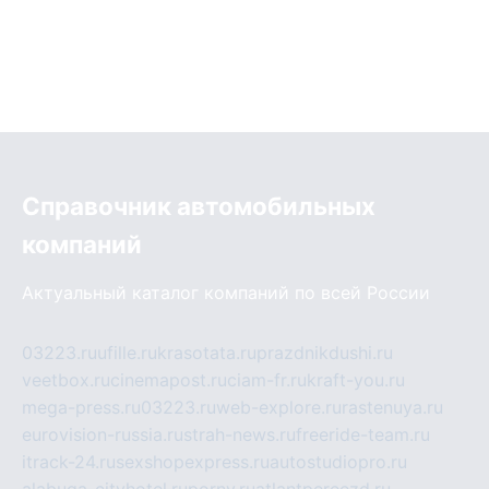
Справочник автомобильных
компаний
Актуальный каталог компаний по всей России
03223.ru
ufille.ru
krasotata.ru
prazdnikdushi.ru
veetbox.ru
cinemapost.ru
ciam-fr.ru
kraft-you.ru
mega-press.ru
03223.ru
web-explore.ru
rastenuya.ru
eurovision-russia.ru
strah-news.ru
freeride-team.ru
itrack-24.ru
sexshopexpress.ru
autostudiopro.ru