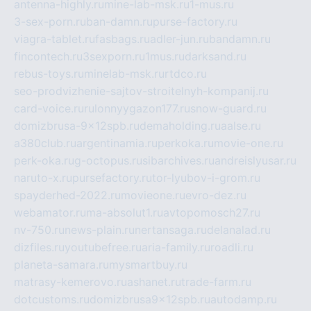
antenna-highly.ru
mine-lab-msk.ru
1-mus.ru
3-sex-porn.ru
ban-damn.ru
purse-factory.ru
viagra-tablet.ru
fasbags.ru
adler-jun.ru
bandamn.ru
fincontech.ru
3sexporn.ru
1mus.ru
darksand.ru
rebus-toys.ru
minelab-msk.ru
rtdco.ru
seo-prodvizhenie-sajtov-stroitelnyh-kompanij.ru
card-voice.ru
rulonnyygazon177.ru
snow-guard.ru
domizbrusa-9x12spb.ru
demaholding.ru
aalse.ru
a380club.ru
argentinamia.ru
perkoka.ru
movie-one.ru
perk-oka.ru
g-octopus.ru
sibarchives.ru
andreislyusar.ru
naruto-x.ru
pursefactory.ru
tor-lyubov-i-grom.ru
spayderhed-2022.ru
movieone.ru
evro-dez.ru
webamator.ru
ma-absolut1.ru
avtopomosch27.ru
nv-750.ru
news-plain.ru
nertansaga.ru
delanalad.ru
dizfiles.ru
youtubefree.ru
aria-family.ru
roadli.ru
planeta-samara.ru
mysmartbuy.ru
matrasy-kemerovo.ru
ashanet.ru
trade-farm.ru
dotcustoms.ru
domizbrusa9x12spb.ru
autodamp.ru