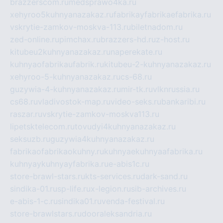
brazzerscom.ru
medsprawo4ka.ru
xehyroo5kuhnyanazakaz.ru
fabrikayfabrikaefabrika.ru
vskrytie-zamkov-moskva-113.ru
biletnadom.ru
zed-online.ru
pimchax.ru
brazzers-hd.ru
z-host.ru
kitubeu2kuhnyanazakaz.ru
naperekate.ru
kuhnyaofabrikaufabrik.ru
kitubeu-2-kuhnyanazakaz.ru
xehyroo-5-kuhnyanazakaz.ru
cs-68.ru
guzywia-4-kuhnyanazakaz.ru
mir-tk.ru
vlknrussia.ru
cs68.ru
vladivostok-map.ru
video-seks.ru
bankaribi.ru
raszar.ru
vskrytie-zamkov-moskva113.ru
lipetsktelecom.ru
tovudyi4kuhnyanazakaz.ru
seksuzb.ru
guzywia4kuhnyanazakaz.ru
fabrikaofabrikaokuhny.ru
kuhnyaekuhnyaafabrika.ru
kuhnyaykuhnyayfabrika.ru
e-abis1c.ru
store-brawl-stars.ru
kts-services.ru
dark-sand.ru
sindika-01.ru
sp-life.ru
x-legion.ru
sib-archives.ru
e-abis-1-c.ru
sindika01.ru
venda-festival.ru
store-brawlstars.ru
dooraleksandria.ru