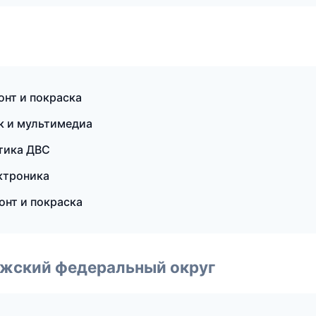
онт и покраска
к и мультимедиа
стика ДВС
ектроника
онт и покраска
лжский федеральный округ