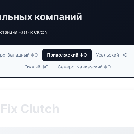
ильных компаний
станция FastFix Clutch
ро-Западный ФО
Приволжский ФО
Уральский ФО
Южный ФО
Северо-Кавказский ФО
Fix Clutch