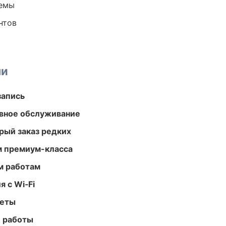
темы
нтов
ми
запись
вное обслуживание
рый заказ редких
м премиум-класса
м работам
 с Wi‑Fi
меты
е работы