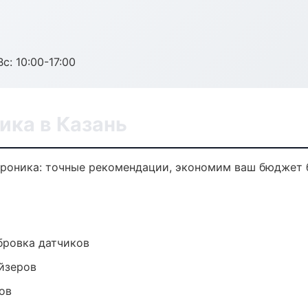
с: 10:00-17:00
ика в Казань
троника: точные рекомендации, экономим ваш бюджет б
ибровка датчиков
йзеров
ов