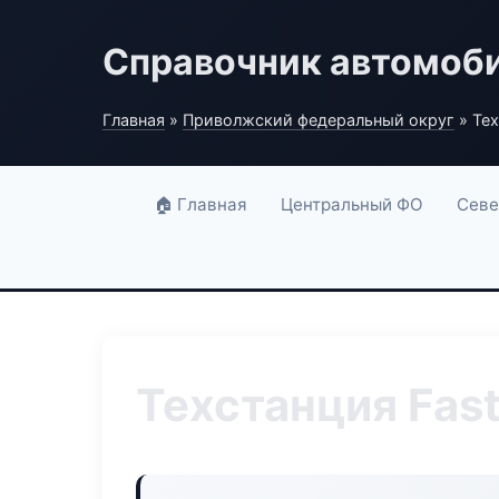
Справочник автомоб
Главная
»
Приволжский федеральный округ
» Тех
🏠 Главная
Центральный ФО
Севе
Техстанция Fast