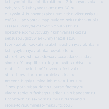
kuhnyaofabrikaufabrik.ru
kitubeu-2-kuhnyanazakaz.ru
xehyroo-5-kuhnyanazakaz.ru
cs-68.ru
guzywia-4-kuhnyanazakaz.ru
mir-tk.ru
vlknrussia.ru
cs68.ru
vladivostok-map.ru
video-seks.ru
bankaribi.ru
raszar.ru
vskrytie-zamkov-moskva113.ru
lipetsktelecom.ru
tovudyi4kuhnyanazakaz.ru
seksuzb.ru
guzywia4kuhnyanazakaz.ru
fabrikaofabrikaokuhny.ru
kuhnyaekuhnyaafabrika.ru
kuhnyaykuhnyayfabrika.ru
e-abis1c.ru
store-brawl-stars.ru
kts-services.ru
dark-sand.ru
sindika-01.ru
sp-life.ru
x-legion.ru
sib-archives.ru
e-abis-1-c.ru
sindika01.ru
venda-festival.ru
store-brawlstars.ru
dooraleksandria.ru
antenna-highly.ru
mine-lab-msk.ru
1-mus.ru
3-sex-porn.ru
ban-damn.ru
purse-factory.ru
viagra-tablet.ru
fasbags.ru
adler-jun.ru
bandamn.ru
fincontech.ru
3sexporn.ru
1mus.ru
darksand.ru
rebus-toys.ru
minelab-msk.ru
rtdco.ru