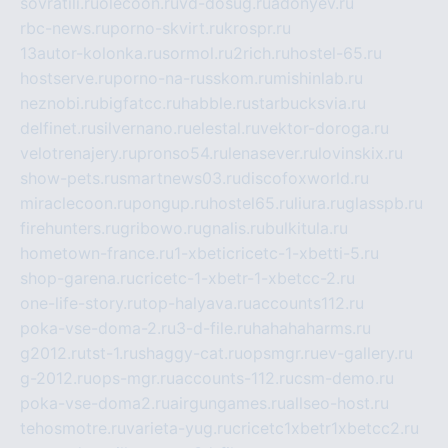
sovratili.ru
olecoon.ru
vd-dosug.ru
adonyev.ru
rbc-news.ru
porno-skvirt.ru
krospr.ru
13autor-kolonka.ru
sormol.ru
2rich.ru
hostel-65.ru
hostserve.ru
porno-na-russkom.ru
mishinlab.ru
neznobi.ru
bigfatcc.ru
habble.ru
starbucksvia.ru
delfinet.ru
silvernano.ru
elestal.ru
vektor-doroga.ru
velotrenajery.ru
pronso54.ru
lenasever.ru
lovinskix.ru
show-pets.ru
smartnews03.ru
discofoxworld.ru
miraclecoon.ru
pongup.ru
hostel65.ru
liura.ru
glasspb.ru
firehunters.ru
gribowo.ru
gnalis.ru
bulkitula.ru
hometown-france.ru
1-xbeticricetc-1-xbetti-5.ru
shop-garena.ru
cricetc-1-xbetr-1-xbetcc-2.ru
one-life-story.ru
top-halyava.ru
accounts112.ru
poka-vse-doma-2.ru
3-d-file.ru
hahahaharms.ru
g2012.ru
tst-1.ru
shaggy-cat.ru
opsmgr.ru
ev-gallery.ru
g-2012.ru
ops-mgr.ru
accounts-112.ru
csm-demo.ru
poka-vse-doma2.ru
airgungames.ru
allseo-host.ru
tehosmotre.ru
varieta-yug.ru
cricetc1xbetr1xbetcc2.ru