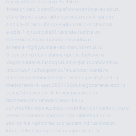
raytor-d.ru
atillagunn.ru
3d-file.ru
1xbeticricetc1xbetti5.ru
uafoot-statti.ru
e-abis1c.ru
store-brawl-stars.ru
kts-services.ru
dark-sand.ru
sindika-01.ru
sp-life.ru
x-legion.ru
sib-archives.ru
e-abis-1-c.ru
sindika01.ru
venda-festival.ru
store-brawlstars.ru
dooraleksandria.ru
antenna-highly.ru
mine-lab-msk.ru
1-mus.ru
3-sex-porn.ru
ban-damn.ru
purse-factory.ru
viagra-tablet.ru
fasbags.ru
adler-jun.ru
bandamn.ru
fincontech.ru
3sexporn.ru
1mus.ru
darksand.ru
rebus-toys.ru
minelab-msk.ru
alabuga-cityhotel.ru
medsprawo-4-ka.ru
2864420.ru
blagodarenie-spb.ru
zajmy24.ru
tovudyi-4-kuhnyanazakaz.ru
brazzerscom.ru
medsprawo4ka.ru
xehyroo5kuhnyanazakaz.ru
fabrikayfabrikaefabrika.ru
vskrytie-zamkov-moskva-113.ru
biletnadom.ru
zed-online.ru
pimchax.ru
brazzers-hd.ru
z-host.ru
kitubeu2kuhnyanazakaz.ru
naperekate.ru