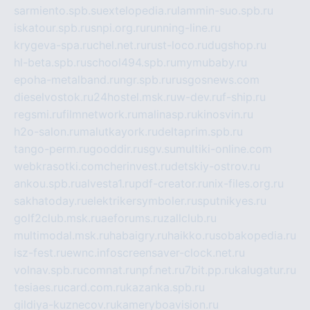
sarmiento.spb.su
extelopedia.ru
lammin-suo.spb.ru
iskatour.spb.ru
snpi.org.ru
running-line.ru
krygeva-spa.ru
chel.net.ru
rust-loco.ru
dugshop.ru
hl-beta.spb.ru
school494.spb.ru
mymubaby.ru
epoha-metalband.ru
ngr.spb.ru
rusgosnews.com
dieselvostok.ru
24hostel.msk.ru
w-dev.ru
f-ship.ru
regsmi.ru
filmnetwork.ru
malinasp.ru
kinosvin.ru
h2o-salon.ru
malutkayork.ru
deltaprim.spb.ru
tango-perm.ru
gooddir.ru
sgv.su
multiki-online.com
webkrasotki.com
cherinvest.ru
detskiy-ostrov.ru
ankou.spb.ru
alvesta1.ru
pdf-creator.ru
nix-files.org.ru
sakhatoday.ru
elektrikersymboler.ru
sputnikyes.ru
golf2club.msk.ru
aeforums.ru
zallclub.ru
multimodal.msk.ru
habaigry.ru
haikko.ru
sobakopedia.ru
isz-fest.ru
ewnc.info
screensaver-clock.net.ru
volnav.spb.ru
comnat.ru
npf.net.ru
7bit.pp.ru
kalugatur.ru
tesiaes.ru
card.com.ru
kazanka.spb.ru
gildiya-kuznecov.ru
kameryboavision.ru