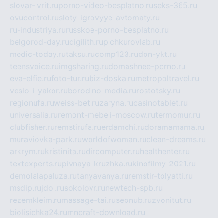
slovar-ivrit.ru
porno-video-besplatno.ru
seks-365.ru
ovucontrol.ru
sloty-igrovyye-avtomaty.ru
ru-industriya.ru
russkoe-porno-besplatno.ru
belgorod-day.ru
digilith.ru
pichkurovlab.ru
medic-today.ru
taksu.ru
comp123.ru
don-ykt.ru
teensvoice.ru
imgsharing.ru
domashnee-porno.ru
eva-elfie.ru
foto-tur.ru
biz-doska.ru
metropoltravel.ru
veslo-i-yakor.ru
borodino-media.ru
rostotsky.ru
regionufa.ru
weiss-bet.ru
zaryna.ru
casinotablet.ru
universalia.ru
remont-mebeli-moscow.ru
termomur.ru
clubfisher.ru
remstirufa.ru
erdamchi.ru
doramamama.ru
muraviovka-park.ru
worldofwoman.ru
clean-dreams.ru
arkrym.ru
kristinita.ru
dircomputer.ru
healthenter.ru
textexperts.ru
pivnaya-kruzhka.ru
kinofilmy-2021.ru
demolalapaluza.ru
tanyavanya.ru
remstir-tolyatti.ru
msdip.ru
jdol.ru
sokolovr.ru
newtech-spb.ru
rezemkleim.ru
massage-tai.ru
seonub.ru
zvonitut.ru
biolisichka24.ru
mncraft-download.ru