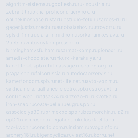
algoritm-sistema.ru
godflesh.ru
ru-industria.ru
zebra-tlt.ru
okna-proficom.ru
erynok.ru
onlinekinospace.ru
startupstudio-fefu.ru
zarges-ru.ru
gegenjustizunrecht.ru
autobalashov.ru
utrovortu.ru
spiski-firm.ru
elara-m.ru
kinomusorka.ru
mkcslava.ru
2bets.ru
vintovoykompressor.ru
birminghamvsfulham.ru
sarmat-komp.ru
pioneeri.ru
amadis-chocolate.ru
shkurki-karakulya.ru
kanotiforet.spb.ru
tutmassage.ru
ecolog.org.ru
praga.spb.ru
falcorussia.ru
autodoctorservis.ru
kamertondom.spb.ru
net-life.net.ru
avto-vozim.ru
sakhcamera.ru
alliance-electro.spb.ru
stroyavt.ru
controlweb1.ru
tdsak74.ru
kinzozo-ru.ru
kvotka.ru
iron-snab.ru
costa-bella.ru
eugrus.pp.ru
associaciya39.ru
primexpo.spb.ru
bezmorchin.ru
ia2.ru
cpt21.ru
ispecspb.ru
regahost.ru
kolosok-elita.ru
tae-kwon.ru
consrio.com.ru
insiam.ru
avegainfo.ru
archery161.ru
bigencyclica.ru
vlast16.ru
korru.net