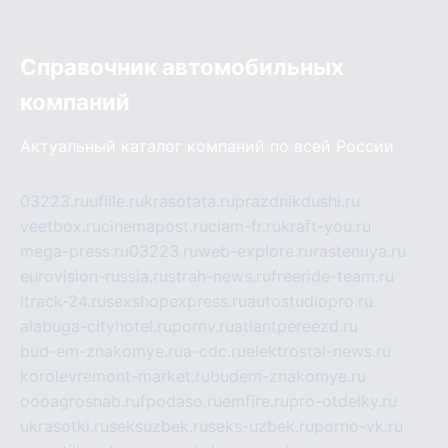
Справочник автомобильных
компаний
Актуальный каталог компаний по всей России
03223.ru
ufille.ru
krasotata.ru
prazdnikdushi.ru
veetbox.ru
cinemapost.ru
ciam-fr.ru
kraft-you.ru
mega-press.ru
03223.ru
web-explore.ru
rastenuya.ru
eurovision-russia.ru
strah-news.ru
freeride-team.ru
itrack-24.ru
sexshopexpress.ru
autostudiopro.ru
alabuga-cityhotel.ru
pornv.ru
atlantpereezd.ru
bud-em-znakomye.ru
a-cdc.ru
elektrostal-news.ru
korolevremont-market.ru
budem-znakomye.ru
oooagrosnab.ru
fpodaso.ru
emfire.ru
pro-otdelky.ru
ukrasotki.ru
seksuzbek.ru
seks-uzbek.ru
porno-vk.ru