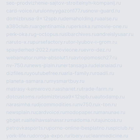
seo-prodvizhenie-sajtov-stroitelnyh-kompanij.ru
card-voice.ru
rulonnyygazon177.ru
snow-guard.ru
domizbrusa-9x12spb.ru
demaholding.ru
aalse.ru
a380club.ru
argentinamia.ru
perkoka.ru
movie-one.ru
perk-oka.ru
g-octopus.ru
sibarchives.ru
andreislyusar.ru
naruto-x.ru
pursefactory.ru
tor-lyubov-i-grom.ru
spayderhed-2022.ru
movieone.ru
evro-dez.ru
webamator.ru
ma-absolut1.ru
avtopomosch27.ru
nv-750.ru
news-plain.ru
nertansaga.ru
delanalad.ru
dizfiles.ru
youtubefree.ru
aria-family.ru
roadli.ru
planeta-samara.ru
mysmartbuy.ru
matrasy-kemerovo.ru
ashanet.ru
trade-farm.ru
dotcustoms.ru
domizbrusa9x12spb.ru
autodamp.ru
narasimha.ru
djcommodities.ru
nv750.ru
x-ton.ru
newsplain.ru
cardvoice.ru
modopaper.ru
manunae.ru
gbget.ru
alfeihavsalnassr.ru
madoma.ru
tajuncos.ru
petrovkasports.ru
porno-online-besplatno.ru
splclub.ru
york-life.ru
doroga-expo.ru
ribery.ru
cleanmedicine.ru