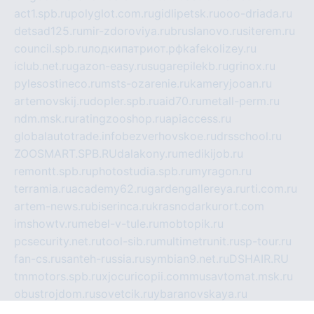
act1.spb.ru
polyglot.com.ru
gidlipetsk.ru
ooo-driada.ru
detsad125.ru
mir-zdoroviya.ru
bruslanovo.ru
siterem.ru
council.spb.ru
лодкипатриот.рф
kafekolizey.ru
iclub.net.ru
gazon-easy.ru
sugarepilekb.ru
grinox.ru
pylesostineco.ru
msts-ozarenie.ru
kameryjooan.ru
artemovskij.ru
dopler.spb.ru
aid70.ru
metall-perm.ru
ndm.msk.ru
ratingzooshop.ru
apiaccess.ru
globalautotrade.info
bezverhovskoe.ru
drsschool.ru
ZOOSMART.SPB.RU
dalakony.ru
medikijob.ru
remontt.spb.ru
photostudia.spb.ru
myragon.ru
terramia.ru
academy62.ru
gardengallereya.ru
rti.com.ru
artem-news.ru
biserinca.ru
krasnodarkurort.com
imshowtv.ru
mebel-v-tule.ru
mobtopik.ru
pcsecurity.net.ru
tool-sib.ru
multimetrunit.ru
sp-tour.ru
fan-cs.ru
santeh-russia.ru
symbian9.net.ru
DSHAIR.RU
tmmotors.spb.ru
xjocuricopii.com
musavtomat.msk.ru
obustrojdom.ru
sovetcik.ru
ybaranovskaya.ru
ppknews.ru
cult-alshei.ru
JAPANRUSSIA.RU