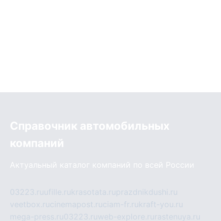
Справочник автомобильных
компаний
Актуальный каталог компаний по всей России
03223.ru
ufille.ru
krasotata.ru
prazdnikdushi.ru
veetbox.ru
cinemapost.ru
ciam-fr.ru
kraft-you.ru
mega-press.ru
03223.ru
web-explore.ru
rastenuya.ru