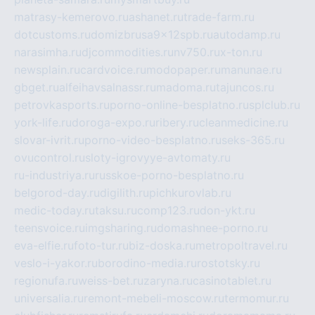
matrasy-kemerovo.ru
ashanet.ru
trade-farm.ru
dotcustoms.ru
domizbrusa9x12spb.ru
autodamp.ru
narasimha.ru
djcommodities.ru
nv750.ru
x-ton.ru
newsplain.ru
cardvoice.ru
modopaper.ru
manunae.ru
gbget.ru
alfeihavsalnassr.ru
madoma.ru
tajuncos.ru
petrovkasports.ru
porno-online-besplatno.ru
splclub.ru
york-life.ru
doroga-expo.ru
ribery.ru
cleanmedicine.ru
slovar-ivrit.ru
porno-video-besplatno.ru
seks-365.ru
ovucontrol.ru
sloty-igrovyye-avtomaty.ru
ru-industriya.ru
russkoe-porno-besplatno.ru
belgorod-day.ru
digilith.ru
pichkurovlab.ru
medic-today.ru
taksu.ru
comp123.ru
don-ykt.ru
teensvoice.ru
imgsharing.ru
domashnee-porno.ru
eva-elfie.ru
foto-tur.ru
biz-doska.ru
metropoltravel.ru
veslo-i-yakor.ru
borodino-media.ru
rostotsky.ru
regionufa.ru
weiss-bet.ru
zaryna.ru
casinotablet.ru
universalia.ru
remont-mebeli-moscow.ru
termomur.ru