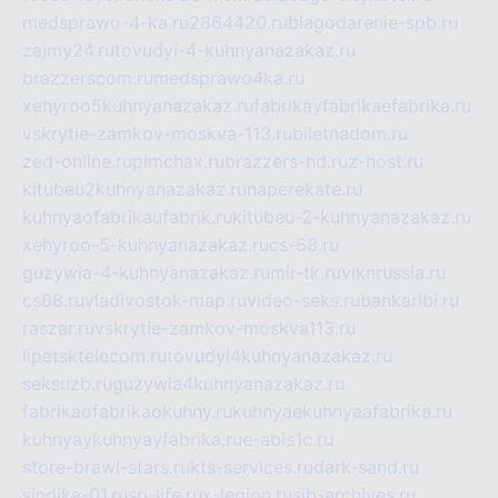
medsprawo-4-ka.ru
2864420.ru
blagodarenie-spb.ru
zajmy24.ru
tovudyi-4-kuhnyanazakaz.ru
brazzerscom.ru
medsprawo4ka.ru
xehyroo5kuhnyanazakaz.ru
fabrikayfabrikaefabrika.ru
vskrytie-zamkov-moskva-113.ru
biletnadom.ru
zed-online.ru
pimchax.ru
brazzers-hd.ru
z-host.ru
kitubeu2kuhnyanazakaz.ru
naperekate.ru
kuhnyaofabrikaufabrik.ru
kitubeu-2-kuhnyanazakaz.ru
xehyroo-5-kuhnyanazakaz.ru
cs-68.ru
guzywia-4-kuhnyanazakaz.ru
mir-tk.ru
vlknrussia.ru
cs68.ru
vladivostok-map.ru
video-seks.ru
bankaribi.ru
raszar.ru
vskrytie-zamkov-moskva113.ru
lipetsktelecom.ru
tovudyi4kuhnyanazakaz.ru
seksuzb.ru
guzywia4kuhnyanazakaz.ru
fabrikaofabrikaokuhny.ru
kuhnyaekuhnyaafabrika.ru
kuhnyaykuhnyayfabrika.ru
e-abis1c.ru
store-brawl-stars.ru
kts-services.ru
dark-sand.ru
sindika-01.ru
sp-life.ru
x-legion.ru
sib-archives.ru