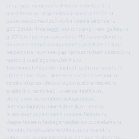
shop-garena.ru
cricetc-1-xbetr-1-xbetcc-2.ru
one-life-story.ru
top-halyava.ru
accounts112.ru
poka-vse-doma-2.ru
3-d-file.ru
hahahaharms.ru
g2012.ru
tst-1.ru
shaggy-cat.ru
opsmgr.ru
ev-gallery.ru
g-2012.ru
ops-mgr.ru
accounts-112.ru
csm-demo.ru
poka-vse-doma2.ru
airgungames.ru
allseo-host.ru
tehosmotre.ru
varieta-yug.ru
cricetc1xbetr1xbetcc2.ru
raytor-d.ru
atillagunn.ru
3d-file.ru
1xbeticricetc1xbetti5.ru
uafoot-statti.ru
e-abis1c.ru
store-brawl-stars.ru
kts-services.ru
dark-sand.ru
sindika-01.ru
sp-life.ru
x-legion.ru
sib-archives.ru
e-abis-1-c.ru
sindika01.ru
venda-festival.ru
store-brawlstars.ru
dooraleksandria.ru
antenna-highly.ru
mine-lab-msk.ru
1-mus.ru
3-sex-porn.ru
ban-damn.ru
purse-factory.ru
viagra-tablet.ru
fasbags.ru
adler-jun.ru
bandamn.ru
fincontech.ru
3sexporn.ru
1mus.ru
darksand.ru
rebus-toys.ru
minelab-msk.ru
alabuga-cityhotel.ru