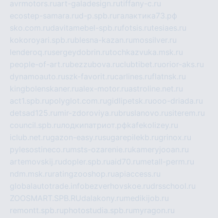
avrmotors.ru
art-galadesign.ru
tiffany-c.ru
ecostep-samara.ru
d-p.spb.ru
галактика73.рф
sko.com.ru
davitamebel-spb.ru
fotsis.ru
tesiaes.ru
kokoroyari.spb.ru
blesna-kazan.ru
mossilver.ru
lenderoq.ru
sergeydobrin.ru
tochkazvuka.msk.ru
people-of-art.ru
bezzubova.ru
clubtibet.ru
orior-aks.ru
dynamoauto.ru
szk-favorit.ru
carlines.ru
flatnsk.ru
kingbolenskaner.ru
alex-motor.ru
astroline.net.ru
act1.spb.ru
polyglot.com.ru
gidlipetsk.ru
ooo-driada.ru
detsad125.ru
mir-zdoroviya.ru
bruslanovo.ru
siterem.ru
council.spb.ru
лодкипатриот.рф
kafekolizey.ru
iclub.net.ru
gazon-easy.ru
sugarepilekb.ru
grinox.ru
pylesostineco.ru
msts-ozarenie.ru
kameryjooan.ru
artemovskij.ru
dopler.spb.ru
aid70.ru
metall-perm.ru
ndm.msk.ru
ratingzooshop.ru
apiaccess.ru
globalautotrade.info
bezverhovskoe.ru
drsschool.ru
ZOOSMART.SPB.RU
dalakony.ru
medikijob.ru
remontt.spb.ru
photostudia.spb.ru
myragon.ru