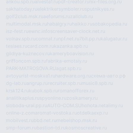
ankou.spb.ru
alvesta1.ru
pdf-creator.ru
nix-files.org.ru
sakhatoday.ru
elektrikersymboler.ru
sputnikyes.ru
golf2club.msk.ru
aeforums.ru
zallclub.ru
multimodal.msk.ru
habaigry.ru
haikko.ru
sobakopedia.ru
isz-fest.ru
ewnc.info
screensaver-clock.net.ru
volnav.spb.ru
comnat.ru
npf.net.ru
7bit.pp.ru
kalugatur.ru
tesiaes.ru
card.com.ru
kazanka.spb.ru
gildiya-kuznecov.ru
kameryboavision.ru
griffoncom.spb.ru
fabrika-emotsiy.ru
PARK-MATROSOVA.RU
agat.spb.ru
avtoyurist-moskva1.ru
hardware.org.ru
схема-авто.рф
dg-lab.ru
angrup.ru
recruiter.spb.ru
music8.spb.ru
krsk124.ru
kubok.spb.ru
romanofforex.ru
analitikaplus.ru
spyonline.ru
zosikamery.ru
sloboda-ural.pp.ru
AUTO-COM.SU
hohota.net
alimy.ru
online-z.com
aromat-vostoka.ru
otdelkaexp.ru
mobilvest.ru
bbd.net.ru
mebelshop.msk.ru
smp-forum.ru
bastion-td.ru
kosmoscreative.ru