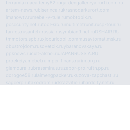
terramia.ru
academy62.ru
gardengallereya.ru
rti.com.ru
artem-news.ru
biserinca.ru
krasnodarkurort.com
imshowtv.ru
mebel-v-tule.ru
mobtopik.ru
pcsecurity.net.ru
tool-sib.ru
multimetrunit.ru
sp-tour.ru
fan-cs.ru
santeh-russia.ru
symbian9.net.ru
DSHAIR.RU
tmmotors.spb.ru
xjocuricopii.com
musavtomat.msk.ru
obustrojdom.ru
sovetcik.ru
ybaranovskaya.ru
ppknews.ru
cult-alshei.ru
JAPANRUSSIA.RU
proekciyamebel.ru
imper-finans.ru
rim.org.ru
glamourai.ru
brassminus.ru
zabor-pro.ru
ftn.pp.ru
dorogoe58.ru
laimengpacker.ru
kuzova-zapchasti.ru
sageerp.ru
taxodrom.ru
dsrazvitie.ru
hardcity.net.ru
ratinghomegames.ru
topservice25.ru
gubernyan.ru
gtglasslined.ru
ii4.ru
tssport.spb.ru
andorra24.com
blackwallstreet.ru
oboimos.ru
optim-doors.com.ru
ikuch.ru
nycr.org.ru
npa21.ru
vremya-ch.spb.ru
desert000.ru
ivtorgi.ru
ifiori.ru
catalog-statei.ru
dcv.org.ru
spetsmaster174.ru
ipkameryhiseeu.ru