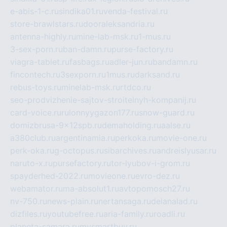
e-abis-1-c.ru
sindika01.ru
venda-festival.ru
store-brawlstars.ru
dooraleksandria.ru
antenna-highly.ru
mine-lab-msk.ru
1-mus.ru
3-sex-porn.ru
ban-damn.ru
purse-factory.ru
viagra-tablet.ru
fasbags.ru
adler-jun.ru
bandamn.ru
fincontech.ru
3sexporn.ru
1mus.ru
darksand.ru
rebus-toys.ru
minelab-msk.ru
rtdco.ru
seo-prodvizhenie-sajtov-stroitelnyh-kompanij.ru
card-voice.ru
rulonnyygazon177.ru
snow-guard.ru
domizbrusa-9x12spb.ru
demaholding.ru
aalse.ru
a380club.ru
argentinamia.ru
perkoka.ru
movie-one.ru
perk-oka.ru
g-octopus.ru
sibarchives.ru
andreislyusar.ru
naruto-x.ru
pursefactory.ru
tor-lyubov-i-grom.ru
spayderhed-2022.ru
movieone.ru
evro-dez.ru
webamator.ru
ma-absolut1.ru
avtopomosch27.ru
nv-750.ru
news-plain.ru
nertansaga.ru
delanalad.ru
dizfiles.ru
youtubefree.ru
aria-family.ru
roadli.ru
planeta-samara.ru
mysmartbuy.ru