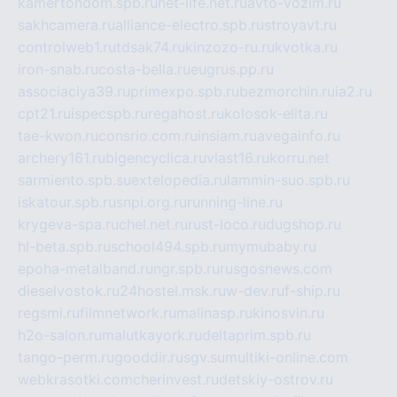
kamertondom.spb.ru
net-life.net.ru
avto-vozim.ru
sakhcamera.ru
alliance-electro.spb.ru
stroyavt.ru
controlweb1.ru
tdsak74.ru
kinzozo-ru.ru
kvotka.ru
iron-snab.ru
costa-bella.ru
eugrus.pp.ru
associaciya39.ru
primexpo.spb.ru
bezmorchin.ru
ia2.ru
cpt21.ru
ispecspb.ru
regahost.ru
kolosok-elita.ru
tae-kwon.ru
consrio.com.ru
insiam.ru
avegainfo.ru
archery161.ru
bigencyclica.ru
vlast16.ru
korru.net
sarmiento.spb.su
extelopedia.ru
lammin-suo.spb.ru
iskatour.spb.ru
snpi.org.ru
running-line.ru
krygeva-spa.ru
chel.net.ru
rust-loco.ru
dugshop.ru
hl-beta.spb.ru
school494.spb.ru
mymubaby.ru
epoha-metalband.ru
ngr.spb.ru
rusgosnews.com
dieselvostok.ru
24hostel.msk.ru
w-dev.ru
f-ship.ru
regsmi.ru
filmnetwork.ru
malinasp.ru
kinosvin.ru
h2o-salon.ru
malutkayork.ru
deltaprim.spb.ru
tango-perm.ru
gooddir.ru
sgv.su
multiki-online.com
webkrasotki.com
cherinvest.ru
detskiy-ostrov.ru