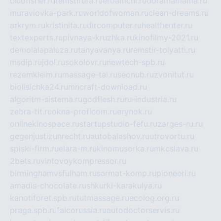
clubfisher.ru
remstirufa.ru
erdamchi.ru
doramamama.ru
muraviovka-park.ru
worldofwoman.ru
clean-dreams.ru
arkrym.ru
kristinita.ru
dircomputer.ru
healthenter.ru
textexperts.ru
pivnaya-kruzhka.ru
kinofilmy-2021.ru
demolalapaluza.ru
tanyavanya.ru
remstir-tolyatti.ru
msdip.ru
jdol.ru
sokolovr.ru
newtech-spb.ru
rezemkleim.ru
massage-tai.ru
seonub.ru
zvonitut.ru
biolisichka24.ru
mncraft-download.ru
algoritm-sistema.ru
godflesh.ru
ru-industria.ru
zebra-tlt.ru
okna-proficom.ru
erynok.ru
onlinekinospace.ru
startupstudio-fefu.ru
zarges-ru.ru
gegenjustizunrecht.ru
autobalashov.ru
utrovortu.ru
spiski-firm.ru
elara-m.ru
kinomusorka.ru
mkcslava.ru
2bets.ru
vintovoykompressor.ru
birminghamvsfulham.ru
sarmat-komp.ru
pioneeri.ru
amadis-chocolate.ru
shkurki-karakulya.ru
kanotiforet.spb.ru
tutmassage.ru
ecolog.org.ru
praga.spb.ru
falcorussia.ru
autodoctorservis.ru