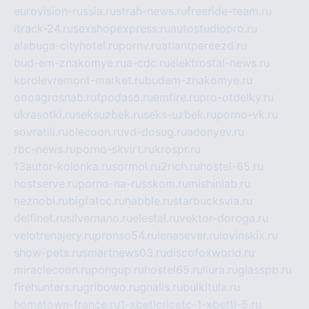
eurovision-russia.ru
strah-news.ru
freeride-team.ru
itrack-24.ru
sexshopexpress.ru
autostudiopro.ru
alabuga-cityhotel.ru
pornv.ru
atlantpereezd.ru
bud-em-znakomye.ru
a-cdc.ru
elektrostal-news.ru
korolevremont-market.ru
budem-znakomye.ru
oooagrosnab.ru
fpodaso.ru
emfire.ru
pro-otdelky.ru
ukrasotki.ru
seksuzbek.ru
seks-uzbek.ru
porno-vk.ru
sovratili.ru
olecoon.ru
vd-dosug.ru
adonyev.ru
rbc-news.ru
porno-skvirt.ru
krospr.ru
13autor-kolonka.ru
sormol.ru
2rich.ru
hostel-65.ru
hostserve.ru
porno-na-russkom.ru
mishinlab.ru
neznobi.ru
bigfatcc.ru
habble.ru
starbucksvia.ru
delfinet.ru
silvernano.ru
elestal.ru
vektor-doroga.ru
velotrenajery.ru
pronso54.ru
lenasever.ru
lovinskix.ru
show-pets.ru
smartnews03.ru
discofoxworld.ru
miraclecoon.ru
pongup.ru
hostel65.ru
liura.ru
glasspb.ru
firehunters.ru
gribowo.ru
gnalis.ru
bulkitula.ru
hometown-france.ru
1-xbeticricetc-1-xbetti-5.ru