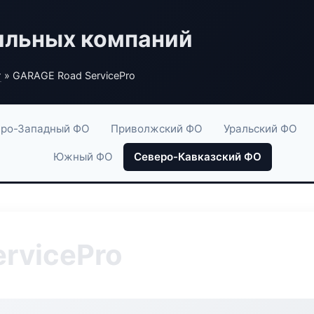
ильных компаний
г
» GARAGE Road ServicePro
ро-Западный ФО
Приволжский ФО
Уральский ФО
Южный ФО
Северо-Кавказский ФО
rvicePro