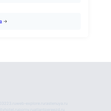
а
→
03223.ru
web-explore.ru
rastenuya.ru
tyhotel.ru
pornv.ru
atlantpereezd.ru