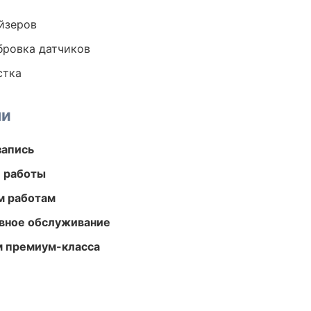
йзеров
ибровка датчиков
стка
ми
запись
е работы
м работам
вное обслуживание
м премиум-класса