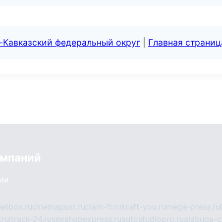
-Кавказский федеральный округ
|
Главная страниц
омпаний
сии
eetbox.ru
cinemapost.ru
ciam-fr.ru
kraft-you.ru
mega-press.ru
.ru
itrack-24.ru
sexshopexpress.ru
autostudiopro.ru
alabuga-ci