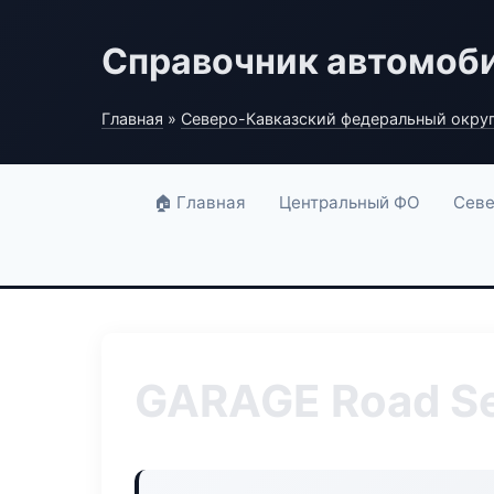
Справочник автомоб
Главная
»
Северо-Кавказский федеральный окру
🏠 Главная
Центральный ФО
Севе
GARAGE Road Se