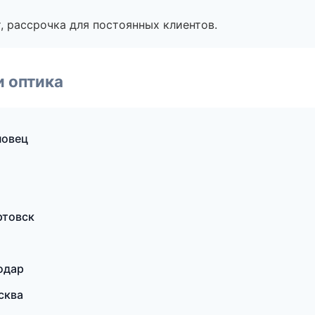
, рассрочка для постоянных клиентов.
и оптика
повец
ртовск
одар
сква