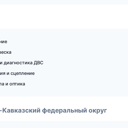
ние
веска
 и диагностика ДВС
сия и сцепление
а и оптика
о-Кавказский федеральный округ