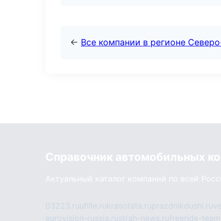
←
Все компании в регионе Северо
Справочник автомобильных к
Актуальный каталог компаний по всей Рос
03223.ru
ufille.ru
krasotata.ru
prazdnikdushi.ru
v
eurovision-russia.ru
strah-news.ru
freeride-team