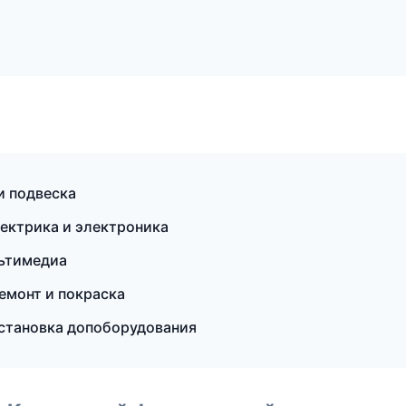
и подвеска
ектрика и электроника
льтимедиа
емонт и покраска
становка допоборудования