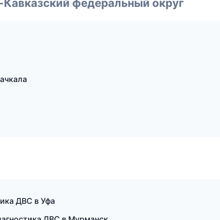
о-Кавказский федеральный округ
хачкала
тика ДВС в Уфа
диагностика ДВС в Мурманск