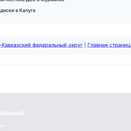
 диски в Калуга
-Кавказский федеральный округ
|
Главная страниц
омпаний
сии