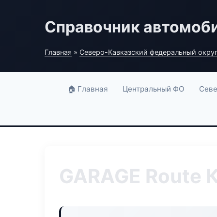
Справочник автомоб
Главная
»
Северо-Кавказский федеральный окру
🏠 Главная
Центральный ФО
Севе
GARAGE Route 