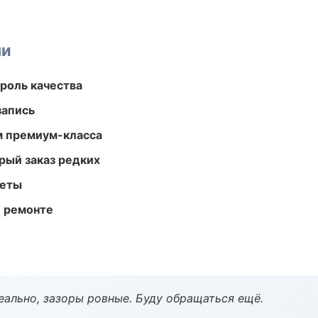
ми
роль качества
запись
м премиум-класса
рый заказ редких
меты
и ремонте
еально, зазоры ровные. Буду обращаться ещё.