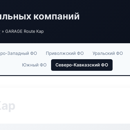
ильных компаний
г
» GARAGE Route Кар
ро-Западный ФО
Приволжский ФО
Уральский ФО
Южный ФО
Северо-Кавказский ФО
Кар