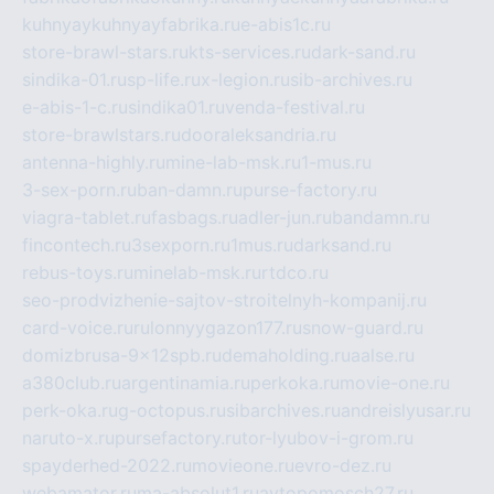
kuhnyaykuhnyayfabrika.ru
e-abis1c.ru
store-brawl-stars.ru
kts-services.ru
dark-sand.ru
sindika-01.ru
sp-life.ru
x-legion.ru
sib-archives.ru
e-abis-1-c.ru
sindika01.ru
venda-festival.ru
store-brawlstars.ru
dooraleksandria.ru
antenna-highly.ru
mine-lab-msk.ru
1-mus.ru
3-sex-porn.ru
ban-damn.ru
purse-factory.ru
viagra-tablet.ru
fasbags.ru
adler-jun.ru
bandamn.ru
fincontech.ru
3sexporn.ru
1mus.ru
darksand.ru
rebus-toys.ru
minelab-msk.ru
rtdco.ru
seo-prodvizhenie-sajtov-stroitelnyh-kompanij.ru
card-voice.ru
rulonnyygazon177.ru
snow-guard.ru
domizbrusa-9x12spb.ru
demaholding.ru
aalse.ru
a380club.ru
argentinamia.ru
perkoka.ru
movie-one.ru
perk-oka.ru
g-octopus.ru
sibarchives.ru
andreislyusar.ru
naruto-x.ru
pursefactory.ru
tor-lyubov-i-grom.ru
spayderhed-2022.ru
movieone.ru
evro-dez.ru
webamator.ru
ma-absolut1.ru
avtopomosch27.ru