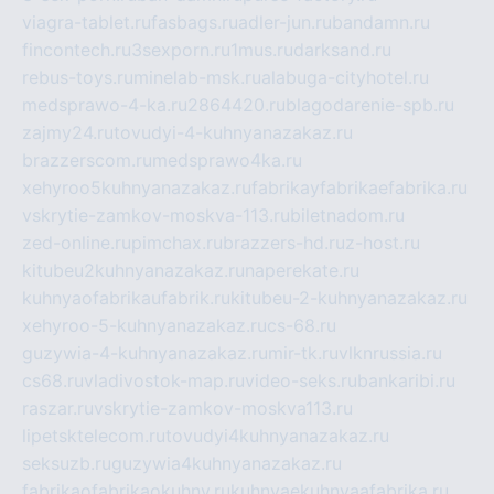
viagra-tablet.ru
fasbags.ru
adler-jun.ru
bandamn.ru
fincontech.ru
3sexporn.ru
1mus.ru
darksand.ru
rebus-toys.ru
minelab-msk.ru
alabuga-cityhotel.ru
medsprawo-4-ka.ru
2864420.ru
blagodarenie-spb.ru
zajmy24.ru
tovudyi-4-kuhnyanazakaz.ru
brazzerscom.ru
medsprawo4ka.ru
xehyroo5kuhnyanazakaz.ru
fabrikayfabrikaefabrika.ru
vskrytie-zamkov-moskva-113.ru
biletnadom.ru
zed-online.ru
pimchax.ru
brazzers-hd.ru
z-host.ru
kitubeu2kuhnyanazakaz.ru
naperekate.ru
kuhnyaofabrikaufabrik.ru
kitubeu-2-kuhnyanazakaz.ru
xehyroo-5-kuhnyanazakaz.ru
cs-68.ru
guzywia-4-kuhnyanazakaz.ru
mir-tk.ru
vlknrussia.ru
cs68.ru
vladivostok-map.ru
video-seks.ru
bankaribi.ru
raszar.ru
vskrytie-zamkov-moskva113.ru
lipetsktelecom.ru
tovudyi4kuhnyanazakaz.ru
seksuzb.ru
guzywia4kuhnyanazakaz.ru
fabrikaofabrikaokuhny.ru
kuhnyaekuhnyaafabrika.ru