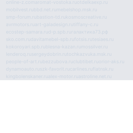
online-z.com
aromat-vostoka.ru
otdelkaexp.ru
mobilvest.ru
bbd.net.ru
mebelshop.msk.ru
smp-forum.ru
bastion-td.ru
kosmoscreative.ru
avrmotors.ru
art-galadesign.ru
tiffany-c.ru
ecostep-samara.ru
d-p.spb.ru
галактика73.рф
sko.com.ru
davitamebel-spb.ru
fotsis.ru
tesiaes.ru
kokoroyari.spb.ru
blesna-kazan.ru
mossilver.ru
lenderoq.ru
sergeydobrin.ru
tochkazvuka.msk.ru
people-of-art.ru
bezzubova.ru
clubtibet.ru
orior-aks.ru
dynamoauto.ru
szk-favorit.ru
carlines.ru
flatnsk.ru
kingbolenskaner.ru
alex-motor.ru
astroline.net.ru
act1.spb.ru
polyglot.com.ru
gidlipetsk.ru
ooo-driada.ru
detsad125.ru
mir-zdoroviya.ru
bruslanovo.ru
siterem.ru
council.spb.ru
лодкипатриот.рф
kafekolizey.ru
iclub.net.ru
gazon-easy.ru
sugarepilekb.ru
grinox.ru
pylesostineco.ru
msts-ozarenie.ru
kameryjooan.ru
artemovskij.ru
dopler.spb.ru
aid70.ru
metall-perm.ru
ndm.msk.ru
ratingzooshop.ru
apiaccess.ru