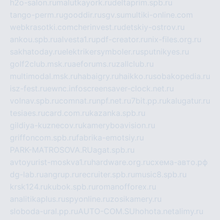
h2o-salon.ru
malutkayork.ru
deltaprim.spb.ru
tango-perm.ru
gooddir.ru
sgv.su
multiki-online.com
webkrasotki.com
cherinvest.ru
detskiy-ostrov.ru
ankou.spb.ru
alvesta1.ru
pdf-creator.ru
nix-files.org.ru
sakhatoday.ru
elektrikersymboler.ru
sputnikyes.ru
golf2club.msk.ru
aeforums.ru
zallclub.ru
multimodal.msk.ru
habaigry.ru
haikko.ru
sobakopedia.ru
isz-fest.ru
ewnc.info
screensaver-clock.net.ru
volnav.spb.ru
comnat.ru
npf.net.ru
7bit.pp.ru
kalugatur.ru
tesiaes.ru
card.com.ru
kazanka.spb.ru
gildiya-kuznecov.ru
kameryboavision.ru
griffoncom.spb.ru
fabrika-emotsiy.ru
PARK-MATROSOVA.RU
agat.spb.ru
avtoyurist-moskva1.ru
hardware.org.ru
схема-авто.рф
dg-lab.ru
angrup.ru
recruiter.spb.ru
music8.spb.ru
krsk124.ru
kubok.spb.ru
romanofforex.ru
analitikaplus.ru
spyonline.ru
zosikamery.ru
sloboda-ural.pp.ru
AUTO-COM.SU
hohota.net
alimy.ru