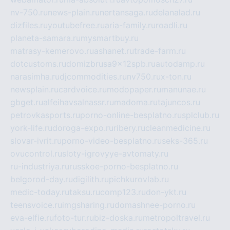
nv-750.ru
news-plain.ru
nertansaga.ru
delanalad.ru
dizfiles.ru
youtubefree.ru
aria-family.ru
roadli.ru
planeta-samara.ru
mysmartbuy.ru
matrasy-kemerovo.ru
ashanet.ru
trade-farm.ru
dotcustoms.ru
domizbrusa9x12spb.ru
autodamp.ru
narasimha.ru
djcommodities.ru
nv750.ru
x-ton.ru
newsplain.ru
cardvoice.ru
modopaper.ru
manunae.ru
gbget.ru
alfeihavsalnassr.ru
madoma.ru
tajuncos.ru
petrovkasports.ru
porno-online-besplatno.ru
splclub.ru
york-life.ru
doroga-expo.ru
ribery.ru
cleanmedicine.ru
slovar-ivrit.ru
porno-video-besplatno.ru
seks-365.ru
ovucontrol.ru
sloty-igrovyye-avtomaty.ru
ru-industriya.ru
russkoe-porno-besplatno.ru
belgorod-day.ru
digilith.ru
pichkurovlab.ru
medic-today.ru
taksu.ru
comp123.ru
don-ykt.ru
teensvoice.ru
imgsharing.ru
domashnee-porno.ru
eva-elfie.ru
foto-tur.ru
biz-doska.ru
metropoltravel.ru