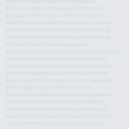
amadis-chocolate.ru
shkurki-karakulya.ru
kanotiforet.spb.ru
tutmassage.ru
ecolog.org.ru
praga.spb.ru
falcorussia.ru
autodoctorservis.ru
kamertondom.spb.ru
net-life.net.ru
avto-vozim.ru
sakhcamera.ru
alliance-electro.spb.ru
stroyavt.ru
controlweb1.ru
tdsak74.ru
kinzozo-ru.ru
kvotka.ru
iron-snab.ru
costa-bella.ru
eugrus.pp.ru
associaciya39.ru
primexpo.spb.ru
bezmorchin.ru
ia2.ru
cpt21.ru
ispecspb.ru
regahost.ru
kolosok-elita.ru
tae-kwon.ru
consrio.com.ru
insiam.ru
avegainfo.ru
archery161.ru
bigencyclica.ru
vlast16.ru
korru.net
sarmiento.spb.su
extelopedia.ru
lammin-suo.spb.ru
iskatour.spb.ru
snpi.org.ru
running-line.ru
krygeva-spa.ru
chel.net.ru
rust-loco.ru
dugshop.ru
hl-beta.spb.ru
school494.spb.ru
mymubaby.ru
epoha-metalband.ru
ngr.spb.ru
rusgosnews.com
dieselvostok.ru
24hostel.msk.ru
w-dev.ru
f-ship.ru
regsmi.ru
filmnetwork.ru
malinasp.ru
kinosvin.ru