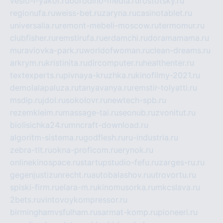
veslo-i-yakor.ru
borodino-media.ru
rostotsky.ru
regionufa.ru
weiss-bet.ru
zaryna.ru
casinotablet.ru
universalia.ru
remont-mebeli-moscow.ru
termomur.ru
clubfisher.ru
remstirufa.ru
erdamchi.ru
doramamama.ru
muraviovka-park.ru
worldofwoman.ru
clean-dreams.ru
arkrym.ru
kristinita.ru
dircomputer.ru
healthenter.ru
textexperts.ru
pivnaya-kruzhka.ru
kinofilmy-2021.ru
demolalapaluza.ru
tanyavanya.ru
remstir-tolyatti.ru
msdip.ru
jdol.ru
sokolovr.ru
newtech-spb.ru
rezemkleim.ru
massage-tai.ru
seonub.ru
zvonitut.ru
biolisichka24.ru
mncraft-download.ru
algoritm-sistema.ru
godflesh.ru
ru-industria.ru
zebra-tlt.ru
okna-proficom.ru
erynok.ru
onlinekinospace.ru
startupstudio-fefu.ru
zarges-ru.ru
gegenjustizunrecht.ru
autobalashov.ru
utrovortu.ru
spiski-firm.ru
elara-m.ru
kinomusorka.ru
mkcslava.ru
2bets.ru
vintovoykompressor.ru
birminghamvsfulham.ru
sarmat-komp.ru
pioneeri.ru