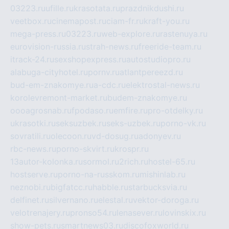
03223.ru
ufille.ru
krasotata.ru
prazdnikdushi.ru
veetbox.ru
cinemapost.ru
ciam-fr.ru
kraft-you.ru
mega-press.ru
03223.ru
web-explore.ru
rastenuya.ru
eurovision-russia.ru
strah-news.ru
freeride-team.ru
itrack-24.ru
sexshopexpress.ru
autostudiopro.ru
alabuga-cityhotel.ru
pornv.ru
atlantpereezd.ru
bud-em-znakomye.ru
a-cdc.ru
elektrostal-news.ru
korolevremont-market.ru
budem-znakomye.ru
oooagrosnab.ru
fpodaso.ru
emfire.ru
pro-otdelky.ru
ukrasotki.ru
seksuzbek.ru
seks-uzbek.ru
porno-vk.ru
sovratili.ru
olecoon.ru
vd-dosug.ru
adonyev.ru
rbc-news.ru
porno-skvirt.ru
krospr.ru
13autor-kolonka.ru
sormol.ru
2rich.ru
hostel-65.ru
hostserve.ru
porno-na-russkom.ru
mishinlab.ru
neznobi.ru
bigfatcc.ru
habble.ru
starbucksvia.ru
delfinet.ru
silvernano.ru
elestal.ru
vektor-doroga.ru
velotrenajery.ru
pronso54.ru
lenasever.ru
lovinskix.ru
show-pets.ru
smartnews03.ru
discofoxworld.ru