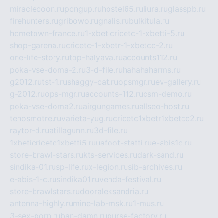
miraclecoon.ru
pongup.ru
hostel65.ru
liura.ru
glasspb.ru
firehunters.ru
gribowo.ru
gnalis.ru
bulkitula.ru
hometown-france.ru
1-xbeticricetc-1-xbetti-5.ru
shop-garena.ru
cricetc-1-xbetr-1-xbetcc-2.ru
one-life-story.ru
top-halyava.ru
accounts112.ru
poka-vse-doma-2.ru
3-d-file.ru
hahahaharms.ru
g2012.ru
tst-1.ru
shaggy-cat.ru
opsmgr.ru
ev-gallery.ru
g-2012.ru
ops-mgr.ru
accounts-112.ru
csm-demo.ru
poka-vse-doma2.ru
airgungames.ru
allseo-host.ru
tehosmotre.ru
varieta-yug.ru
cricetc1xbetr1xbetcc2.ru
raytor-d.ru
atillagunn.ru
3d-file.ru
1xbeticricetc1xbetti5.ru
uafoot-statti.ru
e-abis1c.ru
store-brawl-stars.ru
kts-services.ru
dark-sand.ru
sindika-01.ru
sp-life.ru
x-legion.ru
sib-archives.ru
e-abis-1-c.ru
sindika01.ru
venda-festival.ru
store-brawlstars.ru
dooraleksandria.ru
antenna-highly.ru
mine-lab-msk.ru
1-mus.ru
3-sex-porn.ru
ban-damn.ru
purse-factory.ru