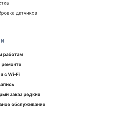
стка
ибровка датчиков
ми
м работам
и ремонте
 с Wi‑Fi
запись
рый заказ редких
вное обслуживание