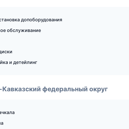
установка допоборудования
ское обслуживание
диски
йка и детейлинг
о-Кавказский федеральный округ
ачкала
ла