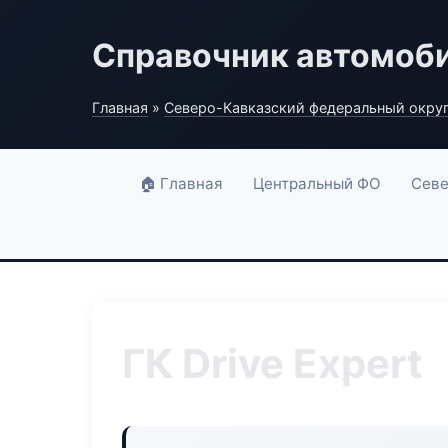
Справочник автомоб
Главная
»
Северо-Кавказский федеральный окру
🏠 Главная
Центральный ФО
Севе
ГК Drive Expert