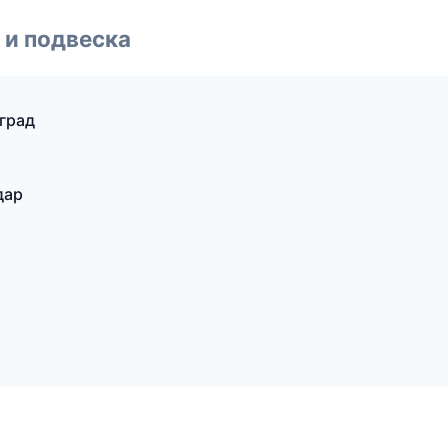
 и подвеска
нград
дар