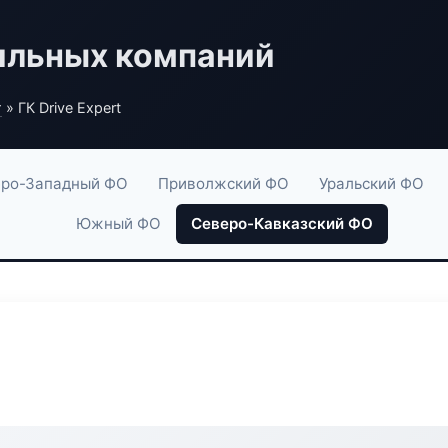
ильных компаний
г
» ГК Drive Expert
ро-Западный ФО
Приволжский ФО
Уральский ФО
Южный ФО
Северо-Кавказский ФО