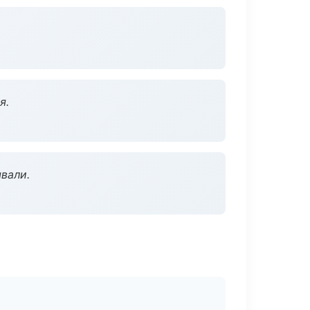
я.
вали.