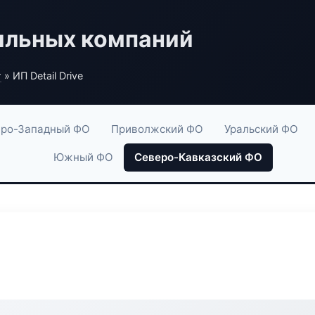
ильных компаний
г
» ИП Detail Drive
ро-Западный ФО
Приволжский ФО
Уральский ФО
Южный ФО
Северо-Кавказский ФО