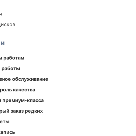
я
дисков
ми
м работам
е работы
вное обслуживание
роль качества
м премиум-класса
рый заказ редких
меты
запись