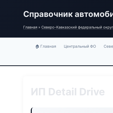
Справочник автомоб
Главная
»
Северо-Кавказский федеральный окру
🏠 Главная
Центральный ФО
Севе
ИП Detail Drive