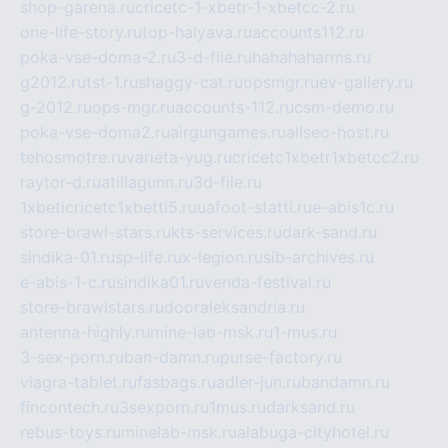
shop-garena.ru
cricetc-1-xbetr-1-xbetcc-2.ru
one-life-story.ru
top-halyava.ru
accounts112.ru
poka-vse-doma-2.ru
3-d-file.ru
hahahaharms.ru
g2012.ru
tst-1.ru
shaggy-cat.ru
opsmgr.ru
ev-gallery.ru
g-2012.ru
ops-mgr.ru
accounts-112.ru
csm-demo.ru
poka-vse-doma2.ru
airgungames.ru
allseo-host.ru
tehosmotre.ru
varieta-yug.ru
cricetc1xbetr1xbetcc2.ru
raytor-d.ru
atillagunn.ru
3d-file.ru
1xbeticricetc1xbetti5.ru
uafoot-statti.ru
e-abis1c.ru
store-brawl-stars.ru
kts-services.ru
dark-sand.ru
sindika-01.ru
sp-life.ru
x-legion.ru
sib-archives.ru
e-abis-1-c.ru
sindika01.ru
venda-festival.ru
store-brawlstars.ru
dooraleksandria.ru
antenna-highly.ru
mine-lab-msk.ru
1-mus.ru
3-sex-porn.ru
ban-damn.ru
purse-factory.ru
viagra-tablet.ru
fasbags.ru
adler-jun.ru
bandamn.ru
fincontech.ru
3sexporn.ru
1mus.ru
darksand.ru
rebus-toys.ru
minelab-msk.ru
alabuga-cityhotel.ru