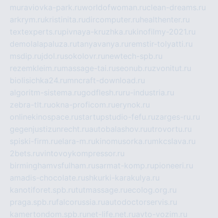
muraviovka-park.ru
worldofwoman.ru
clean-dreams.ru
arkrym.ru
kristinita.ru
dircomputer.ru
healthenter.ru
textexperts.ru
pivnaya-kruzhka.ru
kinofilmy-2021.ru
demolalapaluza.ru
tanyavanya.ru
remstir-tolyatti.ru
msdip.ru
jdol.ru
sokolovr.ru
newtech-spb.ru
rezemkleim.ru
massage-tai.ru
seonub.ru
zvonitut.ru
biolisichka24.ru
mncraft-download.ru
algoritm-sistema.ru
godflesh.ru
ru-industria.ru
zebra-tlt.ru
okna-proficom.ru
erynok.ru
onlinekinospace.ru
startupstudio-fefu.ru
zarges-ru.ru
gegenjustizunrecht.ru
autobalashov.ru
utrovortu.ru
spiski-firm.ru
elara-m.ru
kinomusorka.ru
mkcslava.ru
2bets.ru
vintovoykompressor.ru
birminghamvsfulham.ru
sarmat-komp.ru
pioneeri.ru
amadis-chocolate.ru
shkurki-karakulya.ru
kanotiforet.spb.ru
tutmassage.ru
ecolog.org.ru
praga.spb.ru
falcorussia.ru
autodoctorservis.ru
kamertondom.spb.ru
net-life.net.ru
avto-vozim.ru