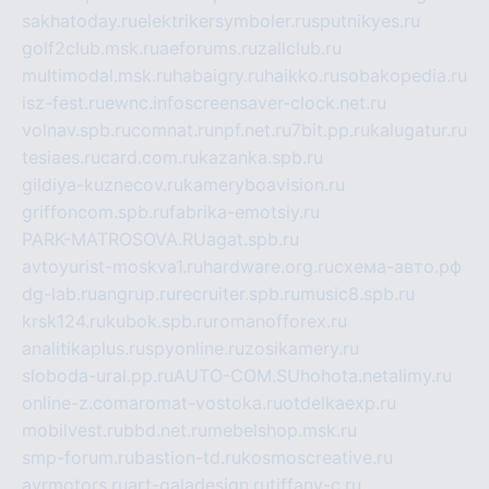
sakhatoday.ru
elektrikersymboler.ru
sputnikyes.ru
golf2club.msk.ru
aeforums.ru
zallclub.ru
multimodal.msk.ru
habaigry.ru
haikko.ru
sobakopedia.ru
isz-fest.ru
ewnc.info
screensaver-clock.net.ru
volnav.spb.ru
comnat.ru
npf.net.ru
7bit.pp.ru
kalugatur.ru
tesiaes.ru
card.com.ru
kazanka.spb.ru
gildiya-kuznecov.ru
kameryboavision.ru
griffoncom.spb.ru
fabrika-emotsiy.ru
PARK-MATROSOVA.RU
agat.spb.ru
avtoyurist-moskva1.ru
hardware.org.ru
схема-авто.рф
dg-lab.ru
angrup.ru
recruiter.spb.ru
music8.spb.ru
krsk124.ru
kubok.spb.ru
romanofforex.ru
analitikaplus.ru
spyonline.ru
zosikamery.ru
sloboda-ural.pp.ru
AUTO-COM.SU
hohota.net
alimy.ru
online-z.com
aromat-vostoka.ru
otdelkaexp.ru
mobilvest.ru
bbd.net.ru
mebelshop.msk.ru
smp-forum.ru
bastion-td.ru
kosmoscreative.ru
avrmotors.ru
art-galadesign.ru
tiffany-c.ru