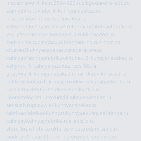
medsprawo-4-ka.ru
2864420.ru
blagodarenie-spb.ru
zajmy24.ru
tovudyi-4-kuhnyanazakaz.ru
brazzerscom.ru
medsprawo4ka.ru
xehyroo5kuhnyanazakaz.ru
fabrikayfabrikaefabrika.ru
vskrytie-zamkov-moskva-113.ru
biletnadom.ru
zed-online.ru
pimchax.ru
brazzers-hd.ru
z-host.ru
kitubeu2kuhnyanazakaz.ru
naperekate.ru
kuhnyaofabrikaufabrik.ru
kitubeu-2-kuhnyanazakaz.ru
xehyroo-5-kuhnyanazakaz.ru
cs-68.ru
guzywia-4-kuhnyanazakaz.ru
mir-tk.ru
vlknrussia.ru
cs68.ru
vladivostok-map.ru
video-seks.ru
bankaribi.ru
raszar.ru
vskrytie-zamkov-moskva113.ru
lipetsktelecom.ru
tovudyi4kuhnyanazakaz.ru
seksuzb.ru
guzywia4kuhnyanazakaz.ru
fabrikaofabrikaokuhny.ru
kuhnyaekuhnyaafabrika.ru
kuhnyaykuhnyayfabrika.ru
e-abis1c.ru
store-brawl-stars.ru
kts-services.ru
dark-sand.ru
sindika-01.ru
sp-life.ru
x-legion.ru
sib-archives.ru