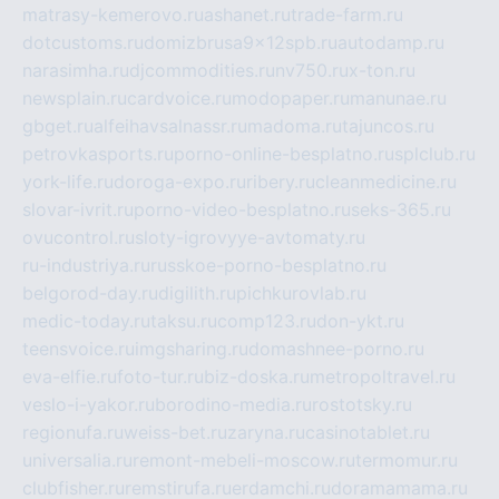
matrasy-kemerovo.ru
ashanet.ru
trade-farm.ru
dotcustoms.ru
domizbrusa9x12spb.ru
autodamp.ru
narasimha.ru
djcommodities.ru
nv750.ru
x-ton.ru
newsplain.ru
cardvoice.ru
modopaper.ru
manunae.ru
gbget.ru
alfeihavsalnassr.ru
madoma.ru
tajuncos.ru
petrovkasports.ru
porno-online-besplatno.ru
splclub.ru
york-life.ru
doroga-expo.ru
ribery.ru
cleanmedicine.ru
slovar-ivrit.ru
porno-video-besplatno.ru
seks-365.ru
ovucontrol.ru
sloty-igrovyye-avtomaty.ru
ru-industriya.ru
russkoe-porno-besplatno.ru
belgorod-day.ru
digilith.ru
pichkurovlab.ru
medic-today.ru
taksu.ru
comp123.ru
don-ykt.ru
teensvoice.ru
imgsharing.ru
domashnee-porno.ru
eva-elfie.ru
foto-tur.ru
biz-doska.ru
metropoltravel.ru
veslo-i-yakor.ru
borodino-media.ru
rostotsky.ru
regionufa.ru
weiss-bet.ru
zaryna.ru
casinotablet.ru
universalia.ru
remont-mebeli-moscow.ru
termomur.ru
clubfisher.ru
remstirufa.ru
erdamchi.ru
doramamama.ru