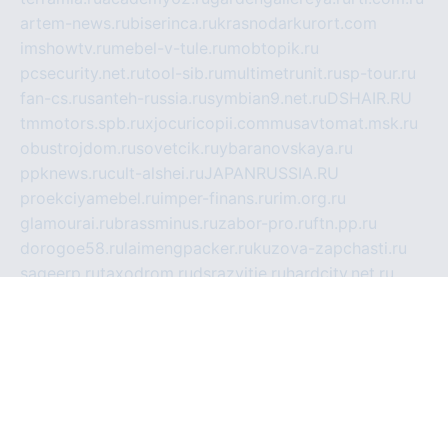
artem-news.ru
biserinca.ru
krasnodarkurort.com
imshowtv.ru
mebel-v-tule.ru
mobtopik.ru
pcsecurity.net.ru
tool-sib.ru
multimetrunit.ru
sp-tour.ru
fan-cs.ru
santeh-russia.ru
symbian9.net.ru
DSHAIR.RU
tmmotors.spb.ru
xjocuricopii.com
musavtomat.msk.ru
obustrojdom.ru
sovetcik.ru
ybaranovskaya.ru
ppknews.ru
cult-alshei.ru
JAPANRUSSIA.RU
proekciyamebel.ru
imper-finans.ru
rim.org.ru
glamourai.ru
brassminus.ru
zabor-pro.ru
ftn.pp.ru
dorogoe58.ru
laimengpacker.ru
kuzova-zapchasti.ru
sageerp.ru
taxodrom.ru
dsrazvitie.ru
hardcity.net.ru
ratinghomegames.ru
topservice25.ru
gubernyan.ru
gtglasslined.ru
ii4.ru
tssport.spb.ru
andorra24.com
blackwallstreet.ru
oboimos.ru
optim-doors.com.ru
ikuch.ru
nycr.org.ru
npa21.ru
vremya-ch.spb.ru
desert000.ru
ivtorgi.ru
ifiori.ru
catalog-statei.ru
dcv.org.ru
spetsmaster174.ru
ipkameryhiseeu.ru