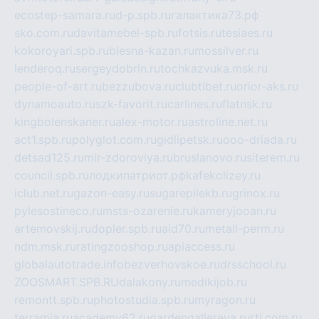
ecostep-samara.ru
d-p.spb.ru
галактика73.рф
sko.com.ru
davitamebel-spb.ru
fotsis.ru
tesiaes.ru
kokoroyari.spb.ru
blesna-kazan.ru
mossilver.ru
lenderoq.ru
sergeydobrin.ru
tochkazvuka.msk.ru
people-of-art.ru
bezzubova.ru
clubtibet.ru
orior-aks.ru
dynamoauto.ru
szk-favorit.ru
carlines.ru
flatnsk.ru
kingbolenskaner.ru
alex-motor.ru
astroline.net.ru
act1.spb.ru
polyglot.com.ru
gidlipetsk.ru
ooo-driada.ru
detsad125.ru
mir-zdoroviya.ru
bruslanovo.ru
siterem.ru
council.spb.ru
лодкипатриот.рф
kafekolizey.ru
iclub.net.ru
gazon-easy.ru
sugarepilekb.ru
grinox.ru
pylesostineco.ru
msts-ozarenie.ru
kameryjooan.ru
artemovskij.ru
dopler.spb.ru
aid70.ru
metall-perm.ru
ndm.msk.ru
ratingzooshop.ru
apiaccess.ru
globalautotrade.info
bezverhovskoe.ru
drsschool.ru
ZOOSMART.SPB.RU
dalakony.ru
medikijob.ru
remontt.spb.ru
photostudia.spb.ru
myragon.ru
terramia.ru
academy62.ru
gardengallereya.ru
rti.com.ru