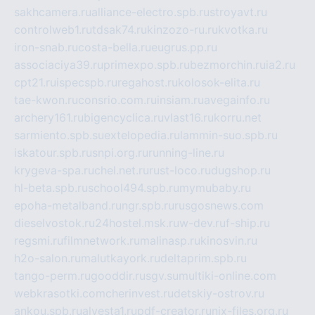
sakhcamera.ru
alliance-electro.spb.ru
stroyavt.ru
controlweb1.ru
tdsak74.ru
kinzozo-ru.ru
kvotka.ru
iron-snab.ru
costa-bella.ru
eugrus.pp.ru
associaciya39.ru
primexpo.spb.ru
bezmorchin.ru
ia2.ru
cpt21.ru
ispecspb.ru
regahost.ru
kolosok-elita.ru
tae-kwon.ru
consrio.com.ru
insiam.ru
avegainfo.ru
archery161.ru
bigencyclica.ru
vlast16.ru
korru.net
sarmiento.spb.su
extelopedia.ru
lammin-suo.spb.ru
iskatour.spb.ru
snpi.org.ru
running-line.ru
krygeva-spa.ru
chel.net.ru
rust-loco.ru
dugshop.ru
hl-beta.spb.ru
school494.spb.ru
mymubaby.ru
epoha-metalband.ru
ngr.spb.ru
rusgosnews.com
dieselvostok.ru
24hostel.msk.ru
w-dev.ru
f-ship.ru
regsmi.ru
filmnetwork.ru
malinasp.ru
kinosvin.ru
h2o-salon.ru
malutkayork.ru
deltaprim.spb.ru
tango-perm.ru
gooddir.ru
sgv.su
multiki-online.com
webkrasotki.com
cherinvest.ru
detskiy-ostrov.ru
ankou.spb.ru
alvesta1.ru
pdf-creator.ru
nix-files.org.ru