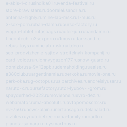
e-abis-1-c.ru
sindika01.ru
venda-festival.ru
store-brawlstars.ru
dooraleksandria.ru
antenna-highly.ru
mine-lab-msk.ru
1-mus.ru
3-sex-porn.ru
ban-damn.ru
purse-factory.ru
viagra-tablet.ru
fasbags.ru
adler-jun.ru
bandamn.ru
fincontech.ru
3sexporn.ru
1mus.ru
darksand.ru
rebus-toys.ru
minelab-msk.ru
rtdco.ru
seo-prodvizhenie-sajtov-stroitelnyh-kompanij.ru
card-voice.ru
rulonnyygazon177.ru
snow-guard.ru
domizbrusa-9x12spb.ru
demaholding.ru
aalse.ru
a380club.ru
argentinamia.ru
perkoka.ru
movie-one.ru
perk-oka.ru
g-octopus.ru
sibarchives.ru
andreislyusar.ru
naruto-x.ru
pursefactory.ru
tor-lyubov-i-grom.ru
spayderhed-2022.ru
movieone.ru
evro-dez.ru
webamator.ru
ma-absolut1.ru
avtopomosch27.ru
nv-750.ru
news-plain.ru
nertansaga.ru
delanalad.ru
dizfiles.ru
youtubefree.ru
aria-family.ru
roadli.ru
planeta-samara.ru
mysmartbuy.ru