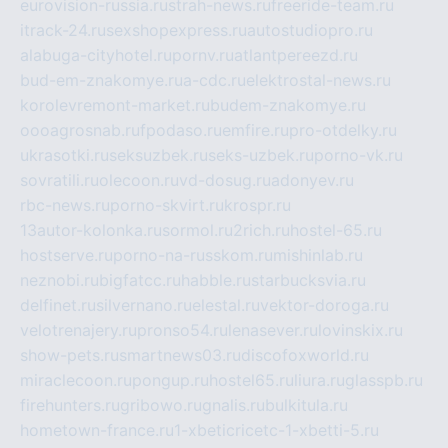
eurovision-russia.ru
strah-news.ru
freeride-team.ru
itrack-24.ru
sexshopexpress.ru
autostudiopro.ru
alabuga-cityhotel.ru
pornv.ru
atlantpereezd.ru
bud-em-znakomye.ru
a-cdc.ru
elektrostal-news.ru
korolevremont-market.ru
budem-znakomye.ru
oooagrosnab.ru
fpodaso.ru
emfire.ru
pro-otdelky.ru
ukrasotki.ru
seksuzbek.ru
seks-uzbek.ru
porno-vk.ru
sovratili.ru
olecoon.ru
vd-dosug.ru
adonyev.ru
rbc-news.ru
porno-skvirt.ru
krospr.ru
13autor-kolonka.ru
sormol.ru
2rich.ru
hostel-65.ru
hostserve.ru
porno-na-russkom.ru
mishinlab.ru
neznobi.ru
bigfatcc.ru
habble.ru
starbucksvia.ru
delfinet.ru
silvernano.ru
elestal.ru
vektor-doroga.ru
velotrenajery.ru
pronso54.ru
lenasever.ru
lovinskix.ru
show-pets.ru
smartnews03.ru
discofoxworld.ru
miraclecoon.ru
pongup.ru
hostel65.ru
liura.ru
glasspb.ru
firehunters.ru
gribowo.ru
gnalis.ru
bulkitula.ru
hometown-france.ru
1-xbeticricetc-1-xbetti-5.ru