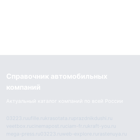
Справочник автомобильных
компаний
Актуальный каталог компаний по всей России
03223.ru
ufille.ru
krasotata.ru
prazdnikdushi.ru
veetbox.ru
cinemapost.ru
ciam-fr.ru
kraft-you.ru
mega-press.ru
03223.ru
web-explore.ru
rastenuya.ru