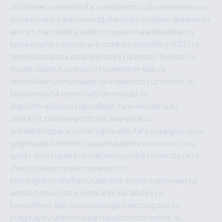
clubfisher.ru
remstirufa.ru
erdamchi.ru
doramamama.ru
muraviovka-park.ru
worldofwoman.ru
clean-dreams.ru
arkrym.ru
kristinita.ru
dircomputer.ru
healthenter.ru
textexperts.ru
pivnaya-kruzhka.ru
kinofilmy-2021.ru
demolalapaluza.ru
tanyavanya.ru
remstir-tolyatti.ru
msdip.ru
jdol.ru
sokolovr.ru
newtech-spb.ru
rezemkleim.ru
massage-tai.ru
seonub.ru
zvonitut.ru
biolisichka24.ru
mncraft-download.ru
algoritm-sistema.ru
godflesh.ru
ru-industria.ru
zebra-tlt.ru
okna-proficom.ru
erynok.ru
onlinekinospace.ru
startupstudio-fefu.ru
zarges-ru.ru
gegenjustizunrecht.ru
autobalashov.ru
utrovortu.ru
spiski-firm.ru
elara-m.ru
kinomusorka.ru
mkcslava.ru
2bets.ru
vintovoykompressor.ru
birminghamvsfulham.ru
sarmat-komp.ru
pioneeri.ru
amadis-chocolate.ru
shkurki-karakulya.ru
kanotiforet.spb.ru
tutmassage.ru
ecolog.org.ru
praga.spb.ru
falcorussia.ru
autodoctorservis.ru