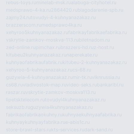
rebus-toys.ru
minelab-msk.ru
alabuga-cityhotel.ru
medsprawo-4-ka.ru
2864420.ru
blagodarenie-spb.ru
zajmy24.ru
tovudyi-4-kuhnyanazakaz.ru
brazzerscom.ru
medsprawo4ka.ru
xehyroo5kuhnyanazakaz.ru
fabrikayfabrikaefabrika.ru
vskrytie-zamkov-moskva-113.ru
biletnadom.ru
zed-online.ru
pimchax.ru
brazzers-hd.ru
z-host.ru
kitubeu2kuhnyanazakaz.ru
naperekate.ru
kuhnyaofabrikaufabrik.ru
kitubeu-2-kuhnyanazakaz.ru
xehyroo-5-kuhnyanazakaz.ru
cs-68.ru
guzywia-4-kuhnyanazakaz.ru
mir-tk.ru
vlknrussia.ru
cs68.ru
vladivostok-map.ru
video-seks.ru
bankaribi.ru
raszar.ru
vskrytie-zamkov-moskva113.ru
lipetsktelecom.ru
tovudyi4kuhnyanazakaz.ru
seksuzb.ru
guzywia4kuhnyanazakaz.ru
fabrikaofabrikaokuhny.ru
kuhnyaekuhnyaafabrika.ru
kuhnyaykuhnyayfabrika.ru
e-abis1c.ru
store-brawl-stars.ru
kts-services.ru
dark-sand.ru