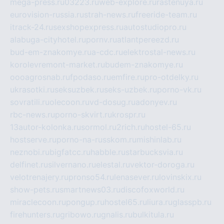
mega-press.ru
03223.ru
web-explore.ru
rastenuya.ru
eurovision-russia.ru
strah-news.ru
freeride-team.ru
itrack-24.ru
sexshopexpress.ru
autostudiopro.ru
alabuga-cityhotel.ru
pornv.ru
atlantpereezd.ru
bud-em-znakomye.ru
a-cdc.ru
elektrostal-news.ru
korolevremont-market.ru
budem-znakomye.ru
oooagrosnab.ru
fpodaso.ru
emfire.ru
pro-otdelky.ru
ukrasotki.ru
seksuzbek.ru
seks-uzbek.ru
porno-vk.ru
sovratili.ru
olecoon.ru
vd-dosug.ru
adonyev.ru
rbc-news.ru
porno-skvirt.ru
krospr.ru
13autor-kolonka.ru
sormol.ru
2rich.ru
hostel-65.ru
hostserve.ru
porno-na-russkom.ru
mishinlab.ru
neznobi.ru
bigfatcc.ru
habble.ru
starbucksvia.ru
delfinet.ru
silvernano.ru
elestal.ru
vektor-doroga.ru
velotrenajery.ru
pronso54.ru
lenasever.ru
lovinskix.ru
show-pets.ru
smartnews03.ru
discofoxworld.ru
miraclecoon.ru
pongup.ru
hostel65.ru
liura.ru
glasspb.ru
firehunters.ru
gribowo.ru
gnalis.ru
bulkitula.ru