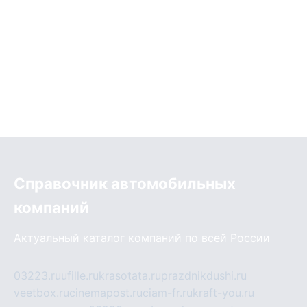
Справочник автомобильных
компаний
Актуальный каталог компаний по всей России
03223.ru
ufille.ru
krasotata.ru
prazdnikdushi.ru
veetbox.ru
cinemapost.ru
ciam-fr.ru
kraft-you.ru