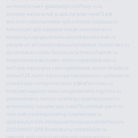
avrmotors.ru
art-galadesign.ru
tiffany-c.ru
ecostep-samara.ru
d-p.spb.ru
галактика73.рф
sko.com.ru
davitamebel-spb.ru
fotsis.ru
tesiaes.ru
kokoroyari.spb.ru
blesna-kazan.ru
mossilver.ru
lenderoq.ru
sergeydobrin.ru
tochkazvuka.msk.ru
people-of-art.ru
bezzubova.ru
clubtibet.ru
orior-aks.ru
dynamoauto.ru
szk-favorit.ru
carlines.ru
flatnsk.ru
kingbolenskaner.ru
alex-motor.ru
astroline.net.ru
act1.spb.ru
polyglot.com.ru
gidlipetsk.ru
ooo-driada.ru
detsad125.ru
mir-zdoroviya.ru
bruslanovo.ru
siterem.ru
council.spb.ru
лодкипатриот.рф
kafekolizey.ru
iclub.net.ru
gazon-easy.ru
sugarepilekb.ru
grinox.ru
pylesostineco.ru
msts-ozarenie.ru
kameryjooan.ru
artemovskij.ru
dopler.spb.ru
aid70.ru
metall-perm.ru
ndm.msk.ru
ratingzooshop.ru
apiaccess.ru
globalautotrade.info
bezverhovskoe.ru
drsschool.ru
ZOOSMART.SPB.RU
dalakony.ru
medikijob.ru
remontt.spb.ru
photostudia.spb.ru
myragon.ru