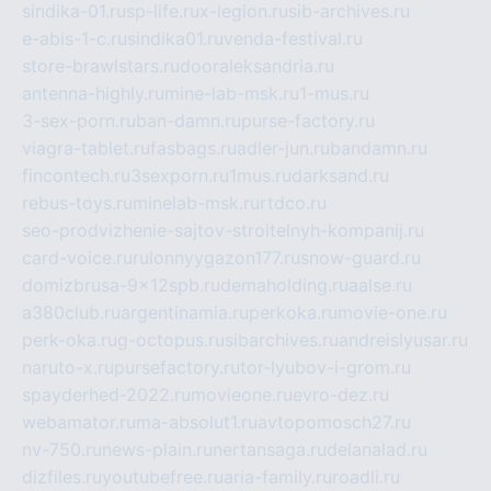
sindika-01.ru
sp-life.ru
x-legion.ru
sib-archives.ru
e-abis-1-c.ru
sindika01.ru
venda-festival.ru
store-brawlstars.ru
dooraleksandria.ru
antenna-highly.ru
mine-lab-msk.ru
1-mus.ru
3-sex-porn.ru
ban-damn.ru
purse-factory.ru
viagra-tablet.ru
fasbags.ru
adler-jun.ru
bandamn.ru
fincontech.ru
3sexporn.ru
1mus.ru
darksand.ru
rebus-toys.ru
minelab-msk.ru
rtdco.ru
seo-prodvizhenie-sajtov-stroitelnyh-kompanij.ru
card-voice.ru
rulonnyygazon177.ru
snow-guard.ru
domizbrusa-9x12spb.ru
demaholding.ru
aalse.ru
a380club.ru
argentinamia.ru
perkoka.ru
movie-one.ru
perk-oka.ru
g-octopus.ru
sibarchives.ru
andreislyusar.ru
naruto-x.ru
pursefactory.ru
tor-lyubov-i-grom.ru
spayderhed-2022.ru
movieone.ru
evro-dez.ru
webamator.ru
ma-absolut1.ru
avtopomosch27.ru
nv-750.ru
news-plain.ru
nertansaga.ru
delanalad.ru
dizfiles.ru
youtubefree.ru
aria-family.ru
roadli.ru