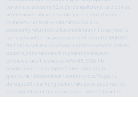
terramia.ru
academy62.ru
gardengallereya.ru
rti.com.ru
artem-news.ru
biserinca.ru
krasnodarkurort.com
imshowtv.ru
mebel-v-tule.ru
mobtopik.ru
pcsecurity.net.ru
tool-sib.ru
multimetrunit.ru
sp-tour.ru
fan-cs.ru
santeh-russia.ru
symbian9.net.ru
DSHAIR.RU
tmmotors.spb.ru
xjocuricopii.com
musavtomat.msk.ru
obustrojdom.ru
sovetcik.ru
ybaranovskaya.ru
ppknews.ru
cult-alshei.ru
JAPANRUSSIA.RU
proekciyamebel.ru
imper-finans.ru
rim.org.ru
glamourai.ru
brassminus.ru
zabor-pro.ru
ftn.pp.ru
dorogoe58.ru
laimengpacker.ru
kuzova-zapchasti.ru
sageerp.ru
taxodrom.ru
dsrazvitie.ru
hardcity.net.ru
ratinghomegames.ru
topservice25.ru
gubernyan.ru
gtglasslined.ru
ii4.ru
tssport.spb.ru
andorra24.com
blackwallstreet.ru
oboimos.ru
optim-doors.com.ru
ikuch.ru
nycr.org.ru
npa21.ru
vremya-ch.spb.ru
desert000.ru
ivtorgi.ru
ifiori.ru
catalog-statei.ru
dcv.org.ru
spetsmaster174.ru
ipkameryhiseeu.ru