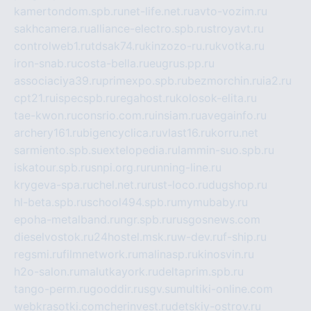
kamertondom.spb.ru
net-life.net.ru
avto-vozim.ru
sakhcamera.ru
alliance-electro.spb.ru
stroyavt.ru
controlweb1.ru
tdsak74.ru
kinzozo-ru.ru
kvotka.ru
iron-snab.ru
costa-bella.ru
eugrus.pp.ru
associaciya39.ru
primexpo.spb.ru
bezmorchin.ru
ia2.ru
cpt21.ru
ispecspb.ru
regahost.ru
kolosok-elita.ru
tae-kwon.ru
consrio.com.ru
insiam.ru
avegainfo.ru
archery161.ru
bigencyclica.ru
vlast16.ru
korru.net
sarmiento.spb.su
extelopedia.ru
lammin-suo.spb.ru
iskatour.spb.ru
snpi.org.ru
running-line.ru
krygeva-spa.ru
chel.net.ru
rust-loco.ru
dugshop.ru
hl-beta.spb.ru
school494.spb.ru
mymubaby.ru
epoha-metalband.ru
ngr.spb.ru
rusgosnews.com
dieselvostok.ru
24hostel.msk.ru
w-dev.ru
f-ship.ru
regsmi.ru
filmnetwork.ru
malinasp.ru
kinosvin.ru
h2o-salon.ru
malutkayork.ru
deltaprim.spb.ru
tango-perm.ru
gooddir.ru
sgv.su
multiki-online.com
webkrasotki.com
cherinvest.ru
detskiy-ostrov.ru