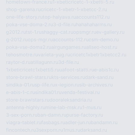
hometown-france.ru
1-xbeticricetc-1-xbetti-5.ru
shop-garena.ru
cricetc-1-xbetr-1-xbetcc-2.ru
one-life-story.ru
top-halyava.ru
accounts112.ru
poka-vse-doma-2.ru
3-d-file.ru
hahahaharms.ru
g2012.ru
tst-1.ru
shaggy-cat.ru
opsmgr.ru
ev-gallery.ru
g-2012.ru
ops-mgr.ru
accounts-112.ru
csm-demo.ru
poka-vse-doma2.ru
airgungames.ru
allseo-host.ru
tehosmotre.ru
varieta-yug.ru
cricetc1xbetr1xbetcc2.ru
raytor-d.ru
atillagunn.ru
3d-file.ru
1xbeticricetc1xbetti5.ru
uafoot-statti.ru
e-abis1c.ru
store-brawl-stars.ru
kts-services.ru
dark-sand.ru
sindika-01.ru
sp-life.ru
x-legion.ru
sib-archives.ru
e-abis-1-c.ru
sindika01.ru
venda-festival.ru
store-brawlstars.ru
dooraleksandria.ru
antenna-highly.ru
mine-lab-msk.ru
1-mus.ru
3-sex-porn.ru
ban-damn.ru
purse-factory.ru
viagra-tablet.ru
fasbags.ru
adler-jun.ru
bandamn.ru
fincontech.ru
3sexporn.ru
1mus.ru
darksand.ru