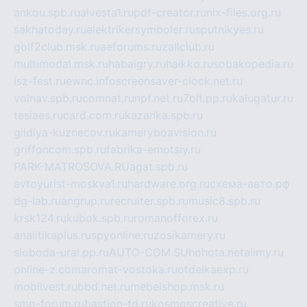
ankou.spb.ru
alvesta1.ru
pdf-creator.ru
nix-files.org.ru
sakhatoday.ru
elektrikersymboler.ru
sputnikyes.ru
golf2club.msk.ru
aeforums.ru
zallclub.ru
multimodal.msk.ru
habaigry.ru
haikko.ru
sobakopedia.ru
isz-fest.ru
ewnc.info
screensaver-clock.net.ru
volnav.spb.ru
comnat.ru
npf.net.ru
7bit.pp.ru
kalugatur.ru
tesiaes.ru
card.com.ru
kazanka.spb.ru
gildiya-kuznecov.ru
kameryboavision.ru
griffoncom.spb.ru
fabrika-emotsiy.ru
PARK-MATROSOVA.RU
agat.spb.ru
avtoyurist-moskva1.ru
hardware.org.ru
схема-авто.рф
dg-lab.ru
angrup.ru
recruiter.spb.ru
music8.spb.ru
krsk124.ru
kubok.spb.ru
romanofforex.ru
analitikaplus.ru
spyonline.ru
zosikamery.ru
sloboda-ural.pp.ru
AUTO-COM.SU
hohota.net
alimy.ru
online-z.com
aromat-vostoka.ru
otdelkaexp.ru
mobilvest.ru
bbd.net.ru
mebelshop.msk.ru
smp-forum.ru
bastion-td.ru
kosmoscreative.ru