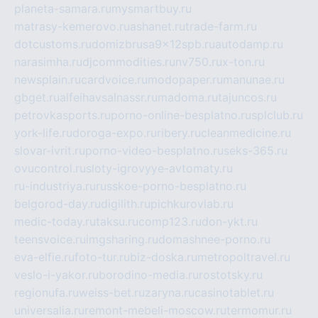
planeta-samara.ru
mysmartbuy.ru
matrasy-kemerovo.ru
ashanet.ru
trade-farm.ru
dotcustoms.ru
domizbrusa9x12spb.ru
autodamp.ru
narasimha.ru
djcommodities.ru
nv750.ru
x-ton.ru
newsplain.ru
cardvoice.ru
modopaper.ru
manunae.ru
gbget.ru
alfeihavsalnassr.ru
madoma.ru
tajuncos.ru
petrovkasports.ru
porno-online-besplatno.ru
splclub.ru
york-life.ru
doroga-expo.ru
ribery.ru
cleanmedicine.ru
slovar-ivrit.ru
porno-video-besplatno.ru
seks-365.ru
ovucontrol.ru
sloty-igrovyye-avtomaty.ru
ru-industriya.ru
russkoe-porno-besplatno.ru
belgorod-day.ru
digilith.ru
pichkurovlab.ru
medic-today.ru
taksu.ru
comp123.ru
don-ykt.ru
teensvoice.ru
imgsharing.ru
domashnee-porno.ru
eva-elfie.ru
foto-tur.ru
biz-doska.ru
metropoltravel.ru
veslo-i-yakor.ru
borodino-media.ru
rostotsky.ru
regionufa.ru
weiss-bet.ru
zaryna.ru
casinotablet.ru
universalia.ru
remont-mebeli-moscow.ru
termomur.ru