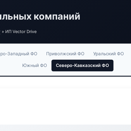
ильных компаний
г
» ИП Vector Drive
ро-Западный ФО
Приволжский ФО
Уральский ФО
Южный ФО
Северо-Кавказский ФО