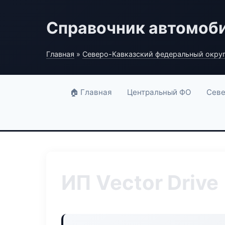
Справочник автомоб
Главная
»
Северо-Кавказский федеральный окру
🏠 Главная
Центральный ФО
Севе
ИП Vector Drive