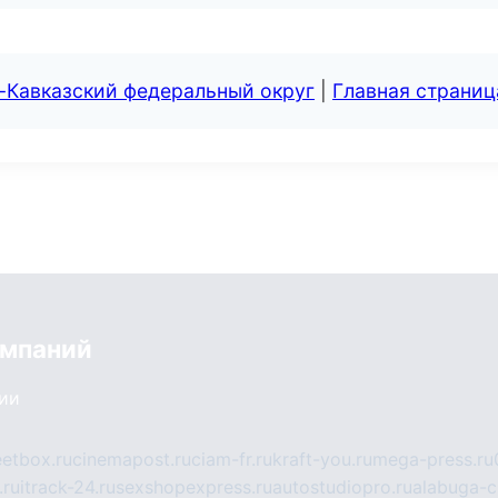
-Кавказский федеральный округ
|
Главная страниц
омпаний
сии
eetbox.ru
cinemapost.ru
ciam-fr.ru
kraft-you.ru
mega-press.ru
.ru
itrack-24.ru
sexshopexpress.ru
autostudiopro.ru
alabuga-ci