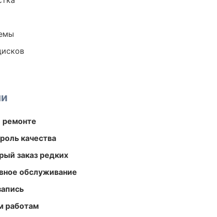
стка
темы
дисков
ми
и ремонте
роль качества
рый заказ редких
вное обслуживание
запись
м работам