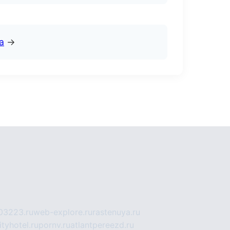
а
→
03223.ru
web-explore.ru
rastenuya.ru
tyhotel.ru
pornv.ru
atlantpereezd.ru