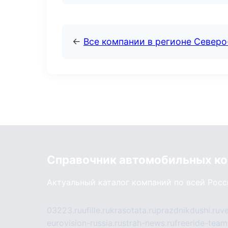
←
Все компании в регионе Северо
Справочник автомобильных к
Актуальный каталог компаний по всей Рос
03223.ru
ufille.ru
krasotata.ru
prazdnikdushi.ru
v
eurovision-russia.ru
strah-news.ru
freeride-team