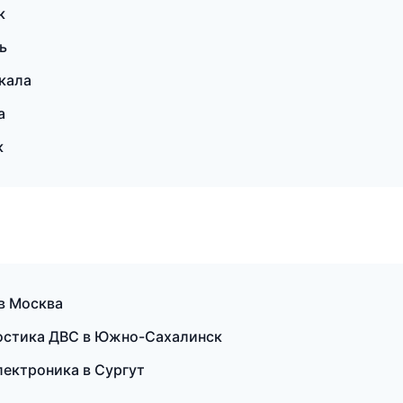
к
ь
кала
а
к
 в Москва
ностика ДВС в Южно-Сахалинск
лектроника в Сургут