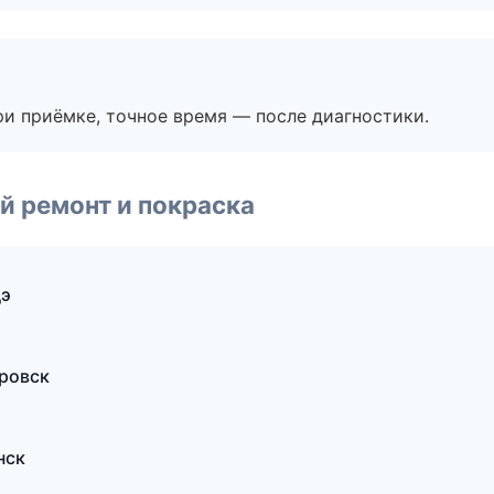
и приёмке, точное время — после диагностики.
й ремонт и покраска
дэ
аровск
нск