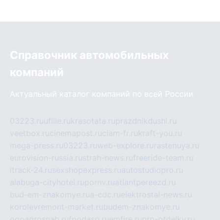
Справочник автомобильных
компаний
Актуальный каталог компаний по всей России
03223.ru
ufille.ru
krasotata.ru
prazdnikdushi.ru
veetbox.ru
cinemapost.ru
ciam-fr.ru
kraft-you.ru
mega-press.ru
03223.ru
web-explore.ru
rastenuya.ru
eurovision-russia.ru
strah-news.ru
freeride-team.ru
itrack-24.ru
sexshopexpress.ru
autostudiopro.ru
alabuga-cityhotel.ru
pornv.ru
atlantpereezd.ru
bud-em-znakomye.ru
a-cdc.ru
elektrostal-news.ru
korolevremont-market.ru
budem-znakomye.ru
oooagrosnab.ru
fpodaso.ru
emfire.ru
pro-otdelky.ru