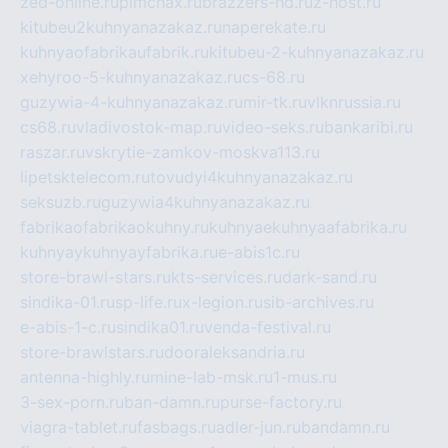
zed-online.ru
pimchax.ru
brazzers-hd.ru
z-host.ru
kitubeu2kuhnyanazakaz.ru
naperekate.ru
kuhnyaofabrikaufabrik.ru
kitubeu-2-kuhnyanazakaz.ru
xehyroo-5-kuhnyanazakaz.ru
cs-68.ru
guzywia-4-kuhnyanazakaz.ru
mir-tk.ru
vlknrussia.ru
cs68.ru
vladivostok-map.ru
video-seks.ru
bankaribi.ru
raszar.ru
vskrytie-zamkov-moskva113.ru
lipetsktelecom.ru
tovudyi4kuhnyanazakaz.ru
seksuzb.ru
guzywia4kuhnyanazakaz.ru
fabrikaofabrikaokuhny.ru
kuhnyaekuhnyaafabrika.ru
kuhnyaykuhnyayfabrika.ru
e-abis1c.ru
store-brawl-stars.ru
kts-services.ru
dark-sand.ru
sindika-01.ru
sp-life.ru
x-legion.ru
sib-archives.ru
e-abis-1-c.ru
sindika01.ru
venda-festival.ru
store-brawlstars.ru
dooraleksandria.ru
antenna-highly.ru
mine-lab-msk.ru
1-mus.ru
3-sex-porn.ru
ban-damn.ru
purse-factory.ru
viagra-tablet.ru
fasbags.ru
adler-jun.ru
bandamn.ru