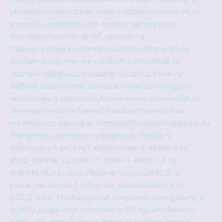
ukrasotki.ru
seksuzbek.ru
seks-uzbek.ru
porno-vk.ru
sovratili.ru
olecoon.ru
vd-dosug.ru
adonyev.ru
rbc-news.ru
porno-skvirt.ru
krospr.ru
13autor-kolonka.ru
sormol.ru
2rich.ru
hostel-65.ru
hostserve.ru
porno-na-russkom.ru
mishinlab.ru
neznobi.ru
bigfatcc.ru
habble.ru
starbucksvia.ru
delfinet.ru
silvernano.ru
elestal.ru
vektor-doroga.ru
velotrenajery.ru
pronso54.ru
lenasever.ru
lovinskix.ru
show-pets.ru
smartnews03.ru
discofoxworld.ru
miraclecoon.ru
pongup.ru
hostel65.ru
liura.ru
glasspb.ru
firehunters.ru
gribowo.ru
gnalis.ru
bulkitula.ru
hometown-france.ru
1-xbeticricetc-1-xbetti-5.ru
shop-garena.ru
cricetc-1-xbetr-1-xbetcc-2.ru
one-life-story.ru
top-halyava.ru
accounts112.ru
poka-vse-doma-2.ru
3-d-file.ru
hahahaharms.ru
g2012.ru
tst-1.ru
shaggy-cat.ru
opsmgr.ru
ev-gallery.ru
g-2012.ru
ops-mgr.ru
accounts-112.ru
csm-demo.ru
poka-vse-doma2.ru
airgungames.ru
allseo-host.ru