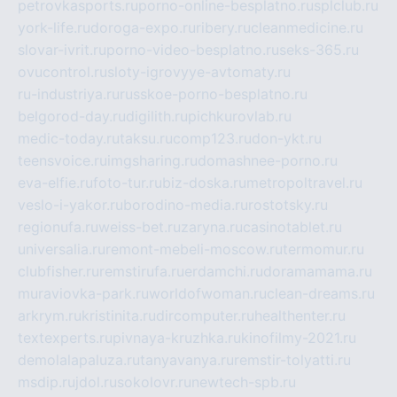
petrovkasports.ru
porno-online-besplatno.ru
splclub.ru
york-life.ru
doroga-expo.ru
ribery.ru
cleanmedicine.ru
slovar-ivrit.ru
porno-video-besplatno.ru
seks-365.ru
ovucontrol.ru
sloty-igrovyye-avtomaty.ru
ru-industriya.ru
russkoe-porno-besplatno.ru
belgorod-day.ru
digilith.ru
pichkurovlab.ru
medic-today.ru
taksu.ru
comp123.ru
don-ykt.ru
teensvoice.ru
imgsharing.ru
domashnee-porno.ru
eva-elfie.ru
foto-tur.ru
biz-doska.ru
metropoltravel.ru
veslo-i-yakor.ru
borodino-media.ru
rostotsky.ru
regionufa.ru
weiss-bet.ru
zaryna.ru
casinotablet.ru
universalia.ru
remont-mebeli-moscow.ru
termomur.ru
clubfisher.ru
remstirufa.ru
erdamchi.ru
doramamama.ru
muraviovka-park.ru
worldofwoman.ru
clean-dreams.ru
arkrym.ru
kristinita.ru
dircomputer.ru
healthenter.ru
textexperts.ru
pivnaya-kruzhka.ru
kinofilmy-2021.ru
demolalapaluza.ru
tanyavanya.ru
remstir-tolyatti.ru
msdip.ru
jdol.ru
sokolovr.ru
newtech-spb.ru