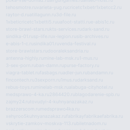
tehosmotre.ru
varieta-yug.ru
cricetc1xbetr1xbetcc2.ru
raytor-d.ru
atillagunn.ru
3d-file.ru
1xbeticricetc1xbetti5.ru
uafoot-statti.ru
e-abis1c.ru
store-brawl-stars.ru
kts-services.ru
dark-sand.ru
sindika-01.ru
sp-life.ru
x-legion.ru
sib-archives.ru
e-abis-1-c.ru
sindika01.ru
venda-festival.ru
store-brawlstars.ru
dooraleksandria.ru
antenna-highly.ru
mine-lab-msk.ru
1-mus.ru
3-sex-porn.ru
ban-damn.ru
purse-factory.ru
viagra-tablet.ru
fasbags.ru
adler-jun.ru
bandamn.ru
fincontech.ru
3sexporn.ru
1mus.ru
darksand.ru
rebus-toys.ru
minelab-msk.ru
alabuga-cityhotel.ru
medsprawo-4-ka.ru
2864420.ru
blagodarenie-spb.ru
zajmy24.ru
tovudyi-4-kuhnyanazakaz.ru
brazzerscom.ru
medsprawo4ka.ru
xehyroo5kuhnyanazakaz.ru
fabrikayfabrikaefabrika.ru
vskrytie-zamkov-moskva-113.ru
biletnadom.ru