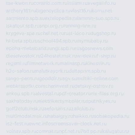
tae-kwon.ru
consrio.com.ru
insiam.ru
avegainfo.ru
archery161.ru
bigencyclica.ru
vlast16.ru
korru.net
sarmiento.spb.su
extelopedia.ru
lammin-suo.spb.ru
iskatour.spb.ru
snpi.org.ru
running-line.ru
krygeva-spa.ru
chel.net.ru
rust-loco.ru
dugshop.ru
hl-beta.spb.ru
school494.spb.ru
mymubaby.ru
epoha-metalband.ru
ngr.spb.ru
rusgosnews.com
dieselvostok.ru
24hostel.msk.ru
w-dev.ru
f-ship.ru
regsmi.ru
filmnetwork.ru
malinasp.ru
kinosvin.ru
h2o-salon.ru
malutkayork.ru
deltaprim.spb.ru
tango-perm.ru
gooddir.ru
sgv.su
multiki-online.com
webkrasotki.com
cherinvest.ru
detskiy-ostrov.ru
ankou.spb.ru
alvesta1.ru
pdf-creator.ru
nix-files.org.ru
sakhatoday.ru
elektrikersymboler.ru
sputnikyes.ru
golf2club.msk.ru
aeforums.ru
zallclub.ru
multimodal.msk.ru
habaigry.ru
haikko.ru
sobakopedia.ru
isz-fest.ru
ewnc.info
screensaver-clock.net.ru
volnav.spb.ru
comnat.ru
npf.net.ru
7bit.pp.ru
kalugatur.ru