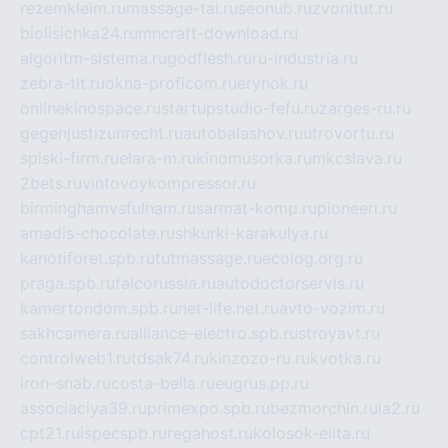
rezemkleim.ru
massage-tai.ru
seonub.ru
zvonitut.ru
biolisichka24.ru
mncraft-download.ru
algoritm-sistema.ru
godflesh.ru
ru-industria.ru
zebra-tlt.ru
okna-proficom.ru
erynok.ru
onlinekinospace.ru
startupstudio-fefu.ru
zarges-ru.ru
gegenjustizunrecht.ru
autobalashov.ru
utrovortu.ru
spiski-firm.ru
elara-m.ru
kinomusorka.ru
mkcslava.ru
2bets.ru
vintovoykompressor.ru
birminghamvsfulham.ru
sarmat-komp.ru
pioneeri.ru
amadis-chocolate.ru
shkurki-karakulya.ru
kanotiforet.spb.ru
tutmassage.ru
ecolog.org.ru
praga.spb.ru
falcorussia.ru
autodoctorservis.ru
kamertondom.spb.ru
net-life.net.ru
avto-vozim.ru
sakhcamera.ru
alliance-electro.spb.ru
stroyavt.ru
controlweb1.ru
tdsak74.ru
kinzozo-ru.ru
kvotka.ru
iron-snab.ru
costa-bella.ru
eugrus.pp.ru
associaciya39.ru
primexpo.spb.ru
bezmorchin.ru
ia2.ru
cpt21.ru
ispecspb.ru
regahost.ru
kolosok-elita.ru