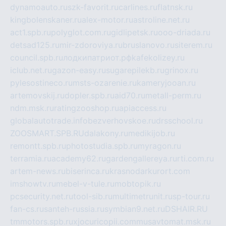
dynamoauto.ru
szk-favorit.ru
carlines.ru
flatnsk.ru
kingbolenskaner.ru
alex-motor.ru
astroline.net.ru
act1.spb.ru
polyglot.com.ru
gidlipetsk.ru
ooo-driada.ru
detsad125.ru
mir-zdoroviya.ru
bruslanovo.ru
siterem.ru
council.spb.ru
лодкипатриот.рф
kafekolizey.ru
iclub.net.ru
gazon-easy.ru
sugarepilekb.ru
grinox.ru
pylesostineco.ru
msts-ozarenie.ru
kameryjooan.ru
artemovskij.ru
dopler.spb.ru
aid70.ru
metall-perm.ru
ndm.msk.ru
ratingzooshop.ru
apiaccess.ru
globalautotrade.info
bezverhovskoe.ru
drsschool.ru
ZOOSMART.SPB.RU
dalakony.ru
medikijob.ru
remontt.spb.ru
photostudia.spb.ru
myragon.ru
terramia.ru
academy62.ru
gardengallereya.ru
rti.com.ru
artem-news.ru
biserinca.ru
krasnodarkurort.com
imshowtv.ru
mebel-v-tule.ru
mobtopik.ru
pcsecurity.net.ru
tool-sib.ru
multimetrunit.ru
sp-tour.ru
fan-cs.ru
santeh-russia.ru
symbian9.net.ru
DSHAIR.RU
tmmotors.spb.ru
xjocuricopii.com
musavtomat.msk.ru