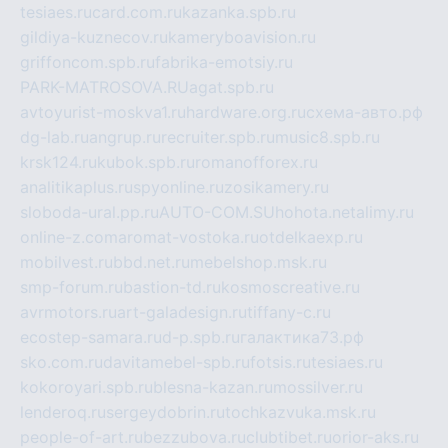
tesiaes.ru
card.com.ru
kazanka.spb.ru
gildiya-kuznecov.ru
kameryboavision.ru
griffoncom.spb.ru
fabrika-emotsiy.ru
PARK-MATROSOVA.RU
agat.spb.ru
avtoyurist-moskva1.ru
hardware.org.ru
схема-авто.рф
dg-lab.ru
angrup.ru
recruiter.spb.ru
music8.spb.ru
krsk124.ru
kubok.spb.ru
romanofforex.ru
analitikaplus.ru
spyonline.ru
zosikamery.ru
sloboda-ural.pp.ru
AUTO-COM.SU
hohota.net
alimy.ru
online-z.com
aromat-vostoka.ru
otdelkaexp.ru
mobilvest.ru
bbd.net.ru
mebelshop.msk.ru
smp-forum.ru
bastion-td.ru
kosmoscreative.ru
avrmotors.ru
art-galadesign.ru
tiffany-c.ru
ecostep-samara.ru
d-p.spb.ru
галактика73.рф
sko.com.ru
davitamebel-spb.ru
fotsis.ru
tesiaes.ru
kokoroyari.spb.ru
blesna-kazan.ru
mossilver.ru
lenderoq.ru
sergeydobrin.ru
tochkazvuka.msk.ru
people-of-art.ru
bezzubova.ru
clubtibet.ru
orior-aks.ru