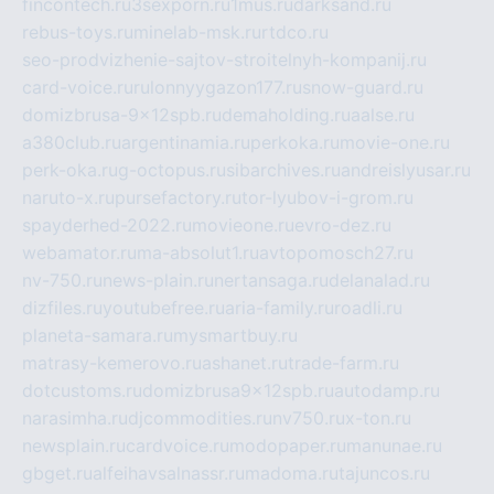
fincontech.ru
3sexporn.ru
1mus.ru
darksand.ru
rebus-toys.ru
minelab-msk.ru
rtdco.ru
seo-prodvizhenie-sajtov-stroitelnyh-kompanij.ru
card-voice.ru
rulonnyygazon177.ru
snow-guard.ru
domizbrusa-9x12spb.ru
demaholding.ru
aalse.ru
a380club.ru
argentinamia.ru
perkoka.ru
movie-one.ru
perk-oka.ru
g-octopus.ru
sibarchives.ru
andreislyusar.ru
naruto-x.ru
pursefactory.ru
tor-lyubov-i-grom.ru
spayderhed-2022.ru
movieone.ru
evro-dez.ru
webamator.ru
ma-absolut1.ru
avtopomosch27.ru
nv-750.ru
news-plain.ru
nertansaga.ru
delanalad.ru
dizfiles.ru
youtubefree.ru
aria-family.ru
roadli.ru
planeta-samara.ru
mysmartbuy.ru
matrasy-kemerovo.ru
ashanet.ru
trade-farm.ru
dotcustoms.ru
domizbrusa9x12spb.ru
autodamp.ru
narasimha.ru
djcommodities.ru
nv750.ru
x-ton.ru
newsplain.ru
cardvoice.ru
modopaper.ru
manunae.ru
gbget.ru
alfeihavsalnassr.ru
madoma.ru
tajuncos.ru