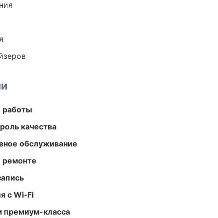
ния
я
йзеров
ми
е работы
роль качества
вное обслуживание
и ремонте
запись
 с Wi‑Fi
м премиум-класса