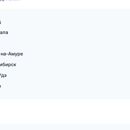
д
кала
-на-Амуре
ибирск
Удэ
о