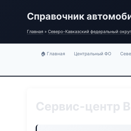
Справочник автомоб
Главная
»
Северо-Кавказский федеральный окру
🏠 Главная
Центральный ФО
Севе
Сервис-центр B