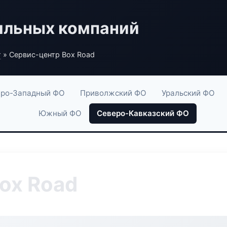
ильных компаний
г
» Сервис-центр Box Road
ро-Западный ФО
Приволжский ФО
Уральский ФО
Южный ФО
Северо-Кавказский ФО
ox Road