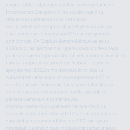
viagra-tablet.ru
fasbags.ru
adler-jun.ru
bandamn.ru
fincontech.ru
3sexporn.ru
1mus.ru
darksand.ru
rebus-toys.ru
minelab-msk.ru
rtdco.ru
seo-prodvizhenie-sajtov-stroitelnyh-kompanij.ru
card-voice.ru
rulonnyygazon177.ru
snow-guard.ru
domizbrusa-9x12spb.ru
demaholding.ru
aalse.ru
a380club.ru
argentinamia.ru
perkoka.ru
movie-one.ru
perk-oka.ru
g-octopus.ru
sibarchives.ru
andreislyusar.ru
naruto-x.ru
pursefactory.ru
tor-lyubov-i-grom.ru
spayderhed-2022.ru
movieone.ru
evro-dez.ru
webamator.ru
ma-absolut1.ru
avtopomosch27.ru
nv-750.ru
news-plain.ru
nertansaga.ru
delanalad.ru
dizfiles.ru
youtubefree.ru
aria-family.ru
roadli.ru
planeta-samara.ru
mysmartbuy.ru
matrasy-kemerovo.ru
ashanet.ru
trade-farm.ru
dotcustoms.ru
domizbrusa9x12spb.ru
autodamp.ru
narasimha.ru
djcommodities.ru
nv750.ru
x-ton.ru
newsplain.ru
cardvoice.ru
modopaper.ru
manunae.ru