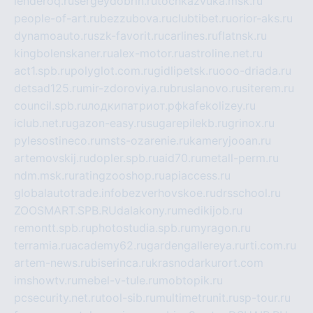
lenderoq.ru
sergeydobrin.ru
tochkazvuka.msk.ru
people-of-art.ru
bezzubova.ru
clubtibet.ru
orior-aks.ru
dynamoauto.ru
szk-favorit.ru
carlines.ru
flatnsk.ru
kingbolenskaner.ru
alex-motor.ru
astroline.net.ru
act1.spb.ru
polyglot.com.ru
gidlipetsk.ru
ooo-driada.ru
detsad125.ru
mir-zdoroviya.ru
bruslanovo.ru
siterem.ru
council.spb.ru
лодкипатриот.рф
kafekolizey.ru
iclub.net.ru
gazon-easy.ru
sugarepilekb.ru
grinox.ru
pylesostineco.ru
msts-ozarenie.ru
kameryjooan.ru
artemovskij.ru
dopler.spb.ru
aid70.ru
metall-perm.ru
ndm.msk.ru
ratingzooshop.ru
apiaccess.ru
globalautotrade.info
bezverhovskoe.ru
drsschool.ru
ZOOSMART.SPB.RU
dalakony.ru
medikijob.ru
remontt.spb.ru
photostudia.spb.ru
myragon.ru
terramia.ru
academy62.ru
gardengallereya.ru
rti.com.ru
artem-news.ru
biserinca.ru
krasnodarkurort.com
imshowtv.ru
mebel-v-tule.ru
mobtopik.ru
pcsecurity.net.ru
tool-sib.ru
multimetrunit.ru
sp-tour.ru