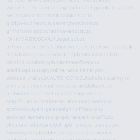
volnav.spb.ru
comnat.ru
npf.net.ru
7bit.pp.ru
kalugatur.ru
tesiaes.ru
card.com.ru
kazanka.spb.ru
gildiya-kuznecov.ru
kameryboavision.ru
griffoncom.spb.ru
fabrika-emotsiy.ru
PARK-MATROSOVA.RU
agat.spb.ru
avtoyurist-moskva1.ru
hardware.org.ru
схема-авто.рф
dg-lab.ru
angrup.ru
recruiter.spb.ru
music8.spb.ru
krsk124.ru
kubok.spb.ru
romanofforex.ru
analitikaplus.ru
spyonline.ru
zosikamery.ru
sloboda-ural.pp.ru
AUTO-COM.SU
hohota.net
alimy.ru
online-z.com
aromat-vostoka.ru
otdelkaexp.ru
mobilvest.ru
bbd.net.ru
mebelshop.msk.ru
smp-forum.ru
bastion-td.ru
kosmoscreative.ru
avrmotors.ru
art-galadesign.ru
tiffany-c.ru
ecostep-samara.ru
d-p.spb.ru
галактика73.рф
sko.com.ru
davitamebel-spb.ru
fotsis.ru
tesiaes.ru
kokoroyari.spb.ru
blesna-kazan.ru
mossilver.ru