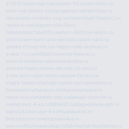
g-2012.ru
ops-mgr.ru
accounts-112.ru
csm-demo.ru
poka-vse-doma2.ru
airgungames.ru
allseo-host.ru
tehosmotre.ru
varieta-yug.ru
cricetc1xbetr1xbetcc2.ru
raytor-d.ru
atillagunn.ru
3d-file.ru
1xbeticricetc1xbetti5.ru
uafoot-statti.ru
e-abis1c.ru
store-brawl-stars.ru
kts-services.ru
dark-sand.ru
sindika-01.ru
sp-life.ru
x-legion.ru
sib-archives.ru
e-abis-1-c.ru
sindika01.ru
venda-festival.ru
store-brawlstars.ru
dooraleksandria.ru
antenna-highly.ru
mine-lab-msk.ru
1-mus.ru
3-sex-porn.ru
ban-damn.ru
purse-factory.ru
viagra-tablet.ru
fasbags.ru
adler-jun.ru
bandamn.ru
fincontech.ru
3sexporn.ru
1mus.ru
darksand.ru
rebus-toys.ru
minelab-msk.ru
alabuga-cityhotel.ru
medsprawo-4-ka.ru
2864420.ru
blagodarenie-spb.ru
zajmy24.ru
tovudyi-4-kuhnyanazakaz.ru
brazzerscom.ru
medsprawo4ka.ru
xehyroo5kuhnyanazakaz.ru
fabrikayfabrikaefabrika.ru