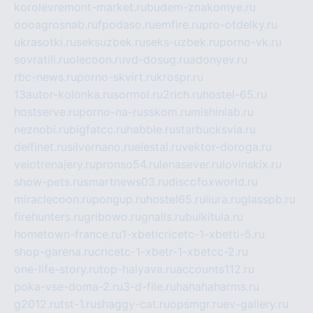
korolevremont-market.ru
budem-znakomye.ru
oooagrosnab.ru
fpodaso.ru
emfire.ru
pro-otdelky.ru
ukrasotki.ru
seksuzbek.ru
seks-uzbek.ru
porno-vk.ru
sovratili.ru
olecoon.ru
vd-dosug.ru
adonyev.ru
rbc-news.ru
porno-skvirt.ru
krospr.ru
13autor-kolonka.ru
sormol.ru
2rich.ru
hostel-65.ru
hostserve.ru
porno-na-russkom.ru
mishinlab.ru
neznobi.ru
bigfatcc.ru
habble.ru
starbucksvia.ru
delfinet.ru
silvernano.ru
elestal.ru
vektor-doroga.ru
velotrenajery.ru
pronso54.ru
lenasever.ru
lovinskix.ru
show-pets.ru
smartnews03.ru
discofoxworld.ru
miraclecoon.ru
pongup.ru
hostel65.ru
liura.ru
glasspb.ru
firehunters.ru
gribowo.ru
gnalis.ru
bulkitula.ru
hometown-france.ru
1-xbeticricetc-1-xbetti-5.ru
shop-garena.ru
cricetc-1-xbetr-1-xbetcc-2.ru
one-life-story.ru
top-halyava.ru
accounts112.ru
poka-vse-doma-2.ru
3-d-file.ru
hahahaharms.ru
g2012.ru
tst-1.ru
shaggy-cat.ru
opsmgr.ru
ev-gallery.ru