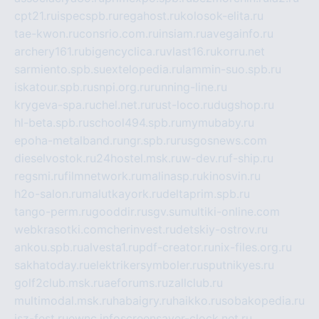
cpt21.ru
ispecspb.ru
regahost.ru
kolosok-elita.ru
tae-kwon.ru
consrio.com.ru
insiam.ru
avegainfo.ru
archery161.ru
bigencyclica.ru
vlast16.ru
korru.net
sarmiento.spb.su
extelopedia.ru
lammin-suo.spb.ru
iskatour.spb.ru
snpi.org.ru
running-line.ru
krygeva-spa.ru
chel.net.ru
rust-loco.ru
dugshop.ru
hl-beta.spb.ru
school494.spb.ru
mymubaby.ru
epoha-metalband.ru
ngr.spb.ru
rusgosnews.com
dieselvostok.ru
24hostel.msk.ru
w-dev.ru
f-ship.ru
regsmi.ru
filmnetwork.ru
malinasp.ru
kinosvin.ru
h2o-salon.ru
malutkayork.ru
deltaprim.spb.ru
tango-perm.ru
gooddir.ru
sgv.su
multiki-online.com
webkrasotki.com
cherinvest.ru
detskiy-ostrov.ru
ankou.spb.ru
alvesta1.ru
pdf-creator.ru
nix-files.org.ru
sakhatoday.ru
elektrikersymboler.ru
sputnikyes.ru
golf2club.msk.ru
aeforums.ru
zallclub.ru
multimodal.msk.ru
habaigry.ru
haikko.ru
sobakopedia.ru
isz-fest.ru
ewnc.info
screensaver-clock.net.ru