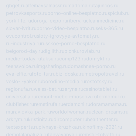
gbget.ru
alfeihavsalnassr.ru
madoma.ru
tajuncos.ru
petrovkasports.ru
porno-online-besplatno.ru
splclub.ru
york-life.ru
doroga-expo.ru
ribery.ru
cleanmedicine.ru
slovar-ivrit.ru
porno-video-besplatno.ru
seks-365.ru
ovucontrol.ru
sloty-igrovyye-avtomaty.ru
ru-industriya.ru
russkoe-porno-besplatno.ru
belgorod-day.ru
digilith.ru
pichkurovlab.ru
medic-today.ru
taksu.ru
comp123.ru
don-ykt.ru
teensvoice.ru
imgsharing.ru
domashnee-porno.ru
eva-elfie.ru
foto-tur.ru
biz-doska.ru
metropoltravel.ru
veslo-i-yakor.ru
borodino-media.ru
rostotsky.ru
regionufa.ru
weiss-bet.ru
zaryna.ru
casinotablet.ru
universalia.ru
remont-mebeli-moscow.ru
termomur.ru
clubfisher.ru
remstirufa.ru
erdamchi.ru
doramamama.ru
muraviovka-park.ru
worldofwoman.ru
clean-dreams.ru
arkrym.ru
kristinita.ru
dircomputer.ru
healthenter.ru
textexperts.ru
pivnaya-kruzhka.ru
kinofilmy-2021.ru
demolalapaluza.ru
tanyavanya.ru
remstir-tolyatti.ru