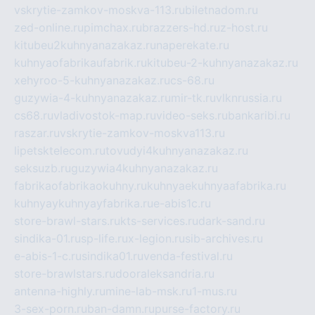
vskrytie-zamkov-moskva-113.ru
biletnadom.ru
zed-online.ru
pimchax.ru
brazzers-hd.ru
z-host.ru
kitubeu2kuhnyanazakaz.ru
naperekate.ru
kuhnyaofabrikaufabrik.ru
kitubeu-2-kuhnyanazakaz.ru
xehyroo-5-kuhnyanazakaz.ru
cs-68.ru
guzywia-4-kuhnyanazakaz.ru
mir-tk.ru
vlknrussia.ru
cs68.ru
vladivostok-map.ru
video-seks.ru
bankaribi.ru
raszar.ru
vskrytie-zamkov-moskva113.ru
lipetsktelecom.ru
tovudyi4kuhnyanazakaz.ru
seksuzb.ru
guzywia4kuhnyanazakaz.ru
fabrikaofabrikaokuhny.ru
kuhnyaekuhnyaafabrika.ru
kuhnyaykuhnyayfabrika.ru
e-abis1c.ru
store-brawl-stars.ru
kts-services.ru
dark-sand.ru
sindika-01.ru
sp-life.ru
x-legion.ru
sib-archives.ru
e-abis-1-c.ru
sindika01.ru
venda-festival.ru
store-brawlstars.ru
dooraleksandria.ru
antenna-highly.ru
mine-lab-msk.ru
1-mus.ru
3-sex-porn.ru
ban-damn.ru
purse-factory.ru