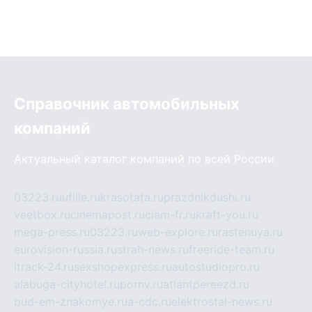
Справочник автомобильных
компаний
Актуальный каталог компаний по всей России
03223.ru
ufille.ru
krasotata.ru
prazdnikdushi.ru
veetbox.ru
cinemapost.ru
ciam-fr.ru
kraft-you.ru
mega-press.ru
03223.ru
web-explore.ru
rastenuya.ru
eurovision-russia.ru
strah-news.ru
freeride-team.ru
itrack-24.ru
sexshopexpress.ru
autostudiopro.ru
alabuga-cityhotel.ru
pornv.ru
atlantpereezd.ru
bud-em-znakomye.ru
a-cdc.ru
elektrostal-news.ru