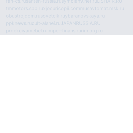
fan-cs.ru
santeh-russia.ru
symbian9.net.ru
DSHAIR.RU
tmmotors.spb.ru
xjocuricopii.com
musavtomat.msk.ru
obustrojdom.ru
sovetcik.ru
ybaranovskaya.ru
ppknews.ru
cult-alshei.ru
JAPANRUSSIA.RU
proekciyamebel.ru
imper-finans.ru
rim.org.ru
glamourai.ru
brassminus.ru
zabor-pro.ru
ftn.pp.ru
dorogoe58.ru
laimengpacker.ru
kuzova-zapchasti.ru
sageerp.ru
taxodrom.ru
dsrazvitie.ru
hardcity.net.ru
ratinghomegames.ru
topservice25.ru
gubernyan.ru
gtglasslined.ru
ii4.ru
tssport.spb.ru
andorra24.com
blackwallstreet.ru
oboimos.ru
optim-doors.com.ru
ikuch.ru
nycr.org.ru
npa21.ru
vremya-ch.spb.ru
desert000.ru
ivtorgi.ru
ifiori.ru
catalog-statei.ru
dcv.org.ru
spetsmaster174.ru
ipkameryhiseeu.ru
dum26.ru
ruspol.spb.ru
fr-opendp.ru
kam-solnyshko.ru
cheyenne-arapaho.ru
sevzapmetal.spb.ru
ted-lapidus.spb.ru
parasite-eliminator.ru
sigma-complete.ru
modernworld.ru
dama-moda.ru