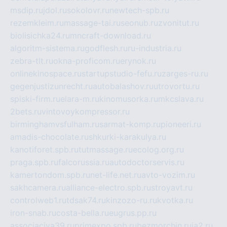
msdip.ru
jdol.ru
sokolovr.ru
newtech-spb.ru
rezemkleim.ru
massage-tai.ru
seonub.ru
zvonitut.ru
biolisichka24.ru
mncraft-download.ru
algoritm-sistema.ru
godflesh.ru
ru-industria.ru
zebra-tlt.ru
okna-proficom.ru
erynok.ru
onlinekinospace.ru
startupstudio-fefu.ru
zarges-ru.ru
gegenjustizunrecht.ru
autobalashov.ru
utrovortu.ru
spiski-firm.ru
elara-m.ru
kinomusorka.ru
mkcslava.ru
2bets.ru
vintovoykompressor.ru
birminghamvsfulham.ru
sarmat-komp.ru
pioneeri.ru
amadis-chocolate.ru
shkurki-karakulya.ru
kanotiforet.spb.ru
tutmassage.ru
ecolog.org.ru
praga.spb.ru
falcorussia.ru
autodoctorservis.ru
kamertondom.spb.ru
net-life.net.ru
avto-vozim.ru
sakhcamera.ru
alliance-electro.spb.ru
stroyavt.ru
controlweb1.ru
tdsak74.ru
kinzozo-ru.ru
kvotka.ru
iron-snab.ru
costa-bella.ru
eugrus.pp.ru
associaciya39.ru
primexpo.spb.ru
bezmorchin.ru
ia2.ru