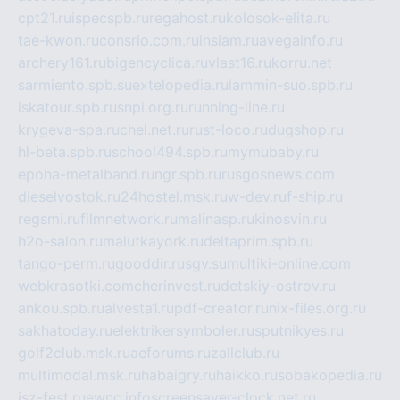
cpt21.ru
ispecspb.ru
regahost.ru
kolosok-elita.ru
tae-kwon.ru
consrio.com.ru
insiam.ru
avegainfo.ru
archery161.ru
bigencyclica.ru
vlast16.ru
korru.net
sarmiento.spb.su
extelopedia.ru
lammin-suo.spb.ru
iskatour.spb.ru
snpi.org.ru
running-line.ru
krygeva-spa.ru
chel.net.ru
rust-loco.ru
dugshop.ru
hl-beta.spb.ru
school494.spb.ru
mymubaby.ru
epoha-metalband.ru
ngr.spb.ru
rusgosnews.com
dieselvostok.ru
24hostel.msk.ru
w-dev.ru
f-ship.ru
regsmi.ru
filmnetwork.ru
malinasp.ru
kinosvin.ru
h2o-salon.ru
malutkayork.ru
deltaprim.spb.ru
tango-perm.ru
gooddir.ru
sgv.su
multiki-online.com
webkrasotki.com
cherinvest.ru
detskiy-ostrov.ru
ankou.spb.ru
alvesta1.ru
pdf-creator.ru
nix-files.org.ru
sakhatoday.ru
elektrikersymboler.ru
sputnikyes.ru
golf2club.msk.ru
aeforums.ru
zallclub.ru
multimodal.msk.ru
habaigry.ru
haikko.ru
sobakopedia.ru
isz-fest.ru
ewnc.info
screensaver-clock.net.ru