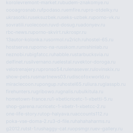
korolevremont-market.ru
budem-znakomye.ru
oooagrosnab.ru
fpodaso.ru
emfire.ru
pro-otdelky.ru
ukrasotki.ru
seksuzbek.ru
seks-uzbek.ru
porno-vk.ru
sovratili.ru
olecoon.ru
vd-dosug.ru
adonyev.ru
rbc-news.ru
porno-skvirt.ru
krospr.ru
13autor-kolonka.ru
sormol.ru
2rich.ru
hostel-65.ru
hostserve.ru
porno-na-russkom.ru
mishinlab.ru
neznobi.ru
bigfatcc.ru
habble.ru
starbucksvia.ru
delfinet.ru
silvernano.ru
elestal.ru
vektor-doroga.ru
velotrenajery.ru
pronso54.ru
lenasever.ru
lovinskix.ru
show-pets.ru
smartnews03.ru
discofoxworld.ru
miraclecoon.ru
pongup.ru
hostel65.ru
liura.ru
glasspb.ru
firehunters.ru
gribowo.ru
gnalis.ru
bulkitula.ru
hometown-france.ru
1-xbeticricetc-1-xbetti-5.ru
shop-garena.ru
cricetc-1-xbetr-1-xbetcc-2.ru
one-life-story.ru
top-halyava.ru
accounts112.ru
poka-vse-doma-2.ru
3-d-file.ru
hahahaharms.ru
g2012.ru
tst-1.ru
shaggy-cat.ru
opsmgr.ru
ev-gallery.ru