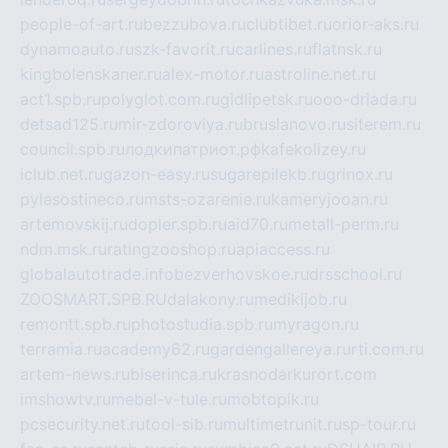
people-of-art.ru
bezzubova.ru
clubtibet.ru
orior-aks.ru
dynamoauto.ru
szk-favorit.ru
carlines.ru
flatnsk.ru
kingbolenskaner.ru
alex-motor.ru
astroline.net.ru
act1.spb.ru
polyglot.com.ru
gidlipetsk.ru
ooo-driada.ru
detsad125.ru
mir-zdoroviya.ru
bruslanovo.ru
siterem.ru
council.spb.ru
лодкипатриот.рф
kafekolizey.ru
iclub.net.ru
gazon-easy.ru
sugarepilekb.ru
grinox.ru
pylesostineco.ru
msts-ozarenie.ru
kameryjooan.ru
artemovskij.ru
dopler.spb.ru
aid70.ru
metall-perm.ru
ndm.msk.ru
ratingzooshop.ru
apiaccess.ru
globalautotrade.info
bezverhovskoe.ru
drsschool.ru
ZOOSMART.SPB.RU
dalakony.ru
medikijob.ru
remontt.spb.ru
photostudia.spb.ru
myragon.ru
terramia.ru
academy62.ru
gardengallereya.ru
rti.com.ru
artem-news.ru
biserinca.ru
krasnodarkurort.com
imshowtv.ru
mebel-v-tule.ru
mobtopik.ru
pcsecurity.net.ru
tool-sib.ru
multimetrunit.ru
sp-tour.ru