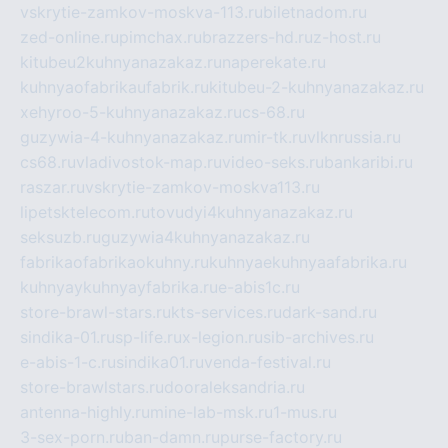
vskrytie-zamkov-moskva-113.ru
biletnadom.ru
zed-online.ru
pimchax.ru
brazzers-hd.ru
z-host.ru
kitubeu2kuhnyanazakaz.ru
naperekate.ru
kuhnyaofabrikaufabrik.ru
kitubeu-2-kuhnyanazakaz.ru
xehyroo-5-kuhnyanazakaz.ru
cs-68.ru
guzywia-4-kuhnyanazakaz.ru
mir-tk.ru
vlknrussia.ru
cs68.ru
vladivostok-map.ru
video-seks.ru
bankaribi.ru
raszar.ru
vskrytie-zamkov-moskva113.ru
lipetsktelecom.ru
tovudyi4kuhnyanazakaz.ru
seksuzb.ru
guzywia4kuhnyanazakaz.ru
fabrikaofabrikaokuhny.ru
kuhnyaekuhnyaafabrika.ru
kuhnyaykuhnyayfabrika.ru
e-abis1c.ru
store-brawl-stars.ru
kts-services.ru
dark-sand.ru
sindika-01.ru
sp-life.ru
x-legion.ru
sib-archives.ru
e-abis-1-c.ru
sindika01.ru
venda-festival.ru
store-brawlstars.ru
dooraleksandria.ru
antenna-highly.ru
mine-lab-msk.ru
1-mus.ru
3-sex-porn.ru
ban-damn.ru
purse-factory.ru