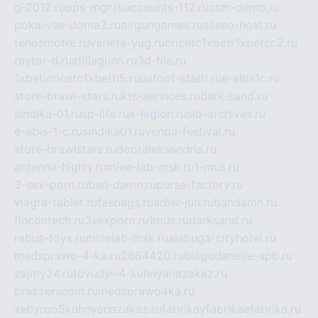
g-2012.ru
ops-mgr.ru
accounts-112.ru
csm-demo.ru
poka-vse-doma2.ru
airgungames.ru
allseo-host.ru
tehosmotre.ru
varieta-yug.ru
cricetc1xbetr1xbetcc2.ru
raytor-d.ru
atillagunn.ru
3d-file.ru
1xbeticricetc1xbetti5.ru
uafoot-statti.ru
e-abis1c.ru
store-brawl-stars.ru
kts-services.ru
dark-sand.ru
sindika-01.ru
sp-life.ru
x-legion.ru
sib-archives.ru
e-abis-1-c.ru
sindika01.ru
venda-festival.ru
store-brawlstars.ru
dooraleksandria.ru
antenna-highly.ru
mine-lab-msk.ru
1-mus.ru
3-sex-porn.ru
ban-damn.ru
purse-factory.ru
viagra-tablet.ru
fasbags.ru
adler-jun.ru
bandamn.ru
fincontech.ru
3sexporn.ru
1mus.ru
darksand.ru
rebus-toys.ru
minelab-msk.ru
alabuga-cityhotel.ru
medsprawo-4-ka.ru
2864420.ru
blagodarenie-spb.ru
zajmy24.ru
tovudyi-4-kuhnyanazakaz.ru
brazzerscom.ru
medsprawo4ka.ru
xehyroo5kuhnyanazakaz.ru
fabrikayfabrikaefabrika.ru