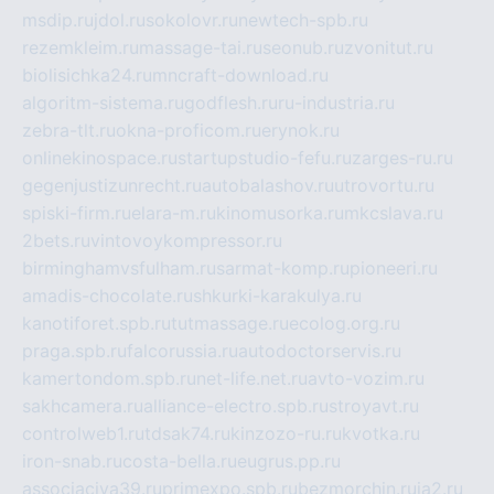
msdip.ru
jdol.ru
sokolovr.ru
newtech-spb.ru
rezemkleim.ru
massage-tai.ru
seonub.ru
zvonitut.ru
biolisichka24.ru
mncraft-download.ru
algoritm-sistema.ru
godflesh.ru
ru-industria.ru
zebra-tlt.ru
okna-proficom.ru
erynok.ru
onlinekinospace.ru
startupstudio-fefu.ru
zarges-ru.ru
gegenjustizunrecht.ru
autobalashov.ru
utrovortu.ru
spiski-firm.ru
elara-m.ru
kinomusorka.ru
mkcslava.ru
2bets.ru
vintovoykompressor.ru
birminghamvsfulham.ru
sarmat-komp.ru
pioneeri.ru
amadis-chocolate.ru
shkurki-karakulya.ru
kanotiforet.spb.ru
tutmassage.ru
ecolog.org.ru
praga.spb.ru
falcorussia.ru
autodoctorservis.ru
kamertondom.spb.ru
net-life.net.ru
avto-vozim.ru
sakhcamera.ru
alliance-electro.spb.ru
stroyavt.ru
controlweb1.ru
tdsak74.ru
kinzozo-ru.ru
kvotka.ru
iron-snab.ru
costa-bella.ru
eugrus.pp.ru
associaciya39.ru
primexpo.spb.ru
bezmorchin.ru
ia2.ru