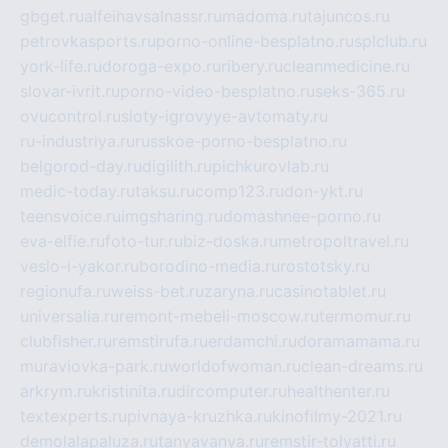
gbget.ru
alfeihavsalnassr.ru
madoma.ru
tajuncos.ru
petrovkasports.ru
porno-online-besplatno.ru
splclub.ru
york-life.ru
doroga-expo.ru
ribery.ru
cleanmedicine.ru
slovar-ivrit.ru
porno-video-besplatno.ru
seks-365.ru
ovucontrol.ru
sloty-igrovyye-avtomaty.ru
ru-industriya.ru
russkoe-porno-besplatno.ru
belgorod-day.ru
digilith.ru
pichkurovlab.ru
medic-today.ru
taksu.ru
comp123.ru
don-ykt.ru
teensvoice.ru
imgsharing.ru
domashnee-porno.ru
eva-elfie.ru
foto-tur.ru
biz-doska.ru
metropoltravel.ru
veslo-i-yakor.ru
borodino-media.ru
rostotsky.ru
regionufa.ru
weiss-bet.ru
zaryna.ru
casinotablet.ru
universalia.ru
remont-mebeli-moscow.ru
termomur.ru
clubfisher.ru
remstirufa.ru
erdamchi.ru
doramamama.ru
muraviovka-park.ru
worldofwoman.ru
clean-dreams.ru
arkrym.ru
kristinita.ru
dircomputer.ru
healthenter.ru
textexperts.ru
pivnaya-kruzhka.ru
kinofilmy-2021.ru
demolalapaluza.ru
tanyavanya.ru
remstir-tolyatti.ru