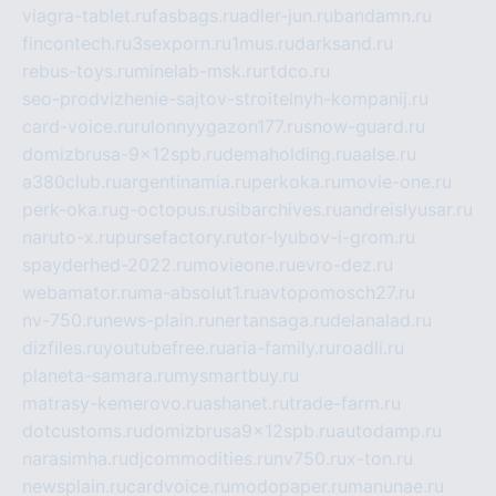
viagra-tablet.ru
fasbags.ru
adler-jun.ru
bandamn.ru
fincontech.ru
3sexporn.ru
1mus.ru
darksand.ru
rebus-toys.ru
minelab-msk.ru
rtdco.ru
seo-prodvizhenie-sajtov-stroitelnyh-kompanij.ru
card-voice.ru
rulonnyygazon177.ru
snow-guard.ru
domizbrusa-9x12spb.ru
demaholding.ru
aalse.ru
a380club.ru
argentinamia.ru
perkoka.ru
movie-one.ru
perk-oka.ru
g-octopus.ru
sibarchives.ru
andreislyusar.ru
naruto-x.ru
pursefactory.ru
tor-lyubov-i-grom.ru
spayderhed-2022.ru
movieone.ru
evro-dez.ru
webamator.ru
ma-absolut1.ru
avtopomosch27.ru
nv-750.ru
news-plain.ru
nertansaga.ru
delanalad.ru
dizfiles.ru
youtubefree.ru
aria-family.ru
roadli.ru
planeta-samara.ru
mysmartbuy.ru
matrasy-kemerovo.ru
ashanet.ru
trade-farm.ru
dotcustoms.ru
domizbrusa9x12spb.ru
autodamp.ru
narasimha.ru
djcommodities.ru
nv750.ru
x-ton.ru
newsplain.ru
cardvoice.ru
modopaper.ru
manunae.ru