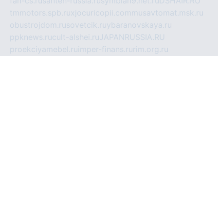
fan-cs.ru
santeh-russia.ru
symbian9.net.ru
DSHAIR.RU
tmmotors.spb.ru
xjocuricopii.com
musavtomat.msk.ru
obustrojdom.ru
sovetcik.ru
ybaranovskaya.ru
ppknews.ru
cult-alshei.ru
JAPANRUSSIA.RU
proekciyamebel.ru
imper-finans.ru
rim.org.ru
glamourai.ru
brassminus.ru
zabor-pro.ru
ftn.pp.ru
dorogoe58.ru
laimengpacker.ru
kuzova-zapchasti.ru
sageerp.ru
taxodrom.ru
dsrazvitie.ru
hardcity.net.ru
ratinghomegames.ru
topservice25.ru
gubernyan.ru
gtglasslined.ru
ii4.ru
tssport.spb.ru
andorra24.com
blackwallstreet.ru
oboimos.ru
optim-doors.com.ru
ikuch.ru
nycr.org.ru
npa21.ru
vremya-ch.spb.ru
desert000.ru
ivtorgi.ru
ifiori.ru
catalog-statei.ru
dcv.org.ru
spetsmaster174.ru
ipkameryhiseeu.ru
dum26.ru
ruspol.spb.ru
fr-opendp.ru
kam-solnyshko.ru
cheyenne-arapaho.ru
sevzapmetal.spb.ru
ted-lapidus.spb.ru
parasite-eliminator.ru
sigma-complete.ru
modernworld.ru
dama-moda.ru