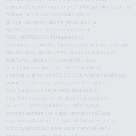
volnav.spb.ru
comnat.ru
npf.net.ru
7bit.pp.ru
kalugatur.ru
tesiaes.ru
card.com.ru
kazanka.spb.ru
gildiya-kuznecov.ru
kameryboavision.ru
griffoncom.spb.ru
fabrika-emotsiy.ru
PARK-MATROSOVA.RU
agat.spb.ru
avtoyurist-moskva1.ru
hardware.org.ru
схема-авто.рф
dg-lab.ru
angrup.ru
recruiter.spb.ru
music8.spb.ru
krsk124.ru
kubok.spb.ru
romanofforex.ru
analitikaplus.ru
spyonline.ru
zosikamery.ru
sloboda-ural.pp.ru
AUTO-COM.SU
hohota.net
alimy.ru
online-z.com
aromat-vostoka.ru
otdelkaexp.ru
mobilvest.ru
bbd.net.ru
mebelshop.msk.ru
smp-forum.ru
bastion-td.ru
kosmoscreative.ru
avrmotors.ru
art-galadesign.ru
tiffany-c.ru
ecostep-samara.ru
d-p.spb.ru
галактика73.рф
sko.com.ru
davitamebel-spb.ru
fotsis.ru
tesiaes.ru
kokoroyari.spb.ru
blesna-kazan.ru
mossilver.ru
lenderoq.ru
sergeydobrin.ru
tochkazvuka.msk.ru