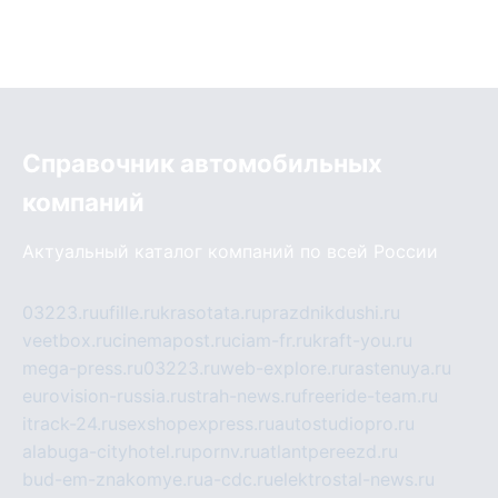
Справочник автомобильных
компаний
Актуальный каталог компаний по всей России
03223.ru
ufille.ru
krasotata.ru
prazdnikdushi.ru
veetbox.ru
cinemapost.ru
ciam-fr.ru
kraft-you.ru
mega-press.ru
03223.ru
web-explore.ru
rastenuya.ru
eurovision-russia.ru
strah-news.ru
freeride-team.ru
itrack-24.ru
sexshopexpress.ru
autostudiopro.ru
alabuga-cityhotel.ru
pornv.ru
atlantpereezd.ru
bud-em-znakomye.ru
a-cdc.ru
elektrostal-news.ru