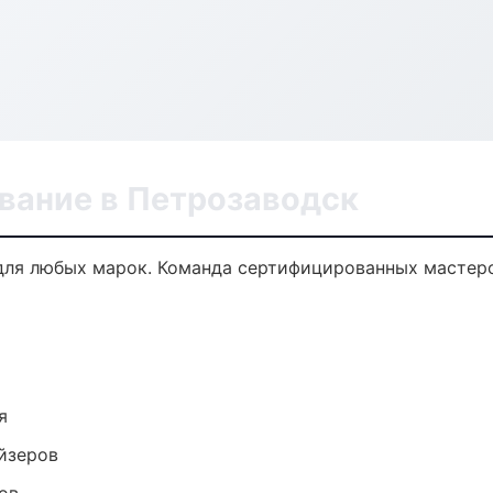
вание в Петрозаводск
ля любых марок. Команда сертифицированных мастеро
я
йзеров