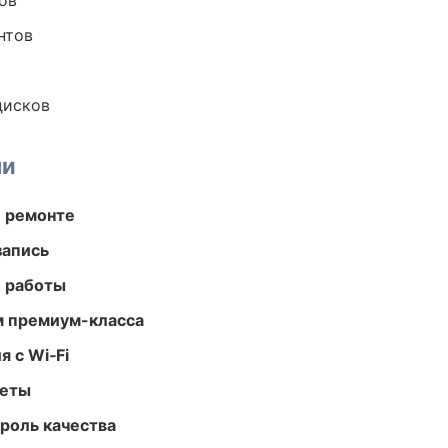
ов
нтов
дисков
ми
и ремонте
запись
е работы
м премиум-класса
 с Wi‑Fi
меты
роль качества