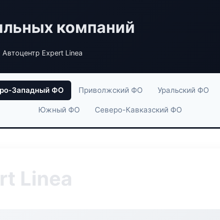
ильных компаний
 Автоцентр Expert Linea
ро-Западный ФО
Приволжский ФО
Уральский ФО
Южный ФО
Северо-Кавказский ФО
t Linea