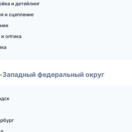
ойка и детейлинг
я и сцепление
ение
 и оптика
ика
о-Западный федеральный округ
одск
ербург
од