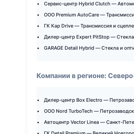
Сервис-центр Hybrid Clutch — Автом
ООО Premium AutoCare — Трансмисси
ГК Кар Drive — Трансмиссия и сцепл
Дилер-центр Expert PitStop — Стекла
GARAGE Detail Hybrid — Стекла и опт
Компании в регионе: Север
Дилер-центр Box Electro — Петрозав
ООО Nord TurboTech — Петрозаводск
Автоцентр Vector Linea — Санкт-Пет
ГК Detail Premium — Великий Новгор