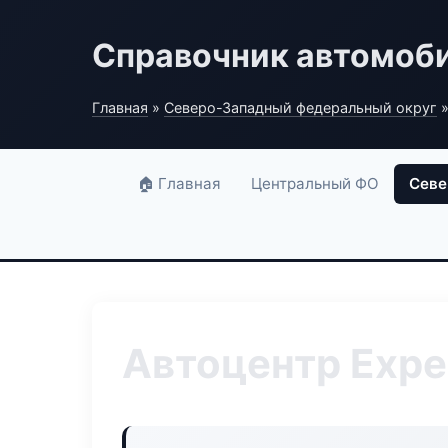
Справочник автомоб
Главная
»
Северо-Западный федеральный округ
»
🏠 Главная
Центральный ФО
Севе
Автоцентр Exper