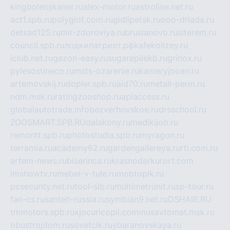
kingbolenskaner.ru
alex-motor.ru
astroline.net.ru
act1.spb.ru
polyglot.com.ru
gidlipetsk.ru
ooo-driada.ru
detsad125.ru
mir-zdoroviya.ru
bruslanovo.ru
siterem.ru
council.spb.ru
лодкипатриот.рф
kafekolizey.ru
iclub.net.ru
gazon-easy.ru
sugarepilekb.ru
grinox.ru
pylesostineco.ru
msts-ozarenie.ru
kameryjooan.ru
artemovskij.ru
dopler.spb.ru
aid70.ru
metall-perm.ru
ndm.msk.ru
ratingzooshop.ru
apiaccess.ru
globalautotrade.info
bezverhovskoe.ru
drsschool.ru
ZOOSMART.SPB.RU
dalakony.ru
medikijob.ru
remontt.spb.ru
photostudia.spb.ru
myragon.ru
terramia.ru
academy62.ru
gardengallereya.ru
rti.com.ru
artem-news.ru
biserinca.ru
krasnodarkurort.com
imshowtv.ru
mebel-v-tule.ru
mobtopik.ru
pcsecurity.net.ru
tool-sib.ru
multimetrunit.ru
sp-tour.ru
fan-cs.ru
santeh-russia.ru
symbian9.net.ru
DSHAIR.RU
tmmotors.spb.ru
xjocuricopii.com
musavtomat.msk.ru
obustrojdom.ru
sovetcik.ru
ybaranovskaya.ru