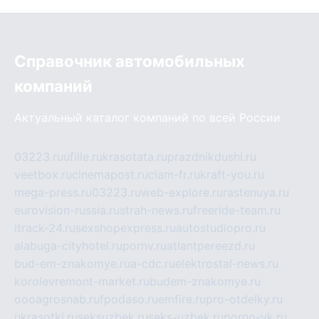
Справочник автомобильных
компаний
Актуальный каталог компаний по всей России
03223.ru
ufille.ru
krasotata.ru
prazdnikdushi.ru
veetbox.ru
cinemapost.ru
ciam-fr.ru
kraft-you.ru
mega-press.ru
03223.ru
web-explore.ru
rastenuya.ru
eurovision-russia.ru
strah-news.ru
freeride-team.ru
itrack-24.ru
sexshopexpress.ru
autostudiopro.ru
alabuga-cityhotel.ru
pornv.ru
atlantpereezd.ru
bud-em-znakomye.ru
a-cdc.ru
elektrostal-news.ru
korolevremont-market.ru
budem-znakomye.ru
oooagrosnab.ru
fpodaso.ru
emfire.ru
pro-otdelky.ru
ukrasotki.ru
seksuzbek.ru
seks-uzbek.ru
porno-vk.ru