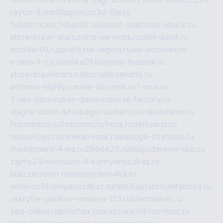
raytor-d.ru
atillagunn.ru
3d-file.ru
1xbeticricetc1xbetti5.ru
uafoot-statti.ru
e-abis1c.ru
store-brawl-stars.ru
kts-services.ru
dark-sand.ru
sindika-01.ru
sp-life.ru
x-legion.ru
sib-archives.ru
e-abis-1-c.ru
sindika01.ru
venda-festival.ru
store-brawlstars.ru
dooraleksandria.ru
antenna-highly.ru
mine-lab-msk.ru
1-mus.ru
3-sex-porn.ru
ban-damn.ru
purse-factory.ru
viagra-tablet.ru
fasbags.ru
adler-jun.ru
bandamn.ru
fincontech.ru
3sexporn.ru
1mus.ru
darksand.ru
rebus-toys.ru
minelab-msk.ru
alabuga-cityhotel.ru
medsprawo-4-ka.ru
2864420.ru
blagodarenie-spb.ru
zajmy24.ru
tovudyi-4-kuhnyanazakaz.ru
brazzerscom.ru
medsprawo4ka.ru
xehyroo5kuhnyanazakaz.ru
fabrikayfabrikaefabrika.ru
vskrytie-zamkov-moskva-113.ru
biletnadom.ru
zed-online.ru
pimchax.ru
brazzers-hd.ru
z-host.ru