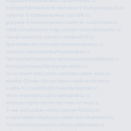
kitubeu2kuhnyanazakaz.ru
naperekate.ru
kuhnyaofabrikaufabrik.ru
kitubeu-2-kuhnyanazakaz.ru
xehyroo-5-kuhnyanazakaz.ru
cs-68.ru
guzywia-4-kuhnyanazakaz.ru
mir-tk.ru
vlknrussia.ru
cs68.ru
vladivostok-map.ru
video-seks.ru
bankaribi.ru
raszar.ru
vskrytie-zamkov-moskva113.ru
lipetsktelecom.ru
tovudyi4kuhnyanazakaz.ru
seksuzb.ru
guzywia4kuhnyanazakaz.ru
fabrikaofabrikaokuhny.ru
kuhnyaekuhnyaafabrika.ru
kuhnyaykuhnyayfabrika.ru
e-abis1c.ru
store-brawl-stars.ru
kts-services.ru
dark-sand.ru
sindika-01.ru
sp-life.ru
x-legion.ru
sib-archives.ru
e-abis-1-c.ru
sindika01.ru
venda-festival.ru
store-brawlstars.ru
dooraleksandria.ru
antenna-highly.ru
mine-lab-msk.ru
1-mus.ru
3-sex-porn.ru
ban-damn.ru
purse-factory.ru
viagra-tablet.ru
fasbags.ru
adler-jun.ru
bandamn.ru
fincontech.ru
3sexporn.ru
1mus.ru
darksand.ru