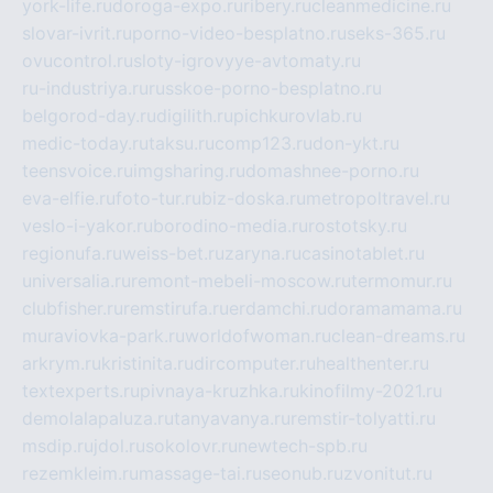
york-life.ru
doroga-expo.ru
ribery.ru
cleanmedicine.ru
slovar-ivrit.ru
porno-video-besplatno.ru
seks-365.ru
ovucontrol.ru
sloty-igrovyye-avtomaty.ru
ru-industriya.ru
russkoe-porno-besplatno.ru
belgorod-day.ru
digilith.ru
pichkurovlab.ru
medic-today.ru
taksu.ru
comp123.ru
don-ykt.ru
teensvoice.ru
imgsharing.ru
domashnee-porno.ru
eva-elfie.ru
foto-tur.ru
biz-doska.ru
metropoltravel.ru
veslo-i-yakor.ru
borodino-media.ru
rostotsky.ru
regionufa.ru
weiss-bet.ru
zaryna.ru
casinotablet.ru
universalia.ru
remont-mebeli-moscow.ru
termomur.ru
clubfisher.ru
remstirufa.ru
erdamchi.ru
doramamama.ru
muraviovka-park.ru
worldofwoman.ru
clean-dreams.ru
arkrym.ru
kristinita.ru
dircomputer.ru
healthenter.ru
textexperts.ru
pivnaya-kruzhka.ru
kinofilmy-2021.ru
demolalapaluza.ru
tanyavanya.ru
remstir-tolyatti.ru
msdip.ru
jdol.ru
sokolovr.ru
newtech-spb.ru
rezemkleim.ru
massage-tai.ru
seonub.ru
zvonitut.ru