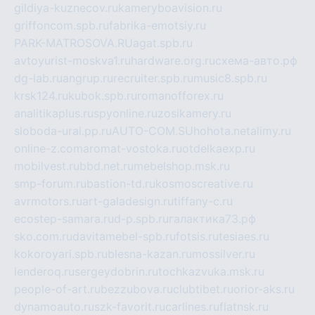
gildiya-kuznecov.ru
kameryboavision.ru
griffoncom.spb.ru
fabrika-emotsiy.ru
PARK-MATROSOVA.RU
agat.spb.ru
avtoyurist-moskva1.ru
hardware.org.ru
схема-авто.рф
dg-lab.ru
angrup.ru
recruiter.spb.ru
music8.spb.ru
krsk124.ru
kubok.spb.ru
romanofforex.ru
analitikaplus.ru
spyonline.ru
zosikamery.ru
sloboda-ural.pp.ru
AUTO-COM.SU
hohota.net
alimy.ru
online-z.com
aromat-vostoka.ru
otdelkaexp.ru
mobilvest.ru
bbd.net.ru
mebelshop.msk.ru
smp-forum.ru
bastion-td.ru
kosmoscreative.ru
avrmotors.ru
art-galadesign.ru
tiffany-c.ru
ecostep-samara.ru
d-p.spb.ru
галактика73.рф
sko.com.ru
davitamebel-spb.ru
fotsis.ru
tesiaes.ru
kokoroyari.spb.ru
blesna-kazan.ru
mossilver.ru
lenderoq.ru
sergeydobrin.ru
tochkazvuka.msk.ru
people-of-art.ru
bezzubova.ru
clubtibet.ru
orior-aks.ru
dynamoauto.ru
szk-favorit.ru
carlines.ru
flatnsk.ru