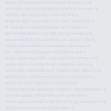
archery161.ru
bigencyclica.ru
vlast16.ru
korru.net
sarmiento.spb.su
extelopedia.ru
lammin-suo.spb.ru
iskatour.spb.ru
snpi.org.ru
running-line.ru
krygeva-spa.ru
chel.net.ru
rust-loco.ru
dugshop.ru
hl-beta.spb.ru
school494.spb.ru
mymubaby.ru
epoha-metalband.ru
ngr.spb.ru
rusgosnews.com
dieselvostok.ru
24hostel.msk.ru
w-dev.ru
f-ship.ru
regsmi.ru
filmnetwork.ru
malinasp.ru
kinosvin.ru
h2o-salon.ru
malutkayork.ru
deltaprim.spb.ru
tango-perm.ru
gooddir.ru
sgv.su
multiki-online.com
webkrasotki.com
cherinvest.ru
detskiy-ostrov.ru
ankou.spb.ru
alvesta1.ru
pdf-creator.ru
nix-files.org.ru
sakhatoday.ru
elektrikersymboler.ru
sputnikyes.ru
golf2club.msk.ru
aeforums.ru
zallclub.ru
multimodal.msk.ru
habaigry.ru
haikko.ru
sobakopedia.ru
isz-fest.ru
ewnc.info
screensaver-clock.net.ru
volnav.spb.ru
comnat.ru
npf.net.ru
7bit.pp.ru
kalugatur.ru
tesiaes.ru
card.com.ru
kazanka.spb.ru