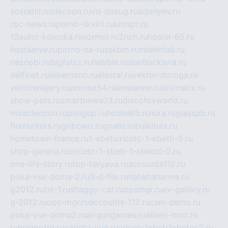
sovratili.ru
olecoon.ru
vd-dosug.ru
adonyev.ru
rbc-news.ru
porno-skvirt.ru
krospr.ru
13autor-kolonka.ru
sormol.ru
2rich.ru
hostel-65.ru
hostserve.ru
porno-na-russkom.ru
mishinlab.ru
neznobi.ru
bigfatcc.ru
habble.ru
starbucksvia.ru
delfinet.ru
silvernano.ru
elestal.ru
vektor-doroga.ru
velotrenajery.ru
pronso54.ru
lenasever.ru
lovinskix.ru
show-pets.ru
smartnews03.ru
discofoxworld.ru
miraclecoon.ru
pongup.ru
hostel65.ru
liura.ru
glasspb.ru
firehunters.ru
gribowo.ru
gnalis.ru
bulkitula.ru
hometown-france.ru
1-xbeticricetc-1-xbetti-5.ru
shop-garena.ru
cricetc-1-xbetr-1-xbetcc-2.ru
one-life-story.ru
top-halyava.ru
accounts112.ru
poka-vse-doma-2.ru
3-d-file.ru
hahahaharms.ru
g2012.ru
tst-1.ru
shaggy-cat.ru
opsmgr.ru
ev-gallery.ru
g-2012.ru
ops-mgr.ru
accounts-112.ru
csm-demo.ru
poka-vse-doma2.ru
airgungames.ru
allseo-host.ru
tehosmotre.ru
varieta-yug.ru
cricetc1xbetr1xbetcc2.ru