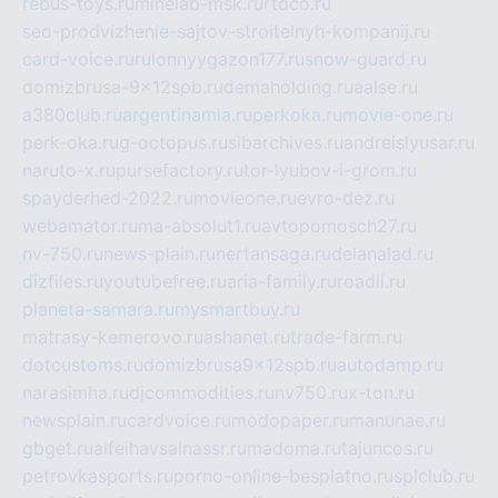
rebus-toys.ru
minelab-msk.ru
rtdco.ru
seo-prodvizhenie-sajtov-stroitelnyh-kompanij.ru
card-voice.ru
rulonnyygazon177.ru
snow-guard.ru
domizbrusa-9x12spb.ru
demaholding.ru
aalse.ru
a380club.ru
argentinamia.ru
perkoka.ru
movie-one.ru
perk-oka.ru
g-octopus.ru
sibarchives.ru
andreislyusar.ru
naruto-x.ru
pursefactory.ru
tor-lyubov-i-grom.ru
spayderhed-2022.ru
movieone.ru
evro-dez.ru
webamator.ru
ma-absolut1.ru
avtopomosch27.ru
nv-750.ru
news-plain.ru
nertansaga.ru
delanalad.ru
dizfiles.ru
youtubefree.ru
aria-family.ru
roadli.ru
planeta-samara.ru
mysmartbuy.ru
matrasy-kemerovo.ru
ashanet.ru
trade-farm.ru
dotcustoms.ru
domizbrusa9x12spb.ru
autodamp.ru
narasimha.ru
djcommodities.ru
nv750.ru
x-ton.ru
newsplain.ru
cardvoice.ru
modopaper.ru
manunae.ru
gbget.ru
alfeihavsalnassr.ru
madoma.ru
tajuncos.ru
petrovkasports.ru
porno-online-besplatno.ru
splclub.ru