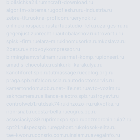
biolisichka24.ru
mncraft-download.ru
algoritm-sistema.ru
godflesh.ru
ru-industria.ru
zebra-tlt.ru
okna-proficom.ru
erynok.ru
onlinekinospace.ru
startupstudio-fefu.ru
zarges-ru.ru
gegenjustizunrecht.ru
autobalashov.ru
utrovortu.ru
spiski-firm.ru
elara-m.ru
kinomusorka.ru
mkcslava.ru
2bets.ru
vintovoykompressor.ru
birminghamvsfulham.ru
sarmat-komp.ru
pioneeri.ru
amadis-chocolate.ru
shkurki-karakulya.ru
kanotiforet.spb.ru
tutmassage.ru
ecolog.org.ru
praga.spb.ru
falcorussia.ru
autodoctorservis.ru
kamertondom.spb.ru
net-life.net.ru
avto-vozim.ru
sakhcamera.ru
alliance-electro.spb.ru
stroyavt.ru
controlweb1.ru
tdsak74.ru
kinzozo-ru.ru
kvotka.ru
iron-snab.ru
costa-bella.ru
eugrus.pp.ru
associaciya39.ru
primexpo.spb.ru
bezmorchin.ru
ia2.ru
cpt21.ru
ispecspb.ru
regahost.ru
kolosok-elita.ru
tae-kwon.ru
consrio.com.ru
insiam.ru
avegainfo.ru