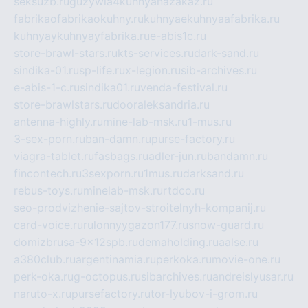
seksuzb.ru
guzywia4kuhnyanazakaz.ru
fabrikaofabrikaokuhny.ru
kuhnyaekuhnyaafabrika.ru
kuhnyaykuhnyayfabrika.ru
e-abis1c.ru
store-brawl-stars.ru
kts-services.ru
dark-sand.ru
sindika-01.ru
sp-life.ru
x-legion.ru
sib-archives.ru
e-abis-1-c.ru
sindika01.ru
venda-festival.ru
store-brawlstars.ru
dooraleksandria.ru
antenna-highly.ru
mine-lab-msk.ru
1-mus.ru
3-sex-porn.ru
ban-damn.ru
purse-factory.ru
viagra-tablet.ru
fasbags.ru
adler-jun.ru
bandamn.ru
fincontech.ru
3sexporn.ru
1mus.ru
darksand.ru
rebus-toys.ru
minelab-msk.ru
rtdco.ru
seo-prodvizhenie-sajtov-stroitelnyh-kompanij.ru
card-voice.ru
rulonnyygazon177.ru
snow-guard.ru
domizbrusa-9x12spb.ru
demaholding.ru
aalse.ru
a380club.ru
argentinamia.ru
perkoka.ru
movie-one.ru
perk-oka.ru
g-octopus.ru
sibarchives.ru
andreislyusar.ru
naruto-x.ru
pursefactory.ru
tor-lyubov-i-grom.ru