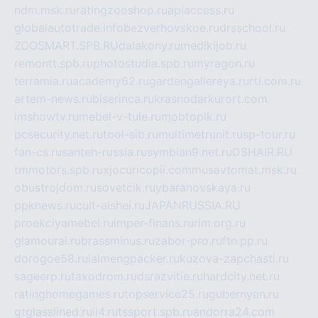
ndm.msk.ru
ratingzooshop.ru
apiaccess.ru
globalautotrade.info
bezverhovskoe.ru
drsschool.ru
ZOOSMART.SPB.RU
dalakony.ru
medikijob.ru
remontt.spb.ru
photostudia.spb.ru
myragon.ru
terramia.ru
academy62.ru
gardengallereya.ru
rti.com.ru
artem-news.ru
biserinca.ru
krasnodarkurort.com
imshowtv.ru
mebel-v-tule.ru
mobtopik.ru
pcsecurity.net.ru
tool-sib.ru
multimetrunit.ru
sp-tour.ru
fan-cs.ru
santeh-russia.ru
symbian9.net.ru
DSHAIR.RU
tmmotors.spb.ru
xjocuricopii.com
musavtomat.msk.ru
obustrojdom.ru
sovetcik.ru
ybaranovskaya.ru
ppknews.ru
cult-alshei.ru
JAPANRUSSIA.RU
proekciyamebel.ru
imper-finans.ru
rim.org.ru
glamourai.ru
brassminus.ru
zabor-pro.ru
ftn.pp.ru
dorogoe58.ru
laimengpacker.ru
kuzova-zapchasti.ru
sageerp.ru
taxodrom.ru
dsrazvitie.ru
hardcity.net.ru
ratinghomegames.ru
topservice25.ru
gubernyan.ru
gtglasslined.ru
ii4.ru
tssport.spb.ru
andorra24.com