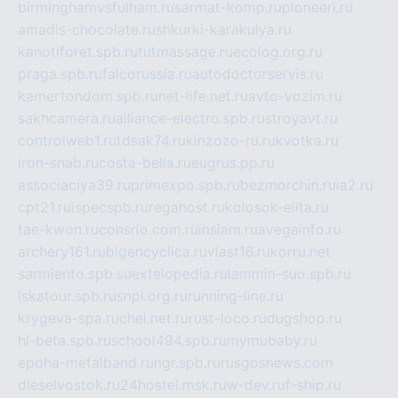
birminghamvsfulham.ru
sarmat-komp.ru
pioneeri.ru
amadis-chocolate.ru
shkurki-karakulya.ru
kanotiforet.spb.ru
tutmassage.ru
ecolog.org.ru
praga.spb.ru
falcorussia.ru
autodoctorservis.ru
kamertondom.spb.ru
net-life.net.ru
avto-vozim.ru
sakhcamera.ru
alliance-electro.spb.ru
stroyavt.ru
controlweb1.ru
tdsak74.ru
kinzozo-ru.ru
kvotka.ru
iron-snab.ru
costa-bella.ru
eugrus.pp.ru
associaciya39.ru
primexpo.spb.ru
bezmorchin.ru
ia2.ru
cpt21.ru
ispecspb.ru
regahost.ru
kolosok-elita.ru
tae-kwon.ru
consrio.com.ru
insiam.ru
avegainfo.ru
archery161.ru
bigencyclica.ru
vlast16.ru
korru.net
sarmiento.spb.su
extelopedia.ru
lammin-suo.spb.ru
iskatour.spb.ru
snpi.org.ru
running-line.ru
krygeva-spa.ru
chel.net.ru
rust-loco.ru
dugshop.ru
hl-beta.spb.ru
school494.spb.ru
mymubaby.ru
epoha-metalband.ru
ngr.spb.ru
rusgosnews.com
dieselvostok.ru
24hostel.msk.ru
w-dev.ru
f-ship.ru