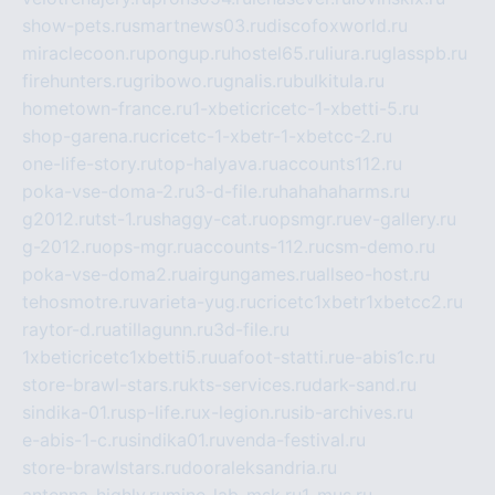
show-pets.ru
smartnews03.ru
discofoxworld.ru
miraclecoon.ru
pongup.ru
hostel65.ru
liura.ru
glasspb.ru
firehunters.ru
gribowo.ru
gnalis.ru
bulkitula.ru
hometown-france.ru
1-xbeticricetc-1-xbetti-5.ru
shop-garena.ru
cricetc-1-xbetr-1-xbetcc-2.ru
one-life-story.ru
top-halyava.ru
accounts112.ru
poka-vse-doma-2.ru
3-d-file.ru
hahahaharms.ru
g2012.ru
tst-1.ru
shaggy-cat.ru
opsmgr.ru
ev-gallery.ru
g-2012.ru
ops-mgr.ru
accounts-112.ru
csm-demo.ru
poka-vse-doma2.ru
airgungames.ru
allseo-host.ru
tehosmotre.ru
varieta-yug.ru
cricetc1xbetr1xbetcc2.ru
raytor-d.ru
atillagunn.ru
3d-file.ru
1xbeticricetc1xbetti5.ru
uafoot-statti.ru
e-abis1c.ru
store-brawl-stars.ru
kts-services.ru
dark-sand.ru
sindika-01.ru
sp-life.ru
x-legion.ru
sib-archives.ru
e-abis-1-c.ru
sindika01.ru
venda-festival.ru
store-brawlstars.ru
dooraleksandria.ru
antenna-highly.ru
mine-lab-msk.ru
1-mus.ru