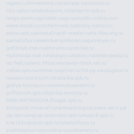
regsmi.ru
filmnetwork.ru
malinasp.ru
kinosvin.ru
h2o-salon.ru
malutkayork.ru
deltaprim.spb.ru
tango-perm.ru
gooddir.ru
sgv.su
multiki-online.com
webkrasotki.com
cherinvest.ru
detskiy-ostrov.ru
ankou.spb.ru
alvesta1.ru
pdf-creator.ru
nix-files.org.ru
sakhatoday.ru
elektrikersymboler.ru
sputnikyes.ru
golf2club.msk.ru
aeforums.ru
zallclub.ru
multimodal.msk.ru
habaigry.ru
haikko.ru
sobakopedia.ru
isz-fest.ru
ewnc.info
screensaver-clock.net.ru
volnav.spb.ru
comnat.ru
npf.net.ru
7bit.pp.ru
kalugatur.ru
tesiaes.ru
card.com.ru
kazanka.spb.ru
gildiya-kuznecov.ru
kameryboavision.ru
griffoncom.spb.ru
fabrika-emotsiy.ru
PARK-MATROSOVA.RU
agat.spb.ru
avtoyurist-moskva1.ru
hardware.org.ru
схема-авто.рф
dg-lab.ru
angrup.ru
recruiter.spb.ru
music8.spb.ru
krsk124.ru
kubok.spb.ru
romanofforex.ru
analitikaplus.ru
spyonline.ru
zosikamery.ru