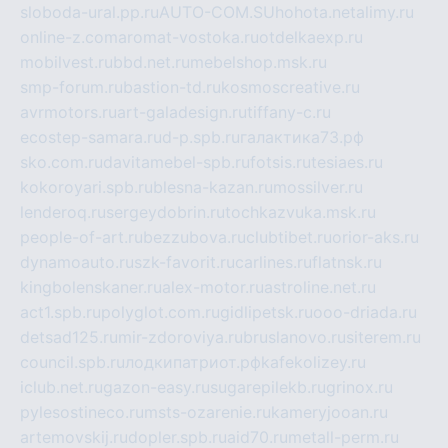
sloboda-ural.pp.ru
AUTO-COM.SU
hohota.net
alimy.ru
online-z.com
aromat-vostoka.ru
otdelkaexp.ru
mobilvest.ru
bbd.net.ru
mebelshop.msk.ru
smp-forum.ru
bastion-td.ru
kosmoscreative.ru
avrmotors.ru
art-galadesign.ru
tiffany-c.ru
ecostep-samara.ru
d-p.spb.ru
галактика73.рф
sko.com.ru
davitamebel-spb.ru
fotsis.ru
tesiaes.ru
kokoroyari.spb.ru
blesna-kazan.ru
mossilver.ru
lenderoq.ru
sergeydobrin.ru
tochkazvuka.msk.ru
people-of-art.ru
bezzubova.ru
clubtibet.ru
orior-aks.ru
dynamoauto.ru
szk-favorit.ru
carlines.ru
flatnsk.ru
kingbolenskaner.ru
alex-motor.ru
astroline.net.ru
act1.spb.ru
polyglot.com.ru
gidlipetsk.ru
ooo-driada.ru
detsad125.ru
mir-zdoroviya.ru
bruslanovo.ru
siterem.ru
council.spb.ru
лодкипатриот.рф
kafekolizey.ru
iclub.net.ru
gazon-easy.ru
sugarepilekb.ru
grinox.ru
pylesostineco.ru
msts-ozarenie.ru
kameryjooan.ru
artemovskij.ru
dopler.spb.ru
aid70.ru
metall-perm.ru