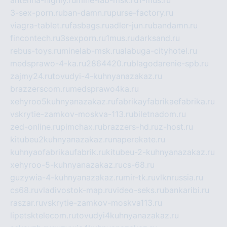
3-sex-porn.ru
ban-damn.ru
purse-factory.ru
viagra-tablet.ru
fasbags.ru
adler-jun.ru
bandamn.ru
fincontech.ru
3sexporn.ru
1mus.ru
darksand.ru
rebus-toys.ru
minelab-msk.ru
alabuga-cityhotel.ru
medsprawo-4-ka.ru
2864420.ru
blagodarenie-spb.ru
zajmy24.ru
tovudyi-4-kuhnyanazakaz.ru
brazzerscom.ru
medsprawo4ka.ru
xehyroo5kuhnyanazakaz.ru
fabrikayfabrikaefabrika.ru
vskrytie-zamkov-moskva-113.ru
biletnadom.ru
zed-online.ru
pimchax.ru
brazzers-hd.ru
z-host.ru
kitubeu2kuhnyanazakaz.ru
naperekate.ru
kuhnyaofabrikaufabrik.ru
kitubeu-2-kuhnyanazakaz.ru
xehyroo-5-kuhnyanazakaz.ru
cs-68.ru
guzywia-4-kuhnyanazakaz.ru
mir-tk.ru
vlknrussia.ru
cs68.ru
vladivostok-map.ru
video-seks.ru
bankaribi.ru
raszar.ru
vskrytie-zamkov-moskva113.ru
lipetsktelecom.ru
tovudyi4kuhnyanazakaz.ru