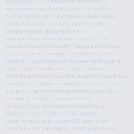
spayderhed-2022.ru
movieone.ru
evro-dez.ru
webamator.ru
ma-absolut1.ru
avtopomosch27.ru
nv-750.ru
news-plain.ru
nertansaga.ru
delanalad.ru
dizfiles.ru
youtubefree.ru
aria-family.ru
roadli.ru
planeta-samara.ru
mysmartbuy.ru
matrasy-kemerovo.ru
ashanet.ru
trade-farm.ru
dotcustoms.ru
domizbrusa9x12spb.ru
autodamp.ru
narasimha.ru
djcommodities.ru
nv750.ru
x-ton.ru
newsplain.ru
cardvoice.ru
modopaper.ru
manunae.ru
gbget.ru
alfeihavsalnassr.ru
madoma.ru
tajuncos.ru
petrovkasports.ru
porno-online-besplatno.ru
splclub.ru
york-life.ru
doroga-expo.ru
ribery.ru
cleanmedicine.ru
slovar-ivrit.ru
porno-video-besplatno.ru
seks-365.ru
ovucontrol.ru
sloty-igrovyye-avtomaty.ru
ru-industriya.ru
russkoe-porno-besplatno.ru
belgorod-day.ru
digilith.ru
pichkurovlab.ru
medic-today.ru
taksu.ru
comp123.ru
don-ykt.ru
teensvoice.ru
imgsharing.ru
domashnee-porno.ru