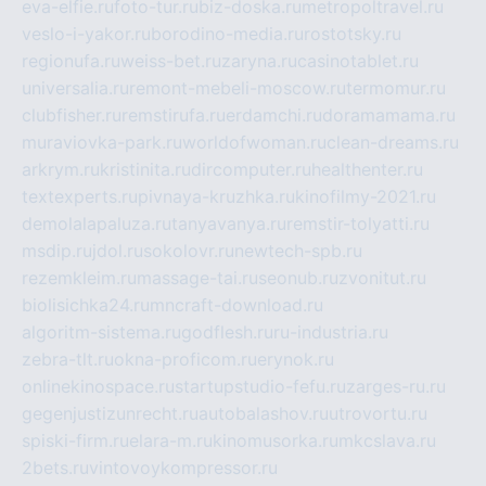
eva-elfie.ru
foto-tur.ru
biz-doska.ru
metropoltravel.ru
veslo-i-yakor.ru
borodino-media.ru
rostotsky.ru
regionufa.ru
weiss-bet.ru
zaryna.ru
casinotablet.ru
universalia.ru
remont-mebeli-moscow.ru
termomur.ru
clubfisher.ru
remstirufa.ru
erdamchi.ru
doramamama.ru
muraviovka-park.ru
worldofwoman.ru
clean-dreams.ru
arkrym.ru
kristinita.ru
dircomputer.ru
healthenter.ru
textexperts.ru
pivnaya-kruzhka.ru
kinofilmy-2021.ru
demolalapaluza.ru
tanyavanya.ru
remstir-tolyatti.ru
msdip.ru
jdol.ru
sokolovr.ru
newtech-spb.ru
rezemkleim.ru
massage-tai.ru
seonub.ru
zvonitut.ru
biolisichka24.ru
mncraft-download.ru
algoritm-sistema.ru
godflesh.ru
ru-industria.ru
zebra-tlt.ru
okna-proficom.ru
erynok.ru
onlinekinospace.ru
startupstudio-fefu.ru
zarges-ru.ru
gegenjustizunrecht.ru
autobalashov.ru
utrovortu.ru
spiski-firm.ru
elara-m.ru
kinomusorka.ru
mkcslava.ru
2bets.ru
vintovoykompressor.ru