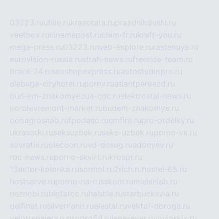
03223.ru
ufille.ru
krasotata.ru
prazdnikdushi.ru
veetbox.ru
cinemapost.ru
ciam-fr.ru
kraft-you.ru
mega-press.ru
03223.ru
web-explore.ru
rastenuya.ru
eurovision-russia.ru
strah-news.ru
freeride-team.ru
itrack-24.ru
sexshopexpress.ru
autostudiopro.ru
alabuga-cityhotel.ru
pornv.ru
atlantpereezd.ru
bud-em-znakomye.ru
a-cdc.ru
elektrostal-news.ru
korolevremont-market.ru
budem-znakomye.ru
oooagrosnab.ru
fpodaso.ru
emfire.ru
pro-otdelky.ru
ukrasotki.ru
seksuzbek.ru
seks-uzbek.ru
porno-vk.ru
sovratili.ru
olecoon.ru
vd-dosug.ru
adonyev.ru
rbc-news.ru
porno-skvirt.ru
krospr.ru
13autor-kolonka.ru
sormol.ru
2rich.ru
hostel-65.ru
hostserve.ru
porno-na-russkom.ru
mishinlab.ru
neznobi.ru
bigfatcc.ru
habble.ru
starbucksvia.ru
delfinet.ru
silvernano.ru
elestal.ru
vektor-doroga.ru
velotrenajery.ru
pronso54.ru
lenasever.ru
lovinskix.ru