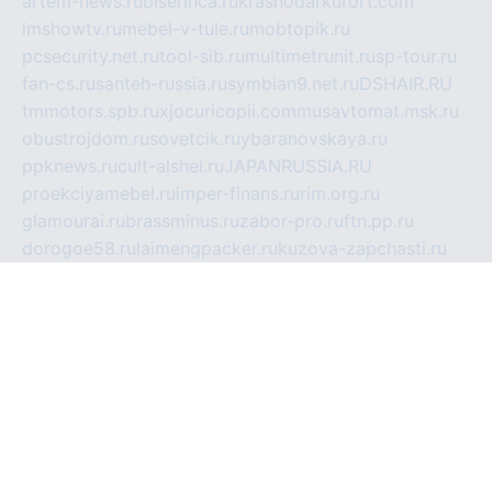
artem-news.ru
biserinca.ru
krasnodarkurort.com
imshowtv.ru
mebel-v-tule.ru
mobtopik.ru
pcsecurity.net.ru
tool-sib.ru
multimetrunit.ru
sp-tour.ru
fan-cs.ru
santeh-russia.ru
symbian9.net.ru
DSHAIR.RU
tmmotors.spb.ru
xjocuricopii.com
musavtomat.msk.ru
obustrojdom.ru
sovetcik.ru
ybaranovskaya.ru
ppknews.ru
cult-alshei.ru
JAPANRUSSIA.RU
proekciyamebel.ru
imper-finans.ru
rim.org.ru
glamourai.ru
brassminus.ru
zabor-pro.ru
ftn.pp.ru
dorogoe58.ru
laimengpacker.ru
kuzova-zapchasti.ru
sageerp.ru
taxodrom.ru
dsrazvitie.ru
hardcity.net.ru
ratinghomegames.ru
topservice25.ru
gubernyan.ru
gtglasslined.ru
ii4.ru
tssport.spb.ru
andorra24.com
blackwallstreet.ru
oboimos.ru
optim-doors.com.ru
ikuch.ru
nycr.org.ru
npa21.ru
vremya-ch.spb.ru
desert000.ru
ivtorgi.ru
ifiori.ru
catalog-statei.ru
dcv.org.ru
spetsmaster174.ru
ipkameryhiseeu.ru
dum26.ru
ruspol.spb.ru
fr-opendp.ru
kam-solnyshko.ru