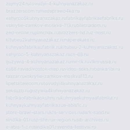
zajmy24.ru
tovudyi-4-kuhnyanazakaz.ru
brazzerscom.ru
medsprawo4ka.ru
xehyroo5kuhnyanazakaz.ru
fabrikayfabrikaefabrika.ru
vskrytie-zamkov-moskva-113.ru
biletnadom.ru
zed-online.ru
pimchax.ru
brazzers-hd.ru
z-host.ru
kitubeu2kuhnyanazakaz.ru
naperekate.ru
kuhnyaofabrikaufabrik.ru
kitubeu-2-kuhnyanazakaz.ru
xehyroo-5-kuhnyanazakaz.ru
cs-68.ru
guzywia-4-kuhnyanazakaz.ru
mir-tk.ru
vlknrussia.ru
cs68.ru
vladivostok-map.ru
video-seks.ru
bankaribi.ru
raszar.ru
vskrytie-zamkov-moskva113.ru
lipetsktelecom.ru
tovudyi4kuhnyanazakaz.ru
seksuzb.ru
guzywia4kuhnyanazakaz.ru
fabrikaofabrikaokuhny.ru
kuhnyaekuhnyaafabrika.ru
kuhnyaykuhnyayfabrika.ru
e-abis1c.ru
store-brawl-stars.ru
kts-services.ru
dark-sand.ru
sindika-01.ru
sp-life.ru
x-legion.ru
sib-archives.ru
e-abis-1-c.ru
sindika01.ru
venda-festival.ru