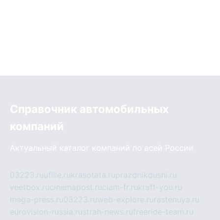
Справочник автомобильных
компаний
Актуальный каталог компаний по всей России
03223.ru
ufille.ru
krasotata.ru
prazdnikdushi.ru
veetbox.ru
cinemapost.ru
ciam-fr.ru
kraft-you.ru
mega-press.ru
03223.ru
web-explore.ru
rastenuya.ru
eurovision-russia.ru
strah-news.ru
freeride-team.ru