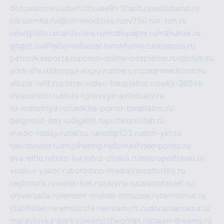
dotcustoms.ru
domizbrusa9x12spb.ru
autodamp.ru
narasimha.ru
djcommodities.ru
nv750.ru
x-ton.ru
newsplain.ru
cardvoice.ru
modopaper.ru
manunae.ru
gbget.ru
alfeihavsalnassr.ru
madoma.ru
tajuncos.ru
petrovkasports.ru
porno-online-besplatno.ru
splclub.ru
york-life.ru
doroga-expo.ru
ribery.ru
cleanmedicine.ru
slovar-ivrit.ru
porno-video-besplatno.ru
seks-365.ru
ovucontrol.ru
sloty-igrovyye-avtomaty.ru
ru-industriya.ru
russkoe-porno-besplatno.ru
belgorod-day.ru
digilith.ru
pichkurovlab.ru
medic-today.ru
taksu.ru
comp123.ru
don-ykt.ru
teensvoice.ru
imgsharing.ru
domashnee-porno.ru
eva-elfie.ru
foto-tur.ru
biz-doska.ru
metropoltravel.ru
veslo-i-yakor.ru
borodino-media.ru
rostotsky.ru
regionufa.ru
weiss-bet.ru
zaryna.ru
casinotablet.ru
universalia.ru
remont-mebeli-moscow.ru
termomur.ru
clubfisher.ru
remstirufa.ru
erdamchi.ru
doramamama.ru
muraviovka-park.ru
worldofwoman.ru
clean-dreams.ru