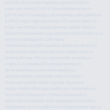
one-life-story.ru
top-halyava.ru
accounts112.ru
poka-vse-doma-2.ru
3-d-file.ru
hahahaharms.ru
g2012.ru
tst-1.ru
shaggy-cat.ru
opsmgr.ru
ev-gallery.ru
g-2012.ru
ops-mgr.ru
accounts-112.ru
csm-demo.ru
poka-vse-doma2.ru
airgungames.ru
allseo-host.ru
tehosmotre.ru
varieta-yug.ru
cricetc1xbetr1xbetcc2.ru
raytor-d.ru
atillagunn.ru
3d-file.ru
1xbeticricetc1xbetti5.ru
uafoot-statti.ru
e-abis1c.ru
store-brawl-stars.ru
kts-services.ru
dark-sand.ru
sindika-01.ru
sp-life.ru
x-legion.ru
sib-archives.ru
e-abis-1-c.ru
sindika01.ru
venda-festival.ru
store-brawlstars.ru
dooraleksandria.ru
antenna-highly.ru
mine-lab-msk.ru
1-mus.ru
3-sex-porn.ru
ban-damn.ru
purse-factory.ru
viagra-tablet.ru
fasbags.ru
adler-jun.ru
bandamn.ru
fincontech.ru
3sexporn.ru
1mus.ru
darksand.ru
rebus-toys.ru
minelab-msk.ru
alabuga-cityhotel.ru
medsprawo-4-ka.ru
2864420.ru
blagodarenie-spb.ru