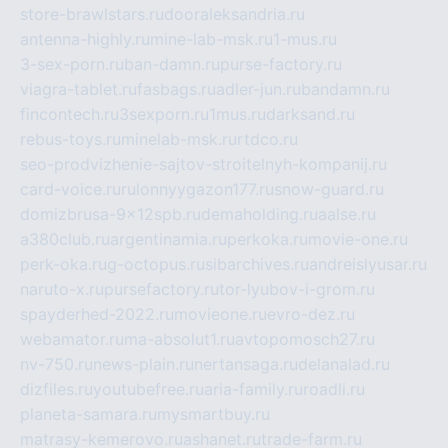
store-brawlstars.ru
dooraleksandria.ru
antenna-highly.ru
mine-lab-msk.ru
1-mus.ru
3-sex-porn.ru
ban-damn.ru
purse-factory.ru
viagra-tablet.ru
fasbags.ru
adler-jun.ru
bandamn.ru
fincontech.ru
3sexporn.ru
1mus.ru
darksand.ru
rebus-toys.ru
minelab-msk.ru
rtdco.ru
seo-prodvizhenie-sajtov-stroitelnyh-kompanij.ru
card-voice.ru
rulonnyygazon177.ru
snow-guard.ru
domizbrusa-9x12spb.ru
demaholding.ru
aalse.ru
a380club.ru
argentinamia.ru
perkoka.ru
movie-one.ru
perk-oka.ru
g-octopus.ru
sibarchives.ru
andreislyusar.ru
naruto-x.ru
pursefactory.ru
tor-lyubov-i-grom.ru
spayderhed-2022.ru
movieone.ru
evro-dez.ru
webamator.ru
ma-absolut1.ru
avtopomosch27.ru
nv-750.ru
news-plain.ru
nertansaga.ru
delanalad.ru
dizfiles.ru
youtubefree.ru
aria-family.ru
roadli.ru
planeta-samara.ru
mysmartbuy.ru
matrasy-kemerovo.ru
ashanet.ru
trade-farm.ru