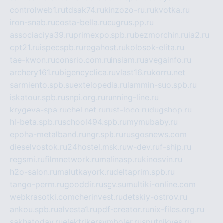
controlweb1.ru
tdsak74.ru
kinzozo-ru.ru
kvotka.ru
iron-snab.ru
costa-bella.ru
eugrus.pp.ru
associaciya39.ru
primexpo.spb.ru
bezmorchin.ru
ia2.ru
cpt21.ru
ispecspb.ru
regahost.ru
kolosok-elita.ru
tae-kwon.ru
consrio.com.ru
insiam.ru
avegainfo.ru
archery161.ru
bigencyclica.ru
vlast16.ru
korru.net
sarmiento.spb.su
extelopedia.ru
lammin-suo.spb.ru
iskatour.spb.ru
snpi.org.ru
running-line.ru
krygeva-spa.ru
chel.net.ru
rust-loco.ru
dugshop.ru
hl-beta.spb.ru
school494.spb.ru
mymubaby.ru
epoha-metalband.ru
ngr.spb.ru
rusgosnews.com
dieselvostok.ru
24hostel.msk.ru
w-dev.ru
f-ship.ru
regsmi.ru
filmnetwork.ru
malinasp.ru
kinosvin.ru
h2o-salon.ru
malutkayork.ru
deltaprim.spb.ru
tango-perm.ru
gooddir.ru
sgv.su
multiki-online.com
webkrasotki.com
cherinvest.ru
detskiy-ostrov.ru
ankou.spb.ru
alvesta1.ru
pdf-creator.ru
nix-files.org.ru
sakhatoday.ru
elektrikersymboler.ru
sputnikyes.ru