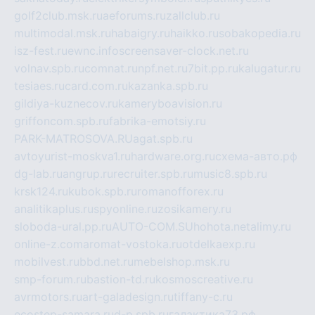
golf2club.msk.ru
aeforums.ru
zallclub.ru
multimodal.msk.ru
habaigry.ru
haikko.ru
sobakopedia.ru
isz-fest.ru
ewnc.info
screensaver-clock.net.ru
volnav.spb.ru
comnat.ru
npf.net.ru
7bit.pp.ru
kalugatur.ru
tesiaes.ru
card.com.ru
kazanka.spb.ru
gildiya-kuznecov.ru
kameryboavision.ru
griffoncom.spb.ru
fabrika-emotsiy.ru
PARK-MATROSOVA.RU
agat.spb.ru
avtoyurist-moskva1.ru
hardware.org.ru
схема-авто.рф
dg-lab.ru
angrup.ru
recruiter.spb.ru
music8.spb.ru
krsk124.ru
kubok.spb.ru
romanofforex.ru
analitikaplus.ru
spyonline.ru
zosikamery.ru
sloboda-ural.pp.ru
AUTO-COM.SU
hohota.net
alimy.ru
online-z.com
aromat-vostoka.ru
otdelkaexp.ru
mobilvest.ru
bbd.net.ru
mebelshop.msk.ru
smp-forum.ru
bastion-td.ru
kosmoscreative.ru
avrmotors.ru
art-galadesign.ru
tiffany-c.ru
ecostep-samara.ru
d-p.spb.ru
галактика73.рф