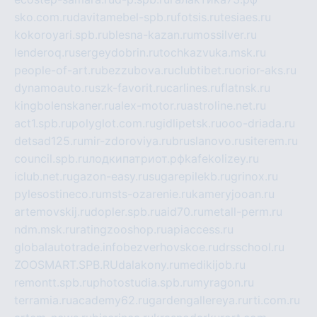
sko.com.ru
davitamebel-spb.ru
fotsis.ru
tesiaes.ru
kokoroyari.spb.ru
blesna-kazan.ru
mossilver.ru
lenderoq.ru
sergeydobrin.ru
tochkazvuka.msk.ru
people-of-art.ru
bezzubova.ru
clubtibet.ru
orior-aks.ru
dynamoauto.ru
szk-favorit.ru
carlines.ru
flatnsk.ru
kingbolenskaner.ru
alex-motor.ru
astroline.net.ru
act1.spb.ru
polyglot.com.ru
gidlipetsk.ru
ooo-driada.ru
detsad125.ru
mir-zdoroviya.ru
bruslanovo.ru
siterem.ru
council.spb.ru
лодкипатриот.рф
kafekolizey.ru
iclub.net.ru
gazon-easy.ru
sugarepilekb.ru
grinox.ru
pylesostineco.ru
msts-ozarenie.ru
kameryjooan.ru
artemovskij.ru
dopler.spb.ru
aid70.ru
metall-perm.ru
ndm.msk.ru
ratingzooshop.ru
apiaccess.ru
globalautotrade.info
bezverhovskoe.ru
drsschool.ru
ZOOSMART.SPB.RU
dalakony.ru
medikijob.ru
remontt.spb.ru
photostudia.spb.ru
myragon.ru
terramia.ru
academy62.ru
gardengallereya.ru
rti.com.ru