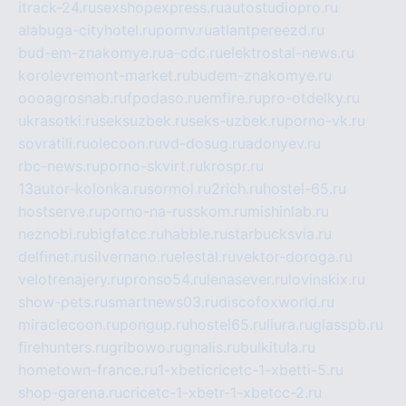
itrack-24.ru
sexshopexpress.ru
autostudiopro.ru
alabuga-cityhotel.ru
pornv.ru
atlantpereezd.ru
bud-em-znakomye.ru
a-cdc.ru
elektrostal-news.ru
korolevremont-market.ru
budem-znakomye.ru
oooagrosnab.ru
fpodaso.ru
emfire.ru
pro-otdelky.ru
ukrasotki.ru
seksuzbek.ru
seks-uzbek.ru
porno-vk.ru
sovratili.ru
olecoon.ru
vd-dosug.ru
adonyev.ru
rbc-news.ru
porno-skvirt.ru
krospr.ru
13autor-kolonka.ru
sormol.ru
2rich.ru
hostel-65.ru
hostserve.ru
porno-na-russkom.ru
mishinlab.ru
neznobi.ru
bigfatcc.ru
habble.ru
starbucksvia.ru
delfinet.ru
silvernano.ru
elestal.ru
vektor-doroga.ru
velotrenajery.ru
pronso54.ru
lenasever.ru
lovinskix.ru
show-pets.ru
smartnews03.ru
discofoxworld.ru
miraclecoon.ru
pongup.ru
hostel65.ru
liura.ru
glasspb.ru
firehunters.ru
gribowo.ru
gnalis.ru
bulkitula.ru
hometown-france.ru
1-xbeticricetc-1-xbetti-5.ru
shop-garena.ru
cricetc-1-xbetr-1-xbetcc-2.ru