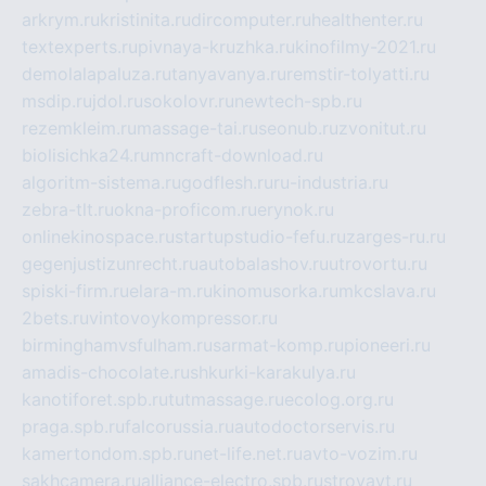
arkrym.ru
kristinita.ru
dircomputer.ru
healthenter.ru
textexperts.ru
pivnaya-kruzhka.ru
kinofilmy-2021.ru
demolalapaluza.ru
tanyavanya.ru
remstir-tolyatti.ru
msdip.ru
jdol.ru
sokolovr.ru
newtech-spb.ru
rezemkleim.ru
massage-tai.ru
seonub.ru
zvonitut.ru
biolisichka24.ru
mncraft-download.ru
algoritm-sistema.ru
godflesh.ru
ru-industria.ru
zebra-tlt.ru
okna-proficom.ru
erynok.ru
onlinekinospace.ru
startupstudio-fefu.ru
zarges-ru.ru
gegenjustizunrecht.ru
autobalashov.ru
utrovortu.ru
spiski-firm.ru
elara-m.ru
kinomusorka.ru
mkcslava.ru
2bets.ru
vintovoykompressor.ru
birminghamvsfulham.ru
sarmat-komp.ru
pioneeri.ru
amadis-chocolate.ru
shkurki-karakulya.ru
kanotiforet.spb.ru
tutmassage.ru
ecolog.org.ru
praga.spb.ru
falcorussia.ru
autodoctorservis.ru
kamertondom.spb.ru
net-life.net.ru
avto-vozim.ru
sakhcamera.ru
alliance-electro.spb.ru
stroyavt.ru