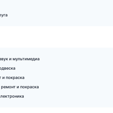
луга
озвук и мультимедиа
подвеска
 и покраска
 ремонт и покраска
 электроника