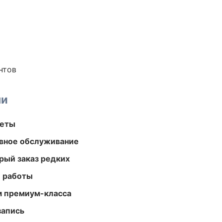
нтов
ми
меты
вное обслуживание
рый заказ редких
е работы
м премиум-класса
запись