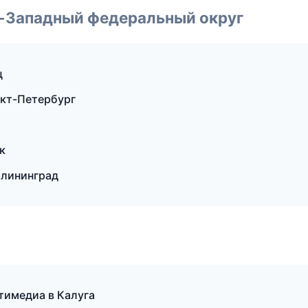
о-Западный федеральный округ
ц
нкт-Петербург
к
алининград
тимедиа в Калуга