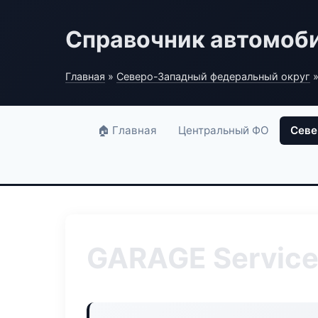
Справочник автомоб
Главная
»
Северо-Западный федеральный округ
»
🏠 Главная
Центральный ФО
Севе
GARAGE Service