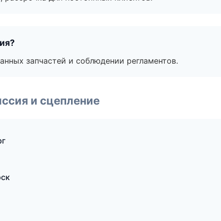
тия?
анных запчастей и соблюдении регламентов.
ссия и сцепление
рг
рск