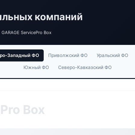
ильных компаний
 GARAGE ServicePro Box
ро-Западный ФО
Приволжский ФО
Уральский ФО
Южный ФО
Северо-Кавказский ФО
Pro Box